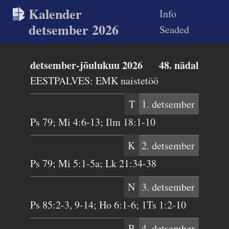
Kalender
Info
detsember 2026
Seaded
detsember-jõulukuu 2026
48. nädal
EESTPALVES: EMK naistetöö
T
1. detsember
Ps 79; Mi 4:6-13; Ilm 18:1-10
K
2. detsember
Ps 79; Mi 5:1-5a; Lk 21:34-38
N
3. detsember
Ps 85:2-3, 9-14; Ho 6:1-6; 1Ts 1:2-10
R
4. detsember