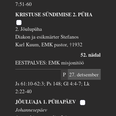
7:51-60
KRISTUSE SÜNDIMISE 2. PÜHA
2. Jõulupüha
Diakon ja esikmärter Stefanos
Karl Kuum, EMK pastor, †1932
52. nädal
EESTPALVES: EMK misjonitöö
P
27. detsember
Js 61:10-62:3; Ps 148; Gl 4:4-7; Lk
2:22-40
JÕULUAJA 1. PÜHAPÄEV
Johannesepäev