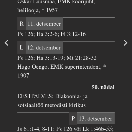
Oskar Luusmaa, EMK koorijuht,
helilooja, † 1957
R
11. detsember
Ps 126; Ha 3:2-6; Fl 3:12-16
L
12. detsember
Ps 126; Ha 3:13-19; Mt 21:28-32
Hugo Oengo, EMK superintendent, *
1907
50. nädal
EESTPALVES: Diakoonia- ja
sotsiaaltöö metodisti kirikus
P
13. detsember
Js 61:1-4, 8-11; Ps 126 või Lk 1:46b-55;