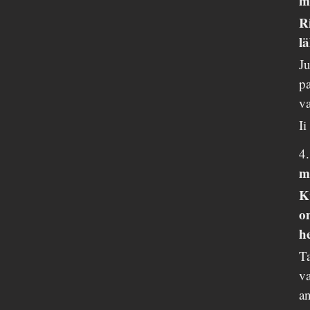
m
R
l
J
pa
va
I
4
m
K
o
h
Ta
va
an