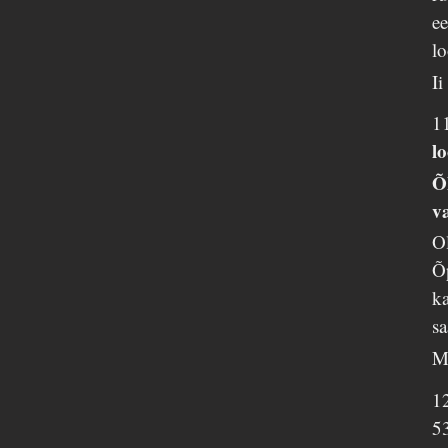
ee
lo
I
1
l
Õ
v
Ol
Õ
ka
sa
M
1
5