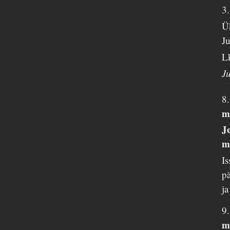
3
Ük
Ju
L
J
8
m
Je
m
Is
pä
ja
9
m