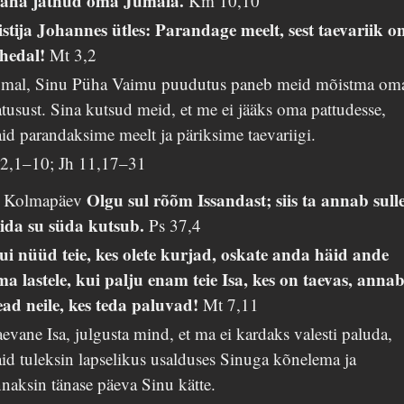
aha jätnud oma Jumala.
Km 10,10
istija Johannes ütles: Parandage meelt, sest taevariik o
ähedal!
Mt 3,2
umal, Sinu Püha Vaimu puudutus paneb meid mõistma om
tusust. Sina kutsud meid, et me ei jääks oma pattudesse,
id parandaksime meelt ja päriksime taevariigi.
i 2,1–10; Jh 11,17–31
Olgu sul rõõm Issandast; siis ta annab sulle
. Kolmapäev
ida su süda kutsub.
Ps 37,4
ui nüüd teie, kes olete kurjad, oskate anda häid ande
ma lastele, kui palju enam teie Isa, kes on taevas, anna
ead neile, kes teda paluvad!
Mt 7,11
evane Isa, julgusta mind, et ma ei kardaks valesti paluda,
id tuleksin lapselikus usalduses Sinuga kõnelema ja
naksin tänase päeva Sinu kätte.