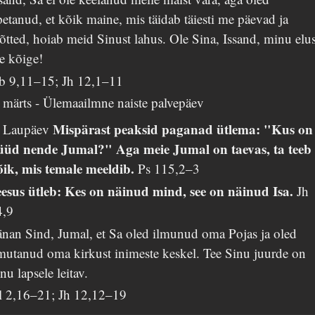
etanud, et kõik maine, mis täidab täiesti me päevad ja
tted, hoiab meid Sinust lahus. Ole Sina, Issand, minu elu
e kõige!
b 9,11–15; Jh 12,1–11
 märts - Ülemaailmne naiste palvepäev
Mispärast peaksid paganad ütlema: "Kus on
. Laupäev
üüd nende Jumal?" Aga meie Jumal on taevas, ta teeb
õik, mis temale meeldib.
Ps 115,2–3
eesus ütleb: Kes on näinud mind, see on näinud Isa.
Jh
4,9
änan Sind, Jumal, et Sa oled ilmunud oma Pojas ja oled
mutanud oma kirkust inimeste keskel. Tee Sinu juurde on
nu lapsele leitav.
l 2,16–21; Jh 12,12–19