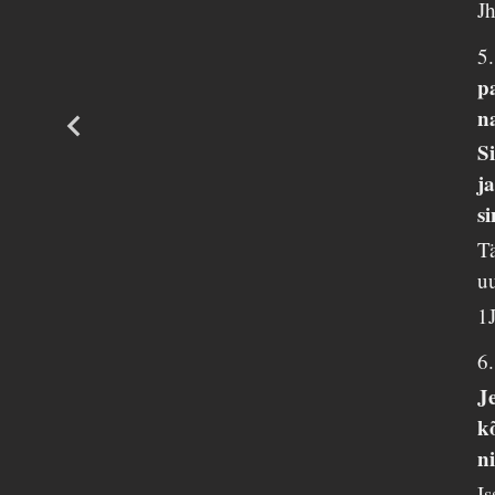
J
5
p
n
S
j
s
Tä
u
1
6
J
kõ
n
Is