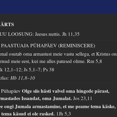
ÄRTS
UU LOOSUNG: Jeesus nuttis.
Jh 11,35
. PAASTUAJA PÜHAPÄEV (REMINISCERE)
mal osutab oma armastust meie vastu sellega, et Kristus on
rnud meie eest, kui me alles patused olime.
Rm 5,8
k 12,1–12; Js 5,1–7; Ps 38
utlus: Hb 11,8–10
Olge siis hästi valvel oma hingede pärast,
. Pühapäev
rmastades Issandat, oma Jumalat.
Jos 23,11
ee ongi Jumala armastamine, et me peame tema käske,
a tema käsud ei ole rasked.
1Jh 5,3