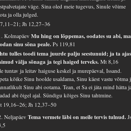
stpalvetajate väge. Sina oled meie tugevus, Sinule võime
ota ja olla julged.
i 7,11–21; Jh 12,27–36
Mu hing on lõppemas, oodates su abi, m
1. Kolmapäev
oodan sinu sõna peale.
Ps 119,81
htu tulles toodi tema juurde palju seestunuid; ja ta aja
aimud välja sõnaga ja tegi haiged terveks.
Mt 8,16
e tuntav ja leitav haiguse keskel ja murepäeval, Issand.
peta kõike Sinu hoolde usaldama, Sinu käest vastu võtma 
nnatlikult Sinu abi ootama. Tean, et Sa ei jäta mind hätta j
adad abi õigel ajal. Sündigu kõiges Sinu tahtmine.
t 19,16–26; Jh 12,37–50
Tema vermete läbi on meile tervis tulnud.
2. Neljapäev
J
3,5