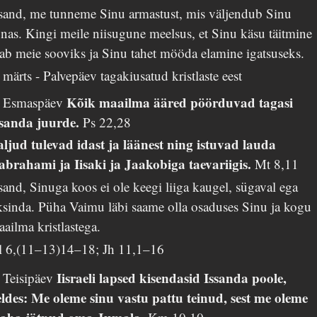
ssand, me tunneme Sinu armastust, mis väljendub Sinu
nas. Kingi meile niisugune meelsus, et Sinu käsu täitmine
ab meie sooviks ja Sinu tahet mööda elamine igatsuseks.
 märts - Palvepäev tagakiusatud kristlaste eest
Kõik maailma ääred pöörduvad tagasi
. Esmaspäev
ssanda juurde.
Ps 22,28
aljud tulevad idast ja läänest ning istuvad lauda
abrahami ja Iisaki ja Jaakobiga taevariigis.
Mt 8,11
sand, Sinuga koos ei ole keegi liiga kaugel, sügaval ega
ksinda. Püha Vaimu läbi saame olla osaduses Sinu ja kogu
ailma kristlastega.
l 6,(11–13)14–18; Jh 11,1–16
Iisraeli lapsed kisendasid Issanda poole,
. Teisipäev
eldes: Me oleme sinu vastu pattu teinud, sest me oleme