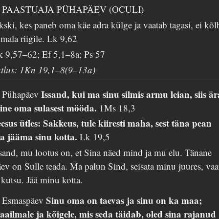
. PAASTUAJA PÜHAPÄEV (OCULI)
ski, kes paneb oma käe adra külge ja vaatab tagasi, ei kõl
mala riigile.
Lk 9,62
k 9,57–62; Ef 5,1–8a; Ps 57
utlus: 1Kn 19,1–8(9–13a)
Issand, kui ma sinu silmis armu leian, siis är
. Pühapäev
ine oma sulasest mööda.
1Ms 18,3
esus ütles: Sakkeus, tule kiiresti maha, sest täna pean
a jääma sinu kotta.
Lk 19,5
sand, mu lootus on, et Sina näed mind ja mu elu. Tänane
ev on Sulle teada. Ma palun Sind, seisata minu juures, vaa
 kutsu. Jää minu kotta.
Sinu oma on taevas ja sinu on ka maa;
. Esmaspäev
aailmale ja kõigele, mis seda täidab, oled sina rajanud