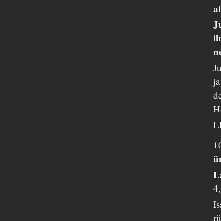
a
J
i
n
J
ja
de
H
L
1
ü
L
4
Is
rü