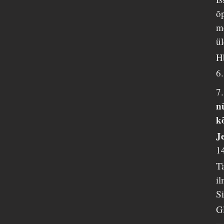
õp
mõ
ül
H
6.
7
n
k
J
1
T
il
Si
G