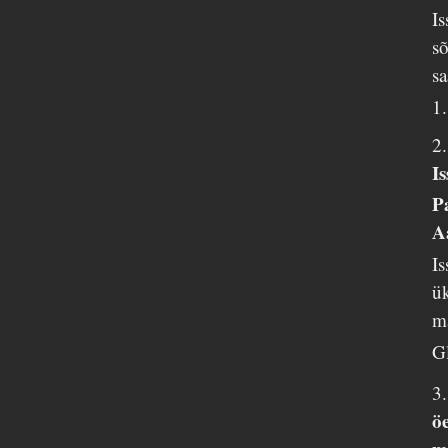
I
sõ
sa
1.
2
I
P
A
Is
ü
ma
G
3
ö