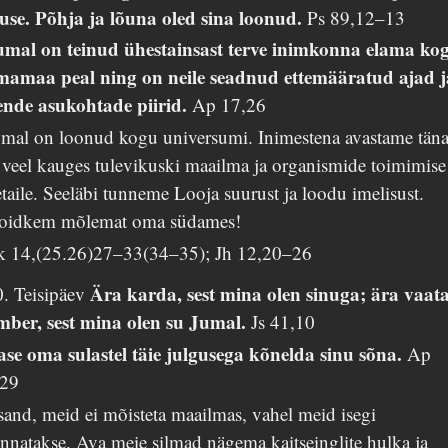
luse. Põhja ja lõuna oled sina loonud.
Ps 89,12–13
umal on teinud ühestainsast terve inimkonna elama ko
lmamaa peal ning on neile seadnud ettemääratud ajad j
ende asukohtade piirid.
Ap 17,26
umal on loonud kogu universumi. Inimestena avastame tän
 veel kauges tulevikuski maailma ja organismide toimimise
taile. Seeläbi tunneme Looja suurust ja loodu imelisust.
oidkem mõlemat oma südames!
k 14,(25.26)27–33(34–35); Jh 12,20–26
Ära karda, sest mina olen sinuga; ära vaat
0. Teisipäev
mber, sest mina olen su Jumal.
Js 41,10
ase oma sulastel täie julgusega kõnelda sinu sõna.
Ap
,29
sand, meid ei mõisteta maailmas, vahel meid isegi
nnatakse. Ava meie silmad nägema kaitseinglite hulka ja