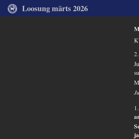
Loosung märts 2026
M
K
2
Ju
su
M
J
1
a
S
j