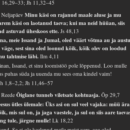
h 16,29–33; Jh 11,32–45
Minu käsi on rajanud maale aluse ja mu
. Neljapäev
arem käsi on laotanud taeva; kui ma neid hüüan, siis
ad astuvad üheskoos ette.
Js 48,13
ina, meie Issand ja Jumal, oled väärt võtma au ja austu
a väge, sest sina oled loonud kõik, kõik olev on loodud
inu tahtmise läbi.
Ilm 4,11
nan, Issand, et sinu loomistöö pole lõppenud. Loo mulle
us puhas süda ja uuenda mu sees oma kindel vaim!
Jh 1,8–2,2; Jh 11,46–57
Õiglane tunneb viletsate kohtuasja.
. Reede
Õp 29,7
eesus ütles ülemale: Üks asi on sul veel vajaka: müü ära
ik, mis sul on, ja jaga vaestele, ja sul on siis aare taeva
ing tule, järgne mulle!
Lk 18,22
sand, Sa ei ole keelanud meile maist vara, aga oled