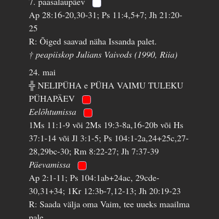
7. paasalaupäev
Ap 28:16-20,30-31; Ps 11:4,5+7; Jh 21:20-
25
R: Õiged saavad näha Issanda palet.
† peapiiskop Julians Vaivods (1990, Riia)
24. mai
╬ NELIPÜHA e PÜHA VAIMU TULEKU
PÜHAPÄEV
Eelõhtumissa
1Ms 11:1-9 või 2Ms 19:3-8a,16-20b või Hs
37:1-14 või Jl 3:1-5; Ps 104:1-2a,24+25c,27-
28,29bc-30; Rm 8:22-27; Jh 7:37-39
Päevamissa
Ap 2:1-11; Ps 104:1ab+24ac, 29cde-
30,31+34; 1Kr 12:3b-7,12-13; Jh 20:19-23
R: Saada välja oma Vaim, tee uueks maailma
pale.