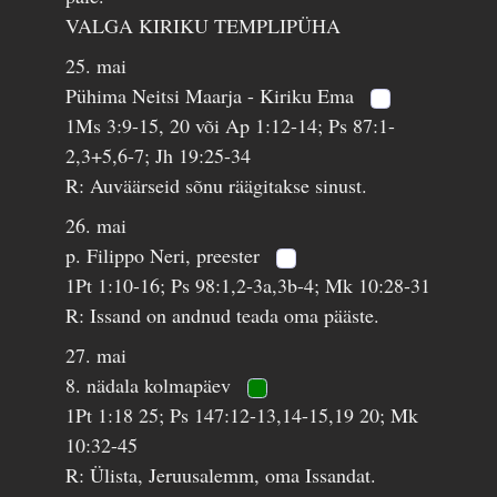
VALGA KIRIKU TEMPLIPÜHA
25. mai
Pühima Neitsi Maarja - Kiriku Ema
1Ms 3:9-15, 20 või Ap 1:12-14; Ps 87:1-
2,3+5,6-7; Jh 19:25-34
R: Auväärseid sõnu räägitakse sinust.
26. mai
p. Filippo Neri, preester
1Pt 1:10-16; Ps 98:1,2-3a,3b-4; Mk 10:28-31
R: Issand on andnud teada oma pääste.
27. mai
8. nädala kolmapäev
1Pt 1:18 25; Ps 147:12-13,14-15,19 20; Mk
10:32-45
R: Ülista, Jeruusalemm, oma Issandat.