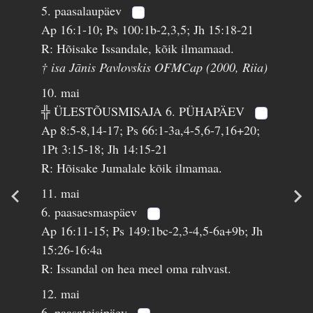
5. paasalaupäev
Ap 16:1-10; Ps 100:1b-2,3,5; Jh 15:18-21
R: Hõisake Issandale, kõik ilmamaad.
† isa Jānis Pavlovskis OFMCap (2000, Riia)
10. mai
╬ ÜLESTÕUSMISAJA 6. PÜHAPÄEV
Ap 8:5-8,14-17; Ps 66:1-3a,4-5,6-7,16+20;
1Pt 3:15-18; Jh 14:15-21
R: Hõisake Jumalale kõik ilmamaa.
11. mai
6. paasaesmaspäev
Ap 16:11-15; Ps 149:1bc-2,3-4,5-6a+9b; Jh
15:26-16:4a
R: Issandal on hea meel oma rahvast.
12. mai
6. paasateisipäev