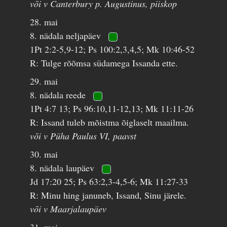
või v Canterbury p. Augustinus, piiskop
28. mai
8. nädala neljapäev
1Pt 2:2-5,9-12; Ps 100:2,3,4,5; Mk 10:46-52
R: Tulge rõõmsa südamega Issanda ette.
29. mai
8. nädala reede
1Pt 4:7 13; Ps 96:10,11-12,13; Mk 11:11-26
R: Issand tuleb mõistma õiglaselt maailma.
või v Püha Paulus VI, paavst
30. mai
8. nädala laupäev
Jd 17:20 25; Ps 63:2,3-4,5-6; Mk 11:27-33
R: Minu hing januneb, Issand, Sinu järele.
või v Maarjalaupäev