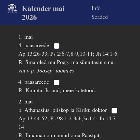
Kalender mai
Info
2026
Seaded
1. mai
4. paasareede
Ap 13:26-33; Ps 2:6-7,8-9,10-11; Jh 14:1-6
R: Sina oled mu Poeg, ma sünnitasin sinu.
või v p. Joosep, töömees
4. paasareede
R: Kinnita, Issand, meie kätetööd.
2. mai
p. Athanasius, piiskop ja Kiriku doktor
Ap 13:44-52; Ps 98:1,2-3ab,3cd-4; Jh 14:7-
14
R: Ilmamaa on näinud oma Päästjat,