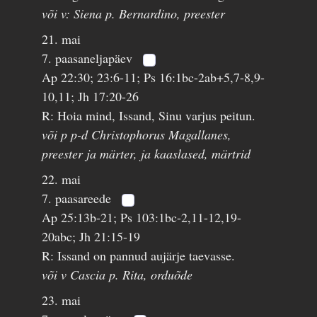
või v: Siena p. Bernardino, preester
21. mai
7. paasaneljapäev
Ap 22:30; 23:6-11; Ps 16:1bc-2ab+5,7-8,9-
10,11; Jh 17:20-26
R: Hoia mind, Issand, Sinu varjus peitun.
või p p-d Christophorus Magallanes,
preester ja märter, ja kaaslased, märtrid
22. mai
7. paasareede
Ap 25:13b-21; Ps 103:1bc-2,11-12,19-
20abc; Jh 21:15-19
R: Issand on pannud aujärje taevasse.
või v Cascia p. Rita, orduõde
23. mai