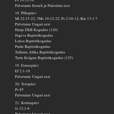
Palvetame Iisraeli ja Palestiina eest
18. Pühapäev
Mt 22:15-22; 5Ms 10:12-22; Ps 2:10-12; Rm 13:1-7
Palvetame Ungari eest
Harju EKB Kogudus (120)
Jõgeva Baptistikogudus
Loksa Baptistikogudus
Paide Baptistikogudus
Tallinna Allika Baptistikogudus
Tartu Kolgata Baptistikogudus (125)
19. Esmaspäev
Ef 2:1-10
Palvetame Ungari eest
20. Teisipäev
Ps 85
Palvetame Ungari eest
21. Kolmapäev
Js 12:1-6
Palvetame Ungari eest