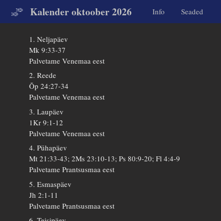
Kalender oktoober 2026
Info
Seaded
1. Neljapäev
Mk 9:33-37
Palvetame Venemaa eest
2. Reede
Õp 24:27-34
Palvetame Venemaa eest
3. Laupäev
1Kr 9:1-12
Palvetame Venemaa eest
4. Pühapäev
Mt 21:33-43; 2Ms 23:10-13; Ps 80:9-20; Fl 4:4-9
Palvetame Prantsusmaa eest
5. Esmaspäev
Jh 2:1-11
Palvetame Prantsusmaa eest
6. Teisipäev