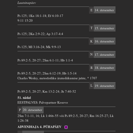
Luutsinapäev
E
14. detsember
Ps 125; 1Kn 18:1-18; Ef 6:10-17
9:11 15:20
T
15. detsember
Ps 125; 2Kn 2:9-22; Ap 3:17-4:4
K
16. detsember
Ps 125; Ml 3:16-24; Mk 9:9-13
N
17. detsember
Ps 89:2-5, 20-27; 2Sm 6:1-11; Hb 1:1-4
R
18. detsember
Ps 89:2-5, 20-27; 2Sm 6:12-19; Hb 1:5-14
Charles Wesley, metodistliku äratusliikumise juhte, * 1707
L
19. detsember
Ps 89:2-5, 20-27; Km 13:2-24; Jh 7:40-52
51. nädal
EESTPALVES: Palvepartner Kosovo
P
20. detsember
2Sm 7:1-11, 16; Lk 1:46b-55 või Ps 89:2-5, 20-27; Rm 16:25-27; Lk
1:26-38
ADVENDIAJA 4. PÜHAPÄEV