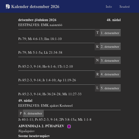
Kalender detsember 2026
Info
Seaded
detsember-jõulukuu 2026
48. nädal
EESTPALVES: EMK naistetöö
T
1. detsember
Ps 79; Mi 4:6-13; Ilm 18:1-10
K
2. detsember
Ps 79; Mi 5:1-5a; Lk 21:34-38
N
3. detsember
Ps 85:2-3, 9-14; Ho 6:1-6; 1Ts 1:2-10
R
4. detsember
Ps 85:2-3, 9-14; Jr 1:4-10; Ap 11:19-26
L
5. detsember
Ps 85:2-3, 9-14; Hs 36:24-28; Mk 11:27-33
49. nädal
EESTPALVES: EMK ajakiri Koduteel
P
6. detsember
Js 40:1-11; Ps 85:2-3, 9-14; 2Pt 3:8-15a; Mk 1:1-8
ADVENDIAJA 2. PÜHAPÄEV
Nigulapäev
Soome iseseisvuspäev