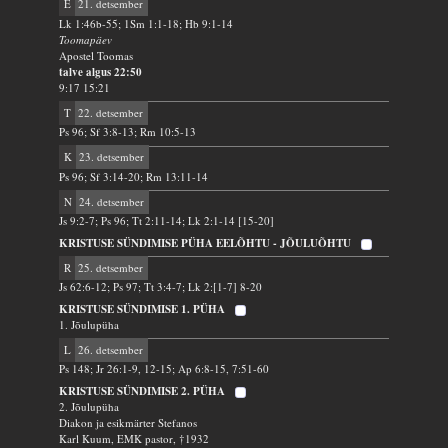
E
21. detsember
Lk 1:46b-55; 1Sm 1:1-18; Hb 9:1-14
Toomapäev
Apostel Toomas
talve algus 22:50
9:17 15:21
T
22. detsember
Ps 96; Sf 3:8-13; Rm 10:5-13
K
23. detsember
Ps 96; Sf 3:14-20; Rm 13:11-14
N
24. detsember
Js 9:2-7; Ps 96; Tt 2:11-14; Lk 2:1-14 [15-20]
KRISTUSE SÜNDIMISE PÜHA EELÕHTU - JÕULUÕHTU
R
25. detsember
Js 62:6-12; Ps 97; Tt 3:4-7; Lk 2:[1-7] 8-20
KRISTUSE SÜNDIMISE 1. PÜHA
1. Jõulupüha
L
26. detsember
Ps 148; Jr 26:1-9, 12-15; Ap 6:8-15, 7:51-60
KRISTUSE SÜNDIMISE 2. PÜHA
2. Jõulupüha
Diakon ja esikmärter Stefanos
Karl Kuum, EMK pastor, †1932