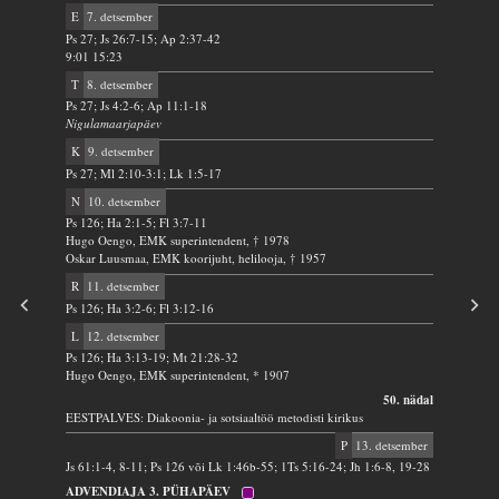
E
7. detsember
Ps 27; Js 26:7-15; Ap 2:37-42
9:01 15:23
T
8. detsember
Ps 27; Js 4:2-6; Ap 11:1-18
Nigulamaarjapäev
K
9. detsember
Ps 27; Ml 2:10-3:1; Lk 1:5-17
N
10. detsember
Ps 126; Ha 2:1-5; Fl 3:7-11
Hugo Oengo, EMK superintendent, † 1978
Oskar Luusmaa, EMK koorijuht, helilooja, † 1957
R
11. detsember
Ps 126; Ha 3:2-6; Fl 3:12-16
L
12. detsember
Ps 126; Ha 3:13-19; Mt 21:28-32
Hugo Oengo, EMK superintendent, * 1907
50. nädal
EESTPALVES: Diakoonia- ja sotsiaaltöö metodisti kirikus
P
13. detsember
Js 61:1-4, 8-11; Ps 126 või Lk 1:46b-55; 1Ts 5:16-24; Jh 1:6-8, 19-28
ADVENDIAJA 3. PÜHAPÄEV