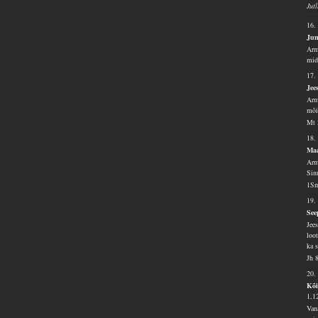
Jut
16.
Jum
Arm
mid
17.
Jee
Arm
mõi
Mt 
18.
Maa
Arm
Sin
1Sm
19.
See
Jee
loo
ka 
Jh 
20.
Kõi
1,1
Van