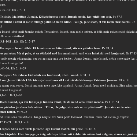
and, tänu Sulle, et võit surma üle on olemas Sinu surma ja ülestõusmise kaudu! Anna ka meile osa selle võidu
must.
9,27–34; 1Jh 2,7–11
 Teisipäev
Ma hüüan Jumala, Kõigekõrgema poole, Jumala poole, kes juhib mu asja.
Ps 57,3
sus ütleb: Tänini ei ole te midagi palunud minu nimel. Paluge, ja te saate, et teie rõõm oleks täielik.
Jh
24
e Issand lubab meil Jumalat paluda Tema nimel. Issand, anna meile tarkust, et kõik meie palvesoovid oleksid al
elle nime väärilised.
3,1–10(11.12); 1Jh 2,12–17
 Kolmapäev
Issand ütleb: Et ta minusse on kiindunud, siis ma päästan tema.
Ps 91,14
sus palvetas: Ma ei palu, et sa võtaksid nad ära maailmast, vaid et sa hoiaksid neid kurja eest.
Jh 17,15
 otsib enesele südamerahu, see otsigu seda oma usu keskelt. Armas Jeesus, meie Issand, mõtle meie peale, kui 
ed oma kuningriiki!
4,46–54; 1Jh 2,18–29
 Neljapäev
Mu rahvas küllastub mu headusest, ütleb Issand.
Jr 31,14
l mu Jumal täidab kõik teie vajadused oma rikkust mööda kirkusega Kristuses Jeesuses.
Fl 4,19
e teame oma soove, Jumal aga teab meie tegelikke vajadusi. Armas Jumal, õpeta meid usaldama Sinu tahet, ke
d meist kaugemale.
8,1–3; 1Jh 3,1–10
 Reede
Issand, aja mu tüliasja ja lunasta mind, elusta mind oma ütlust mööda.
Ps 119,154
sus pöördus ja sõnas teda nähes: "Tütar, ole julge, sinu usk on su päästnud!" Ja naine sai terveks
samal hetkel.
Mt 9,22
and, Sinu sõna muudab elu. Kingi kõigile, kes Sinu peale loodavad, muutusi, mida nad üle kõige vajavad.
12,15–21; 1Jh 3,11–18
 Laupäev
Mina olen vilets ja vaene, aga Issand mõtleb mu peale.
Ps 40,18
lus kirjutab: Olen kõigega ja kõigi oludega tuttav: nii kõhtu täis sööma kui nälgima, elama nii jõukus