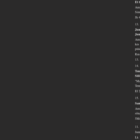
Et 
Arm
Sin
Jh 
13.
Jum
Jum
Arm
kes
püü
Rm 
13.
14.
Tem
Sii
"Ma
Tem
Ef 
15.
Sam
Arm
sõn
5Ms
11
Jum
Lk 