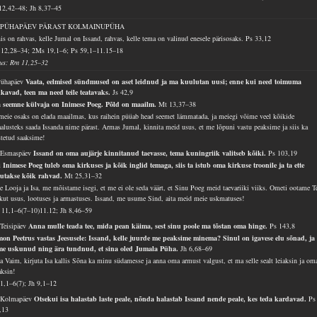
12,42–48; Jh 8,37–45
. PÜHAPÄEV PÄRAST KOLMAINUPÜHA
is on rahvas, kelle Jumal on Issand, rahvas, kelle tema on valinud enesele pärisosaks.
Ps 33,12
12,28–34; 2Ms 19,1–6; Ps 59,1–11.15–18
lus: Rm 11,25–32
Pühapäev
Vaata, eelmised sündmused on aset leidnud ja ma kuulutan uusi; enne kui need toimuma
kavad, teen ma need teile teatavaks.
Js 42,9
 seemne külvaja on Inimese Poeg. Põld on maailm.
Mt 13,37–38
meie osaks on elada maailmas, kus raihein püüab head seemet lämmatada, ja meiegi võime veel kõikide
aalusteks saada Issanda nime pärast. Armas Jumal, kinnita meid usus, et me lõpuni vastu peaksime ja siis ka
stetud saaksime!
 Esmaspäev
Issand on oma aujärje kinnitanud taevasse, tema kuningriik valitseb kõiki.
Ps 103,19
 Inimese Poeg tuleb oma kirkuses ja kõik inglid temaga, siis ta istub oma kirkuse troonile ja ta ette
utakse kõik rahvad.
Mt 25,31–32
e Looja ja Isa, me mõistame isegi, et me ei ole seda väärt, et Sinu Poeg meid taevariiki viiks. Ometi ootame 
ekut usus, lootuses ja armastuses. Issand, me usume Sind, aita meid meie uskmatuses!
11,1–6(7–10)11.12; Jh 8,46–59
 Teisipäev
Anna mulle teada tee, mida pean käima, sest sinu poole ma tõstan oma hinge.
Ps 143,8
mon Peetrus vastas Jeesusele: Issand, kelle juurde me peaksime minema? Sinul on igavese elu sõnad, ja
me uskunud ning ära tundnud, et sina oled Jumala Püha.
Jh 6,68–69
a Vaim, kirjuta Isa kallis Sõna ka minu südamesse ja anna oma armust valgust, et ma selle sealt leiaksin ja om
aksin!
51,1–6(7); Jh 9,1–12
 Kolmapäev
Otsekui isa halastab laste peale, nõnda halastab Issand nende peale, kes teda kardavad.
Ps
,13