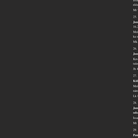
Iss
rõõ
Mt 
25.
Jee
16,
Mei
ka s
Mk 
26.
Jee
Kes
tul
Jh 
27.
Kül
Mei
näe
Lk 
28.
Jee
sel
Iss
Mt 
29.
Pau