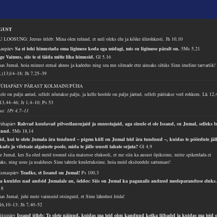
GUST
 LOOSUNG: Jeesus ütleb: Mina olen tulnud, et neil oleks elu ja kõike ülirohkesti.
Jh 10,10
Laupäev
Sa ei tohi himustada oma ligimese koda ega midagi, mis su ligimese päralt on.
5Ms 5,21
ge Vaimus, siis te ei täida mitte liha himusid.
Gl 5,16
as Jumal, hoia minust eemal ahnus ja kadedus ning sea mu silmade ette ainsaks sihiks Sinu imeline taevariik!
2,(13)14–18; Jh 7,25–39
 PÜHAPÄEV PÄRAST KOLMAINUPÜHA
ele on palju antud, sellelt nõutakse palju, ja kelle hoolde on palju jäetud, sellelt päritakse veel rohkem.
Lk 12,
13,44–46; Jr 1,4–10; Ps 53
lus: 1Pt 4,7–11
Pühapäev
Rahvad kuulavad pilvestlausujaid ja ennustajaid, aga sinule ei ole Issand, su Jumal, selleks 
dnud.
5Ms 18,14
d, kui te olete Jumala ära tundnud – pigem küll on Jumal teid ära tundnud –, kuidas te pöördute jäl
kade ja viletsate algainete poole, mida te jälle uuesti tahate orjata?
Gl 4,9
e Jumal, kes Sa oled meid toonud siia maisesse elukooli, et me siin ka ausust õpiksime, mitte spikerdada ei
aks, ning usus ja usalduses Sinu tahtele kuuletuksime, hoia meid eksiteedele sattumast!
Esmaspäev
Teadke, et Issand on Jumal!
Ps 100,3
a kuuldes nad andsid Jumalale au, öeldes: Siis on Jumal ka paganaile andnud meeleparanduse eluks
18
as Jumal, juhi meie vaimseid otsinguid, et Sinu lähedust leida!
16,10–13; Jh 7,40–52
Teisipäev
Issand ütleb: Te olete näinud, kuidas ma teid olen kandnud kotka tiibadel ja kuidas ma teid 