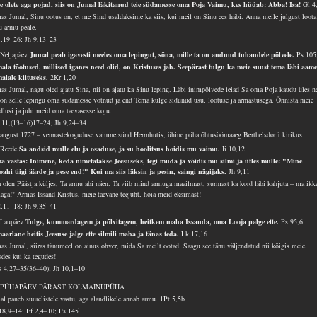
te olete aga pojad, siis on Jumal läkitanud teie südamesse oma Poja Vaimu, kes hüüab: Abba! Isa!
Gl 4
as Jumal, Sinu ootus on, et me Sind usaldaksime ka siis, kui meil on Sinu ees häbi. Anna meile julgust loota
u armu peale.
4,19–26; Jh 9,13–23
 Neljapäev
Jumal peab igavesti meeles oma lepingut, sõna, mille ta on andnud tuhandele põlvele.
Ps 105
ala tõotused, millised iganes need olid, on Kristuses jah. Seepärast tulgu ka meie suust tema läbi aam
alale kiituseks.
2Kr 1,20
as Jumal, nagu oled ajatu Sina, nii on ajatu ka Sinu leping. Läbi inimpõlvede leiad Sa oma Poja kaudu üles n
 on selle lepingu oma südamesse võtnud ja end Tema külge sidunud usu, lootuse ja armastusega. Õnnista meie
dlusi ja juhi meid oma taevasesse koju.
11,(13–16)17–24; Jh 9,24–34
 august 1727 – vennastekoguduse vaimne sünd Herrnhutis, ühine püha õhtusöömaaeg Berthelsdorfi kirikus
 Reede
Sa andsid mulle elu ja osaduse, ja su hoolitsus hoidis mu vaimu.
Ii 10,12
a vastas: Inimene, keda nimetatakse Jeesuseks, tegi muda ja võidis mu silmi ja ütles mulle: "Mine
loahi tiigi äärde ja pese end!" Kui ma siis läksin ja pesin, saingi nägijaks.
Jh 9,11
 olen Päästja küljes, Ta armu abi näen. Ta viib mind armuga maailmast, surmast ka kord läbi kahjuta – ma ikk
aga!" Armas Issand Kristus, meie taevane teejuht, hoia meid eksimast!
2,11–18; Jh 9,35–41
 Laupäev
Tulge, kummardagem ja põlvitagem, heitkem maha Issanda, oma Looja palge ette.
Ps 95,6
aarlane heitis Jeesuse jalge ette silmili maha ja tänas teda.
Lk 17,16
as Jumal, siiras tänumeel on ainus ohver, mida Sa meilt ootad. Saagu see tänu väljendatud nii kõigis meie
ades kui ka tegudes!
 4,27–35(36–40); Jh 10,1–10
. PÜHAPÄEV PÄRAST KOLMAINUPÜHA
al paneb suurelistele vastu, aga alandlikele annab armu.
1Pt 5,5b
18,9–14; Ef 2,4–10; Ps 145