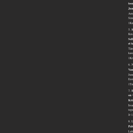
too
Jum
Arm
Sin
1Kn
5. 
Km 
Sel
et 
Tänu
kasu
1Kr
6. 
Van
Jum
Eest
1Tm
7. 
on 
Kri
Iss
teg
Jr 
8. 
Pal
Lub