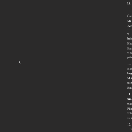
Lk 
10
Õnn
Mk 
Jut
9. 
hak
Hea
Ka 
vih
pää
10.
Kui
kog
Mei
tul
Rm 
11.
Sii
ole
Püh
võt
Js 
12.
103