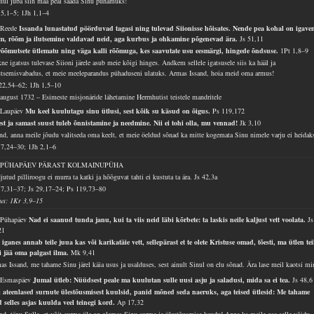
mul juba siin maa peal saada Sinu pühamuks!
 5,1–5; 1Jh 1,1–4
 Reede
Issanda lunastatud pöörduvad tagasi ning tulevad Siionisse hõisates. Nende pea kohal on igave
m, rõõm ja ilutsemine valdavad neid, aga kurbus ja ohkamine põgenevad ära.
Js 51,11
rõõmutsete ütlematu ning väga kalli rõõmuga, kes saavutate usu eesmärgi, hingede õndsuse.
1Pt 1,8–9
ne igatsus tulevase Siioni järele asub meie kõigi hinges. Andkem sellele igatsusele siis ka hääl ja
utsemisvabadus, et meie meeleparandus pühaduseni ulatuks. Armas Issand, hoia meid oma armus!
22,54–62; 1Jh 1,5–10
 august 1732 – Esimeste misjonäride lähetamine Herrnhutist teistele mandritele
 Laupäev
Mu keel kuulutagu sinu ütlusi, sest kõik su käsud on õigus.
Ps 119,172
st ja samast suust tuleb õnnistamine ja needmine. Nii ei tohi olla, mu vennad!
Jk 3,10
and, anna meile jõudu valitseda oma keelt, et meie öeldud sõnad ka mitte kogemata Sinu nimele varju ei heidak
7,24–30; 1Jh 2,1–6
. PÜHAPÄEV PÄRAST KOLMAINUPÜHA
utud pilliroogu ei murra ta katki ja hõõguvat tahti ei kustuta ta ära.
Js 42,3a
7,31–37; Js 29,17–24; Ps 119,73–80
lus: 1Kr 3,9–15
 Pühapäev
Nad ei saanud tunda janu, kui ta viis neid läbi kõrbete: ta laskis neile kaljust vett voolata.
Js
21
 iganes annab teile juua kas või karikatäie vett, sellepärast et te olete Kristuse omad, tõesti, ma ütlen tei
ei jää oma palgast ilma.
Mk 9,41
as Issand, me tahame Sinu järel käia usus ja usalduses, sest ainult Sinul on elu sõnad. Ära lase meil kaotsi mi
 Esmaspäev
Jumal ütleb: Nüüdsest peale ma kuulutan sulle uusi asju ja saladusi, mida sa ei tea.
Js 48,6
 ateenlased surnute ülestõusmisest kuulsid, panid mõned seda naeruks, aga teised ütlesid: Me tahame
d selles asjas kuulda veel teinegi kord.
Ap 17,32