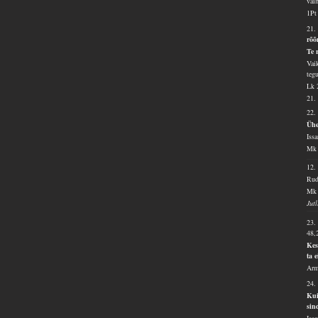
vai
1Pt
21.
rõõ
Te 
Vaik
teg
Lk 
21.
22.
Ühe
Iss
Mk 
12
Rudj
Mk 
Jut
23.
48,
Kes
ta 
Arm
24.
Kui
sin