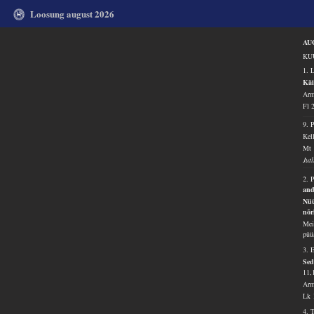
Loosung august 2026
AU
KUU
1. 
Käi
Arm
Fl 
9.
Kell
Mt 
Jut
2. 
an
Nüü
nõr
Mei
püü
3. 
Sed
11,
Arm
Lk 
4. 