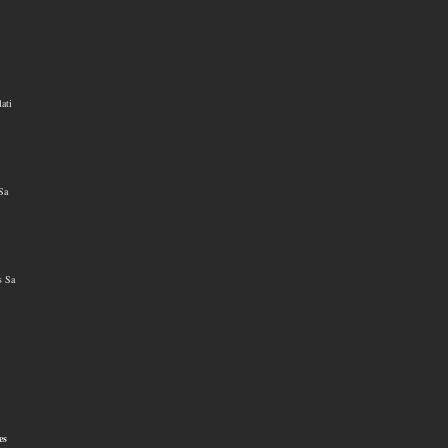
ati
Sa
s Sa
es