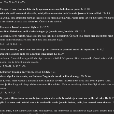
lus: 2Sm 12,1–10.13–15a
 Pühapäev
Oma vihas ma lõin sind, aga oma armus ma halastan su peale.
Js 60,10
al ei ole meid asetanud viha alla, vaid pääste saamiseks meie Issanda Jeesuse Kristuse läbi.
1Ts 5,9
as Jumal, oma armastuse märgiks saatsid Sa siia maailma oma Poja. Pääste Tema läbi on meie ainus võimalus
a me tahame kasutada siira südamega. Õnnista meie püüdlusi!
 Esmaspäev
Issand armastab õiglust.
Ps 37,28
sus ütles: Keisri oma andke keisrile tagasi ja Jumala oma Jumalale.
Mk 12,17
as Issand Jeesus Kristus, täna oleme me veel kahe riigi kodanikud. Õpetagu selle maise riigi kogemused meid
stma, millistena tahaksid Sina meid näha oma taevases riigis.
23,1–12; Jh 10,11–21
 Teisipäev
Issand Jumal avas mu kõrva ja ma ei ole vastu pannud, ma ei ole taganenud.
Js 50,5
rja istus Issanda jalge ees ja kuulas tema kõnet.
Lk 10,39
as Jumal, Sina võid meiega rääkida väga erinevatel viisidel. Me palume Sind, anna meile kõrvad, mis kuuleks
u sõnu, aga ka tarkust kuuldut mõista.
 17,38–51; Jh 10,22–30
 Kolmapäev
Issanda päev tuleb, see on ligidal.
Jl 2,1
pärast olge ka teie valmis, sest Inimese Poeg tuleb tunnil, mil te ei arvagi.
Mt 24,44
sus Kristus, meie Päästja ja Lunastaja, kaos maailmas süveneb ja keegi meist ei tea oma homset päeva. Usus,
tuses ja Sinu kingitud rahuga südames ootame Sinu tulekut. Hoia, et meie hing oleks Sinu ligi nii meie elus ku
surmas.
8,3–11; Jh 10,31–42
 Neljapäev
Minu eluase on nende juures: mina olen neile Jumalaks ja nemad on mulle rahvaks.
Hs 37,2
gile, kes tema vastu võtsid, andis ta meelevalla saada Jumala lasteks, neile, kes usuvad tema nimesse.
J
2
asõna ütleb, et kes käitub kodus nagu kuningakojas, see tunneb end ka kuningakojas nagu kodus. Issand, lase 