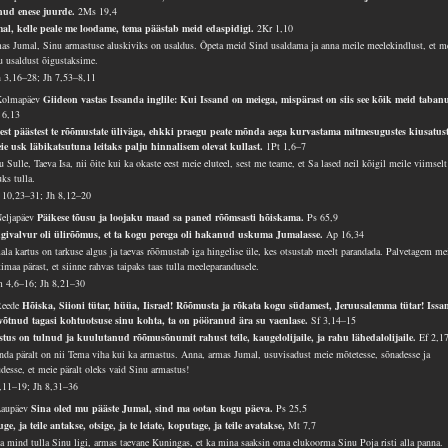
nud enese juurde.
2Ms 19,4
al, kelle peale me loodame, tema päästab meid edaspidigi.
2Kr 1,10
as Jumal, Sinu armastuse aluskiviks on usaldus. Õpeta meid Sind usaldama ja anna meile meelekindlust, et m
u usaldust õigustaksime.
 3,16–28; Jh 7,53–8,11
Kolmapäev
Giideon vastas Issanda inglile: Kui Issand on meiega, mispärast on siis see kõik meid taban
6,13
lest päästest te rõõmustate üliväga, ehkki praegu peate mõnda aega kurvastama mitmesugustes kiusatust
teie usk läbikatsutuna leitaks palju hinnalisem olevat kullast.
1Pt 1,6–7
 Sulle, Taeva Isa, nii õite kui ka okaste eest meie eluteel, sest me teame, et Sa lased neil kõigil meile viimselt
ks tulla.
 10,23–31; Jh 8,12–20
Neljapäev
Päikese tõusu ja loojaku maad sa paned rõõmsasti hõiskama.
Ps 65,9
givalvur oli ülirõõmus, et ta kogu perega oli hakanud uskuma Jumalasse.
Ap 16,34
ala kartus on tarkuse algus ja taevas rõõmustab iga hingelise üle, kes otsustab meelt parandada. Palvetagem me
imaa pärast, et siinne rahvas taipaks taas tulla meeleparandusele.
 4,6–16; Jh 8,21–30
Reede
Hõiska, Siioni tütar, hüüa, Iisrael! Rõõmusta ja rõkata kogu südamest, Jeruusalemma tütar! Issa
võtnud tagasi kohtuotsuse sinu kohta, ta on pööranud ära su vaenlase.
Sf 3,14–15
stus on tulnud ja kuulutanud rõõmusõnumit rahust teile, kaugelolijaile, ja rahu lähedalolijaile.
Ef 2,1
anda päralt on nii Tema viha kui ka armastus. Anna, armas Jumal, usuvisadust meie mõtetesse, sõnadesse ja
udesse, et meie päralt oleks vaid Sinu armastus!
1,11–19; Jh 8,31–36
Laupäev
Sina oled mu pääste Jumal, sind ma ootan kogu päeva.
Ps 25,5
uge, ja teile antakse, otsige, ja te leiate, koputage, ja teile avatakse,
Mt 7,7
a mind tulla Sinu ligi, armas taevane Kuningas, et ka mina saaksin oma elukoorma Sinu Poja risti alla panna.