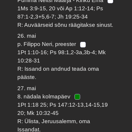
Pühima Neitsi Maarja - Kiriku Ema
1Ms 3:9-15, 20 või Ap 1:12-14; Ps
87:1-2,3+5,6-7; Jh 19:25-34
R: Auväärseid sõnu räägitakse sinust.
26. mai
p. Filippo Neri, preester
1Pt 1:10-16; Ps 98:1,2-3a,3b-4; Mk
10:28-31
R: Issand on andnud teada oma
pääste.
27. mai
8. nädala kolmapäev
1Pt 1:18 25; Ps 147:12-13,14-15,19
20; Mk 10:32-45
R: Ülista, Jeruusalemm, oma
Issandat.