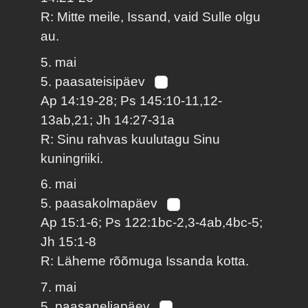
R: Mitte meile, Issand, vaid Sulle olgu
au.
5. mai
5. paasateisipäev
Ap 14:19-28; Ps 145:10-11,12-
13ab,21; Jh 14:27-31a
R: Sinu rahvas kuulutagu Sinu
kuningriiki.
6. mai
5. paasakolmapäev
Ap 15:1-6; Ps 122:1bc-2,3-4ab,4bc-5;
Jh 15:1-8
R: Läheme rõõmuga Issanda kotta.
7. mai
5. paasaneljapäev