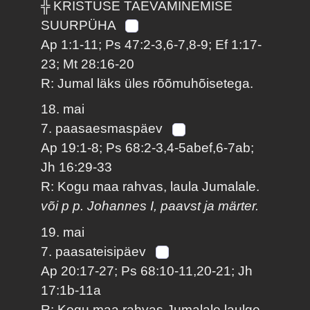
╬ KRISTUSE TAEVAMINEMISE
SUURPÜHA
Ap 1:1-11; Ps 47:2-3,6-7,8-9; Ef 1:17-
23; Mt 28:16-20
R: Jumal läks üles rõõmuhõisetega.
18. mai
7. paasaesmaspäev
Ap 19:1-8; Ps 68:2-3,4-5abef,6-7ab;
Jh 16:29-33
R: Kogu maa rahvas, laula Jumalale.
või p p. Johannes I, paavst ja märter.
19. mai
7. paasateisipäev
Ap 20:17-27; Ps 68:10-11,20-21; Jh
17:1b-11a
R: Kogu maa rahvas Jumalale laulge.