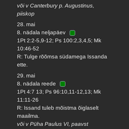
või v Canterbury p. Augustinus,
piiskop
28. mai
8. nädala neljapäev
1Pt 2:2-5,9-12; Ps 100:2,3,4,5; Mk
10:46-52
R: Tulge rõõmsa südamega Issanda
ette.
29. mai
8. nädala reede
1Pt 4:7 13; Ps 96:10,11-12,13; Mk
11:11-26
R: Issand tuleb mõistma õiglaselt
maailma.
või v Püha Paulus VI, paavst