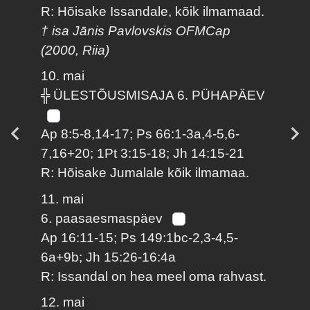
R: Hõisake Issandale, kõik ilmamaad.
† isa Jānis Pavlovskis OFMCap
(2000, Riia)
10. mai
╬ ÜLESTÕUSMISAJA 6. PÜHAPÄEV
Ap 8:5-8,14-17; Ps 66:1-3a,4-5,6-
7,16+20; 1Pt 3:15-18; Jh 14:15-21
R: Hõisake Jumalale kõik ilmamaa.
11. mai
6. paasaesmaspäev
Ap 16:11-15; Ps 149:1bc-2,3-4,5-
6a+9b; Jh 15:26-16:4a
R: Issandal on hea meel oma rahvast.
12. mai