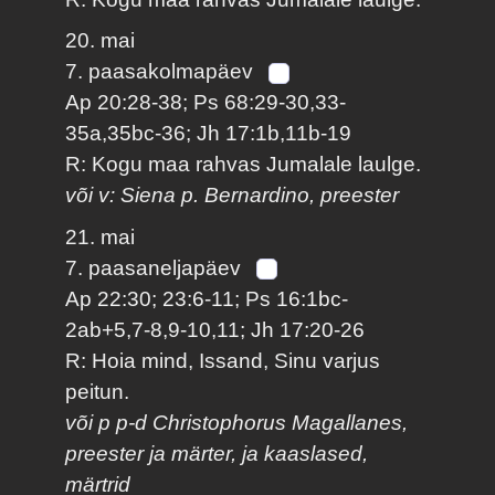
20. mai
7. paasakolmapäev
Ap 20:28-38; Ps 68:29-30,33-
35a,35bc-36; Jh 17:1b,11b-19
R: Kogu maa rahvas Jumalale laulge.
või v: Siena p. Bernardino, preester
21. mai
7. paasaneljapäev
Ap 22:30; 23:6-11; Ps 16:1bc-
2ab+5,7-8,9-10,11; Jh 17:20-26
R: Hoia mind, Issand, Sinu varjus
peitun.
või p p-d Christophorus Magallanes,
preester ja märter, ja kaaslased,
märtrid