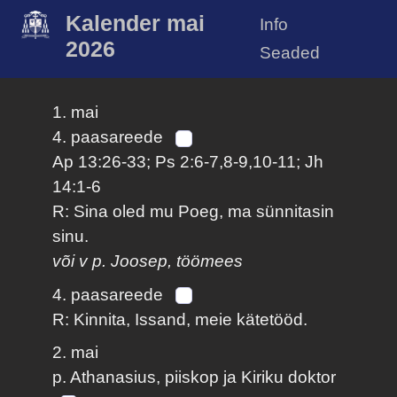
Kalender mai
Info
2026
Seaded
1. mai
4. paasareede
Ap 13:26-33; Ps 2:6-7,8-9,10-11; Jh
14:1-6
R: Sina oled mu Poeg, ma sünnitasin
sinu.
või v p. Joosep, töömees
4. paasareede
R: Kinnita, Issand, meie kätetööd.
2. mai
p. Athanasius, piiskop ja Kiriku doktor