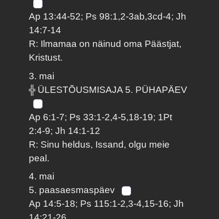
Ap 13:44-52; Ps 98:1,2-3ab,3cd-4; Jh
14:7-14
R: Ilmamaa on näinud oma Päästjat,
Kristust.
3. mai
╬ ÜLESTÕUSMISAJA 5. PÜHAPÄEV
Ap 6:1-7; Ps 33:1-2,4-5,18-19; 1Pt
2:4-9; Jh 14:1-12
R: Sinu heldus, Issand, olgu meie
peal.
4. mai
5. paasaesmaspäev
Ap 14:5-18; Ps 115:1-2,3-4,15-16; Jh
14:21-26