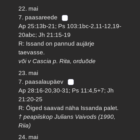
22. mai
7. paasareede
Ap 25:13b-21; Ps 103:1bc-2,11-12,19-
20abc; Jh 21:15-19
R: Issand on pannud aujärje
taevasse.
või v Cascia p. Rita, orduõde
23. mai
7. paasalaupäev
Ap 28:16-20,30-31; Ps 11:4,5+7; Jh
21:20-25
R: Õiged saavad näha Issanda palet.
† peapiiskop Julians Vaivods (1990,
Riia)
24. mai