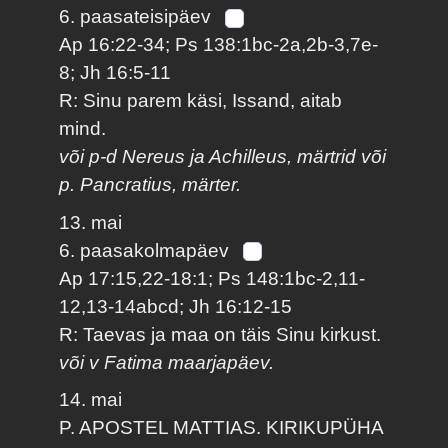
6. paasateisipäev
Ap 16:22-34; Ps 138:1bc-2a,2b-3,7e-
8; Jh 16:5-11
R: Sinu parem käsi, Issand, aitab
mind.
või p-d Nereus ja Achilleus, märtrid või
p. Pancratius, märter.
13. mai
6. paasakolmapäev
Ap 17:15,22-18:1; Ps 148:1bc-2,11-
12,13-14abcd; Jh 16:12-15
R: Taevas ja maa on täis Sinu kirkust.
või v Fatima maarjapäev.
14. mai
P. APOSTEL MATTIAS. KIRIKUPÜHA