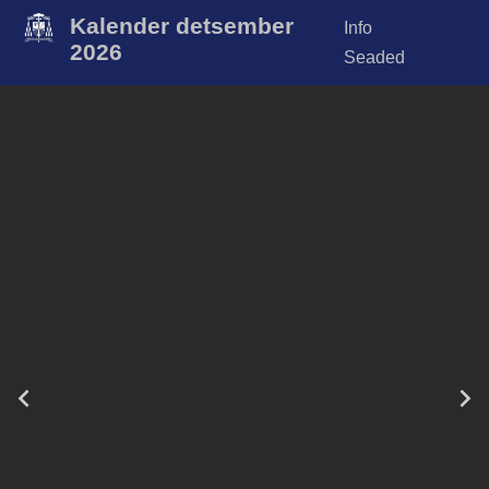
Kalender detsember
Info
2026
Seaded