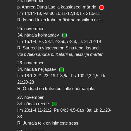
24. november
p. Andrea Dung-Lac ja kaaslased, märtrid
Ilm 14:14-19; Ps 96:10,11-12,13; Lk 21:5-11
R: Issand tuleb kohut mõistma maailma üle .
25. november
34. nädala kolmapäev
Ilm 15:1-4; Ps 98:1,2-3ab,7-8,9; Lk 21:12-19
R: Suured ja vägevad on Sinu teod, Issand.
või p Aleksandria p. Katariina, neitsi ja märter
26. november
34. nädala neljapäev
Ilm 18:1-2,21-23; 19:1-3,9a; Ps 100:2,3,4,5; Lk
21:20-28
R: Õndsad on kutsutud Talle söömaajale.
27. november
34. nädala reede
Ilm 20:1-4,11-21:2; Ps 84:3,4,5-6ab+8a; Lk 21:29-
33
R: Jumala telk on inimeste seas.