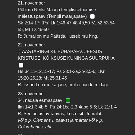
21. november
Pühima Neitsi Maarja templissetoomise
mälestuspäev (Templi maarjapäev)
Sk 2:14-17; [Ps] Lk 1:46-47,48-49,50-51,52-53,54-
55; Mt 12:46-50
R: Jumal on mu Päästja, ilutseb mu hing.
22. november
╬ AASTARINGI 34. PÜHAPÄEV: JEESUS
KRISTUSE, KÕIKSUSE KUNINGA SUURPÜHA
Hs 34:11-12,15-17; Ps 23:1-2a,2b-3,5-6; 1Kr
15:20-26,28; Mt 25:31-46
R: Issand on mu karjane, mul ei puudu midagi.
23. november
34. nädala esmaspäev
Ilm 14:1-3,4b-5; Ps 24:1bc-2,3-4abc,5-6; Lk 21:1-4
R: See on ustav rahvas, kes otsib Jumalat.
või p p. Clemens I, paavst ja märter või v p.
Columbanus, abt