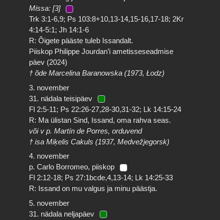
Missa: [3]
Trk 3:1-6,9; Ps 103:8+10,13-14,15-16,17-18; 2Kr
4:14-5:1; Jh 14:1-6
R: Õigete pääste tuleb Issandalt.
Piiskop Philippe Jourdan’i ametisseseadmise
päev (2024)
† õde Marcelina Baranowska (1973, Łodz)
3. november
31. nädala teisipäev
Fl 2:5-11; Ps 22:26-27,28-30,31-32; Lk 14:15-24
R: Ma ülistan Sind, Issand, oma rahva seas.
või v p. Martín de Porres, orduvend
† isa Miķelis Cakuls (1937, Medvežjegorsk)
4. november
p. Carlo Borromeo, piiskop
Fl 2:12-18; Ps 27:1bcde,4,13-14; Lk 14:25-33
R: Issand on mu valgus ja minu päästja.
5. november
31. nädala neljapäev