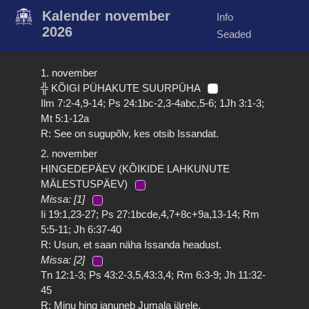
Kalender november
Info
2026
Seaded
1. november
╬ KÕIGI PÜHAKUTE SUURPÜHA
Ilm 7:2-4,9-14; Ps 24:1bc-2,3-4abc,5-6; 1Jh 3:1-3;
Mt 5:1-12a
R: See on sugupõlv, kes otsib Issandat.
2. november
HINGEDEPÄEV (KÕIKIDE LAHKUNUTE
MÄLESTUSPÄEV)
Missa: [1]
Ii 19:1,23-27; Ps 27:1bcde,4,7+8c+9a,13-14; Rm
5:5-11; Jh 6:37-40
R: Usun, et saan näha Issanda headust.
Missa: [2]
Tn 12:1-3; Ps 43:2-3,5,43:3,4; Rm 6:3-9; Jh 11:32-
45
R: Minu hing januneb Jumala järele.