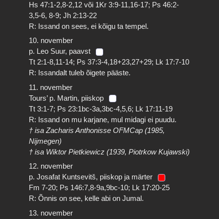
Hs 47:1-2,8-2,12 või 1Kr 3:9-11,16-17; Ps 46:2-
3,5-6, 8-9; Jh 2:13-22
R: Issand on sees, ei kõigu ta tempel.
10. november
p. Leo Suur, paavst
Tt 2:1-8,11-14; Ps 37:3-4,18+23,27+29; Lk 17:7-10
R: Issandalt tuleb õigete pääste.
11. november
Tours’ p. Martin, piiskop
Tt 3:1-7; Ps 23:1bc-3a,3bc-4,5,6; Lk 17:11-19
R: Issand on mu karjane, mul midagi ei puudu.
† isa Zacharis Anthonisse OFMCap (1985,
Nijmegen)
† isa Wiktor Pietkiewicz (1939, Piotrkow Kujawski)
12. november
p. Josafat Kuntsevitš, piiskop ja märter
Fm 7-20; Ps 146:7,8-9a,9bc-10; Lk 17:20-25
R: Õnnis on see, kelle abi on Jumal.
13. november