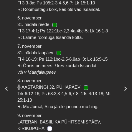
Fl 3:3-8a; Ps 105:2-3,4-5,6-7; Lk 15:1-10
R: Rõõmustagu kõik, kes otsivad Issandat.
6. november
31. nädala reede
Fl 3:17-4:1; Ps 122:1bc-2,3-4a,4bc-5; Lk 16:1-8
R: Lähme rõõmuga Issanda kotta.
7. november
31. nädala laupäev
Fl 4:10-19; Ps 112:1bc-2,5-6,8ab+9; Lk 16:9-15
R: Õnnis on mees, / kes kardab Issandat.
või v Maarjalaupäev
8. november
╬ AASTARINGI 32. PÜHAPÄEV
Trk 6:12-16; Ps 63:2,3-4,5-6,7-8; 1Ts 4:13-18; Mt
25:1-13
R: Mu Jumal, Sinu järele januneb mu hing.
9. november
LATERANI BASIILIKA PÜHITSEMISPÄEV,
KIRIKUPÜHA