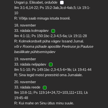
Ungari p. Eliisabet, orduõde
Ilm 3:1-6,14-22; Ps 15:2-3ab,3cd-4ab,5; Lk 19:1-
10
R: Võitja saab minuga istuda troonil.
18. november
33. nädala kolmapäev
Ilm 4:1-11; Ps 150:1bc-2,3-4,5-6a; Lk 19:11-28
R: Kolmekordselt püha vägev Issand Jumal.
või v Rooma pühade apostlite Peetruse ja Pauluse
basiilikate pühitsemispäev
19. november
33. nädala neljapäev
Ilm 5:1-10; Ps 149:1bc-2,3-4,5-6+9b; Lk 19:41-44
R: Sina tegid meist preestrid oma Jumalale.
20. november
33. nädala reede
Ilm 10:8-11; Ps 119:14+24,72+103,111+131; Lk
19:45-48
R: Kui mahe on Sinu ütlus minu suule.