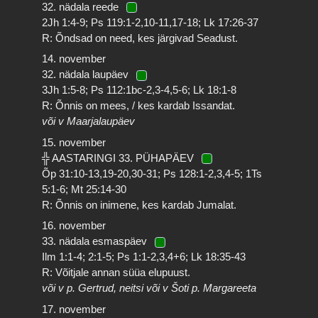
32. nädala reede
2Jh 1:4-9; Ps 119:1-2,10-11,17-18; Lk 17:26-37
R: Õndsad on need, kes järgivad Seadust.
14. november
32. nädala laupäev
3Jh 1:5-8; Ps 112:1bc-2,3-4,5-6; Lk 18:1-8
R: Õnnis on mees, / kes kardab Issandat.
või v Maarjalaupäev
15. november
╬ AASTARINGI 33. PÜHAPÄEV
Õp 31:10-13,19-20,30-31; Ps 128:1-2,3,4-5; 1Ts
5:1-6; Mt 25:14-30
R: Õnnis on inimene, kes kardab Jumalat.
16. november
33. nädala esmaspäev
Ilm 1:1-4; 2:1-5; Ps 1:1-2,3,4+6; Lk 18:35-43
R: Võitjale annan süüa elupuust.
või v p. Gertrud, neitsi või v Šoti p. Margareeta
17. november