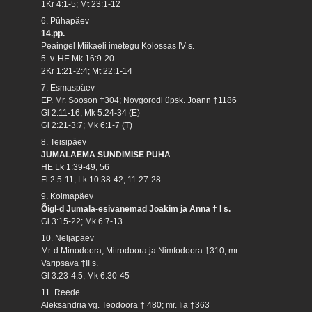
1Kr 4:1-5; Mt 23:1-12
6. Pühapäev
14.pp.
Peaingel Miikaeli imetegu Kolossas IV s.
5. v. HE Mk 16:9-20
2Kr 1:21-2:4; Mt 22:1-14
7. Esmaspäev
EP. Mr. Sooson †304; Novgorodi üpsk. Joann †1186
Gl 2:11-16; Mk 5:24-34 (E)
Gl 2:21-3:7; Mk 6:1-7 (T)
8. Teisipäev
JUMALAEMA SÜNDIMISE PÜHA
HE Lk 1:39-49, 56
Fl 2:5-11; Lk 10:38-42, 11:27-28
9. Kolmapäev
Õigl-d Jumala-esivanemad Joakim ja Anna † I s.
Gl 3:15-22; Mk 6:7-13
10. Neljapäev
Mr-d Minodoora, Mitrodoora ja Nimfodoora †310; mr.
Varipsava †II s.
Gl 3:23-4:5; Mk 6:30-45
11. Reede
Aleksandria vg. Teodoora † 480; mr. Iia †363