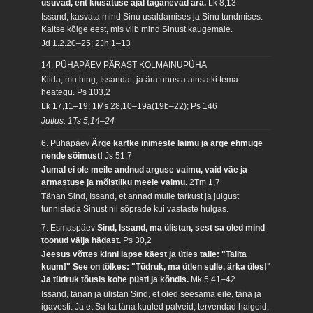
usuvad, ent kiusatuse ajal taganevad ära.
Lk 8,13
Issand, kasvata mind Sinu usaldamises ja Sinu tundmises.
Kaitse kõige eest, mis viib mind Sinust kaugemale.
Jd 1.2.20–25; 2Jh 1–13
14. PÜHAPÄEV PÄRAST KOLMAINUPÜHA
Kiida, mu hing, Issandat, ja ära unusta ainsatki tema
heategu.
Ps 103,2
Lk 17,11–19; 1Ms 28,10–19a(19b–22); Ps 146
Jutlus: 1Ts 5,14–24
6. Pühapäev
Ärge kartke inimeste laimu ja ärge ehmuge
nende sõimust!
Js 51,7
Jumal ei ole meile andnud arguse vaimu, vaid väe ja
armastuse ja mõistliku meele vaimu.
2Tm 1,7
Tänan Sind, Issand, et annad mulle tarkust ja julgust
tunnistada Sinust nii sõprade kui vastaste hulgas.
7. Esmaspäev
Sind, Issand, ma ülistan, sest sa oled mind
toonud välja hädast.
Ps 30,2
Jeesus võttes kinni lapse käest ja ütles talle: "Talita
kuum!" See on tõlkes: "Tüdruk, ma ütlen sulle, ärka üles!"
Ja tüdruk tõusis kohe püsti ja kõndis.
Mk 5,41–42
Issand, tänan ja ülistan Sind, et oled seesama eile, täna ja
igavesti. Ja et Sa ka täna kuuled palveid, tervendad haigeid,