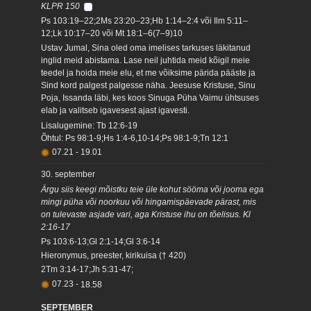
KLPR 150
Ps 103:19–22;2Ms 23:20–23;Hb 1:14–2:4 või Ilm 5:11–
12;Lk 10:17–20 või Mt 18:1–6(7–9)10
Ustav Jumal, Sina oled oma imelises tarkuses läkitanud
inglid meid abistama. Lase neil juhtida meid kõigil meie
teedel ja hoida meie elu, et me võiksime pärida pääste ja
Sind kord palgest palgesse näha. Jeesuse Kristuse, Sinu
Poja, Issanda läbi, kes koos Sinuga Püha Vaimu ühtsuses
elab ja valitseb igavesest ajast igavesti.
Lisalugemine: Tb 12:6-19
Õhtul: Ps 98:1-9;Hs 1:4-6,10-14;Ps 98:1-9;Tn 12:1
07.21
-
19.01
30. september
Ärgu siis keegi mõistku teie üle kohut sööma või jooma ega
mingi püha või noorkuu või hingamispäevade pärast, mis
on tulevaste asjade vari, aga Kristuse ihu on tõelisus. Kl
2:16-17
Ps 103:6-13;Gl 2:1-14;Gl 3:6-14
Hieronymus, preester, kirikuisa († 420)
2Tm 3:14-17;Jh 5:31-47;
07.23
-
18.58
SEPTEMBER