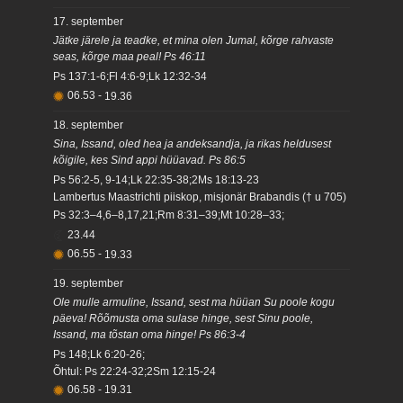
17. september
Jätke järele ja teadke, et mina olen Jumal, kõrge rahvaste
seas, kõrge maa peal! Ps 46:11
Ps 137:1-6;Fl 4:6-9;Lk 12:32-34
06.53
-
19.36
18. september
Sina, Issand, oled hea ja andeksandja, ja rikas heldusest
kõigile, kes Sind appi hüüavad. Ps 86:5
Ps 56:2-5, 9-14;Lk 22:35-38;2Ms 18:13-23
Lambertus Maastrichti piiskop, misjonär Brabandis († u 705)
Ps 32:3–4,6–8,17,21;Rm 8:31–39;Mt 10:28–33;
23.44
06.55
-
19.33
19. september
Ole mulle armuline, Issand, sest ma hüüan Su poole kogu
päeva! Rõõmusta oma sulase hinge, sest Sinu poole,
Issand, ma tõstan oma hinge! Ps 86:3-4
Ps 148;Lk 6:20-26;
Õhtul: Ps 22:24-32;2Sm 12:15-24
06.58
-
19.31