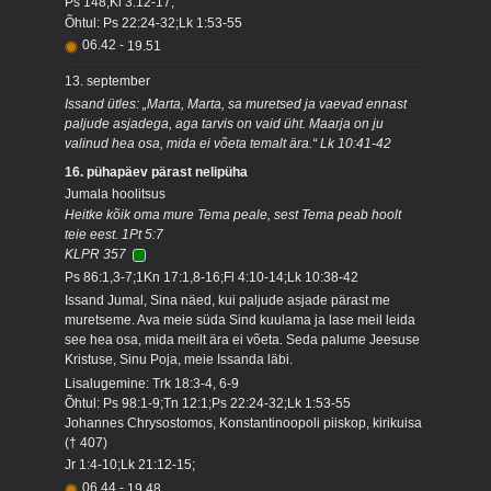
Ps 148;Kl 3:12-17;
Õhtul: Ps 22:24-32;Lk 1:53-55
06.42
-
19.51
13. september
Issand ütles: „Marta, Marta, sa muretsed ja vaevad ennast
paljude asjadega, aga tarvis on vaid üht. Maarja on ju
valinud hea osa, mida ei võeta temalt ära.“ Lk 10:41-42
16. pühapäev pärast nelipüha
Jumala hoolitsus
Heitke kõik oma mure Tema peale, sest Tema peab hoolt
teie eest. 1Pt 5:7
KLPR 357
Ps 86:1,3-7;1Kn 17:1,8-16;Fl 4:10-14;Lk 10:38-42
Issand Jumal, Sina näed, kui paljude asjade pärast me
muretseme. Ava meie süda Sind kuulama ja lase meil leida
see hea osa, mida meilt ära ei võeta. Seda palume Jeesuse
Kristuse, Sinu Poja, meie Issanda läbi.
Lisalugemine: Trk 18:3-4, 6-9
Õhtul: Ps 98:1-9;Tn 12:1;Ps 22:24-32;Lk 1:53-55
Johannes Chrysostomos, Konstantinoopoli piiskop, kirikuisa
(† 407)
Jr 1:4-10;Lk 21:12-15;
06.44
-
19.48