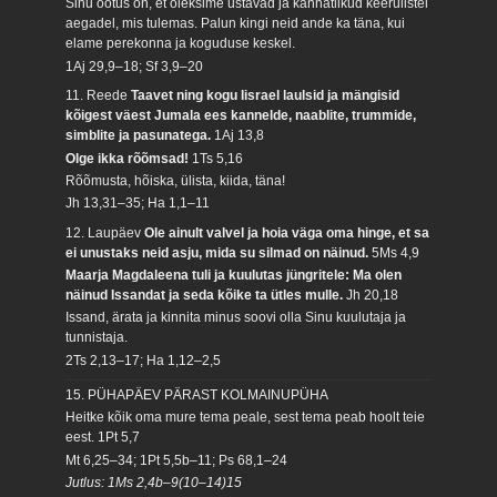
Sinu ootus on, et oleksime ustavad ja kannatlikud keerulistel
aegadel, mis tulemas. Palun kingi neid ande ka täna, kui
elame perekonna ja koguduse keskel.
1Aj 29,9–18; Sf 3,9–20
11. Reede
Taavet ning kogu Iisrael laulsid ja mängisid
kõigest väest Jumala ees kannelde, naablite, trummide,
simblite ja pasunatega.
1Aj 13,8
Olge ikka rõõmsad!
1Ts 5,16
Rõõmusta, hõiska, ülista, kiida, täna!
Jh 13,31–35; Ha 1,1–11
12. Laupäev
Ole ainult valvel ja hoia väga oma hinge, et sa
ei unustaks neid asju, mida su silmad on näinud.
5Ms 4,9
Maarja Magdaleena tuli ja kuulutas jüngritele: Ma olen
näinud Issandat ja seda kõike ta ütles mulle.
Jh 20,18
Issand, ärata ja kinnita minus soovi olla Sinu kuulutaja ja
tunnistaja.
2Ts 2,13–17; Ha 1,12–2,5
15. PÜHAPÄEV PÄRAST KOLMAINUPÜHA
Heitke kõik oma mure tema peale, sest tema peab hoolt teie
eest.
1Pt 5,7
Mt 6,25–34; 1Pt 5,5b–11; Ps 68,1–24
Jutlus: 1Ms 2,4b–9(10–14)15