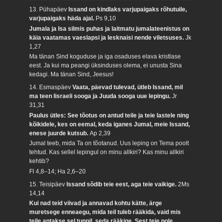
13. Pühapäev
Issand on kindlaks varjupaigaks rõhutuile,
varjupaigaks häda ajal.
Ps 9,10
Jumala ja Isa silmis puhas ja laitmatu jumalateenistus on
käia vaatamas vaeslapsi ja lesknaisi nende viletsuses.
Jk
1,27
Ma tänan Sind koguduse ja iga osaduses elava kristlase
eest. Ja kui ma peangi üksinduses olema, ei unusta Sina
kedagi. Ma tänan Sind, Jeesus!
14. Esmaspäev
Vaata, päevad tulevad, ütleb Issand, mil
ma teen Iisraeli sooga ja Juuda sooga uue lepingu.
Jr
31,31
Paulus ütles: See tõotus on antud teile ja teie lastele ning
kõikidele, kes on eemal, keda iganes Jumal, meie Issand,
enese juurde kutsub.
Ap 2,39
Jumal teeb, mida Ta on tõotanud. Uus leping on Tema poolt
tehtud. Kas sellel lepingul on minu allkiri? Kas minu allkiri
kehtib?
Fl 4,8–14; Ha 2,6–20
15. Teisipäev
Issand sõdib teie eest, aga teie vaikige.
2Ms
14,14
Kui nad teid viivad ja annavad kohtu kätte, ärge
muretsege enneaegu, mida teil tuleb rääkida, vaid mis
teile antakse sel tunnil, seda rääkige. Sest teie pole