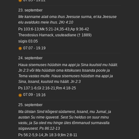
07.05
-
19.22
23. september
Me kanname alati oma ihus Jeesuse surma, et ka Jeesuse
elu avalduks meie ihus. 2Kr 4:10
Ps 103:6-13;Mk 5:21-24,35-43;Ap 9:36-42
Theodosius Harnack, usuteadlane († 1889)
sügis
03.05
07.07
-
19.19
24. september
Haua sisemuses hüüdsin ma appi ja Sina kuulsid mu häält.
Jn 2:3 või Ma hüüdsin oma kitsikuses Issanda poole ja
Tema vastas mulle. Haua sisemuses hüüdsin ma appi ja
Sina, Issand, kuulsid mu häält. Jn 2:3
Ps 137:1-6;Gl 2:16-21;Rm 4:18-25
07.09
-
19.16
25. september
Ma ülistan Sind kõigest südamest, Issand, mu Jumal, ja
austan Su nime igavesti. Sest Su heldus on suur minu
vastu, ja Sa oled mu hinge üles tõmmanud surmavalla
sügavusest. Ps 86:12-13
Ps 56:2-5,9-14;Jh 18:3-9;Ilm 2:8-11