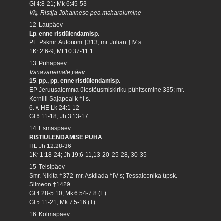
Gl 4:8-21; Mk 6:45-53
Vkj. Ristija Johannese pea maharaiumine
12. Laupäev
Lp. enne ristiülendamisp.
PL. Pskmr. Autonom †313; mr. Julian †IV s.
1Kr 2:6-9; Mt 10:37-11:1
13. Pühapäev
Vanavanemate päev
15. pp., pp. enne ristiülendamisp.
EP. Jeruusalemma ülestõusmiskiriku pühitsemine 335; mr.
Korniili Sajapealik †I s.
6. v. HE Lk 24:1-12
Gl 6:11-18; Jh 3:13-17
14. Esmaspäev
RISTIÜLENDAMISE PÜHA
HE Jh 12:28-36
1Kr 1:18-24; Jh 19:6-11,13-20, 25-28, 30-35
15. Teisipäev
Smr. Nikita †372; mr. Askliada †IV s; Tessaloonika üpsk.
Siimeon †1429
Gl 4:28-5:10; Mk 6:54-7:8 (E)
Gl 5:11-21; Mk 7:5-16 (T)
16. Kolmapäev