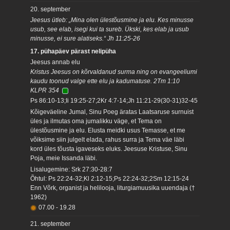
20. september
Jeesus ütleb: „Mina olen ülestõusmine ja elu. Kes minusse
usub, see elab, isegi kui ta sureb. Ükski, kes elab ja usub
minusse, ei sure alatiseks.“ Jh 11:25-26
17. pühapäev pärast nelipüha
Jeesus annab elu
Kristus Jeesus on kõrvaldanud surma ning on evangeeliumi
kaudu toonud valge ette elu ja kadumatuse. 2Tm 1:10
KLPR 354
Ps 86:10-13;Ii 19:25-27;2Kr 4:7-14;Jh 11:21-29(30-31)32-45
Kõigeväeline Jumal, Sinu Poeg äratas Laatsaruse surnuist
üles ja ilmutas oma jumalikku väge, et Tema on
ülestõusmine ja elu. Elusta meidki usus Temasse, et me
võiksime siin julgelt elada, rahus surra ja Tema väe läbi
kord üles tõusta igaveseks eluks. Jeesuse Kristuse, Sinu
Poja, meie Issanda läbi.
Lisalugemine: Srk 27:30-28:7
Õhtul: Ps 22:24-32;Kl 2:12-15;Ps 22:24-32;2Sm 12:15-24
Enn Võrk, organist ja helilooja, liturgiamuusika uuendaja (†
1962)
07.00
-
19.28
21. september