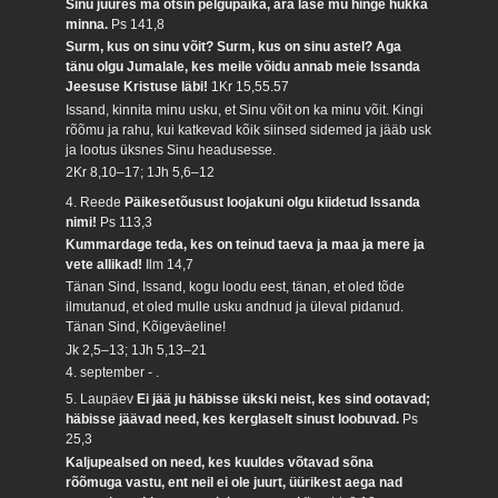
Sinu juures ma otsin pelgupaika, ära lase mu hinge hukka
minna.
Ps 141,8
Surm, kus on sinu võit? Surm, kus on sinu astel? Aga
tänu olgu Jumalale, kes meile võidu annab meie Issanda
Jeesuse Kristuse läbi!
1Kr 15,55.57
Issand, kinnita minu usku, et Sinu võit on ka minu võit. Kingi
rõõmu ja rahu, kui katkevad kõik siinsed sidemed ja jääb usk
ja lootus üksnes Sinu headusesse.
2Kr 8,10–17; 1Jh 5,6–12
4. Reede
Päikesetõusust loojakuni olgu kiidetud Issanda
nimi!
Ps 113,3
Kummardage teda, kes on teinud taeva ja maa ja mere ja
vete allikad!
Ilm 14,7
Tänan Sind, Issand, kogu loodu eest, tänan, et oled tõde
ilmutanud, et oled mulle usku andnud ja üleval pidanud.
Tänan Sind, Kõigeväeline!
Jk 2,5–13; 1Jh 5,13–21
4. september - .
5. Laupäev
Ei jää ju häbisse ükski neist, kes sind ootavad;
häbisse jäävad need, kes kerglaselt sinust loobuvad.
Ps
25,3
Kaljupealsed on need, kes kuuldes võtavad sõna
rõõmuga vastu, ent neil ei ole juurt, üürikest aega nad