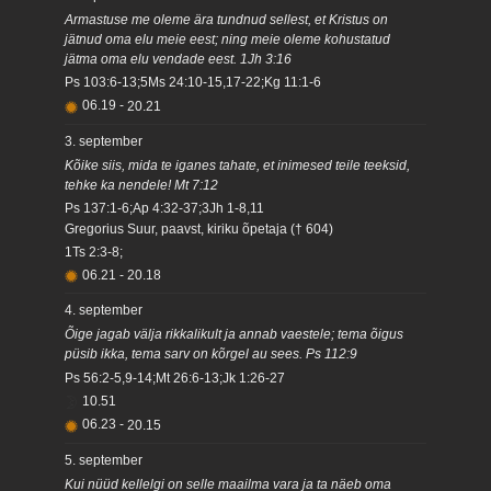
Armastuse me oleme ära tundnud sellest, et Kristus on
jätnud oma elu meie eest; ning meie oleme kohustatud
jätma oma elu vendade eest. 1Jh 3:16
Ps 103:6-13;5Ms 24:10-15,17-22;Kg 11:1-6
06.19
-
20.21
3. september
Kõike siis, mida te iganes tahate, et inimesed teile teeksid,
tehke ka nendele! Mt 7:12
Ps 137:1-6;Ap 4:32-37;3Jh 1-8,11
Gregorius Suur, paavst, kiriku õpetaja († 604)
1Ts 2:3-8;
06.21
-
20.18
4. september
Õige jagab välja rikkalikult ja annab vaestele; tema õigus
püsib ikka, tema sarv on kõrgel au sees. Ps 112:9
Ps 56:2-5,9-14;Mt 26:6-13;Jk 1:26-27
10.51
06.23
-
20.15
5. september
Kui nüüd kellelgi on selle maailma vara ja ta näeb oma