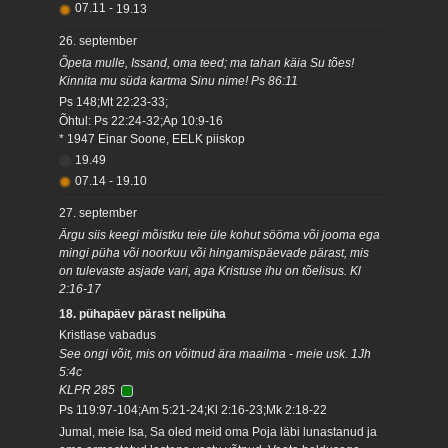
07.11
-
19.13
26. september
Õpeta mulle, Issand, oma teed; ma tahan käia Su tões!
Kinnita mu süda kartma Sinu nime! Ps 86:11
Ps 148;Mt 22:23-33;
Õhtul: Ps 22:24-32;Ap 10:9-16
* 1947 Einar Soone, EELK piiskop
19.49
07.14
-
19.10
27. september
Ärgu siis keegi mõistku teie üle kohut sööma või jooma ega
mingi püha või noorkuu või hingamispäevade pärast, mis
on tulevaste asjade vari, aga Kristuse ihu on tõelisus. Kl
2:16-17
18. pühapäev pärast nelipüha
Kristlase vabadus
See ongi võit, mis on võitnud ära maailma - meie usk. 1Jh
5:4c
KLPR 285
Ps 119:97-104;Am 5:21-24;Kl 2:16-23;Mk 2:18-22
Jumal, meie Isa, Sa oled meid oma Poja läbi lunastanud ja