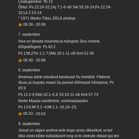
Lisalugemine: Tb 13
Õhtul: Ps 22:24-32;2Aj 7:1-6 või Srk 50:16-24;Ps 22:24-
32;Lk 2:13-14
* 1971 Marko Tiitus, EELK piiskop
06.28
-
20.09
7. september
Hea on tänada Issandat ja mängida Sinu nimele,
Kõigekõrgem. Ps 92:2
Ps 138;2Tm 1:1-7;5Ms 26:1-11 või Kml 51-56
06.30
-
20.06
8. september
Ilmamaa äärte elanikud kardavad Su imetähti. Päikese
tõusu ja loojaku maad Sa paned rõõmsasti hõiskama. Ps
65:9
Ps 12:2-9;5Ms 32:1-4;Jr 33:10-11 või Kml 57-73
Neitsi Maarja sündimine, ussimaarjapäev
Ps 13:6;Mi 5:1–4;Mt 1:1–16,18–23;
06.33
-
20.03
9. september
Jumal on vägev andma teile kogu armu rikkalikult, et teil
ikka oleks kõike küllaldaselt ning et te oleksite rikkad iga teo