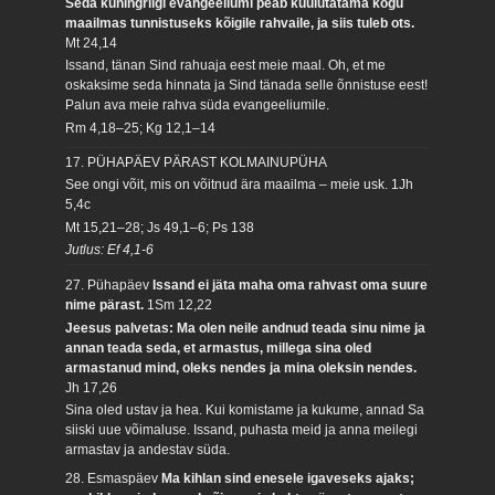
Seda kuningriigi evangeeliumi peab kuulutatama kogu
maailmas tunnistuseks kõigile rahvaile, ja siis tuleb ots.
Mt 24,14
Issand, tänan Sind rahuaja eest meie maal. Oh, et me
oskaksime seda hinnata ja Sind tänada selle õnnistuse eest!
Palun ava meie rahva süda evangeeliumile.
Rm 4,18–25; Kg 12,1–14
17. PÜHAPÄEV PÄRAST KOLMAINUPÜHA
See ongi võit, mis on võitnud ära maailma – meie usk.
1Jh
5,4c
Mt 15,21–28; Js 49,1–6; Ps 138
Jutlus: Ef 4,1-6
27. Pühapäev
Issand ei jäta maha oma rahvast oma suure
nime pärast.
1Sm 12,22
Jeesus palvetas: Ma olen neile andnud teada sinu nime ja
annan teada seda, et armastus, millega sina oled
armastanud mind, oleks nendes ja mina oleksin nendes.
Jh 17,26
Sina oled ustav ja hea. Kui komistame ja kukume, annad Sa
siiski uue võimaluse. Issand, puhasta meid ja anna meilegi
armastav ja andestav süda.
28. Esmaspäev
Ma kihlan sind enesele igaveseks ajaks;