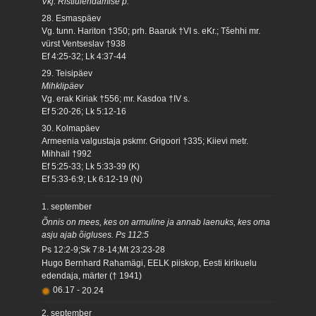
Vkj. Ristiülendamise p.
28. Esmaspäev
Vg. tunn. Hariton †350; prh. Baaruk †VI s. eKr.; Tšehhi mr.
vürst Ventseslav †938
Ef 4:25-32; Lk 4:37-44
29. Teisipäev
Mihklipäev
Vg. erak Kiriak †556; mr. Kasdoa †IV s.
Ef 5:20-26; Lk 5:12-16
30. Kolmapäev
Armeenia valgustaja pskmr. Grigoori †335; Kiievi metr.
Mihhail †992
Ef 5:25-33; Lk 5:33-39 (K)
Ef 5:33-6:9; Lk 6:12-19 (N)
1. september
Õnnis on mees, kes on armuline ja annab laenuks, kes oma
asju ajab õigluses. Ps 112:5
Ps 12:2-9;Sk 7:8-14;Mt 23:23-28
Hugo Bernhard Rahamägi, EELK piiskop, Eesti kirikuelu
edendaja, märter († 1941)
06.17
-
20.24
2. september