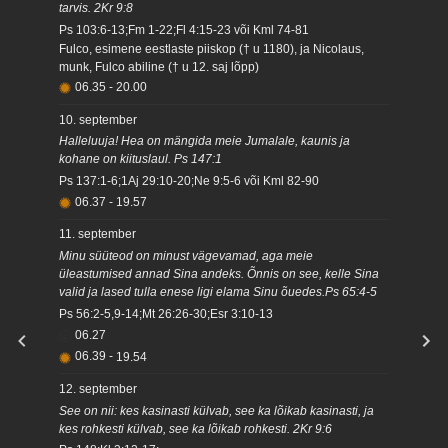
tarvis. 2Kr 9:8
Ps 103:6-13;Fm 1-22;Fl 4:15-23 või Kml 74-81
Fulco, esimene eestlaste piiskop († u 1180), ja Nicolaus,
munk, Fulco abiline († u 12. saj lõpp)
06.35
-
20.00
10. september
Halleluuja! Hea on mängida meie Jumalale, kaunis ja
kohane on kiituslaul. Ps 147:1
Ps 137:1-6;1Aj 29:10-20;Ne 9:5-6 või Kml 82-90
06.37
-
19.57
11. september
Minu süüteod on minust vägevamad, aga meie
üleastumised annad Sina andeks. Õnnis on see, kelle Sina
valid ja lased tulla enese ligi elama Sinu õuedes.Ps 65:4-5
Ps 56:2-5,9-14;Mt 26:26-30;Esr 3:10-13
06.27
06.39
-
19.54
12. september
See on nii: kes kasinasti külvab, see ka lõikab kasinasti, ja
kes rohkesti külvab, see ka lõikab rohkesti. 2Kr 9:6