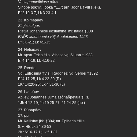
Vastupanuvõitluse päev
Sinope pskmr. Fooka †117; prh. Joona †VIII s. eKr.
Ef 2:19-3:7; Lk 3:23-4:1
23. Kolmapäev
Sügise algus
Ristija Johannese eostamine; mr. Iraida †308
EAÕK autonoomia väljakuulutamine 1923
Ef 3:8-21; Lk 4:1-15
24. Neljapäev
Mr. apsn. Tekla †I s.; Athose vg. Siluan †1938
Ef 4:14-19; Lk 4:16-22
25. Reede
Vg. Eufrosiina †V s.; Radoneži vg. Sergei †1392
Ef 4:17-25; Lk 4:22-30 (R)
1Kr 14:20-25; Lk 4:31-36 (L)
26. Laupäev
Ap. ev. Johannes Jumalasõnaõpetaja †II s.
1Jh 4:12-19; Jh 19:25-27, 21:24-25 (ap.)
27. Pühapäev
17. pp.
Mr. Kallistrat jkk. †304; mr. Epiharia †III s.
8. v. HE Lk 24:36-53
2Kr 6:16-17:1; Lk 5:1-11