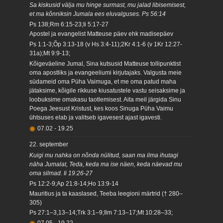
Sa kiskusid välja mu hinge surmast, mu jalad libisemisest,
et ma kõnniksin Jumala ees eluvalguses. Ps 56:14
Ps 138;Rm 6:15-23;Ii 5:17-27
Apostel ja evangelist Matteuse päev ehk madisepäev
Ps 1:1-3;Õp 3:13-18 (v Hs 3:4-11);2Kr 4:1-6 (v 1Kr 12:27-
31a);Mt 9:9-13;
Kõigeväeline Jumal, Sina kutsusid Matteuse tollipunktist
oma apostliks ja evangeeliumi kirjutajaks. Valgusta meie
südameid oma Püha Vaimuga, et me oma patud maha
jätaksime, kõigile rikkuse kiusatustele vastu seisaksime ja
loobuksime omakasu taotlemisest. Aita meil järgida Sinu
Poega Jeesust Kristust, kes koos Sinuga Püha Vaimu
ühtsuses elab ja valitseb igavesest ajast igavesti.
07.02
-
19.25
22. september
Kuigi mu nahka on nõnda nülitud, saan ma ilma ihutagi
näha Jumalat, Teda, keda ma ise näen, keda näevad mu
oma silmad. Ii 19:26-27
Ps 12:2-9;Ap 21:8-14;Ho 13:9-14
Mauritius ja ta kaaslased, Teeba leegioni märtrid († 280–
305)
Ps 27:1–3,13–14;Trk 3:1–9;Ilm 7:13–17;Mt 10:28–33;