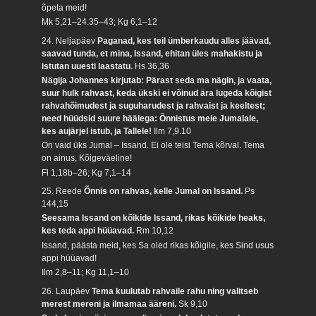
õpeta meid!
Mk 5,21–24.35–43; Kg 6,1–12
24. Neljapäev
Paganad, kes teil ümberkaudu alles jäävad,
saavad tunda, et mina, Issand, ehitan üles mahakistu ja
istutan uuesti laastatu.
Hs 36,36
Nägija Johannes kirjutab: Pärast seda ma nägin, ja vaata,
suur hulk rahvast, keda ükski ei võinud ära lugeda kõigist
rahvahõimudest ja suguharudest ja rahvaist ja keeltest;
need hüüdsid suure häälega: Õnnistus meie Jumalale,
kes aujärjel istub, ja Tallele!
Ilm 7,9.10
On vaid üks Jumal – Issand. Ei ole teisi Tema kõrval. Tema
on ainus, Kõigeväeline!
Fl 1,18b–26; Kg 7,1–14
25. Reede
Õnnis on rahvas, kelle Jumal on Issand.
Ps
144,15
Seesama Issand on kõikide Issand, rikas kõikide heaks,
kes teda appi hüüavad.
Rm 10,12
Issand, päästa meid, kes Sa oled rikas kõigile, kes Sind usus
appi hüüavad!
Ilm 2,8–11; Kg 11,1–10
26. Laupäev
Tema kuulutab rahvaile rahu ning valitseb
merest mereni ja ilmamaa ääreni.
Sk 9,10