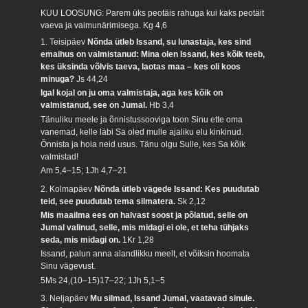
KUU LOOSUNG: Parem üks peotäis rahuga kui kaks peotäit
vaeva ja vaimunärimisega.
Kg 4,6
1. Teisipäev
Nõnda ütleb Issand, su lunastaja, kes sind
emaihus on valmistanud: Mina olen Issand, kes kõik teeb,
kes üksinda võlvis taeva, laotas maa – kes oli koos
minuga?
Js 44,24
Igal kojal on ju oma valmistaja, aga kes kõik on
valmistanud, see on Jumal.
Hb 3,4
Tänuliku meele ja õnnistussooviga toon Sinu ette oma
vanemad, kelle läbi Sa oled mulle ajaliku elu kinkinud.
Õnnista ja hoia neid usus. Tänu olgu Sulle, kes Sa kõik
valmistad!
Am 5,4–15; 1Jh 4,7–21
2. Kolmapäev
Nõnda ütleb vägede Issand: Kes puudutab
teid, see puudutab tema silmatera.
Sk 2,12
Mis maailma ees on halvast soost ja põlatud, selle on
Jumal valinud, selle, mis midagi ei ole, et teha tühjaks
seda, mis midagi on.
1Kr 1,28
Issand, palun anna alandlikku meelt, et võiksin hoomata
Sinu vägevust.
5Ms 24,(10–15)17–22; 1Jh 5,1–5
3. Neljapäev
Mu silmad, Issand Jumal, vaatavad sinule.