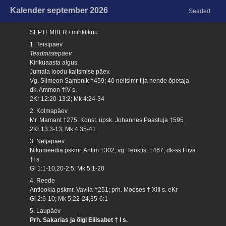
Kalender september 2026
Seaded
SEPTEMBER / mihklikuu
1. Teisipäev
Teadmistepäev
Kirikuaasta algus.
Jumala loodu kaitsmise päev.
Vg. Siimeon Sambnik †459; 40 neitsimr-t ja nende õpetaja
dk. Ammon †IV s.
2Kr 12:20-13:2; Mk 4:24-34
2. Kolmapäev
Mr. Mamant †275; Konst. üpsk. Johannes Paastuja †595
2Kr 13:3-13; Mk 4:35-41
3. Neljapäev
Nikomeedia pskmr. Antim †302; vg. Teoktist †467; dk-ss Fiiva
†I s.
Gl 1:1-10,20-2:5; Mk 5:1-20
4. Reede
Antiookia pskmr. Vavila †251; prh. Mooses † XIII s. eKr
Gl 2:6-10; Mk 5:22-24,35-6:1
5. Laupäev
Prh. Sakarias ja õigl Eliisabet † I s.