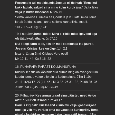
Peetrusele tuli meelde, mis Jeesus oli öelnud: "Enne kui
kukk laulab, salgad sina minu kolm korda ära." Ja ta läks
välja ja nuttis kibedasti.
Mt 26,75
Seista vaikuses Jumala ees, oodata ja kuulata, mida Tema
tahab öelda. Issand, anna selleks kannatlikku meelt.
1Kr 7,17–24; Kg 3,1–15
19. Laupäev
Jumal ütleb: Mina ei riidle mitte igavesti ega
ole jäädavalt vihane.
Js 57,16
Kui keegi pattu teeb, siis on meil eestkostja Isa juures,
Jeesus Kristus, kes on õige.
1Jh 2,1
Issand, tänan Sind Kristuse Vere eest!
Mk 12,41–44; Kg 3,16–22
16. PÜHAPÄEV PÄRAST KOLMAINUPÜHA
Kristus Jeesus on kõrvaldanud surma ning on evangeeliumi
kaudu toonud valge ette elu ja kadumatuse.
2Tm 1,10b
Jh 11,1(2)3.17–27(41–45); Nl 3,22–26.31–32; Ps 68,25–36
Jutlus: Hb 10,35–36(37–38)39
20. Pühapäev
Kes armastavad sinu päästet, need öelgu
alati: "Suur on Issand!"
Ps 40,17
Paulus kirjutab: Küll Issand kisub mu välja igast kurjast
teost ja viib mu varjule oma taevasesse kuningriiki. Tema
päralt olgu kirkus igavesest ajast igavesti! Aamen.
2Tm