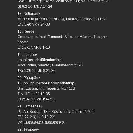
Smr. Eufiimia †304; mr. Melitiina † 138; mr. Ludmilla †920
Gl 6:2-10; Mk 7:14-24
17. Neljapäev
Mr-d Sofia ja tema tütred Usk, Lootus ja Armastus †137
Ef 1:1-9; Mk 7:24-30
18. Reede
Gortüna psk. imet. Eumeeni †VII s.; mr. Ariadne †II s.; mr.
Kastor
Ef 1:7-17; Mk 8:1-10
19. Laupäev
Lp. pärast ristiülendamisp.
Mr-d Trofim, Savvati ja Dorimedont †276
1Kr 1:26-29; Jh 8:21-30
20. Pühapäev
16. pp., pp. pärast ristiülendamisp.
Smr. Eustaati, mr. Teopista jkk. †118
7. v. HE Lk 24:12-35
Gl 2:16-20; Mk 8:34-9:1
21. Esmaspäev
PL. Ap. Kodrat †130; Rostovi psk. Dimitri †1709
Ef 1:22-2:3; Lk 3:19-22
Vkj. Jumalaema sündimise p.
22. Teisipäev