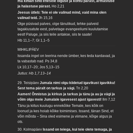
ma kihlan sind enesele õiguse ja kohtu pärast, armastuse
ja halastuse pärast.
Ho 2,21
Jeesus ütleb: Teie ei ole valinud mind, vaid mina olen
valinud teid.
Jh 15,16
Olge püsivad palves, olge tänulikud, tehke palveid
tagakiusatute eest, palvetage evangeeliumi kuulutamise
eest! Paluge, ja siis teile antakse, siis te saate!
Hb 11,1–7; Gl 1,1–5
MIHKLIPÄEV
Issanda ingel on leerina nende ümber, kes teda kardavad, ja
ta vabastab nad.
Ps 34,8
Lk 10,17–20; Jos 5,13–15
Jutlus: Hb 1,7.13–14
29. Teisipäev
Jumala nimi olgu kiidetud igavikust igavikku!
Sest tema päralt on tarkus ja vägi.
Tn 2,20
Aamen! Õnnistus ja kirkus ja tarkus ja tänu ja au ja vägi ja
võim olgu meie Jumalale igavesest ajast igavesti!
Ilm 7,12
Tänu ja kiitus kuulugu ennekõike Temale, kes kõik on
loonud ja kes hoiab kõike toimimises. Issand, tänan Sind, et
võin mõista – Sina oled esimene ja viimane, kõige algus ja
ots.
30. Kolmapäev
Issand on teiega, kui teie olete temaga, ja