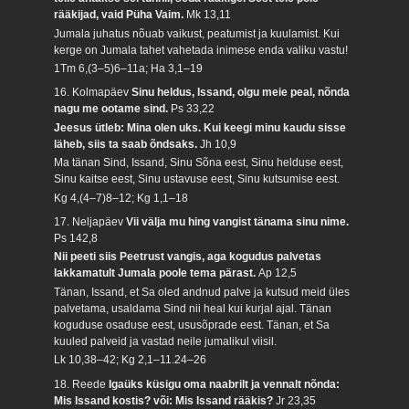
rääkijad, vaid Püha Vaim.
Mk 13,11
Jumala juhatus nõuab vaikust, peatumist ja kuulamist. Kui
kerge on Jumala tahet vahetada inimese enda valiku vastu!
1Tm 6,(3–5)6–11a; Ha 3,1–19
16. Kolmapäev
Sinu heldus, Issand, olgu meie peal, nõnda
nagu me ootame sind.
Ps 33,22
Jeesus ütleb: Mina olen uks. Kui keegi minu kaudu sisse
läheb, siis ta saab õndsaks.
Jh 10,9
Ma tänan Sind, Issand, Sinu Sõna eest, Sinu helduse eest,
Sinu kaitse eest, Sinu ustavuse eest, Sinu kutsumise eest.
Kg 4,(4–7)8–12; Kg 1,1–18
17. Neljapäev
Vii välja mu hing vangist tänama sinu nime.
Ps 142,8
Nii peeti siis Peetrust vangis, aga kogudus palvetas
lakkamatult Jumala poole tema pärast.
Ap 12,5
Tänan, Issand, et Sa oled andnud palve ja kutsud meid üles
palvetama, usaldama Sind nii heal kui kurjal ajal. Tänan
koguduse osaduse eest, ususõprade eest. Tänan, et Sa
kuuled palveid ja vastad neile jumalikul viisil.
Lk 10,38–42; Kg 2,1–11.24–26
18. Reede
Igaüks küsigu oma naabrilt ja vennalt nõnda:
Mis Issand kostis? või: Mis Issand rääkis?
Jr 23,35