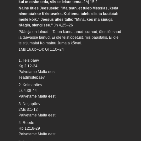
kui te otsite teda, siis te leiate tema.
2Aj 15,2
Naine ütles Jeesusele: "Ma tean, et tuleb Messias, keda
nimetatakse Kristuseks. Kui tema tuleb, siis ta kuulutab
meile kõik." Jeesus ütles talle: "Mina, kes ma sinuga
räägin, olengi see."
Jh 4,25–26
Päästja on tulnud – Ta on kannatanud, surnud, üles tõusnud
ja taevasse läinud. Ei ole teist õpetust, mis päästaks. Ei ole
teist jumalat Kolmainu Jumala kõrval.
1Ms 16,6b–14; Gl 1,10–24
1. Teisipäev
Kg 2:12-24
Palvetame Malta eest
Teadmistepäev
2. Kolmapäev
Lk 4:38-44
Palvetame Malta eest
3. Neljapäev
2Ms 3:1-12
Palvetame Malta eest
4. Reede
Hb 12:18-29
Palvetame Malta eest