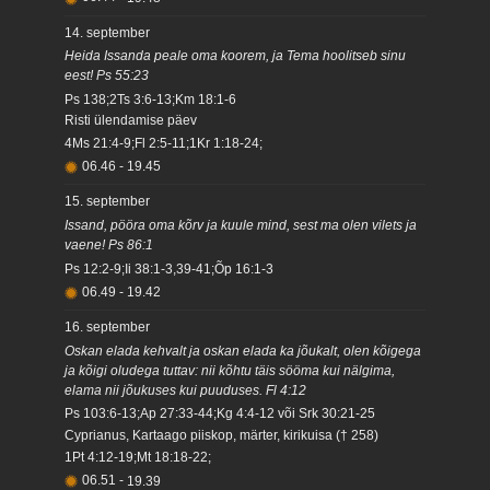
14. september
Heida Issanda peale oma koorem, ja Tema hoolitseb sinu
eest! Ps 55:23
Ps 138;2Ts 3:6-13;Km 18:1-6
Risti ülendamise päev
4Ms 21:4-9;Fl 2:5-11;1Kr 1:18-24;
06.46
-
19.45
15. september
Issand, pööra oma kõrv ja kuule mind, sest ma olen vilets ja
vaene! Ps 86:1
Ps 12:2-9;Ii 38:1-3,39-41;Õp 16:1-3
06.49
-
19.42
16. september
Oskan elada kehvalt ja oskan elada ka jõukalt, olen kõigega
ja kõigi oludega tuttav: nii kõhtu täis sööma kui nälgima,
elama nii jõukuses kui puuduses. Fl 4:12
Ps 103:6-13;Ap 27:33-44;Kg 4:4-12 või Srk 30:21-25
Cyprianus, Kartaago piiskop, märter, kirikuisa († 258)
1Pt 4:12-19;Mt 18:18-22;
06.51
-
19.39