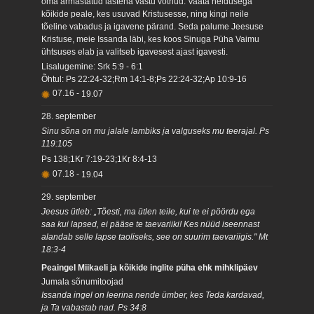
oma armastatud lastena vastu võtnud. Vaata heldusega
kõikide peale, kes usuvad Kristusesse, ning kingi neile
tõeline vabadus ja igavene pärand. Seda palume Jeesuse
Kristuse, meie Issanda läbi, kes koos Sinuga Püha Vaimu
ühtsuses elab ja valitseb igavesest ajast igavesti.
Lisalugemine: Srk 5:9 - 6:1
Õhtul: Ps 22:24-32;Rm 14:1-8;Ps 22:24-32;Ap 10:9-16
07.16
-
19.07
28. september
Sinu sõna on mu jalale lambiks ja valguseks mu teerajal. Ps
119:105
Ps 138;1Kr 7:19-23;1Kr 8:4-13
07.18
-
19.04
29. september
Jeesus ütleb: „Tõesti, ma ütlen teile, kui te ei pöördu ega
saa kui lapsed, ei pääse te taevariiki! Kes nüüd iseennast
alandab selle lapse taoliseks, see on suurim taevariigis." Mt
18:3-4
Peaingel Miikaeli ja kõikide inglite püha ehk mihklipäev
Jumala sõnumitoojad
Issanda ingel on leerina nende ümber, kes Teda kardavad,
ja Ta vabastab nad. Ps 34:8