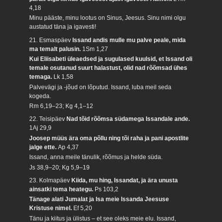
4,18
Minu pääste, minu lootus on Sinus, Jeesus. Sinu nimi olgu
austatud täna ja igavesti!
21. Esmaspäev
Issand andis mulle mu palve peale, mida
ma temalt palusin.
1Sm 1,27
Kui Eliisabeti üleaedsed ja sugulased kuulsid, et Issand oli
temale osutanud suurt halastust, olid nad rõõmsad ühes
temaga.
Lk 1,58
Palvevägi ja -jõud on lõputud. Issand, luba meil seda
kogeda.
Rm 6,19–23; Kg 4,1–12
22. Teisipäev
Nad tõid rõõmsa südamega Issandale ande.
1Aj 29,9
Joosep müüs ära oma põllu ning tõi raha ja pani apostlite
jalge ette.
Ap 4,37
Issand, anna meile tänulik, rõõmus ja helde süda.
Js 38,9–20; Kg 5,9–19
23. Kolmapäev
Kiida, mu hing, Issandat, ja ära unusta
ainsatki tema heategu.
Ps 103,2
Tänage alati Jumalat ja Isa meie Issanda Jeesuse
Kristuse nimel.
Ef 5,20
Tänu ja kiitus ja ülistus – et see oleks meie elu. Issand,