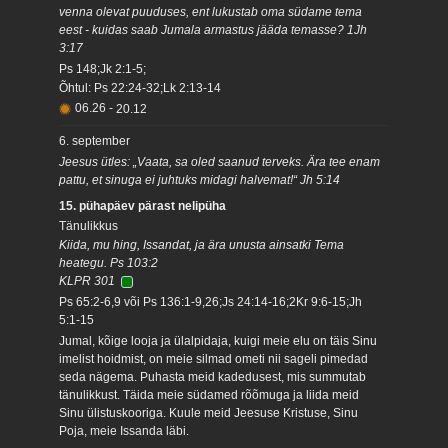
venna olevat puuduses, ent lukustab oma südame tema
eest - kuidas saab Jumala armastus jääda temasse? 1Jh
3:17
Ps 148;Jk 2:1-5;
Õhtul: Ps 22:24-32;Lk 2:13-14
06.26
-
20.12
6. september
Jeesus ütles: „Vaata, sa oled saanud terveks. Ära tee enam
pattu, et sinuga ei juhtuks midagi halvemat!“ Jh 5:14
15. pühapäev pärast nelipüha
Tänulikkus
Kiida, mu hing, Issandat, ja ära unusta ainsatki Tema
heategu. Ps 103:2
KLPR 301
Ps 65:2-6,9 või Ps 136:1-9,26;Js 24:14-16;2Kr 9:6-15;Jh
5:1-15
Jumal, kõige looja ja ülalpidaja, kuigi meie elu on täis Sinu
imelist hoidmist, on meie silmad ometi nii sageli pimedad
seda nägema. Puhasta meid kadedusest, mis summutab
tänulikkust. Täida meie südamed rõõmuga ja liida meid
Sinu ülistuskooriga. Kuule meid Jeesuse Kristuse, Sinu
Poja, meie Issanda läbi.