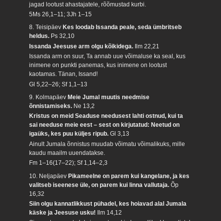
jagad lootust ahastajatele, rõõmustad kurbi.
5Ms 26,1–11; 3Jh 1–15
8. Teisipäev
Kes loodab Issanda peale, seda ümbritseb
heldus.
Ps 32,10
Issanda Jeesuse arm olgu kõikidega.
Ilm 22,21
Issanda arm on suur, Ta annab uue võimaluse ka seal, kus
inimene on punkti panemas, kus inimene on lootust
kaotamas. Tänan, Issand!
Gl 5,22–26; Sf 1,1–13
9. Kolmapäev
Meie Jumal muutis needmise
õnnistamiseks.
Ne 13,2
Kristus on meid Seaduse needusest lahti ostnud, kui ta
sai needuse meie eest – sest on kirjutatud: Neetud on
igaüks, kes puu küljes ripub.
Gl 3,13
Ainult Jumala õnnistus muudab võimatu võimalikuks, mille
kaudu maailm uuendatakse.
Fm 1–16(17–22); Sf 1,14–2,3
10. Neljapäev
Pikameelne on parem kui kangelane, ja kes
valitseb iseenese üle, on parem kui linna vallutaja.
Õp
16,32
Siin olgu kannatlikkust pühadel, kes hoiavad alal Jumala
käske ja Jeesuse usku!
Ilm 14,12