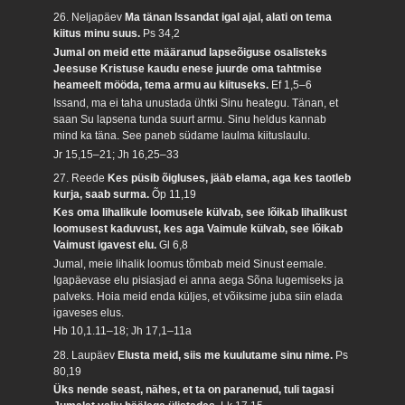
26. Neljapäev
Ma tänan Issandat igal ajal, alati on tema
kiitus minu suus.
Ps 34,2
Jumal on meid ette määranud lapseõiguse osalisteks
Jeesuse Kristuse kaudu enese juurde oma tahtmise
heameelt mööda, tema armu au kiituseks.
Ef 1,5–6
Issand, ma ei taha unustada ühtki Sinu heategu. Tänan, et
saan Su lapsena tunda suurt armu. Sinu heldus kannab
mind ka täna. See paneb südame laulma kiituslaulu.
Jr 15,15–21; Jh 16,25–33
27. Reede
Kes püsib õigluses, jääb elama, aga kes taotleb
kurja, saab surma.
Õp 11,19
Kes oma lihalikule loomusele külvab, see lõikab lihalikust
loomusest kaduvust, kes aga Vaimule külvab, see lõikab
Vaimust igavest elu.
Gl 6,8
Jumal, meie lihalik loomus tõmbab meid Sinust eemale.
Igapäevase elu pisiasjad ei anna aega Sõna lugemiseks ja
palveks. Hoia meid enda küljes, et võiksime juba siin elada
igaveses elus.
Hb 10,1.11–18; Jh 17,1–11a
28. Laupäev
Elusta meid, siis me kuulutame sinu nime.
Ps
80,19
Üks nende seast, nähes, et ta on paranenud, tuli tagasi