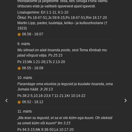
mõistaksime ja järgiksime Teda, kes Sinuga Püha Vaimu
ühtsuses elab ja valitseb igavesest ajast igavesti.
Lisalugemine: Erl 1:1-11; 6:1-10
Õhtul: Ps 18:47-51;Js 59:9-15;Ps 18:47-51;Rm 16:17-20
Martin Lipp, pastor, luuletaja, kiriku– ja kultuuriloolane (†
1923)
06.58
-
18.07
9. märts
Mu silmad on alati Issanda poole, sest Tema tõmbab mu
jalad võrgust välja. Ps 25:15
Ps 15;Mk 1:21-28;1Ts 2:13-20
06.55
-
18.09
10. märts
Parandage oma eluviise ja tegusid ja kuulake Issanda, oma
Jumala häält. Jr 26:13
Ps 38:2-5,10,16-23;Ii 7:11-21;1Kr 10:14-22
06.52
-
18.12
11. märts
„Ma tean su tegusid, et sa ei ole külm ega kuum. Oh oleksid
sa ometi külm või kuum!“ Ilm 3:15
Ps 94:3-15;Mk 9:38-50;Lk 10:17-20