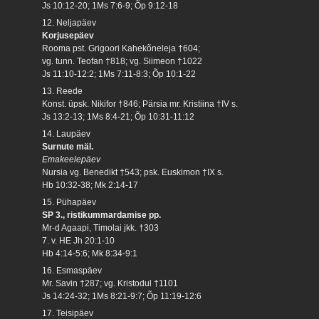
Js 10:12-20; 1Ms 7:6-9; Õp 9:12-18
12. Neljapäev
Korjusepäev
Rooma pst. Grigoori Kahekõneleja †604;
vg. tunn. Teofan †818; vg. Siimeon †1022
Js 11:10-12:2; 1Ms 7:11-8:3; Õp 10:1-22
13. Reede
Konst. üpsk. Nikifor †846; Pärsia mr. Kristiina †IV s.
Js 13:2-13; 1Ms 8:4-21; Õp 10:31-11:12
14. Laupäev
Surnute mäl.
Emakeelepäev
Nursia vg. Benedikt †543; psk. Euskimon †IX s.
Hb 10:32-38; Mk 2:14-17
15. Pühapäev
SP 3., ristikummardamise pp.
Mr-d Agaapi, Timolai jkk. †303
7. v. HE Jh 20:1-10
Hb 4:14-5:6; Mk 8:34-9:1
16. Esmaspäev
Mr. Savin †287; vg. Kristodul †1101
Js 14:24-32; 1Ms 8:21-9:7; Õp 11:19-12:6
17. Teisipäev