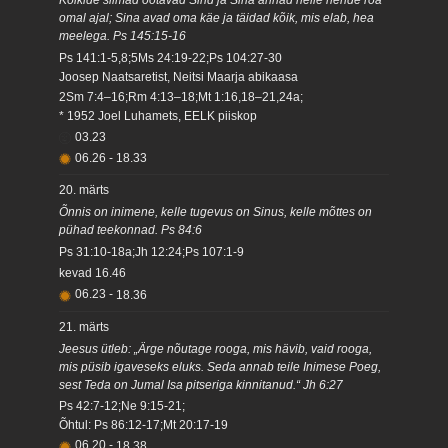
omal ajal; Sina avad oma käe ja täidad kõik, mis elab, hea
meelega. Ps 145:15-16
Ps 141:1-5,8;5Ms 24:19-22;Ps 104:27-30
Joosep Naatsaretist, Neitsi Maarja abikaasa
2Sm 7:4–16;Rm 4:13–18;Mt 1:16,18–21,24a;
* 1952 Joel Luhamets, EELK piiskop
03.23
06.26
-
18.33
20. märts
Õnnis on inimene, kelle tugevus on Sinus, kelle mõttes on
pühad teekonnad. Ps 84:6
Ps 31:10-18a;Jh 12:24;Ps 107:1-9
kevad
16.46
06.23
-
18.36
21. märts
Jeesus ütleb: „Ärge nõutage rooga, mis hävib, vaid rooga,
mis püsib igaveseks eluks. Seda annab teile Inimese Poeg,
sest Teda on Jumal Isa pitseriga kinnitanud.“ Jh 6:27
Ps 42:7-12;Ne 9:15-21;
Õhtul: Ps 86:12-17;Mt 20:17-19
06.20
-
18.38