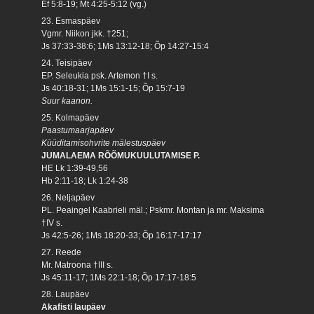
Ef 5:8-19; Mt 4:25-5:12 (vg.)
23. Esmaspäev
Vgmr. Niikon jkk. †251;
Js 37:33-38:6; 1Ms 13:12-18; Õp 14:27-15:4
24. Teisipäev
EP. Seleukia psk. Artemon †I s.
Js 40:18-31; 1Ms 15:1-15; Õp 15:7-19
Suur kaanon.
25. Kolmapäev
Paastumaarjapäev
Küüditamisohvrite mälestuspäev
JUMALAEMA RÕÕMUKUULUTAMISE P.
HE Lk 1:39-49,56
Hb 2:11-18; Lk 1:24-38
26. Neljapäev
PL. Peaingel Kaabrieli mäl.; Pskmr. Montan ja mr. Maksima
†IV s.
Js 42:5-26; 1Ms 18:20-33; Õp 16:17-17:17
27. Reede
Mr. Matroona †III s.
Js 45:11-17; 1Ms 22:1-18; Õp 17:17-18:5
28. Laupäev
Akafisti laupäev