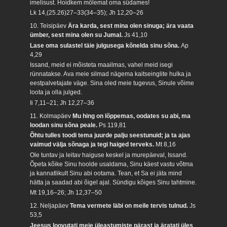
imelisust. Hoidkem mõlemat oma südames!
Lk 14,(25.26)27–33(34–35); Jh 12,20–26
10. Teisipäev
Ära karda, sest mina olen sinuga; ära vaata
ümber, sest mina olen su Jumal.
Js 41,10
Lase oma sulastel täie julgusega kõnelda sinu sõna.
Ap
4,29
Issand, meid ei mõisteta maailmas, vahel meid isegi
rünnatakse. Ava meie silmad nägema kaitseinglite hulka ja
eestpalvetajate väge. Sina oled meie tugevus, Sinule võime
loota ja olla julged.
Ii 7,11–21; Jh 12,27–36
11. Kolmapäev
Mu hing on lõppemas, oodates su abi, ma
loodan sinu sõna peale.
Ps 119,81
Õhtu tulles toodi tema juurde palju seestunuid; ja ta ajas
vaimud välja sõnaga ja tegi haiged terveks.
Mt 8,16
Ole tuntav ja leitav haiguse keskel ja murepäeval, Issand.
Õpeta kõike Sinu hoolde usaldama, Sinu käest vastu võtma
ja kannatlikult Sinu abi ootama. Tean, et Sa ei jäta mind
hätta ja saadad abi õigel ajal. Sündigu kõiges Sinu tahtmine.
Mt 19,16–26; Jh 12,37–50
12. Neljapäev
Tema vermete läbi on meile tervis tulnud.
Js
53,5
Jeesus loovutati meie üleastumiste pärast ja äratati üles