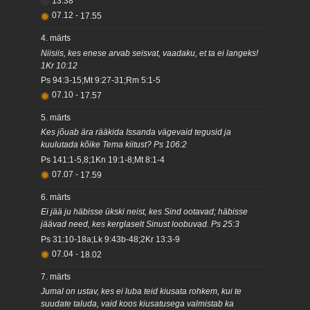
13.38
07.12
-
17.55
4. märts
Niisiis, kes enese arvab seisvat, vaadaku, et ta ei langeks!
1Kr 10:12
Ps 94:3-15;Mt 9:27-31;Rm 5:1-5
07.10
-
17.57
5. märts
Kes jõuab ära rääkida Issanda vägevaid tegusid ja
kuulutada kõike Tema kiitust? Ps 106:2
Ps 141:1-5,8;1Kn 19:1-8;Mt 8:1-4
07.07
-
17.59
6. märts
Ei jää ju häbisse ükski neist, kes Sind ootavad; häbisse
jäävad need, kes kerglaselt Sinust loobuvad. Ps 25:3
Ps 31:10-18a;Lk 9:43b-48;2Kr 13:3-9
07.04
-
18.02
7. märts
Jumal on ustav, kes ei luba teid kiusata rohkem, kui te
suudate taluda, vaid koos kiusatusega valmistab ka