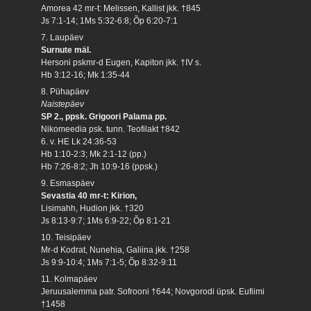
Amorea 42 mr-t: Melissen, Kallist jkk. †845
Js 7:1-14; 1Ms 5:32-6:8; Õp 6:20-7:1
7. Laupäev
Surnute mäl.
Hersoni pskmr-d Eugen, Kapiton jkk. †IV s.
Hb 3:12-16; Mk 1:35-44
8. Pühapäev
Naistepäev
SP 2., ppsk. Grigoori Palama pp.
Nikomeedia psk. tunn. Teofilakt †842
6. v. HE Lk 24:36-53
Hb 1:10-2:3; Mk 2:1-12 (pp.)
Hb 7:26-8:2; Jh 10:9-16 (ppsk.)
9. Esmaspäev
Sevastia 40 mr-t: Kirion,
Lisimahh, Hudion jkk. †320
Js 8:13-9:7; 1Ms 6:9-22; Õp 8:1-21
10. Teisipäev
Mr-d Kodrat, Nunehia, Galiina jkk. †258
Js 9:9-10:4; 1Ms 7:1-5; Õp 8:32-9:11
11. Kolmapäev
Jeruusalemma patr. Sofrooni †644; Novgorodi üpsk. Eufiimi
†1458