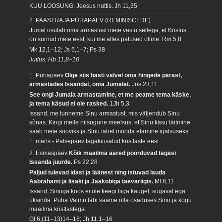
KUU LOOSUNG: Jeesus nuttis.
Jh 11,35
2. PAASTUAJA PÜHAPÄEV (REMINISCERE)
Jumal osutab oma armastust meie vastu sellega, et Kristus
on surnud meie eest, kui me alles patused olime.
Rm 5,8
Mk 12,1–12; Js 5,1–7; Ps 38
Jutlus: Hb 11,8–10
1. Pühapäev
Olge siis hästi valvel oma hingede pärast,
armastades Issandat, oma Jumalat.
Jos 23,11
See ongi Jumala armastamine, et me peame tema käske,
ja tema käsud ei ole rasked.
1Jh 5,3
Issand, me tunneme Sinu armastust, mis väljendub Sinu
sõnas. Kingi meile niisugune meelsus, et Sinu käsu täitmine
saab meie sooviks ja Sinu tahet mööda elamine igatsuseks.
1. märts - Palvepäev tagakiusatud kristlaste eest
2. Esmaspäev
Kõik maailma ääred pöörduvad tagasi
Issanda juurde.
Ps 22,28
Paljud tulevad idast ja läänest ning istuvad lauda
Aabrahami ja Iisaki ja Jaakobiga taevariigis.
Mt 8,11
Issand, Sinuga koos ei ole keegi liiga kaugel, sügaval ega
üksinda. Püha Vaimu läbi saame olla osaduses Sinu ja kogu
maailma kristlastega.
Gl 6,(11–13)14–18; Jh 11,1–16