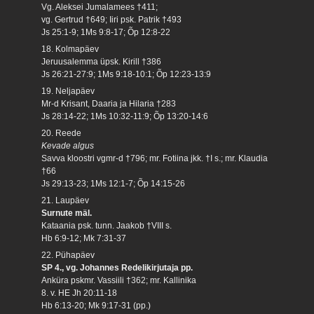
Vg. Aleksei Jumalamees †411;
vg. Gertrud †649; Iiri psk. Patrik †493
Js 25:1-9; 1Ms 9:8-17; Õp 12:8-22
18. Kolmapäev
Jeruusalemma üpsk. Kirill †386
Js 26:21-27:9; 1Ms 9:18-10:1; Õp 12:23-13:9
19. Neljapäev
Mr-d Krisant, Daaria ja Hilaria †283
Js 28:14-22; 1Ms 10:32-11:9; Õp 13:20-14:6
20. Reede
Kevade algus
Savva kloostri vgmr-d †796; mr. Fotiina jkk. †I s.; mr. Klaudia
†66
Js 29:13-23; 1Ms 12:1-7; Õp 14:15-26
21. Laupäev
Surnute mäl.
Kataania psk. tunn. Jaakob †VIII s.
Hb 6:9-12; Mk 7:31-37
22. Pühapäev
SP 4., vg. Johannes Redelikirjutaja pp.
Anküra pskmr. Vassiili †362; mr. Kallinika
8. v. HE Jh 20:11-18
Hb 6:13-20; Mk 9:17-31 (pp.)