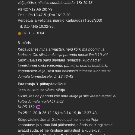
väljapääsu, nii et te suudate taluda. 1Kr 10:13
Ps 42:7-12;Ap 28:7-9;
Õhtul: Ps 18:47-51;Rm 16:17-20
Perpetua ja Felicitas, märtrid Kartaagos († 202/203)
Trk 3:1-7;Hb 10:32-36;
07.01
-
18.04
8. märts
Keda iganes mina armastan, neid kõiki ma noomin ja
karistan. Ole siis innukas ja paranda meelt! Ilm 3:19 või
Siiski uskus ka palju ülemaid Temasse, kuid nad ei
tunnistanud seda variseride pärast, et neid ei heidetaks
kogudusest välja, sest nad eelistasid inimeste tunnustust
Jumala tunnustusele. Jh 12:42-43
Paastuaja 3. pühapäev Oculi
Jeesus - kurjuse võimu võitja
Ükski, kes on pannud käe adra külge ja siis vaatab tagasi, ei
kõlba Jumala riigile! Lk 9:62
KLPR 162
Ps 25:11-20;Jr 26:12-16;Ilm 3:14-19;Jh 12:37-43
Kõigeväeline Jumal, Sa kuulutad meile oma Poja
kannatuse ja surma läbi pääsemist ja õndsust. Kingi meile
avatud süda, et me Kristuse armastust ja kuulekust