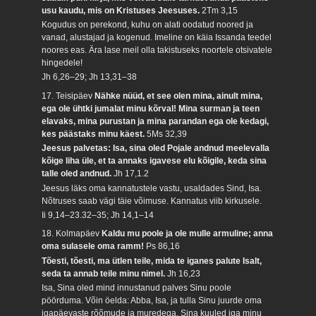
usu kaudu, mis on Kristuses Jeesuses.
2Tm 3,15
Kogudus on perekond, kuhu on alati oodatud noored ja
vanad, alustajad ja kogenud. Imeline on käia Issanda teedel
noores eas. Ära lase meil olla takistuseks noortele otsivatele
hingedele!
Jh 6,26–29; Jh 13,31–38
17. Teisipäev
Nähke nüüd, et see olen mina, ainult mina,
ega ole ühtki jumalat minu kõrval! Mina surman ja teen
elavaks, mina purustan ja mina parandan ega ole kedagi,
kes päästaks minu käest.
5Ms 32,39
Jeesus palvetas: Isa, sina oled Pojale andnud meelevalla
kõige liha üle, et ta annaks igavese elu kõigile, keda sina
talle oled andnud.
Jh 17,1.2
Jeesus läks oma kannatustele vastu, usaldades Sind, Isa.
Nõtruses saab vägi täie võimuse. Kannatus viib kirkusele.
Ii 9,14–23.32–35; Jh 14,1–14
18. Kolmapäev
Kaldu mu poole ja ole mulle armuline; anna
oma sulasele oma ramm!
Ps 86,16
Tõesti, tõesti, ma ütlen teile, mida te iganes palute Isalt,
seda ta annab teile minu nimel.
Jh 16,23
Isa, Sina oled mind innustanud palves Sinu poole
pöörduma. Võin öelda: Abba, Isa, ja tulla Sinu juurde oma
igapäevaste rõõmude ja muredega. Sina kuuled iga minu