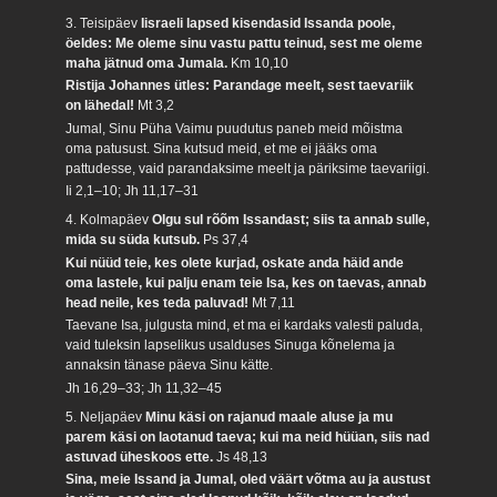
3. Teisipäev
Iisraeli lapsed kisendasid Issanda poole,
öeldes: Me oleme sinu vastu pattu teinud, sest me oleme
maha jätnud oma Jumala.
Km 10,10
Ristija Johannes ütles: Parandage meelt, sest taevariik
on lähedal!
Mt 3,2
Jumal, Sinu Püha Vaimu puudutus paneb meid mõistma
oma patusust. Sina kutsud meid, et me ei jääks oma
pattudesse, vaid parandaksime meelt ja päriksime taevariigi.
Ii 2,1–10; Jh 11,17–31
4. Kolmapäev
Olgu sul rõõm Issandast; siis ta annab sulle,
mida su süda kutsub.
Ps 37,4
Kui nüüd teie, kes olete kurjad, oskate anda häid ande
oma lastele, kui palju enam teie Isa, kes on taevas, annab
head neile, kes teda paluvad!
Mt 7,11
Taevane Isa, julgusta mind, et ma ei kardaks valesti paluda,
vaid tuleksin lapselikus usalduses Sinuga kõnelema ja
annaksin tänase päeva Sinu kätte.
Jh 16,29–33; Jh 11,32–45
5. Neljapäev
Minu käsi on rajanud maale aluse ja mu
parem käsi on laotanud taeva; kui ma neid hüüan, siis nad
astuvad üheskoos ette.
Js 48,13
Sina, meie Issand ja Jumal, oled väärt võtma au ja austust