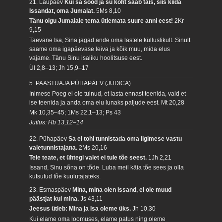
21. Laupäev
Kui sa sööd ja su kõht saab täis, siis kiida
Issandat, oma Jumalat.
5Ms 8,10
Tänu olgu Jumalale tema ütlemata suure anni eest!
2Kr
9,15
Taevane Isa, Sina jagad ande oma lastele külluslikult. Sinult
saame oma igapäevase leiva ja kõik muu, mida elus
vajame. Tänu Sinu isaliku hoolitsuse eest.
Ül 2,8–13; Jh 15,9–17
5. PAASTUAJA PÜHAPÄEV (JUDICA)
Inimese Poeg ei ole tulnud, et lasta ennast teenida, vaid et
ise teenida ja anda oma elu lunaks paljude eest.
Mt 20,28
Mk 10,35–45; 1Ms 22,1–13; Ps 43
Jutlus: Hb 13,12–14
22. Pühapäev
Sa ei tohi tunnistada oma ligimese vastu
valetunnistajana.
2Ms 20,16
Teie teate, et ühtegi valet ei tule tõe seest.
1Jh 2,21
Issand, Sinu sõna on tõde. Luba meil käia tõe sees ja olla
kutsutud tõe kuulutajateks.
23. Esmaspäev
Mina, mina olen Issand, ei ole muud
päästjat kui mina.
Js 43,11
Jeesus ütleb: Mina ja Isa oleme üks.
Jh 10,30
Kui elame oma loomuses, elame patus ning oleme