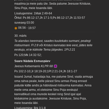
maailma ja meie patu üle. Seda palume Jeesuse Kristuse,
Sinu Poja, meie Issanda läbi.
Lisalugemine: 1Mak 2:49-64
Õhtul: Ps 86:12-17;Jh 17:1-5;Ps 86:12-17;Jh 11:53-57
suveaeg
03.00
06.56
-
19.57
30. märts
Ta alandas iseennast, saades kuulekaks surmani, pealegi
ristisurmani. Fl 2:8 või Kristus kannatas teie eest, jättes teile
eeskuju, et te käiksite Tema jälgedes. 1Pt 2:21
Ps 120;Mk 14:32-52;
Suure Nädala Esmaspäev
Jeesus Ketsemanis
KLPR 68
Ps 102:2-10;Jr 18:19-20;1Pt 2:21-24;Jh 18:1-27
Issand Jumal, halastaja Isa, me palume Sind, vaata armuga
oma rahva peale, kelle pärast Sinu armas Poeg ennast
patuste kätte andis ja häbistavat ristisurma kannatas. Anna
meile oma armu, et oleksime Sinu Poja eeskujul
kannatlikud oma murede keskel ning Sind igal ajal
kiidaksime ja austaksime. Jeesuse Kristuse, Sinu Poja,
meie Issanda läbi.
Lisalugemine: Brk 3:1-8