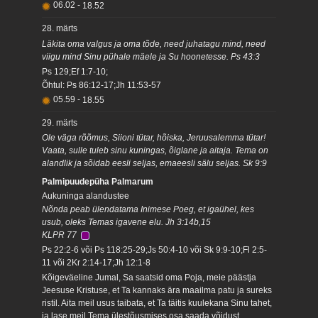
06.02
-
18.52
28. märts
Läkita oma valgus ja oma tõde, need juhatagu mind, need
viigu mind Sinu pühale mäele ja Su hoonetesse. Ps 43:3
Ps 129;Ef 1:7-10;
Õhtul: Ps 86:12-17;Jh 11:53-57
05.59
-
18.55
29. märts
Ole väga rõõmus, Siioni tütar, hõiska, Jeruusalemma tütar!
Vaata, sulle tuleb sinu kuningas, õiglane ja aitaja. Tema on
alandlik ja sõidab eesli seljas, emaeesli sälu seljas. Sk 9:9
Palmipuudepüha Palmarum
Aukuninga alandustee
Nõnda peab ülendatama Inimese Poeg, et igaühel, kes
usub, oleks Temas igavene elu. Jh 3:14b,15
KLPR 77
Ps 22:2-6 või Ps 118:25-29;Js 50:4-10 või Sk 9:9-10;Fl 2:5-
11 või 2Kr 2:14-17;Jh 12:1-8
Kõigeväeline Jumal, Sa saatsid oma Poja, meie päästja
Jeesuse Kristuse, et Ta kannaks ära maailma patu ja sureks
ristil. Aita meil usus taibata, et Ta täitis kuulekana Sinu tahet,
ja lase meil Tema ülestõusmises osa saada võidust