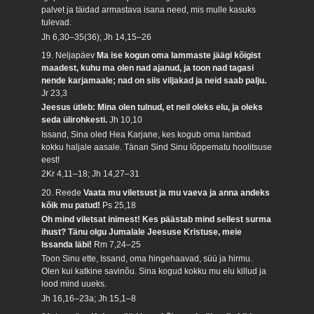
palvet ja täidad armastava isana need, mis mulle kasuks
tulevad.
Jh 6,30–35(36); Jh 14,15–26
19. Neljapäev
Ma ise kogun oma lammaste jäägi kõigist
maadest, kuhu ma olen nad ajanud, ja toon nad tagasi
nende karjamaale; nad on siis viljakad ja neid saab palju.
Jr 23,3
Jeesus ütleb: Mina olen tulnud, et neil oleks elu, ja oleks
seda ülirohkesti.
Jh 10,10
Issand, Sina oled Hea Karjane, kes kogub oma lambad
kokku haljale aasale. Tänan Sind Sinu lõppematu hoolitsuse
eest!
2Kr 4,11–18; Jh 14,27–31
20. Reede
Vaata mu viletsust ja mu vaeva ja anna andeks
kõik mu patud!
Ps 25,18
Oh mind viletsat inimest! Kes päästab mind sellest surma
ihust? Tänu olgu Jumalale Jeesuse Kristuse, meie
Issanda läbi!
Rm 7,24–25
Toon Sinu ette, Issand, oma hingehaavad, süü ja hirmu.
Olen kui katkine savinõu. Sina kogud kokku mu elu killud ja
lood mind uueks.
Jh 16,16–23a; Jh 15,1–8