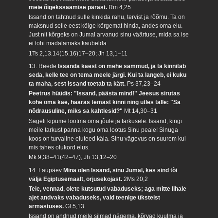
meie õigekssaamise pärast.
Rm 4,25
Issand on tahtnud sulle kinkida rahu, tervist ja rõõmu. Ta on
maksnud selle eest kõige kõrgemat hinda, andes oma elu.
Just nii kõrgeks on Jumal arvanud sinu väärtuse, mida sa ise
ei tohi madalamaks kaubelda.
1Ts 2,13.14(15.16)17–20; Jh 13,1–11
13. Reede
Issanda käest on mehe sammud, ja ta kinnitab
seda, kelle tee on tema meele järgi. Kui ta langeb, ei kuku
ta maha, sest Issand toetab ta kätt.
Ps 37,23–24
Peetrus hüüdis: "Issand, päästa mind!" Jeesus sirutas
kohe oma käe, haaras temast kinni ning ütles talle: "Sa
nõdrausuline, miks sa kahtlesid?"
Mt 14,30–31
Sageli kipume lootma oma jõule ja tarkusele. Issand, kingi
meile tarkust panna kogu oma lootus Sinu peale! Sinuga
koos on turvaline eluteed käia. Sinu vägevus on suurem kui
mis tahes olukord elus.
Mk 9,38–41(42–47); Jh 13,12–20
14. Laupäev
Mina olen Issand, sinu Jumal, kes sind tõi
välja Egiptusemaalt, orjusekojast.
2Ms 20,2
Teie, vennad, olete kutsutud vabaduseks; aga mitte lihale
ajet andvaks vabaduseks, vaid teenige üksteist
armastuses.
Gl 5,13
Issand on andnud meile silmad nägema, kõrvad kuulma ja