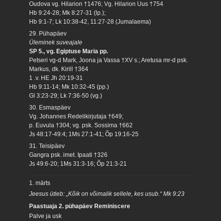
Oudova vg. Hilarion †1476; Vg. Hilarion Uus †754
Hb 9:24-28; Mk 8:27-31 (lp.);
Hb 9:1-7; Lk 10:38-42, 11:27-28 (Jumalaema)
29. Pühapäev
Üleminek suveajale
SP 5., vg. Egiptuse Maria pp.
Petseri vg-d Mark, Joona ja Vassa †XV s.; Aretusa mr-d psk.
Markus, dk. Kirill †364
1 .v. HE Jh 20:19-31
Hb 9:11-14; Mk 10:32-45 (pp.)
Gl 3:23-29; Lk 7:36-50 (vg.)
30. Esmaspäev
Vg. Johannes Redelikirjutaja †649;
p. Euvula †304; vg. psk. Sossima †662
Js 48:17-49:4; 1Ms 27:1-41; Õp 19:16-25
31. Teisipäev
Gangra psk. imet. Ipaati †326
Js 49:6-20; 1Ms 31:3-16; Õp 21:3-21
1. märts
Jeesus ütleb: „Kõik on võimalik sellele, kes usub.“ Mk 9:23
Paastuaja 2. pühapäev Reminiscere
Palve ja usk