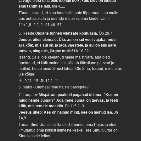
ja väge, sest sina oled loonud kõik, kõik olev on loodud
sinu tahtmise läbi.
Ilm 4,11
Tänan, Issand, et sinu loomistöö pole lõppenud. Loo mulle
uus puhas süda ja uuenda mu sees oma kindel vaim!
1Jh 1,8–2,2; Jh 11,46–57
6. Reede
Õiglane tunneb viletsate kohtuasja.
Õp 29,7
Jeesus ütles ülemale: Üks asi on sul veel vajaka: müü
ära kõik, mis sul on, ja jaga vaestele, ja sul on siis aare
taevas, ning tule, järgne mulle!
Lk 18,22
Issand, Sa ei ole keelanud meile maist vara, aga oled
õpetanud, et kõik maine, mis täidab täiesti me päevad ja
mõtted, hoiab meid Sinust lahus. Ole Sina, Issand, minu elus
üle kõige!
Hb 9,11–15; Jh 12,1–11
6. märts - Ülemaailmne naiste palvepäev
7. Laupäev
Mispärast peaksid paganad ütlema: "Kus on
nüüd nende Jumal?" Aga meie Jumal on taevas, ta teeb
kõik, mis temale meeldib.
Ps 115,2–3
Jeesus ütleb: Kes on näinud mind, see on näinud Isa.
Jh
14,9
Tänan Sind, Jumal, et Sa oled ilmunud oma Pojas ja oled
ilmutanud oma kirkust inimeste keskel. Tee Sinu juurde on
Sinu lapsele leitav.