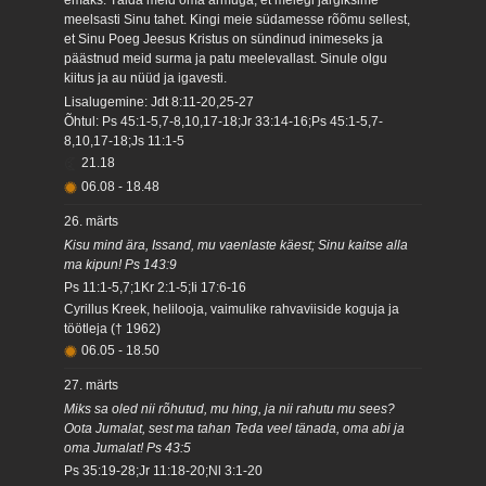
emaks. Täida meid oma armuga, et meiegi järgiksime
meelsasti Sinu tahet. Kingi meie südamesse rõõmu sellest,
et Sinu Poeg Jeesus Kristus on sündinud inimeseks ja
päästnud meid surma ja patu meelevallast. Sinule olgu
kiitus ja au nüüd ja igavesti.
Lisalugemine: Jdt 8:11-20,25-27
Õhtul: Ps 45:1-5,7-8,10,17-18;Jr 33:14-16;Ps 45:1-5,7-
8,10,17-18;Js 11:1-5
21.18
06.08
-
18.48
26. märts
Kisu mind ära, Issand, mu vaenlaste käest; Sinu kaitse alla
ma kipun! Ps 143:9
Ps 11:1-5,7;1Kr 2:1-5;Ii 17:6-16
Cyrillus Kreek, helilooja, vaimulike rahvaviiside koguja ja
töötleja († 1962)
06.05
-
18.50
27. märts
Miks sa oled nii rõhutud, mu hing, ja nii rahutu mu sees?
Oota Jumalat, sest ma tahan Teda veel tänada, oma abi ja
oma Jumalat! Ps 43:5
Ps 35:19-28;Jr 11:18-20;Nl 3:1-20