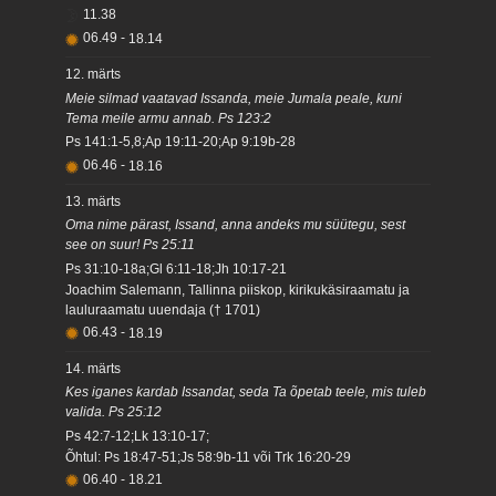
11.38
06.49
-
18.14
12. märts
Meie silmad vaatavad Issanda, meie Jumala peale, kuni
Tema meile armu annab. Ps 123:2
Ps 141:1-5,8;Ap 19:11-20;Ap 9:19b-28
06.46
-
18.16
13. märts
Oma nime pärast, Issand, anna andeks mu süütegu, sest
see on suur! Ps 25:11
Ps 31:10-18a;Gl 6:11-18;Jh 10:17-21
Joachim Salemann, Tallinna piiskop, kirikukäsiraamatu ja
lauluraamatu uuendaja († 1701)
06.43
-
18.19
14. märts
Kes iganes kardab Issandat, seda Ta õpetab teele, mis tuleb
valida. Ps 25:12
Ps 42:7-12;Lk 13:10-17;
Õhtul: Ps 18:47-51;Js 58:9b-11 või Trk 16:20-29
06.40
-
18.21