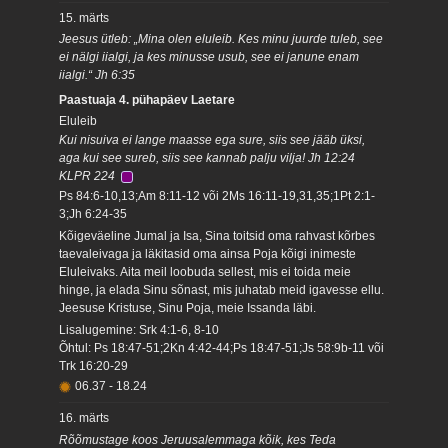
15. märts
Jeesus ütleb: „Mina olen eluleib. Kes minu juurde tuleb, see
ei nälgi iialgi, ja kes minusse usub, see ei janune enam
iialgi.“ Jh 6:35
Paastuaja 4. pühapäev Laetare
Eluleib
Kui nisuiva ei lange maasse ega sure, siis see jääb üksi,
aga kui see sureb, siis see kannab palju vilja! Jh 12:24
KLPR 224
Ps 84:6-10,13;Am 8:11-12 või 2Ms 16:11-19,31,35;1Pt 2:1-
3;Jh 6:24-35
Kõigeväeline Jumal ja Isa, Sina toitsid oma rahvast kõrbes
taevaleivaga ja läkitasid oma ainsa Poja kõigi inimeste
Eluleivaks. Aita meil loobuda sellest, mis ei toida meie
hinge, ja elada Sinu sõnast, mis juhatab meid igavesse ellu.
Jeesuse Kristuse, Sinu Poja, meie Issanda läbi.
Lisalugemine: Srk 4:1-6, 8-10
Õhtul: Ps 18:47-51;2Kn 4:42-44;Ps 18:47-51;Js 58:9b-11 või
Trk 16:20-29
06.37
-
18.24
16. märts
Rõõmustage koos Jeruusalemmaga kõik, kes Teda