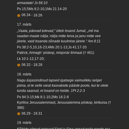
armastate! Js 66:10
Ps 15;5Ms 8:2-10;1Ms 21:14-20
06.34
-
18.26
17. märts
„Vaata, päevad tulevad,“ ütleb Issand Jumal, „mil ma
saadan maale nälja: nälja mitte leiva ja janu mitte vee
järele, vaid Issanda sõnade kuulmise järele.“ Am 8:11
Ps 38:2-5,10,16-23;4Ms 20:1-13;Js 41:17-20
Patrick, Armagh’ piiskop, misjonär Iirimaal († 461)
Lk 10:1-12,17-20;
06.32
-
18.28
18. märts
Nagu äsjasündinud lapsed igatsege vaimulikku selget
piima, et te selle varal kasvaksite pääste poole, kui te olete
tunda saanud, et Issand on helde. 1Pt 2:2-3
Ps 94:3-15;Mk 8:1-10;2Ms 16:2-8
Kyrillos Jeruusalemmast, Jeruusalemma piiskop, kirikuisa (†
386)
06.29
-
18.31
19. märts
Kõikide silmad ootavad Sind ja Sina annad neile nende roa