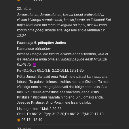
22. märts
Jeruusalemm, Jeruusalemm, kes sa tapad prohveteid ja
viskad kividega surnuks neid, kes su juurde on läkitatud! Kui
palju kordi olen ma tahtnud koguda su lapsi, otsekui kana
kogub oma poegi tiibade alla, aga teie ei ole tahtnud! Lk
13:34
Paastuaja 5. pühapäev Judica
Kannatuse pühapäev
Inimese Poeg ei ole tulnud, et lasta ennast teenida, vaid et
ise teenida ja anda oma elu lunaks paljude eest! Mt 20:28
KLPR 75
Ps 43:1-5;Js 65:1-3;Ef 2:12-16;Lk 13:31-35
Püha Jumal, Sa lasid oma Pojal meie pärast kannatada ja
lubasid Ta patuste inimeste kohtus surma mõista, et Ta meie
võlakirja oma surmaga jäädavalt risti külge naelutaks. Aita
meil Sinu suure armastuse ees vaikseks jääda, usus
Kristuse ristist kinni haarata ning end Sinu omaks anda.
Jeesuse Kristuse, Sinu Poja, meie Issanda läbi.
Lisalugemine: 1Mak 2:29-38
Õhtul: Ps 86:12-17;Ap 3:17-20;Ps 86:12-17;Mt 20:17-19
06.17
-
18.40