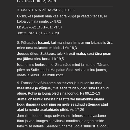
Gl 2,16–21; Jh 12,12–19
3. PAASTUAJA PÜHAPÄEV (OCULI)
Ükski, kes paneb oma käe adra külge ja vaatab tagasi, ei
kõlba Jumala riigile.
Lk 9,62
Lk 9,57–62; Ef 5,1–8a; Ps 57
Jutlus: 1Kn 19,1–8(9–13a)
8. Pühapäev
Issand, kui ma sinu silmis armu leian, siis ära
mine oma sulasest mööda.
1Ms 18,3
Jeesus ütles: Sakkeus, tule kiiresti maha, sest täna pean
ma jääma sinu kotta.
Lk 19,5
Issand, mu lootus on, et Sina näed mind ja mu elu. Tänane
päev on Sulle teada. Ma palun Sind, seisata minu juures,
vaata ja kutsu. Jää minu kotta.
9. Esmaspäev
Sinu oma on taevas ja sinu on ka maa;
maailmale ja kõigele, mis seda täidab, oled sina rajanud
aluse. Põhja ja lõuna oled sina loonud.
Ps 89,12–13
Jumal on teinud ühestainsast terve inimkonna elama
kogu ilmamaa peal ning on neile seadnud ettemääratud
ajad ja nende asukohtade piirid.
Ap 17,26
Jumal on loonud kogu universumi. Inimestena avastame
täna ja veel kauges tulevikuski maailma ja organismide
toimimise detaile. Seeläbi tunneme Looja suurust ja loodu