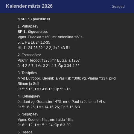
Kalender märts 2026
Seaded
MÄRTS / paastukuu
1. Pühapäev
SP 1., õigeusu pp.
Vgmr. Eudokia †160; mr. Antoniina †IV s.
5. v. HE Lk 24:12-35
Hb 11:24-26,32-12:2; Jh 1:43-51
2. Esmaspäev
Pskmr. Teodot †326; mr. Eutaalia †257
Js 4:2-5:7; 1Ms 3:21-4:7; Õp 3:34-4:22
3. Teisipäev
Mr-d Eutroopi, Kleonik ja Vasilisk †308; vg. Piama †337; pr-d
Siinon ja Soil
Js 5:7-16; 1Ms 4:8-15; Õp 5:1-15
4. Kolmapäev
Jordani vg. Gerassim †475: mr-d Paul ja Juliana †VI s.
Js 5:16-25; 1Ms 14:16-26; Õp 5:15-6:3
5. Neljapäev
Vgmr. Koonon †I s.; mr. Iraida †III s.
Js 6:1-12; 1Ms 5:1-24; Õp 6:3-20
6. Reede