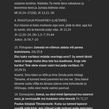
südame tundma. Näidaku Ta meile täna vabaduse ja
teenimise teed ja Jumala kiitmise viise.
Mt 16,24–27(28); Jh 13,21–30
4. PAASTUAJA PÜHAPÄEV (LAETARE)
Kui nisuiva ei kuku mullasse ega sure, jääb ta üksi; aga kui
ta sureb, siis ta kannab palju vilja.
Jh 12,24
Jh 12,20–24; 2Kr 1,3–7; Ps 84
Jutlus: Js 54,7–10
15. Pühapäev
Jumalal on võimus aidata või panna
komistama.
2Aj 25,8
Eks kaks varblast müüda veeringu eest? Ja ometi ükski
neist ei lange maha ilma teie Isa teadmata. Ärge siis
kartke! Teie olete enam väärt kui palju varblasi.
Mt
10,29.31
Issand, Sinu käes on kõik ja ilma Sinuta pole midagi.
Täname, et tunned meid paremini kui me ise. Sinu käest
tahame vastu võtta ka tänase päeva oma kohustuste ja
rõõmuga, mille oled meile valmis pannud.
16. Esmaspäev
Jumal, sa oled mind õpetanud mu noorest
east, ja sestsaadik ma kuulutan sinu imesid.
Ps 71,17
Paulus kirjutab Timoteosele: Kuna sa tunned lapsest
saadik pühi kirju, mis võivad sulle tarkust anda päästeks