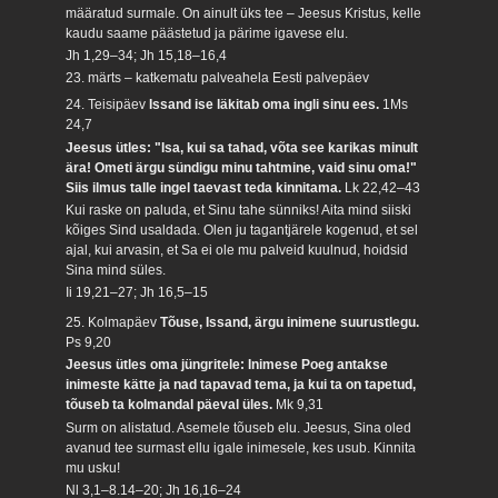
määratud surmale. On ainult üks tee – Jeesus Kristus, kelle
kaudu saame päästetud ja pärime igavese elu.
Jh 1,29–34; Jh 15,18–16,4
23. märts – katkematu palveahela Eesti palvepäev
24. Teisipäev
Issand ise läkitab oma ingli sinu ees.
1Ms
24,7
Jeesus ütles: "Isa, kui sa tahad, võta see karikas minult
ära! Ometi ärgu sündigu minu tahtmine, vaid sinu oma!"
Siis ilmus talle ingel taevast teda kinnitama.
Lk 22,42–43
Kui raske on paluda, et Sinu tahe sünniks! Aita mind siiski
kõiges Sind usaldada. Olen ju tagantjärele kogenud, et sel
ajal, kui arvasin, et Sa ei ole mu palveid kuulnud, hoidsid
Sina mind süles.
Ii 19,21–27; Jh 16,5–15
25. Kolmapäev
Tõuse, Issand, ärgu inimene suurustlegu.
Ps 9,20
Jeesus ütles oma jüngritele: Inimese Poeg antakse
inimeste kätte ja nad tapavad tema, ja kui ta on tapetud,
tõuseb ta kolmandal päeval üles.
Mk 9,31
Surm on alistatud. Asemele tõuseb elu. Jeesus, Sina oled
avanud tee surmast ellu igale inimesele, kes usub. Kinnita
mu usku!
Nl 3,1–8.14–20; Jh 16,16–24