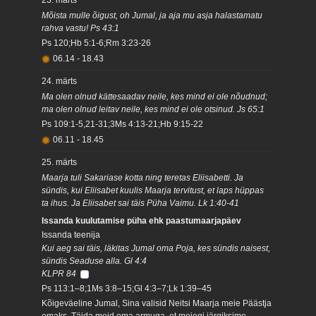
23. märts
Mõista mulle õigust, oh Jumal, ja aja mu asja halastamatu
rahva vastu! Ps 43:1
Ps 120;Hb 5:1-6;Rm 3:23-26
06.14
-
18.43
24. märts
Ma olen olnud kättesaadav neile, kes mind ei ole nõudnud;
ma olen olnud leitav neile, kes mind ei ole otsinud. Js 65:1
Ps 109:1-5,21-31;3Ms 4:13-21;Hb 9:15-22
06.11
-
18.45
25. märts
Maarja tuli Sakariase kotta ning teretas Eliisabetti. Ja
sündis, kui Eliisabet kuulis Maarja tervitust, et laps hüppas
ta ihus. Ja Eliisabet sai täis Püha Vaimu. Lk 1:40-41
Issanda kuulutamise püha ehk paastumaarjapäev
Issanda teenija
Kui aeg sai täis, läkitas Jumal oma Poja, kes sündis naisest,
sündis Seaduse alla. Gl 4:4
KLPR 84
Ps 113:1–8;1Ms 3:8–15;Gl 4:3–7;Lk 1:39–45
Kõigeväeline Jumal, Sina valisid Neitsi Maarja meie Päästja