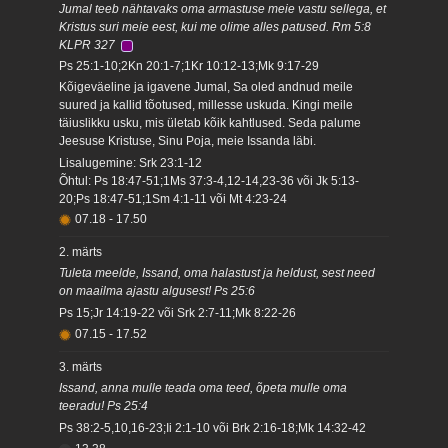
Jumal teeb nähtavaks oma armastuse meie vastu sellega, et
Kristus suri meie eest, kui me olime alles patused. Rm 5:8
KLPR 327
Ps 25:1-10;2Kn 20:1-7;1Kr 10:12-13;Mk 9:17-29
Kõigeväeline ja igavene Jumal, Sa oled andnud meile
suured ja kallid tõotused, millesse uskuda. Kingi meile
täiuslikku usku, mis ületab kõik kahtlused. Seda palume
Jeesuse Kristuse, Sinu Poja, meie Issanda läbi.
Lisalugemine: Srk 23:1-12
Õhtul: Ps 18:47-51;1Ms 37:3-4,12-14,23-36 või Jk 5:13-
20;Ps 18:47-51;1Sm 4:1-11 või Mt 4:23-24
07.18
-
17.50
2. märts
Tuleta meelde, Issand, oma halastust ja heldust, sest need
on maailma ajastu algusest! Ps 25:6
Ps 15;Jr 14:19-22 või Srk 2:7-11;Mk 8:22-26
07.15
-
17.52
3. märts
Issand, anna mulle teada oma teed, õpeta mulle oma
teeradu! Ps 25:4
Ps 38:2-5,10,16-23;Ii 2:1-10 või Brk 2:16-18;Mk 14:32-42