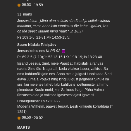
06.53
-
19.59
31. märts
Jeesus ütles: „Mina olen selleks sündinud ja selleks tulnud
maailma, et ma annaksin tunnistust tõe kohta. Igaüks, kes
on tõe seest, kuuleb minu häält.“ Jh 18:37
Ps 109:1-5, 21-31;Mk 14:53-15:5;
Suure Nädala Teisipäev
Jeesus kohtu ees
KLPR 92
Ps 69:2-5 (7-10);Js 52:13-15;1Kr 1:18-19;Jh 18:28-40
Issand Jeesus, Sind, meie Päästjat, häbistati ja rahvas
naeris Sinu üle. Nagu tall, keda viiakse tappa, vaikisid Sa
oma kohtumõistjate ees. Anna meile julgust tunnistada Sind
elava Jumala Pojaks ning kingi julgust järgneda Sinule ka
siis, kui meie tee läheb läbi kahtluste, pettumuste ja hirmu
pimeduse. Kuule meid, kes Sa koos Isaga Püha Vaimu
ühtsuses elad ja valitsed igavesest ajast igavesti.
Lisalugemine: 1Mak 2:1-22
Modena Wilhelm, paavsti legaat, Eesti kirikuelu korraldaja (†
1251)
06.50
-
20.02
MÄRTS