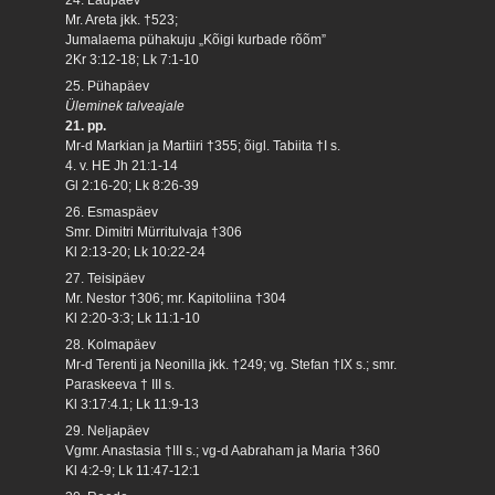
Mr. Areta jkk. †523;
Jumalaema pühakuju „Kõigi kurbade rõõm”
2Kr 3:12-18; Lk 7:1-10
25. Pühapäev
Üleminek talveajale
21. pp.
Mr-d Markian ja Martiiri †355; õigl. Tabiita †I s.
4. v. HE Jh 21:1-14
Gl 2:16-20; Lk 8:26-39
26. Esmaspäev
Smr. Dimitri Mürritulvaja †306
Kl 2:13-20; Lk 10:22-24
27. Teisipäev
Mr. Nestor †306; mr. Kapitoliina †304
Kl 2:20-3:3; Lk 11:1-10
28. Kolmapäev
Mr-d Terenti ja Neonilla jkk. †249; vg. Stefan †IX s.; smr.
Paraskeeva † III s.
Kl 3:17:4.1; Lk 11:9-13
29. Neljapäev
Vgmr. Anastasia †III s.; vg-d Aabraham ja Maria †360
Kl 4:2-9; Lk 11:47-12:1