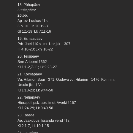
18. Pühapäev
Luukapäev
20.pp.
Ap. ev. Luukas †I s.
3. v. HE Jh 20:19-31
Gl 1:1-19; Lk 7:11-16
19. Esmaspäev
Prh. Joel †IX s.; mr. Uar jkk. †307
Fl 4:10-23; Lk 9:18-22
20. Teisipäev
Smr. Arteemi †362
Kl 1:1-2,7-11; Lk 9:23-27
21. Kolmapäev
Vg. Hilarion Suur †371; Oudova vg. Hilarion †1476; Kölni mr.
Ursula jkk. †IV s.
Kl 1:18-23; Lk 9:44-50
22. Neljapäev
Hierapoli psk. aps. imet. Averki †167
Kl 1:24-29; Lk 9:49-56
23. Reede
Ap. Jaakobus, Issanda vend †I s.
Kl 2:1-7; Lk 10:1-15
24. Laupäev