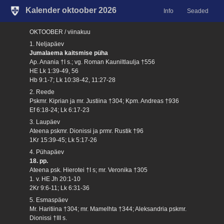
Kalender oktoober 2026
Info
Seaded
OKTOOBER / viinakuu
1. Neljapäev
Jumalaema kaitsmise püha
Ap. Anania †I s.; vg. Roman Kauniltlaulja †556
HE Lk 1:39-49, 56
Hb 9:1-7; Lk 10:38-42, 11:27-28
2. Reede
Pskmr. Kiprian ja mr. Justiina †304; Kpm. Andreas †936
Ef 6:18-24; Lk 6:17-23
3. Laupäev
Ateena pskmr. Dionissi ja prmr. Rustik †96
1Kr 15:39-45; Lk 5:17-26
4. Pühapäev
18. pp.
Ateena psk. Hierotei †I s; mr. Veronika †305
1. v. HE Jh 20:1-10
2Kr 9:6-11; Lk 6:31-36
5. Esmaspäev
Mr. Haritiina †304; mr. Mamelhta †344; Aleksandria pskmr.
Dionissi †III s.