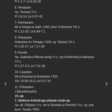
Fl 1:1-7; Lk 6:24-30
6. Teisipäev
Ap. Toomas †I s.
Fl 1:8-14; Lk 6:37-45
7. Kolmapäev
Mr-d Sergei ja Vakh †290; prmr. Polikrooni †IV s.
Fl 1:12-20; Lk 6:46-7:1
8. Neljapäev
Antiookia mr. Pelagia †303; vg. Taissia †IV s.
Fl 1:20-27; Lk 7:17-30
9. Reede
Ap. Jaakobus Alfeuse poeg †I s.; vg-d Andronik ja Atanasia
†V s.
Fl 1:27-2:4; Lk 7:31-36
10. Laupäev
Mr-d Eulampi ja Eulampia †303
1Kr 15:58-16:3; Lk 5:27-32
11. Pühapäev
Lõikustänupüha
19. pp.
7. üleilmse kirikukogu pühade isade pp.
Ap. dk. Filippus †I s.; mr-d Sinaiida ja Filonilla †I s.; vg. psk.
tunn. Teofan †850