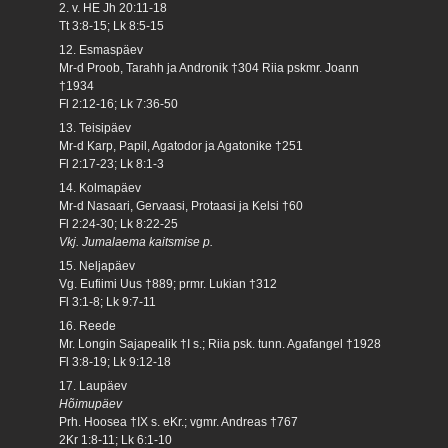
2. v. HE Jh 20:11-18
Tt 3:8-15; Lk 8:5-15
12. Esmaspäev
Mr-d Proob, Tarahh ja Andronik †304 Riia pskmr. Joann
†1934
Fl 2:12-16; Lk 7:36-50
13. Teisipäev
Mr-d Karp, Papil, Agatodor ja Agatonike †251
Fl 2:17-23; Lk 8:1-3
14. Kolmapäev
Mr-d Nasaari, Gervaasi, Protaasi ja Kelsi †60
Fl 2:24-30; Lk 8:22-25
Vkj. Jumalaema kaitsmise p.
15. Neljapäev
Vg. Eufiimi Uus †889; prmr. Lukian †312
Fl 3:1-8; Lk 9:7-11
16. Reede
Mr. Longin Sajapealik †I s.; Riia psk. tunn. Agafangel †1928
Fl 3:8-19; Lk 9:12-18
17. Laupäev
Hõimupäev
Prh. Hoosea †IX s. eKr.; vgmr. Andreas †767
2Kr 1:8-11; Lk 6:1-10