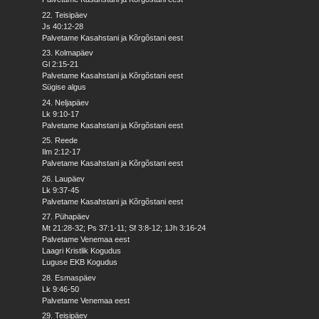
22. Teisipäev
Js 40:12-28
Palvetame Kasahstani ja Kõrgõstani eest
23. Kolmapäev
Gl 2:15-21
Palvetame Kasahstani ja Kõrgõstani eest
Sügise algus
24. Neljapäev
Lk 9:10-17
Palvetame Kasahstani ja Kõrgõstani eest
25. Reede
Ilm 2:12-17
Palvetame Kasahstani ja Kõrgõstani eest
26. Laupäev
Lk 9:37-45
Palvetame Kasahstani ja Kõrgõstani eest
27. Pühapäev
Mt 21:28-32; Ps 37:1-11; Sf 3:8-12; 1Jh 3:16-24
Palvetame Venemaa eest
Laagri Kristlik Kogudus
Luguse EKB Kogudus
28. Esmaspäev
Lk 9:46-50
Palvetame Venemaa eest
29. Teisipäev