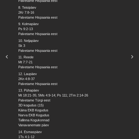
Palvetame Hispaania eest
8. Teisipäev
2Kr 7:8-16
Palvetame Hispaania eest
9. Kolmapäev
Ps 9:2-13
Palvetame Hispaania eest
10. Neljapäev
Sk 3
Palvetame Hispaania eest
11. Reede
Mt 7:7-21
Palvetame Hispaania eest
12. Laupäev
2Kn 4:8-37
Palvetame Hispaania eest
13. Pühapäev
Mt 18:21-35; 5Ms 4:9-14; Ps 111; 2Tm 2:14-26
Palvetame Türgi eest
3D kogudus (15)
Käina EKB Kogudus
Narva EKB Kogudus
Tallinna Kogukonnad
Vanavanemate päev
14. Esmaspäev
1Ts 4:1-12