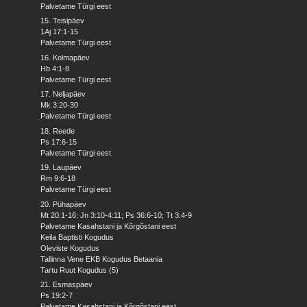
Palvetame Türgi eest
15. Teisipäev
1Aj 17:1-15
Palvetame Türgi eest
16. Kolmapäev
Hb 4:1-8
Palvetame Türgi eest
17. Neljapäev
Mk 3:20-30
Palvetame Türgi eest
18. Reede
Ps 17:6-15
Palvetame Türgi eest
19. Laupäev
Rm 9:6-18
Palvetame Türgi eest
20. Pühapäev
Mt 20:1-16; Jn 3:10-4:11; Ps 36:6-10; Tt 3:4-9
Palvetame Kasahstani ja Kõrgõstani eest
Keila Baptisti Kogudus
Oleviste Kogudus
Tallinna Vene EKB Kogudus Betaania
Tartu Ruut Kogudus (5)
21. Esmaspäev
Ps 19:2-7
Palvetame Kasahstani ja Kõrgõstani eest