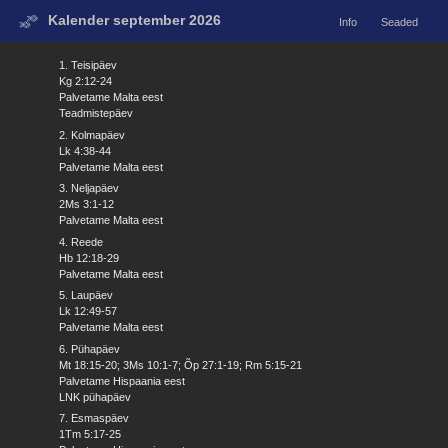
Kalender september 2026
Info
Seaded
1. Teisipäev
Kg 2:12-24
Palvetame Malta eest
Teadmistepäev
2. Kolmapäev
Lk 4:38-44
Palvetame Malta eest
3. Neljapäev
2Ms 3:1-12
Palvetame Malta eest
4. Reede
Hb 12:18-29
Palvetame Malta eest
5. Laupäev
Lk 12:49-57
Palvetame Malta eest
6. Pühapäev
Mt 18:15-20; 3Ms 10:1-7; Õp 27:1-19; Rm 5:15-21
Palvetame Hispaania eest
LNK pühapäev
7. Esmaspäev
1Tm 5:17-25