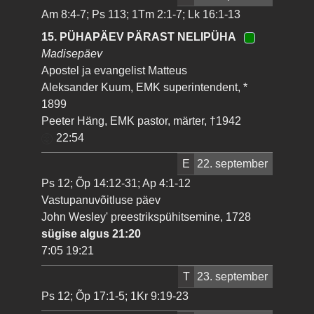
Am 8:4-7; Ps 113; 1Tm 2:1-7; Lk 16:1-13
15. PÜHAPÄEV PÄRAST NELIPÜHA
Madisepäev
Apostel ja evangelist Matteus
Aleksander Kuum, EMK superintendent, *
1899
Peeter Häng, EMK pastor, märter, †1942
22:54
E
22. september
Ps 12; Õp 14:12-31; Ap 4:1-12
Vastupanuvõitluse päev
John Wesley' preestrikspühitsemine, 1728
sügise algus 21:20
7:05 19:21
T
23. september
Ps 12; Õp 17:1-5; 1Kr 9:19-23