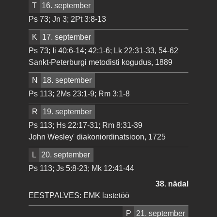
T
16. september
Ps 73; Jn 3; 2Pt 3:8-13
K
17. september
Ps 73; Ii 40:6-14; 42:1-6; Lk 22:31-33, 54-62
Sankt-Peterburgi metodisti kogudus, 1889
N
18. september
Ps 113; 2Ms 23:1-9; Rm 3:1-8
R
19. september
Ps 113; Hs 22:17-31; Rm 8:31-39
John Wesley' diakoniordinatsioon, 1725
L
20. september
Ps 113; Js 5:8-23; Mk 12:41-44
38. nädal
EESTPALVES: EMK lastetöö
P
21. september