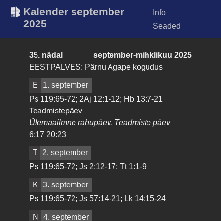
Kalender september
Info
2025
Seaded
35. nädal
september-mihklikuu 2025
EESTPALVES: Pärnu Agape kogudus
E
1. september
Ps 119:65-72; 2Aj 12:1-12; Hb 13:7-21
Teadmistepäev
Ülemaailmne rahupäev. Teadmiste päev
6:17 20:23
T
2. september
Ps 119:65-72; Js 2:12-17; Tt 1:1-9
K
3. september
Ps 119:65-72; Js 57:14-21; Lk 14:15-24
N
4. september