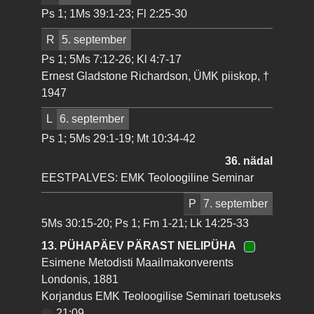
Ps 1; 1Ms 39:1-23; Fl 2:25-30
R
5. september
Ps 1; 5Ms 7:12-26; Kl 4:7-17
Ernest Gladstone Richardson, ÜMK piiskop, †
1947
L
6. september
Ps 1; 5Ms 29:1-19; Mt 10:34-42
36. nädal
EESTPALVES: EMK Teoloogiline Seminar
P
7. september
5Ms 30:15-20; Ps 1; Fm 1-21; Lk 14:25-33
13. PÜHAPÄEV PÄRAST NELIPÜHA
Esimene Metodisti Maailmakonverents
Londonis, 1881
Korjandus EMK Teoloogilise Seminari toetuseks
21:09