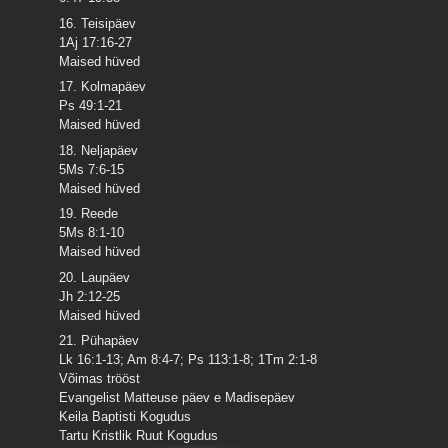
16. Teisipäev
1Aj 17:16-27
Maised hüved
17. Kolmapäev
Ps 49:1-21
Maised hüved
18. Neljapäev
5Ms 7:6-15
Maised hüved
19. Reede
5Ms 8:1-10
Maised hüved
20. Laupäev
Jh 2:12-25
Maised hüved
21. Pühapäev
Lk 16:1-13; Am 8:4-7; Ps 113:1-8; 1Tm 2:1-8
Võimas trööst
Evangelist Matteuse päev e Madisepäev
Keila Baptisti Kogudus
Tartu Kristlik Ruut Kogudus