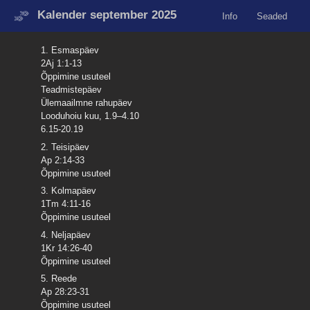
Kalender september 2025
Info
Seaded
1. Esmaspäev
2Aj 1:1-13
Õppimine usuteel
Teadmistepäev
Ülemaailmne rahupäev
Looduhoiu kuu, 1.9–4.10
6.15-20.19
2. Teisipäev
Ap 2:14-33
Õppimine usuteel
3. Kolmapäev
1Tm 4:11-16
Õppimine usuteel
4. Neljapäev
1Kr 14:26-40
Õppimine usuteel
5. Reede
Ap 28:23-31
Õppimine usuteel