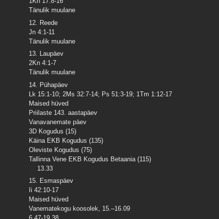
1Kn 17:8-16
Tänulik muulane
12. Reede
Jn 4:1-11
Tänulik muulane
13. Laupäev
2Kn 4:1-7
Tänulik muulane
14. Pühapäev
Lk 15:1-10; 2Ms 32:7-14; Ps 51:3-19; 1Tm 1:12-17
Maised hüved
Priilaste 143. aastapäev
Vanavanemate päev
3D Kogudus (15)
Käina EKB Kogudus (135)
Oleviste Kogudus (75)
Tallinna Vene EKB Kogudus Betaania (115)
13.33
15. Esmaspäev
Ii 42:10-17
Maised hüved
Vanematekogu koosolek, 15.–16.09
6.47-19.38