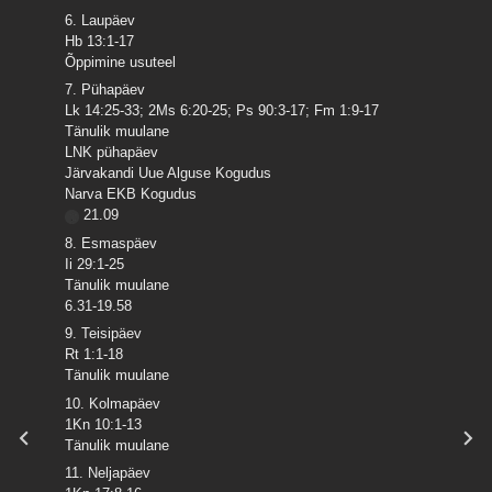
6. Laupäev
Hb 13:1-17
Õppimine usuteel
7. Pühapäev
Lk 14:25-33; 2Ms 6:20-25; Ps 90:3-17; Fm 1:9-17
Tänulik muulane
LNK pühapäev
Järvakandi Uue Alguse Kogudus
Narva EKB Kogudus
21.09
8. Esmaspäev
Ii 29:1-25
Tänulik muulane
6.31-19.58
9. Teisipäev
Rt 1:1-18
Tänulik muulane
10. Kolmapäev
1Kn 10:1-13
Tänulik muulane
11. Neljapäev