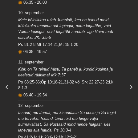
06.35
-
20.00
10. september
Meie kõlblikkus tuleb Jumalalt, kes on teinud meid
kõlblikuks teenima uut lepingut, mitte kirjatähe, vaid
Vaimu lepingut, sest kirjatäht suretab, aga Vaim teeb
elavaks. 2Kr 3:5-6
Ps 81:2-8;Mt 17:14-21;Mt 15:1-20
06.38
-
19.57
11. september
Kõik on Ta teinud hästi, Ta paneb ju kurdid kuulma ja
keeletud rääkima! Mk 7:37
Ps 68:25-36;Õp 10:18-21,31-32 või Srk 22:27-23:2;Lk
8:1-3
06.40
-
19.54
12. september
Issand, mu Jumal, ma kisendasin Su poole ja Sa tegid
mu terveks. Issand, Sina tõid mu hinge välja
surmavallast, Sa elustasid mind nende hulgast, kes
lähevad alla hauda. Ps 30:3-4
Ps 41:2-14;Lk 23:6-12;Mt 12:9-21