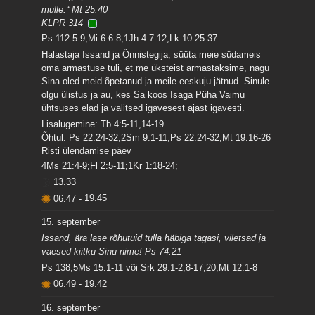
mulle.“ Mt 25:40
KLPR 314
Ps 112:5-9;Mi 6:6-8;1Jh 4:7-12;Lk 10:25-37
Halastaja Issand ja Õnnistegija, süüta meie südameis
oma armastuse tuli, et me üksteist armastaksime, nagu
Sina oled meid õpetanud ja meile eeskuju jätnud. Sinule
olgu ülistus ja au, kes Sa koos Isaga Püha Vaimu
ühtsuses elad ja valitsed igavesest ajast igavesti.
Lisalugemine: Tb 4:5-11,14-19
Õhtul: Ps 22:24-32;2Sm 9:1-11;Ps 22:24-32;Mt 19:16-26
Risti ülendamise päev
4Ms 21:4-9;Fl 2:5-11;1Kr 1:18-24;
13.33
06.47
-
19.45
15. september
Issand, ära lase rõhutuid tulla häbiga tagasi, viletsad ja
vaesed kiitku Sinu nime! Ps 74:21
Ps 138;5Ms 15:1-11 või Srk 29:1-2,8-17,20;Mt 12:1-8
06.49
-
19.42
16. september