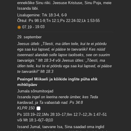
ennekõike Sinu riiki. Jeesuse Kristuse, Sinu Poja, meie
Issanda läbi.
Lisalugemine: Trk 18:3-4, 6-9
Õhtul: Ps 98:1-9;Tn 12:1;Ps 22:24-32;Lk 1:53-55
07.19
-
19.03
29. september
Jeesus ütleb: „Tõesti, ma ütlen teile, kui te ei pöördu
ega saa kui lapsed, ei pääse te taevariiki! Kes nüüd
iseennast alandab selle lapse taoliseks, see on suurim
taevariigis." Mt 18:3-4 või Jeesus ütles: „Tõesti, ma
ütlen teile, kui te ei pöördu ega saa kui lapsed, ei pääse
te taevariiki!“ Mt 18:3
Peaingel Miikaeli ja kõikide inglite püha ehk
mihklipäev
Jumala sõnumitoojad
Issanda ingel on leerina nende ümber, kes Teda
kardavad, ja Ta vabastab nad. Ps 34:8
KLPR 150
Ps 103:19–22;1Ms 28:10–17;Ilm 12:7–12;Jh 1:47–51
või Mt 18:1–6(7–9)10
Issand Jumal, taevane Isa, Sina saadad oma inglid