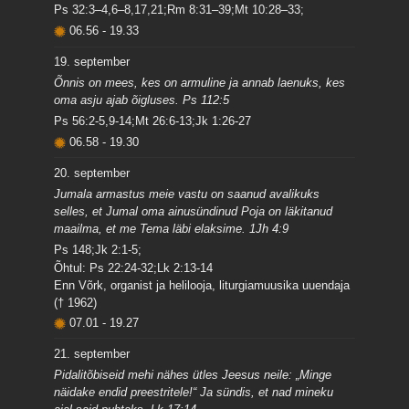
Ps 32:3–4,6–8,17,21;Rm 8:31–39;Mt 10:28–33;
06.56
-
19.33
19. september
Õnnis on mees, kes on armuline ja annab laenuks, kes
oma asju ajab õigluses. Ps 112:5
Ps 56:2-5,9-14;Mt 26:6-13;Jk 1:26-27
06.58
-
19.30
20. september
Jumala armastus meie vastu on saanud avalikuks
selles, et Jumal oma ainusündinud Poja on läkitanud
maailma, et me Tema läbi elaksime. 1Jh 4:9
Ps 148;Jk 2:1-5;
Õhtul: Ps 22:24-32;Lk 2:13-14
Enn Võrk, organist ja helilooja, liturgiamuusika uuendaja
(† 1962)
07.01
-
19.27
21. september
Pidalitõbiseid mehi nähes ütles Jeesus neile: „Minge
näidake endid preestritele!“ Ja sündis, et nad mineku