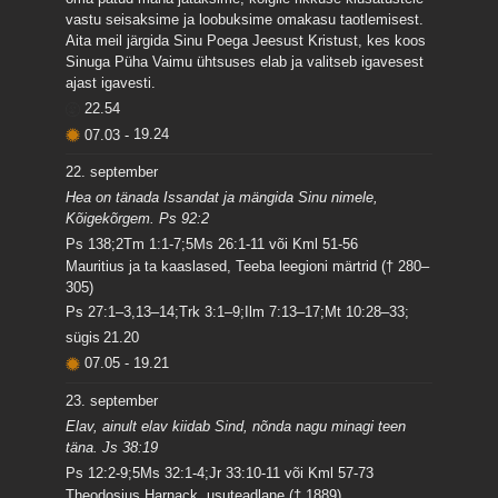
vastu seisaksime ja loobuksime omakasu taotlemisest.
Aita meil järgida Sinu Poega Jeesust Kristust, kes koos
Sinuga Püha Vaimu ühtsuses elab ja valitseb igavesest
ajast igavesti.
22.54
07.03
-
19.24
22. september
Hea on tänada Issandat ja mängida Sinu nimele,
Kõigekõrgem. Ps 92:2
Ps 138;2Tm 1:1-7;5Ms 26:1-11 või Kml 51-56
Mauritius ja ta kaaslased, Teeba leegioni märtrid († 280–
305)
Ps 27:1–3,13–14;Trk 3:1–9;Ilm 7:13–17;Mt 10:28–33;
sügis
21.20
07.05
-
19.21
23. september
Elav, ainult elav kiidab Sind, nõnda nagu minagi teen
täna. Js 38:19
Ps 12:2-9;5Ms 32:1-4;Jr 33:10-11 või Kml 57-73
Theodosius Harnack, usuteadlane († 1889)