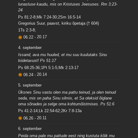
lunastuse kaudu, mis on Kristuses Jeesuses. Rm 3:23-
24
Ps 81:2-8;Mk 7:24-30;2Sm 16:5-14
Gregorius Suur, paavst, kiriku õpetaja († 604)
1Ts 2:3-8;
06.22
-
20.17
4. september
Issand, ava mu huuled, et mu suu kuulutaks Sinu
kiidetavust! Ps 51:17
Ps 68:25-36;1Pt 5:1-5;Mk 2:13-17
06.24
-
20.14
5. september
Üksnes Sinu vastu olen ma pattu teinud, ja olen teinud
seda, mis on paha Sinu silmis, et Sa oleksid õiglane
oma sõnades ja selge oma kohtumõistmises. Ps 51:6
Ps 41:2-14;Lk 22:54-62;2Kr 7:8-13a
06.26
-
20.11
6. september
Peida oma pale mu pattude eest ning kustuta kõik mu