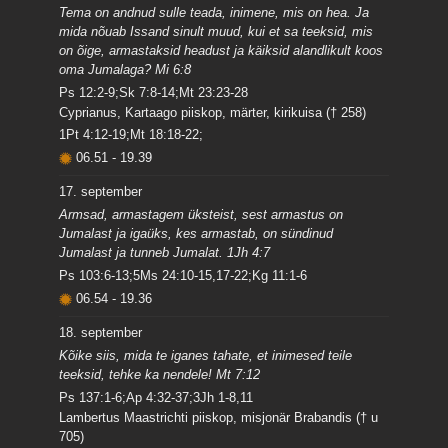
Tema on andnud sulle teada, inimene, mis on hea. Ja
mida nõuab Issand sinult muud, kui et sa teeksid, mis
on õige, armastaksid headust ja käiksid alandlikult koos
oma Jumalaga? Mi 6:8
Ps 12:2-9;Sk 7:8-14;Mt 23:23-28
Cyprianus, Kartaago piiskop, märter, kirikuisa († 258)
1Pt 4:12-19;Mt 18:18-22;
06.51
-
19.39
17. september
Armsad, armastagem üksteist, sest armastus on
Jumalast ja igaüks, kes armastab, on sündinud
Jumalast ja tunneb Jumalat. 1Jh 4:7
Ps 103:6-13;5Ms 24:10-15,17-22;Kg 11:1-6
06.54
-
19.36
18. september
Kõike siis, mida te iganes tahate, et inimesed teile
teeksid, tehke ka nendele! Mt 7:12
Ps 137:1-6;Ap 4:32-37;3Jh 1-8,11
Lambertus Maastrichti piiskop, misjonär Brabandis († u
705)