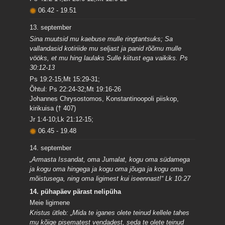
06.42
-
19.51
13. september
Sina muutsid mu kaebuse mulle ringtantsuks; Sa
vallandasid kotiriide mu seljast ja panid rõõmu mulle
vööks, et mu hing laulaks Sulle kiitust ega vaikiks. Ps
30:12-13
Ps 19:2-15;Mt 15:29-31;
Õhtul: Ps 22:24-32;Mt 19:16-26
Johannes Chrysostomos, Konstantinoopoli piiskop,
kirikuisa († 407)
Jr 1:4-10;Lk 21:12-15;
06.45
-
19.48
14. september
„Armasta Issandat, oma Jumalat, kogu oma südamega
ja kogu oma hingega ja kogu oma jõuga ja kogu oma
mõistusega, ning oma ligimest kui iseennast!“ Lk 10:27
14. pühapäev pärast nelipüha
Meie ligimene
Kristus ütleb: „Mida te iganes olete teinud kellele tahes
mu kõige pisematest vendadest, seda te olete teinud