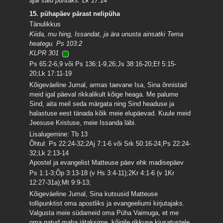
ajal said puhtaks. Lk 17:14
15. pühapäev pärast nelipüha
Tänulikkus
Kiida, mu hing, Issandat, ja ära unusta ainsatki Tema
heategu. Ps 103:2
KLPR 301
Ps 65:2-6,9 või Ps 136:1-9,26;Js 38:16-20;Ef 5:15-
20;Lk 17:11-19
Kõigeväeline Jumal, armas taevane Isa, Sina õnnistad
meid igal päeval rikkalikult kõige heaga. Me palume
Sind, aita meil seda märgata ning Sind headuse ja
halastuse eest tänada kõik meie elupäevad. Kuule meid
Jeesuse Kristuse, meie Issanda läbi.
Lisalugemine: Tb 13
Õhtul: Ps 22:24-32;2Aj 7:1-6 või Srk 50:16-24;Ps 22:24-
32;Lk 2:13-14
Apostel ja evangelist Matteuse päev ehk madisepäev
Ps 1:1-3;Õp 3:13-18 (v Hs 3:4-11);2Kr 4:1-6 (v 1Kr
12:27-31a);Mt 9:9-13;
Kõigeväeline Jumal, Sina kutsusid Matteuse
tollipunktist oma apostliks ja evangeeliumi kirjutajaks.
Valgusta meie südameid oma Püha Vaimuga, et me
oma patud maha jätaksime, kõigile rikkuse kiusatustele