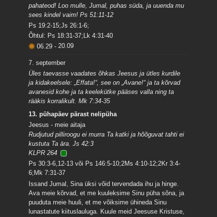
pahateod! Loo mulle, Jumal, puhas süda, ja uuenda mu
sees kindel vaim! Ps 51:11-12
Ps 19:2-15;Js 26:1-6;
Õhtul: Ps 18:31-37;Lk 4:31-40
06.29
-
20.09
7. september
Üles taevasse vaadates õhkas Jeesus ja ütles kurdile
ja kidakeelsele: „Effata!“, see on „Avane!“ ja ta kõrvad
avanesid kohe ja ta keelekütke pääses valla ning ta
rääkis korralikult. Mk 7:34-35
13. pühapäev pärast nelipüha
Jeesus - meie aitaja
Rudjutud pilliroogu ei murra Ta katki ja hõõguvat tahti ei
kustuta Ta ära. Js 42:3
KLPR 264
Ps 30:3-6,12-13 või Ps 146:5-10;2Ms 4:10-12;2Kr 3:4-
6;Mk 7:31-37
Issand Jumal, Sina üksi võid tervendada ihu ja hinge.
Ava meie kõrvad, et me kuuleksime Sinu püha sõna, ja
puuduta meie huuli, et me võiksime ühineda Sinu
lunastatute kiituslauluga. Kuule meid Jeesuse Kristuse,