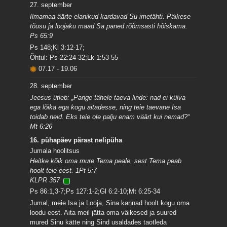
27. september
Ilmamaa äärte elanikud kardavad Su imetähti. Päikese
tõusu ja loojaku maad Sa paned rõõmsasti hõiskama.
Ps 65:9
Ps 148;Kl 3:12-17;
Õhtul: Ps 22:24-32;Lk 1:53-55
07.17
-
19.06
28. september
Jeesus ütleb: „Pange tähele taeva linde: nad ei külva
ega lõika ega kogu aitadesse, ning teie taevane Isa
toidab neid. Eks teie ole palju enam väärt kui nemad?“
Mt 6:26
16. pühapäev pärast nelipüha
Jumala hoolitsus
Heitke kõik oma mure Tema peale, sest Tema peab
hoolt teie eest. 1Pt 5:7
KLPR 357
Ps 86:1,3-7;Ps 127:1-2;Gl 6:2-10;Mt 6:25-34
Jumal, meie Isa ja Looja, Sina kannad hoolt kogu oma
loodu eest. Aita meil jätta oma väikesed ja suured
mured Sinu kätte ning Sind usaldades taotleda