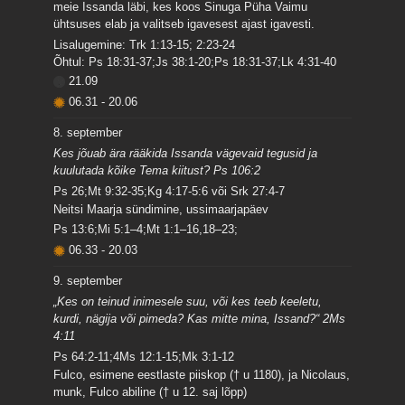
meie Issanda läbi, kes koos Sinuga Püha Vaimu
ühtsuses elab ja valitseb igavesest ajast igavesti.
Lisalugemine: Trk 1:13-15; 2:23-24
Õhtul: Ps 18:31-37;Js 38:1-20;Ps 18:31-37;Lk 4:31-40
21.09
06.31
-
20.06
8. september
Kes jõuab ära rääkida Issanda vägevaid tegusid ja
kuulutada kõike Tema kiitust? Ps 106:2
Ps 26;Mt 9:32-35;Kg 4:17-5:6 või Srk 27:4-7
Neitsi Maarja sündimine, ussimaarjapäev
Ps 13:6;Mi 5:1–4;Mt 1:1–16,18–23;
06.33
-
20.03
9. september
„Kes on teinud inimesele suu, või kes teeb keeletu,
kurdi, nägija või pimeda? Kas mitte mina, Issand?“ 2Ms
4:11
Ps 64:2-11;4Ms 12:1-15;Mk 3:1-12
Fulco, esimene eestlaste piiskop († u 1180), ja Nicolaus,
munk, Fulco abiline († u 12. saj lõpp)