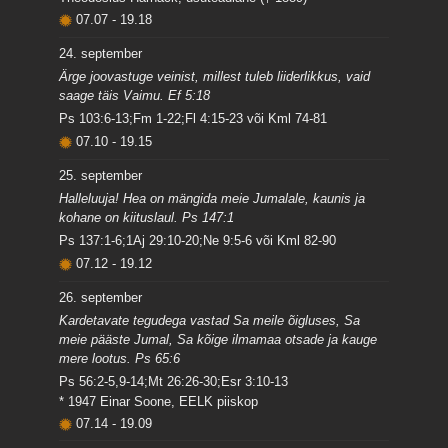
07.07
-
19.18
24. september
Ärge joovastuge veinist, millest tuleb liiderlikkus, vaid
saage täis Vaimu. Ef 5:18
Ps 103:6-13;Fm 1-22;Fl 4:15-23 või Kml 74-81
07.10
-
19.15
25. september
Halleluuja! Hea on mängida meie Jumalale, kaunis ja
kohane on kiituslaul. Ps 147:1
Ps 137:1-6;1Aj 29:10-20;Ne 9:5-6 või Kml 82-90
07.12
-
19.12
26. september
Kardetavate tegudega vastad Sa meile õigluses, Sa
meie pääste Jumal, Sa kõige ilmamaa otsade ja kauge
mere lootus. Ps 65:6
Ps 56:2-5,9-14;Mt 26:26-30;Esr 3:10-13
* 1947 Einar Soone, EELK piiskop
07.14
-
19.09