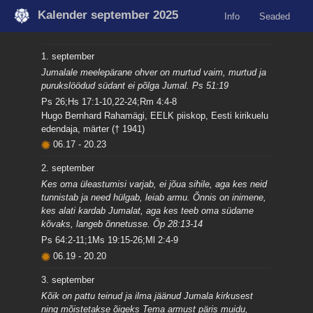
Kalender september 2025
Info
Seaded
1. september
Jumalale meelepärane ohver on murtud vaim, murtud ja
purukslöödud südant ei põlga Jumal. Ps 51:19
Ps 26;Hs 17:1-10,22-24;Rm 4:4-8
Hugo Bernhard Rahamägi, EELK piiskop, Eesti kirikuelu
edendaja, märter († 1941)
06.17
-
20.23
2. september
Kes oma üleastumisi varjab, ei jõua sihile, aga kes neid
tunnistab ja need hülgab, leiab armu. Õnnis on inimene,
kes alati kardab Jumalat, aga kes teeb oma südame
kõvaks, langeb õnnetusse. Õp 28:13-14
Ps 64:2-11;1Ms 19:15-26;Ml 2:4-9
06.19
-
20.20
3. september
Kõik on pattu teinud ja ilma jäänud Jumala kirkusest
ning mõistetakse õigeks Tema armust päris muidu,