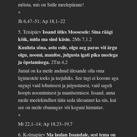
mõista, mis on Sulle meelepärane!
*
Jh 6,47–51; Ap 18,1–22
Issand ütles Moosesele: Sina räägi
5. Teisipäev
kõik, mida ma sind käsin.
2Ms 7,1.2
Kuuluta sõna, astu esile, olgu aeg paras või ärgu
olgu, noomi, manitse, julgusta igati pika meelega
ja õpetamisega.
2Tm 4,2
Jumal on ka meile andnud ülesande olla oma
ligimestele toeks ja teejuhiks. See tugi ei koosne aga
sugugi vaid lohutusest ja julgustusest, vaid sageli
hoopis noomimisest ja manitsemisest. Issand, anna
meile meelekindlust täita seda ülesannet ka siis, kui
see on meile ebamugav või koguni hirmutav.
*
Mt 22,1–14; Ap 18,23–19,7
Ma laulan Issandale, sest tema on
6. Kolmapäev