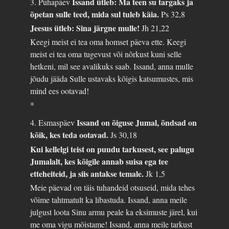
Issand ütleb: Ma teen su targaks ja
3. Pühapäev
õpetan sulle teed, mida sul tuleb käia.
Ps 32,8
Jeesus ütleb: Sina järgne mulle!
Jh 21,22
Keegi meist ei tea oma homset päeva ette. Keegi
meist ei tea oma tugevust või nõrkust kuni selle
hetkeni, mil see avalikuks saab. Issand, anna mulle
jõudu jääda Sulle ustavaks kõigis katsumustes, mis
mind ees ootavad!
*
Issand on õiguse Jumal, õndsad on
4. Esmaspäev
kõik, kes teda ootavad.
Js 30,18
Kui kellelgi teist on puudu tarkusest, see palugu
Jumalalt, kes kõigile annab suisa ega tee
etteheiteid, ja siis antakse temale.
Jk 1,5
Meie päevad on täis tuhandeid otsuseid, mida tehes
võime tahtmatult ka libastuda. Issand, anna meile
julgust loota Sinu armu peale ka eksimuste järel, kui
me oma vigu mõistame! Issand, anna meile tarkust