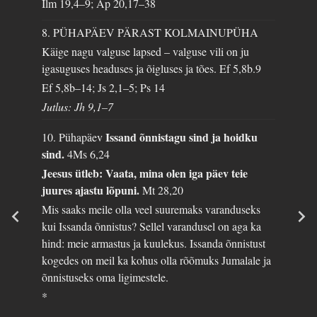
Ilm 19,4–9; Ap 20,17–38
8. PÜHAPÄEV PÄRAST KOLMAINUPÜHA
Käige nagu valguse lapsed – valguse vili on ju
igasuguses headuses ja õigluses ja tões.
Ef 5,8b.9
Ef 5,8b–14; Js 2,1–5; Ps 14
Jutlus: Jh 9,1–7
Issand õnnistagu sind ja hoidku
10. Pühapäev
sind.
4Ms 6,24
Jeesus ütleb: Vaata, mina olen iga päev teie
juures ajastu lõpuni.
Mt 28,20
Mis saaks meile olla veel suuremaks varanduseks
kui Issanda õnnistus? Sellel varandusel on aga ka
hind: meie armastus ja kuulekus. Issanda õnnistust
kogedes on meil ka kohus olla rõõmuks Jumalale ja
õnnistuseks oma ligimestele.
*