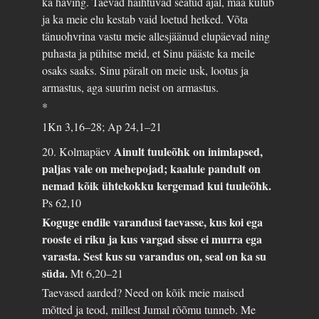
ka häving. Taevad haihtuvad seatud ajal, maa kulub
ja ka meie elu kestab vaid loetud hetked. Võta
tänuohvrina vastu meie allesjäänud elupäevad ning
puhasta ja pühitse meid, et Sinu pääste ka meile
osaks saaks. Sinu päralt on meie usk, lootus ja
armastus, aga suurim neist on armastus.
*
1Kn 3,16–28; Ap 24,1–21
Ainult tuuleõhk on inimlapsed,
20. Kolmapäev
paljas vale on mehepojad; kaalule pandult on
nemad kõik ühtekokku kergemad kui tuuleõhk.
Ps 62,10
Koguge endile varandusi taevasse, kus koi ega
rooste ei riku ja kus vargad sisse ei murra ega
varasta. Sest kus su varandus on, seal on ka su
süda.
Mt 6,20–21
Taevased aarded? Need on kõik meie maised
mõtted ja teod, millest Jumal rõõmu tunneb. Me