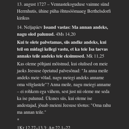
13. august 1727 – Vennastekoguduse vaimne sünd
Herrnhutis, ühine püha õhtusöömaaeg Berthelsdorfi
kirikus
Issand vastas: Ma annan andeks,
14. Neljapäev
nagu oled palunud.
4Ms 14,20
Kui te olete palvetamas, siis andke andeks, kui
teil on midagi kellegi vastu, et ka teie Isa taevas
annaks teile andeks teie eksimused.
Mk 11,25
Kas oleme põhjani mõistnud, kui olulised on meie
jaoks Jeesuse õpetatud palvesõnad: "Ja anna meile
andeks meie võlad, nagu meiegi andeks anname
oma võlglastele"? Anna meile, nagu meiegi anname
– ei rohkem ega vähem, sest just nii oleme me seda
ka ise palunud. Üksnes siis, kui oleme ise
andestajad, jõuab meieni Jeesuse tõotus: "Oma rahu
ma annan teile."
*
1Kr 12,27–13,3; Ap 22,1–22