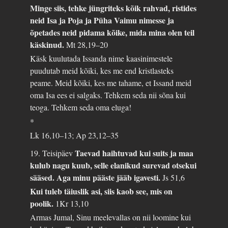
Minge siis, tehke jüngriteks kõik rahvad, ristides
neid Isa ja Poja ja Püha Vaimu nimesse ja
õpetades neid pidama kõike, mida mina olen teil
käskinud.
Mt 28,19–20
Käsk kuulutada Issanda nime kaasinimestele
puudutab meid kõiki, kes me end kristlasteks
peame. Meid kõiki, kes me tahame, et Issand meid
oma Isa ees ei salgaks. Tehkem seda nii sõna kui
teoga. Tehkem seda oma eluga!
*
Lk 16,10–13; Ap 23,12–35
Taevad haihtuvad kui suits ja maa
19. Teisipäev
kulub nagu kuub, selle elanikud surevad otsekui
sääsed. Aga minu pääste jääb igavesti.
Js 51,6
Kui tuleb täiuslik asi, siis kaob see, mis on
poolik.
1Kr 13,10
Armas Jumal, Sinu meelevallas on nii loomine kui