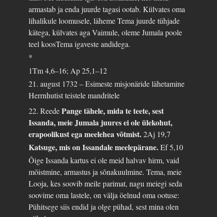
armastab ja enda juurde tagasi ootab. Külvates oma
lihalikule loomusele, läheme Tema juurde tühjade
kätega, külvates aga Vaimule, oleme Jumala poole
teel koosTema igaveste andidega.
*
1Tm 4,6–16; Ap 25,1–12
21. august 1732 – Esimeste misjonäride lähetamine
Herrnhutist teistele mandritele
Pange tähele, mida te teete, sest
22. Reede
Issanda, meie Jumala juures ei ole ülekohut,
erapoolikust ega meelehea võtmist.
2Aj 19,7
Katsuge, mis on Issandale meelepärane.
Ef 5,10
Õige Issanda kartus ei ole meid halvav hirm, vaid
mõistmine, armastus ja sõnakuulmine. Tema, meie
Looja, kes soovib meile parimat, nagu meiegi seda
soovime oma lastele, on välja öelnud oma ootuse:
Pühitsege siis endid ja olge pühad, sest mina olen