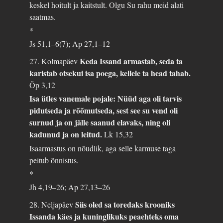
keskel hoitult ja kaitstult. Olgu Su rahu meid alati
saatmas.
*
Js 51,1–6(7); Ap 27,1–12
Keda Issand armastab, seda ta
27. Kolmapäev
karistab otsekui isa poega, kellele ta head tahab.
Õp 3,12
Isa ütles vanemale pojale: Nüüd aga oli tarvis
pidutseda ja rõõmutseda, sest see su vend oli
surnud ja on jälle saanud elavaks, ning oli
kadunud ja on leitud.
Lk 15,32
Isaarmastus on nõudlik, aga selle karmuse taga
peitub õnnistus.
*
Jh 4,19–26; Ap 27,13–26
Siis oled sa toredaks krooniks
28. Neljapäev
Issanda käes ja kuninglikuks peaehteks oma