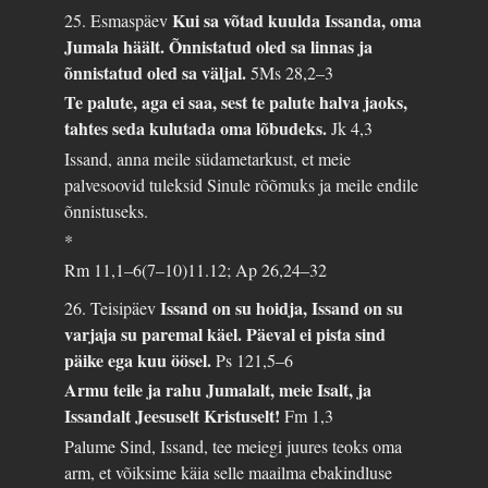
Kui sa võtad kuulda Issanda, oma
25. Esmaspäev
Jumala häält. Õnnistatud oled sa linnas ja
õnnistatud oled sa väljal.
5Ms 28,2–3
Te palute, aga ei saa, sest te palute halva jaoks,
tahtes seda kulutada oma lõbudeks.
Jk 4,3
Issand, anna meile südametarkust, et meie
palvesoovid tuleksid Sinule rõõmuks ja meile endile
õnnistuseks.
*
Rm 11,1–6(7–10)11.12; Ap 26,24–32
Issand on su hoidja, Issand on su
26. Teisipäev
varjaja su paremal käel. Päeval ei pista sind
päike ega kuu öösel.
Ps 121,5–6
Armu teile ja rahu Jumalalt, meie Isalt, ja
Issandalt Jeesuselt Kristuselt!
Fm 1,3
Palume Sind, Issand, tee meiegi juures teoks oma
arm, et võiksime käia selle maailma ebakindluse