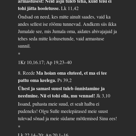
armastusest! Neid asju tuleb teha, kuid teisi ei
tohi jätta hooletusse.
Lk 11,42
Õndsad on need, kes mitte ainult saades, vaid ka
andes sellest ise rõõmu tunnevad. Andkem siis ikka
Jumalale see, mis Jumala oma, aidates abivajajaid ja
tehes seda mitte kohusetunde, vaid armastuse
sunnil.
*
1Kr 10,16.17; Ap 19,23–40
Ma hoian oma eluteed, et ma ei tee
8. Reede
pattu oma keelega.
Ps 39,2
Ühest ja samast suust tuleb õnnistamine ja
needmine. Nii ei tohi olla, mu vennad!
Jk 3,10
Issand, puhasta meie suud, et sealt halba ei
pudeneks! Olgu Sulle meelepärased meie suust
tulevad sõnad ja meie südame mõtlemised Sinu ees!
*
Lk 22,14–20; Ap 20,1–16