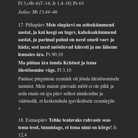
Fl 3,(4b–6)7–14; Jr 1,4–10; Ps 63
Jutlus: Mt 13,44–46
Meie elupäevi on seitsekümmend
17. Pühapäev
aastat, ja kui keegi on tugev, kaheksakümmend
aastat, ja parimal puhul on need ometi vaev ja
häda; sest need mööduvad kiiresti ja me läheme
lennates ära.
Ps 90,10
Ma püüan ära tunda Kristust ja tema
ülestõusmise väge.
Fl 3,10
Pauluse pingutuste eesmärk oli jõuda ülestõusmisele
surnuist. Meie maiste päevade mõõt ei ole pikk ja
seda enam on iga päev sellest ainukordne ja
väärtuslik, et keskenduda igavikulisele eesmärgile.
*
Tehke teatavaks rahvaste seas
18. Esmaspäev
tema teod, tunnistage, et tema nimi on kõrge!
Js
12,4