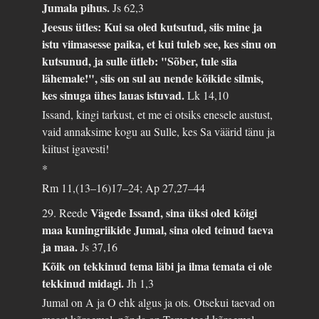
Jumala pihus.
Js 62,3
Jeesus ütles: Kui sa oled kutsutud, siis mine ja
istu viimasesse paika, et kui tuleb see, kes sinu on
kutsunud, ja sulle ütleb: "Sõber, tule siia
lähemale!", siis on sul au nende kõikide silmis,
kes sinuga ühes lauas istuvad.
Lk 14,10
Issand, kingi tarkust, et me ei otsiks enesele austust,
vaid annaksime kogu au Sulle, kes Sa väärid tänu ja
kiitust igavesti!
*
Rm 11,(13–16)17–24; Ap 27,27–44
Vägede Issand, sina üksi oled kõigi
29. Reede
maa kuningriikide Jumal, sina oled teinud taeva
ja maa.
Js 37,16
Kõik on tekkinud tema läbi ja ilma temata ei ole
tekkinud midagi.
Jh 1,3
Jumal on A ja O ehk algus ja ots. Otsekui taevad on