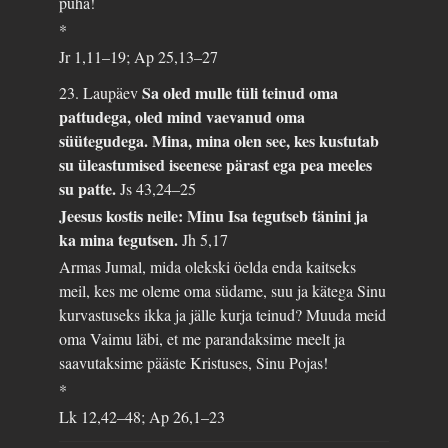
püha!
*
Jr 1,11–19; Ap 25,13–27
Sa oled mulle tüli teinud oma
23. Laupäev
pattudega, oled mind vaevanud oma
süütegudega. Mina, mina olen see, kes kustutab
su üleastumised iseenese pärast ega pea meeles
su patte.
Js 43,24–25
Jeesus kostis neile: Minu Isa tegutseb tänini ja
ka mina tegutsen.
Jh 5,17
Armas Jumal, mida olekski öelda enda kaitseks
meil, kes me oleme oma südame, suu ja kätega Sinu
kurvastuseks ikka ja jälle kurja teinud? Muuda meid
oma Vaimu läbi, et me parandaksime meelt ja
saavutaksime pääste Kristuses, Sinu Pojas!
*
Lk 12,42–48; Ap 26,1–23