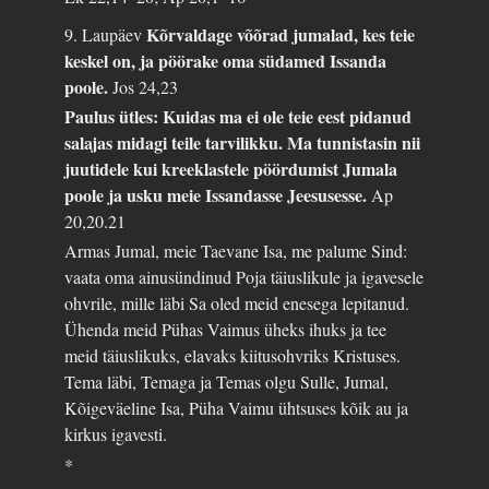
Kõrvaldage võõrad jumalad, kes teie
9. Laupäev
keskel on, ja pöörake oma südamed Issanda
poole.
Jos 24,23
Paulus ütles: Kuidas ma ei ole teie eest pidanud
salajas midagi teile tarvilikku. Ma tunnistasin nii
juutidele kui kreeklastele pöördumist Jumala
poole ja usku meie Issandasse Jeesusesse.
Ap
20,20.21
Armas Jumal, meie Taevane Isa, me palume Sind:
vaata oma ainusündinud Poja täiuslikule ja igavesele
ohvrile, mille läbi Sa oled meid enesega lepitanud.
Ühenda meid Pühas Vaimus üheks ihuks ja tee
meid täiuslikuks, elavaks kiitusohvriks Kristuses.
Tema läbi, Temaga ja Temas olgu Sulle, Jumal,
Kõigeväeline Isa, Püha Vaimu ühtsuses kõik au ja
kirkus igavesti.
*