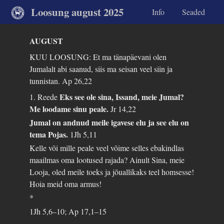
Loosung august 2025
Info
Seaded
AUGUST
KUU LOOSUNG: Et ma tänapäevani olen
Jumalalt abi saanud, siis ma seisan veel siin ja
tunnistan.
Ap 26,22
Eks see ole sina, Issand, meie Jumal?
1. Reede
Me loodame sinu peale.
Jr 14,22
Jumal on andnud meile igavese elu ja see elu on
tema Pojas.
1Jh 5,11
Kelle või mille peale veel võime selles ebakindlas
maailmas oma lootused rajada? Ainult Sina, meie
Looja, oled meile toeks ja jõuallikaks teel homsesse!
Hoia meid oma armus!
*
1Jh 5,6–10; Ap 17,1–15