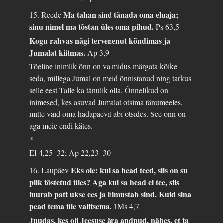
Ma tahan sind tänada oma eluaja;
15. Reede
sinu nimel ma tõstan üles oma pihud.
Ps 63,5
Kogu rahvas nägi tervenenut kõndimas ja
Jumalat kiitmas.
Ap 3,9
Tõeline inimlik õnn on valmidus märgata kõike
seda, millega Jumal on meid õnnistanud ning tarkus
selle eest Talle ka tänulik olla. Õnnelikud on
inimesed, kes asuvad Jumalat otsima tänumeeles,
mitte vaid oma hädapäevil abi otsides. See õnn on
aga meie endi kätes.
*
Ef 4,25–32; Ap 22,23–30
Eks ole: kui sa head teed, siis on su
16. Laupäev
pilk tõstetud üles? Aga kui sa head ei tee, siis
luurab patt ukse ees ja himustab sind. Kuid sina
pead tema üle valitsema.
1Ms 4,7
Juudas, kes oli Jeesuse ära andnud, nähes, et ta