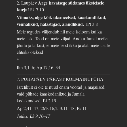
Ärge kavatsege südames üksteisele
2. Laupäev
kurja!
Sk 7,10
Viimaks, olge kõik üksmeelsed, kaastundlikud,
vennalikud, halastajad, alandlikud.
1Pt 3,8
Meie tegudes väljendub nii meie iseloom kui ka
meie usk. Teod on meie viljad. Andku Jumal meile
jõudu ja tarkust, et meie teod ikka ja alati meie usule
ehteiks oleksid!
*
Ilm 3,1–6; Ap 17,16–34
7. PÜHAPÄEV PÄRAST KOLMAINUPÜHA
Järelikult ei ole te nüüd enam võõrad ja majalised,
vaid pühade kaaskodanikud ja Jumala
kodakondsed.
Ef 2,19
Ap 2,41–47; 2Ms 16,2–3.11–18; Ps 11
Jutlus: Lk 9,10–17