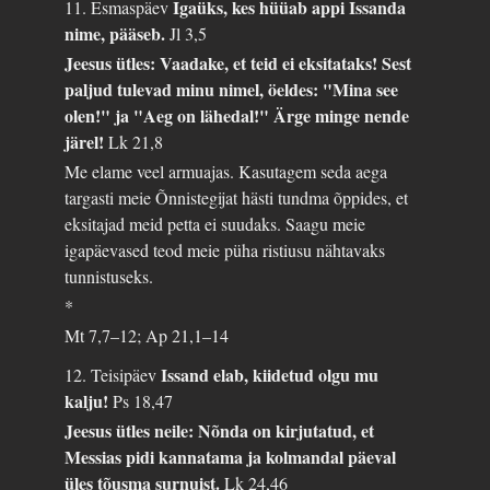
Igaüks, kes hüüab appi Issanda
11. Esmaspäev
nime, pääseb.
Jl 3,5
Jeesus ütles: Vaadake, et teid ei eksitataks! Sest
paljud tulevad minu nimel, öeldes: "Mina see
olen!" ja "Aeg on lähedal!" Ärge minge nende
järel!
Lk 21,8
Me elame veel armuajas. Kasutagem seda aega
targasti meie Õnnistegijat hästi tundma õppides, et
eksitajad meid petta ei suudaks. Saagu meie
igapäevased teod meie püha ristiusu nähtavaks
tunnistuseks.
*
Mt 7,7–12; Ap 21,1–14
Issand elab, kiidetud olgu mu
12. Teisipäev
kalju!
Ps 18,47
Jeesus ütles neile: Nõnda on kirjutatud, et
Messias pidi kannatama ja kolmandal päeval
üles tõusma surnuist.
Lk 24,46