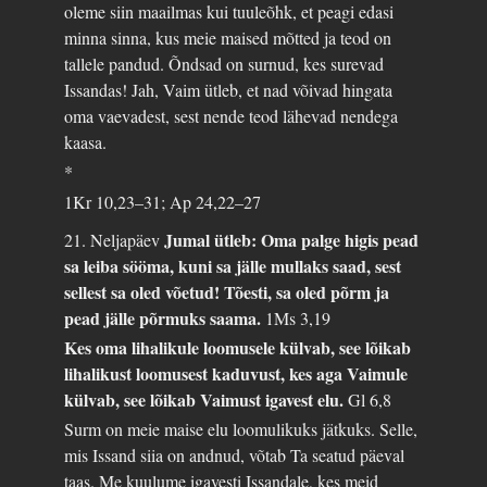
oleme siin maailmas kui tuuleõhk, et peagi edasi
minna sinna, kus meie maised mõtted ja teod on
tallele pandud. Õndsad on surnud, kes surevad
Issandas! Jah, Vaim ütleb, et nad võivad hingata
oma vaevadest, sest nende teod lähevad nendega
kaasa.
*
1Kr 10,23–31; Ap 24,22–27
Jumal ütleb: Oma palge higis pead
21. Neljapäev
sa leiba sööma, kuni sa jälle mullaks saad, sest
sellest sa oled võetud! Tõesti, sa oled põrm ja
pead jälle põrmuks saama.
1Ms 3,19
Kes oma lihalikule loomusele külvab, see lõikab
lihalikust loomusest kaduvust, kes aga Vaimule
külvab, see lõikab Vaimust igavest elu.
Gl 6,8
Surm on meie maise elu loomulikuks jätkuks. Selle,
mis Issand siia on andnud, võtab Ta seatud päeval
taas. Me kuulume igavesti Issandale, kes meid