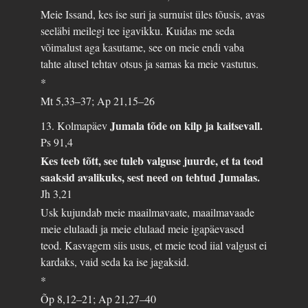
Meie Issand, kes ise suri ja surnuist üles tõusis, avas
seeläbi meilegi tee igavikku. Kuidas me seda
võimalust aga kasutame, see on meie endi vaba
tahte alusel tehtav otsus ja samas ka meie vastutus.
*
Mt 5,33–37; Ap 21,15–26
Jumala tõde on kilp ja kaitsevall.
13. Kolmapäev
Ps 91,4
Kes teeb tõtt, see tuleb valguse juurde, et ta teod
saaksid avalikuks, sest need on tehtud Jumalas.
Jh 3,21
Usk kujundab meie maailmavaate, maailmavaade
meie elulaadi ja meie elulaad meie igapäevased
teod. Kasvagem siis usus, et meie teod iial valgust ei
kardaks, vaid seda ka ise jagaksid.
*
Õp 8,12–21; Ap 21,27–40