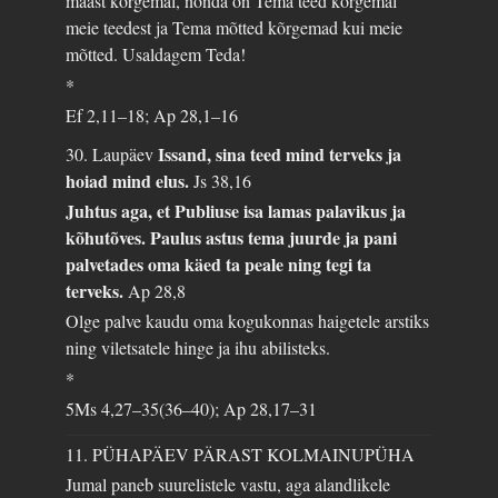
maast kõrgemal, nõnda on Tema teed kõrgemal
meie teedest ja Tema mõtted kõrgemad kui meie
mõtted. Usaldagem Teda!
*
Ef 2,11–18; Ap 28,1–16
Issand, sina teed mind terveks ja
30. Laupäev
hoiad mind elus.
Js 38,16
Juhtus aga, et Publiuse isa lamas palavikus ja
kõhutõves. Paulus astus tema juurde ja pani
palvetades oma käed ta peale ning tegi ta
terveks.
Ap 28,8
Olge palve kaudu oma kogukonnas haigetele arstiks
ning viletsatele hinge ja ihu abilisteks.
*
5Ms 4,27–35(36–40); Ap 28,17–31
11. PÜHAPÄEV PÄRAST KOLMAINUPÜHA
Jumal paneb suurelistele vastu, aga alandlikele