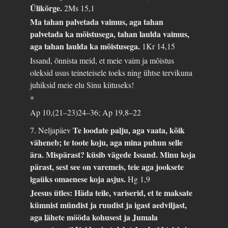
Ülikõrge.
2Ms 15,1
Ma tahan palvetada vaimus, aga tahan
palvetada ka mõistusega, tahan laulda vaimus,
aga tahan laulda ka mõistusega.
1Kr 14,15
Issand, õnnista meid, et meie vaim ja mõistus
oleksid usus teineteisele toeks ning ühtse tervikuna
juhiksid meie elu Sinu kiituseks!
*
Ap 10,(21–23)24–36; Ap 19,8–22
Te loodate palju, aga vaata, kõik
7. Neljapäev
väheneb; te toote koju, aga mina puhun selle
ära. Mispärast? küsib vägede Issand. Minu koja
pärast, sest see on varemeis, teie aga jooksete
igaüks omaenese koja asjus.
Hg 1,9
Jeesus ütles: Häda teile, variserid, et te maksate
kümnist mündist ja ruudist ja igast aedviljast,
aga lähete mööda kohusest ja Jumala