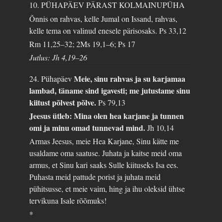
10. PÜHAPÄEV PÄRAST KOLMAINUPÜHA
Õnnis on rahvas, kelle Jumal on Issand, rahvas,
kelle tema on valinud enesele pärisosaks.
Ps 33,12
Rm 11,25–32; 2Ms 19,1–6; Ps 17
Jutlus: Jh 4,19–26
Meie, sinu rahvas ja su karjamaa
24. Pühapäev
lambad, täname sind igavesti; me jutustame sinu
kiitust põlvest põlve.
Ps 79,13
Jeesus ütleb: Mina olen hea karjane ja tunnen
omi ja minu omad tunnevad mind.
Jh 10,14
Armas Jeesus, meie Hea Karjane, Sinu kätte me
usaldame oma saatuse. Juhata ja kaitse meid oma
armus, et Sinu kari saaks Sulle kiituseks Isa ees.
Puhasta meid pattude porist ja juhata meid
pühitsusse, et meie vaim, hing ja ihu oleksid ühtse
tervikuna Isale rõõmuks!
*