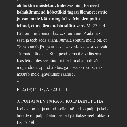
oli hukka mõistetud, kahetses ning tõi need
kolmkümmend hõbetükki tagasi ülempreestrite
ja vanemate kätte ning ütles: Ma olen pattu
teinud, et ma ära andsin süütu vere.
Mt 27,3–4
Patt on inimkonna ukse ees luuranud Aadamast
saati ja teeb seda siiani. Jumala sõnum meile on, et
Tema annab jõu patu vastu seismiseks, sest vaevalt
Ta muidu ütleks: "Sina pead tema üle valitsema!"
Kas leida üles see jõud, mille Jumal annab või
muganduda õpitud abitusega – see on valik, mis
määrab meie igavikulise saatuse.
*
Fl 2,(13)14–18; Ap 23,1–11
9. PÜHAPÄEV PÄRAST KOLMAINUPÜHA
Kellele on palju antud, sellelt nõutakse palju ja kelle
hoolde on palju jäetud, sellelt päritakse veel rohkem.
Lk 12,48b