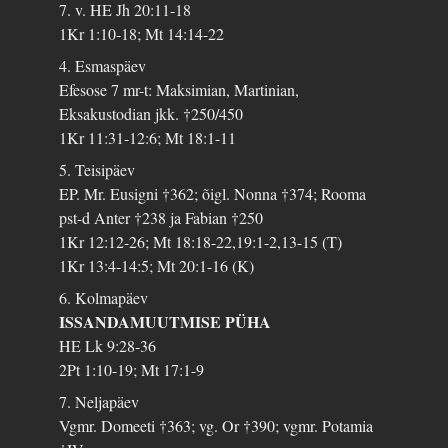
7. v. HE Jh 20:11-18
1Kr 1:10-18; Mt 14:14-22
4. Esmaspäev
Efesose 7 mr-t: Maksimian, Martinian,
Eksakustodian jkk. †250/450
1Kr 11:31-12:6; Mt 18:1-11
5. Teisipäev
EP. Mr. Eusigni †362; õigl. Nonna †374; Rooma
pst-d Anter †238 ja Fabian †250
1Kr 12:12-26; Mt 18:18-22,19:1-2,13-15 (T)
1Kr 13:4-14:5; Mt 20:1-16 (K)
6. Kolmapäev
ISSANDAMUUTMISE PÜHA
HE Lk 9:28-36
2Pt 1:10-19; Mt 17:1-9
7. Neljapäev
Vgmr. Domeeti †363; vg. Or †390; vgmr. Potamia