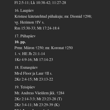
Fl 2:5-11; Lk 10:38-42; 11:27-28
16. Laupäev
Kristuse kätetatehtud pühakuju; mr. Diomid †298;
vg. Herimon †IV s.
Rm 15:30-33; Mt 17:24-18:4
17. Pühapäev
10. pp.
Prmr. Miiron †250; mr. Koronat †250
1. v. HE Jh 21:1-14
1Kr 4:9-16; Mt 17:14-23
18. Esmaspäev
Mr-d Floor ja Laur †II s.
2Kr 2:4-15; Mt 23:13-22
19. Teisipäev
Mr. Andreas Väeülem jkk. †284
2Kr 2:14-3:3; Mt 23:23-28 (T)
2Kr 3:4-11; Mt 23:29-39 (K)