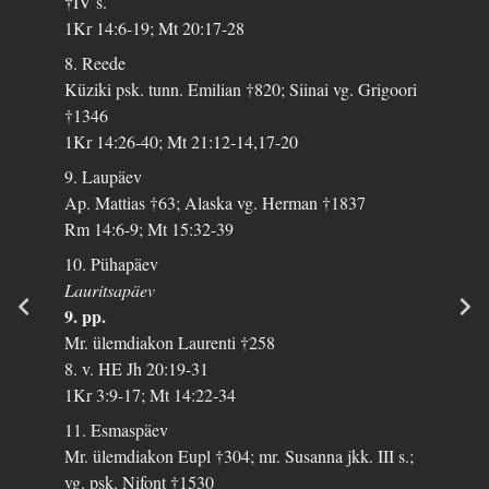
†IV s.
1Kr 14:6-19; Mt 20:17-28
8. Reede
Küziki psk. tunn. Emilian †820; Siinai vg. Grigoori
†1346
1Kr 14:26-40; Mt 21:12-14,17-20
9. Laupäev
Ap. Mattias †63; Alaska vg. Herman †1837
Rm 14:6-9; Mt 15:32-39
10. Pühapäev
Lauritsapäev
9. pp.
Mr. ülemdiakon Laurenti †258
8. v. HE Jh 20:19-31
1Kr 3:9-17; Mt 14:22-34
11. Esmaspäev
Mr. ülemdiakon Eupl †304; mr. Susanna jkk. III s.;
vg. psk. Nifont †1530