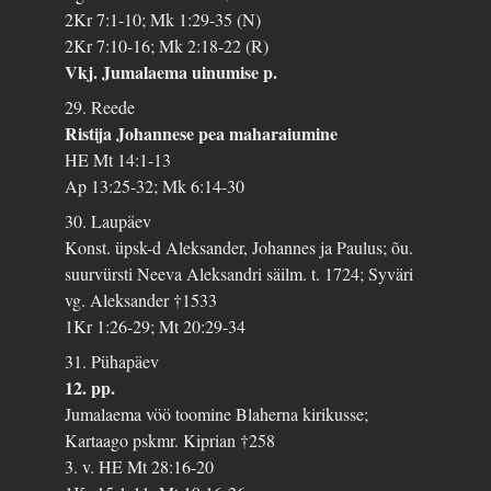
2Kr 7:1-10; Mk 1:29-35 (N)
2Kr 7:10-16; Mk 2:18-22 (R)
Vkj. Jumalaema uinumise p.
29. Reede
Ristija Johannese pea maharaiumine
HE Mt 14:1-13
Ap 13:25-32; Mk 6:14-30
30. Laupäev
Konst. üpsk-d Aleksander, Johannes ja Paulus; õu.
suurvürsti Neeva Aleksandri säilm. t. 1724; Syväri
vg. Aleksander †1533
1Kr 1:26-29; Mt 20:29-34
31. Pühapäev
12. pp.
Jumalaema vöö toomine Blaherna kirikusse;
Kartaago pskmr. Kiprian †258
3. v. HE Mt 28:16-20