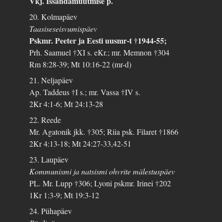
Vkj. Issandamuutmise p.
20. Kolmapäev
Taasiseseisvumispäev
Pskmr. Peeter ja Eesti uusmr-t †1944-55;
Prh. Saamuel †XI s. eKr.; mr. Memnon †304
Rm 8:28-39; Mt 10:16-22 (mr-d)
21. Neljapäev
Ap. Taddeus †I s.; mr. Vassa †IV s.
2Kr 4:1-6; Mt 24:13-28
22. Reede
Mr. Agatonik jkk. †305; Riia psk. Filaret †1866
2Kr 4:13-18; Mt 24:27-33,42-51
23. Laupäev
Kommunismi ja natsismi ohvrite mälestuspäev
PL. Mr. Lupp †306; Lyoni pskmr. Irinei †202
1Kr 1:3-9; Mt 19:3-12
24. Pühapäev