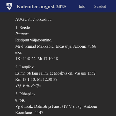
Kalender august 2025
Info
Seaded
AUGUST / lõikuskuu
1. Reede
Päätnits
Ristipuu väljatoomine.
Mr-d vennad Makkabid, Eleasar ja Saloome †166
eKr.
1Kr 11:8-22; Mt 17:10-18
2. Laupäev
Esimr. Stefani säilm. t.; Moskva õn. Vassiili 1552
Rm 13:1-10; Mt 12:30-37
Vkj. Prh. Eelija
3. Pühapäev
8. pp.
Vg-d Iisak, Dalmati ja Faust †IV-V s.; vg. Antooni
Roomlane †1147