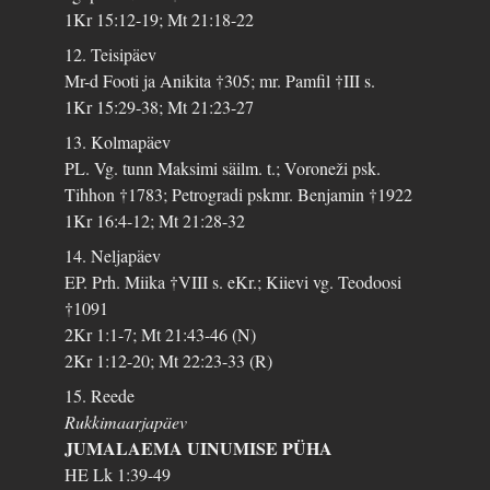
1Kr 15:12-19; Mt 21:18-22
12. Teisipäev
Mr-d Footi ja Anikita †305; mr. Pamfil †III s.
1Kr 15:29-38; Mt 21:23-27
13. Kolmapäev
PL. Vg. tunn Maksimi säilm. t.; Voroneži psk.
Tihhon †1783; Petrogradi pskmr. Benjamin †1922
1Kr 16:4-12; Mt 21:28-32
14. Neljapäev
EP. Prh. Miika †VIII s. eKr.; Kiievi vg. Teodoosi
†1091
2Kr 1:1-7; Mt 21:43-46 (N)
2Kr 1:12-20; Mt 22:23-33 (R)
15. Reede
Rukkimaarjapäev
JUMALAEMA UINUMISE PÜHA
HE Lk 1:39-49