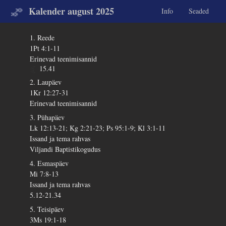
Kalender august 2025
Info
Seaded
1. Reede
1Pt 4:1-11
Erinevad teenimisannid
15.41
2. Laupäev
1Kr 12:27-31
Erinevad teenimisannid
3. Pühapäev
Lk 12:13-21; Kg 2:21-23; Ps 95:1-9; Kl 3:1-11
Issand ja tema rahvas
Viljandi Baptistikogudus
4. Esmaspäev
Mi 7:8-13
Issand ja tema rahvas
5.12-21.34
5. Teisipäev
3Ms 19:1-18