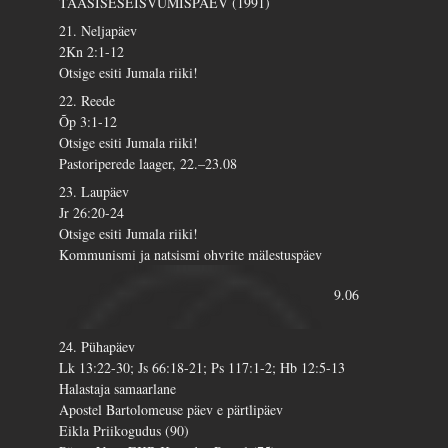
TAASISESEISVUMISPÄEV (1991)
21. Neljapäev
2Kn 2:1-12
Otsige esiti Jumala riiki!
22. Reede
Õp 3:1-12
Otsige esiti Jumala riiki!
Pastoriperede laager, 22.–23.08
23. Laupäev
Jr 26:20-24
Otsige esiti Jumala riiki!
Kommunismi ja natsismi ohvrite mälestuspäev
9.06
24. Pühapäev
Lk 13:22-30; Js 66:18-21; Ps 117:1-2; Hb 12:5-13
Halastaja samaarlane
Apostel Bartolomeuse päev e pärtlipäev
Eikla Priikogudus (90)