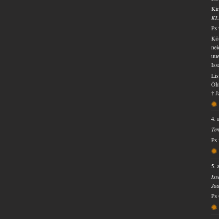
Kir
KL
Ps
Kõi
nei
uue
Iss
Lis
Õht
† J
4. 
Tem
Ps 
5. 
Iss
Jaa
Ps 