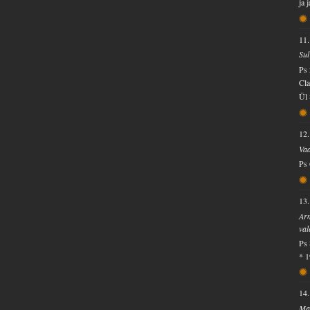
ja 
11.
Sul
Ps 
Cla
Ül 
12.
Vaa
Ps 
13.
Arm
val
Ps 
* 
14.
Ma 