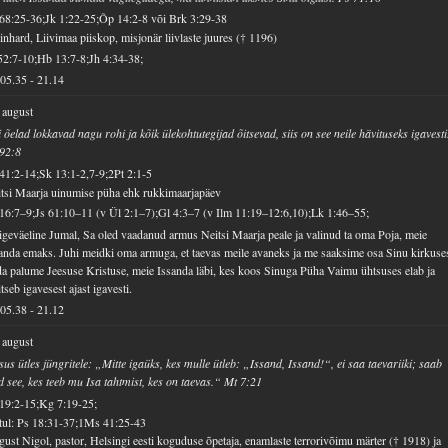
68:25-36;Jk 1:22-25;Õp 14:2-8 või Brk 3:29-38
nhard, Liivimaa piiskop, misjonär liivlaste juures († 1196)
52:7-10;Hb 13:7-8;Jh 4:34-38;
05.35
-
21.14
 august
 õelad lokkavad nagu rohi ja kõik ülekohtutegijad õitsevad, siis on see neile hävituseks igavesti
92:8
41:2-14;Sk 13:1-2,7-9;2Pt 2:1-5
tsi Maarja uinumise püha ehk rukkimaarjapäev
16:7–9;Js 61:10–11 (v Ül 2:1–7);Gl 4:3–7 (v Ilm 11:19–12:6,10);Lk 1:46–55;
geväeline Jumal, Sa oled vaadanud armus Neitsi Maarja peale ja valinud ta oma Poja, meie
anda emaks. Juhi meidki oma armuga, et taevas meile avaneks ja me saaksime osa Sinu kirkuses
a palume Jeesuse Kristuse, meie Issanda läbi, kes koos Sinuga Püha Vaimu ühtsuses elab ja
itseb igavesest ajast igavesti.
05.38
-
21.12
 august
sus ütles jüngritele: „Mitte igaüks, kes mulle ütleb: „Issand, Issand!“, ei saa taevariiki; saab
d see, kes teeb mu Isa tahtmist, kes on taevas.“ Mt 7:21
19:2-15;Kg 7:19-25;
ul: Ps 18:31-37;1Ms 41:25-43
ust Nigol, pastor, Helsingi eesti koguduse õpetaja, enamlaste terrorivõimu märter († 1918) ja