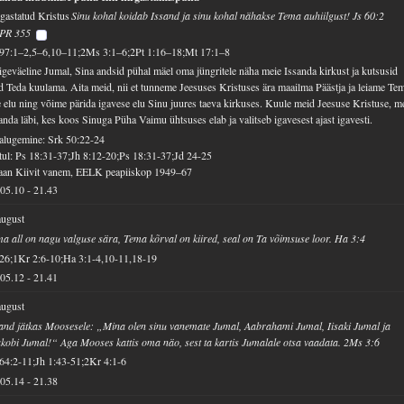
gastatud Kristus
Sinu kohal koidab Issand ja sinu kohal nähakse Tema auhiilgust! Js 60:2
PR 355
 97:1–2,5–6,10–11;2Ms 3:1–6;2Pt 1:16–18;Mt 17:1–8
geväeline Jumal, Sina andsid pühal mäel oma jüngritele näha meie Issanda kirkust ja kutsusid
d Teda kuulama. Aita meid, nii et tunneme Jeesuses Kristuses ära maailma Päästja ja leiame Te
 elu ning võime pärida igavese elu Sinu juures taeva kirkuses. Kuule meid Jeesuse Kristuse, m
anda läbi, kes koos Sinuga Püha Vaimu ühtsuses elab ja valitseb igavesest ajast igavesti.
alugemine: Srk 50:22-24
ul: Ps 18:31-37;Jh 8:12-20;Ps 18:31-37;Jd 24-25
aan Kiivit vanem, EELK peapiiskop 1949–67
05.10
-
21.43
august
a all on nagu valguse sära, Tema kõrval on kiired, seal on Ta võimsuse loor. Ha 3:4
26;1Kr 2:6-10;Ha 3:1-4,10-11,18-19
05.12
-
21.41
august
and jätkas Moosesele: „Mina olen sinu vanemate Jumal, Aabrahami Jumal, Iisaki Jumal ja
kobi Jumal!“ Aga Mooses kattis oma näo, sest ta kartis Jumalale otsa vaadata. 2Ms 3:6
64:2-11;Jh 1:43-51;2Kr 4:1-6
05.14
-
21.38