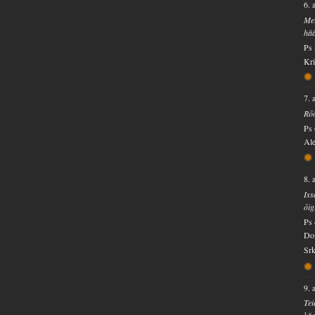
6. 
Mei
hää
Ps 
Kri
7. 
Rõõ
Ps 
Ale
8. 
Iss
õig
Ps 
Dom
Srk
9. 
Tei