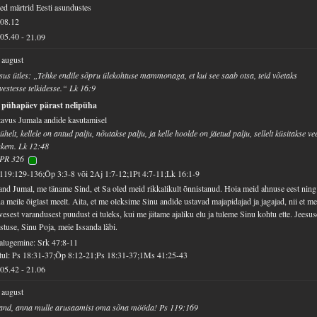
sed märtrid Eesti asundustes
08.12
05.40
-
21.09
 august
sus ütles: „Tehke endile sõpru ülekohtuse mammonaga, et kui see saab otsa, teid võetaks
vestesse telkidesse.“ Lk 16:9
. pühapäev pärast nelipüha
avus Jumala andide kasutamisel
ühelt, kellele on antud palju, nõutakse palju, ja kelle hoolde on jäetud palju, sellelt küsitakse ve
hkem. Lk 12:48
PR 326
119:129-136;Õp 3:3-8 või 2Aj 1:7-12;1Pt 4:7-11;Lk 16:1-9
and Jumal, me täname Sind, et Sa oled meid rikkalikult õnnistanud. Hoia meid ahnuse eest ning
a meile õiglast meelt. Aita, et me oleksime Sinu andide ustavad majapidajad ja jagajad, nii et me
vesest varandusest puudust ei tuleks, kui me jätame ajaliku elu ja tuleme Sinu kohtu ette. Jeesus
stuse, Sinu Poja, meie Issanda läbi.
alugemine: Srk 47:8-11
ul: Ps 18:31-37;Õp 8:12-21;Ps 18:31-37;1Ms 41:25-43
05.42
-
21.06
 august
and, anna mulle arusaamist oma sõna mööda! Ps 119:169