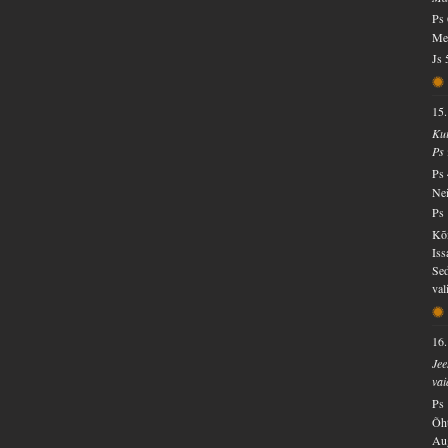
Ps 
Mei
Js 
15.
Kui
Ps 
Ps 
Nei
Ps 
Kõi
Iss
Sed
val
16.
Jee
vai
Ps 
Õht
Aug