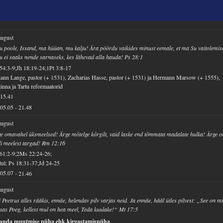
august
u poole, Issand, ma hüüan, mu kalju! Ära pöördu vaikides minust eemale, et ma Su vaitolemis
tu ei saaks nende sarnaseks, kes lähevad alla hauda! Ps 28:1
54:3-9;Jh 18:19-24;1Pt 3:8-17
ann Lange, pastor (+ 1531), Zacharias Hasse, pastor (+ 1531) ja Hermann Marsow (+ 1555),
linna ja Tartu reformaatorid
15.41
05.05
-
21.48
august
e omavahel üksmeelsed! Ärge mõtelge kõrgilt, vaid laske end tõmmata madalate hulka! Ärge o
i meelest targad! Rm 12:16
61:2-9;2Ms 22:24-26;
ul: Ps 18:31-37;Jd 24-25
05.07
-
21.46
august
 Peetrus alles rääkis, ennäe, helendav pilv varjas neid. Ja ennäe, hääl ütles pilvest: „See on m
as Poeg, kellest mul on hea meel, Teda kuulake!“ Mt 17:5
sanda muutmise püha ehk kirgastamispüha