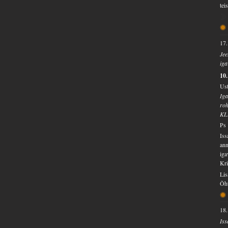
tei
17.
Jee
iga
10
Ust
Iga
ro
KL
Ps 
Iss
ann
iga
Kri
Lis
Õht
18.
Iss