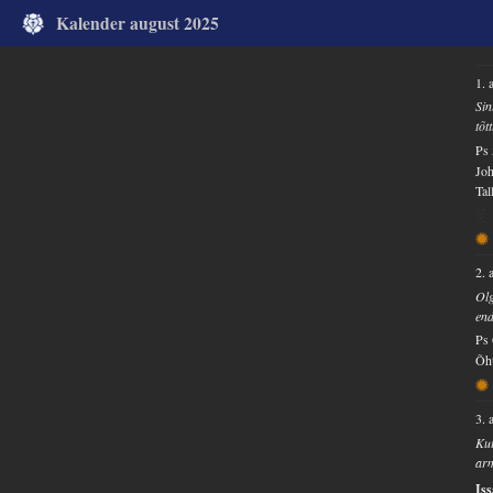
Kalender august 2025
1. 
Sin
tõt
Ps 
Joh
Tal
2. 
Olg
end
Ps 
Õht
3. 
Kui
arm
Is