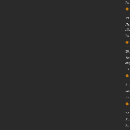
Ps
19.
Hel
süd
Ps 
20.
Tee
maj
Ps 
21.
Sin
Ps 
22.
Kal
Ps 