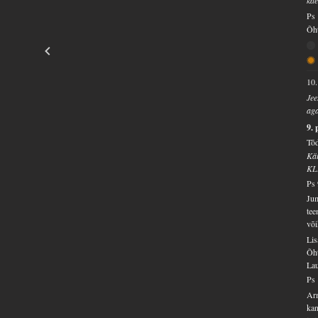
käe
Ps 
Õht
10.
Jee
aga
9.
Tõd
Käi
KL
Ps 
Jum
tee
või
Lis
Õht
Lau
Ps 
Arm
kan