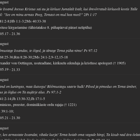
august
e Issand Jeesus Kristus sai au ja kirkust Jumalalt Isalt, kui ilmvõrratult kirkuselt kostis Talle
l: "See on minu armas Poeg, Temast on mul hea meel!" 2Pt 1:17
81:2-8;Hb 1:1-3;2Ms 40:33-38
stuse kirgastamine (tähistatakse 8. pühapäeval pärast nelipüha)
05.17
-
21.36
august
mustage Issandas, te õiged, ja tänage Tema püha nime! Ps 97:12
68:25-36;Rm 8:28-30;2Ms 24:1-2,9-12,15-18
xander von Oettingen, usuteadlane, kirikuelu edendaja ja kristluse apologeet († 1905)
05.19
-
21.33
august
and on kuningas, maa ilutsegu! Rõõmustagu saarte hulk! Pilved ja pimedus on Tema ümber,
us ja õiglus on Ta aujärje alus. Ps 97:1-2
41:2-14;Jh 13:30-32;Jh 17:1-5
inicus, preester, dominiiklaste ordu rajaja († 1221)
 39:1-10;
05.21
-
21.30
august
e, kes armastate Issandat, vihake kurja! Tema hoiab oma vagade hingi, Ta kisub nad ära õelat