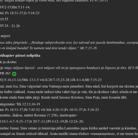
st. Valgus koidab õigele ja rõõm neile, kes õiglased südamelt. Ps 97:10-11
19:2-15;Ilm 5:11-14;
ul: Ps 18:31-37;Js 5:18-23
10.55
05.24
-
21.28
 august
sus ütles jüngritele: „Hoiduge valeprohvetite eest, kes tulevad teie juurde lambanahas, seestpid
 on kiskjad hundid! Te tunnete nad ära nende viljast.“ Mt 7:15-16
 pühapäev pärast nelipüha
e ja eksitus
ge nagu valguse lapsed - sest valguse vili on ju igasuguses headuses ja õiguses ja tões. Ef 5:8
PR 365
92:5-10,13-14;5Ms 13:1-5 või Ii 28:7-15,23-28;1Jh 4:1-6;Mt 7:15-23
al, meie Isa, Sina valgustad oma Vaimuga meie pimedust. Sina näed, kui kergesti me eksime j
me halbu valikuid. Anna meile tarkust teha vahet õige ja vale, tõe ja eksituse vahel, nõnda et me
ksime elada Sinu tahte järgi. Kuule meid Jeesuse Kristuse, Sinu Poja, meie Issanda läbi.
alugemine: Trk 12:13,16-19
ul: Ps 18:31-37;Jh 7:45-52 või Srk 4:20-31;Ps 18:31-37;Js 5:18-23
rentius, diakon, märter Roomas († 258), lauritsapäev
116:1–4,7–9,15–17;Jr 20:7–11;1Pt 4:12–19;Jh 12:24–26;
uline Jumal, Sinu sulane ja tunnistaja püha Laurentius jagas kiriku aarded vaestele ja kinnitas, 
natajad on Sinule eriliselt tähtsad. Ärata meidki elama tõelises vennaarmastuses, et me teeme h