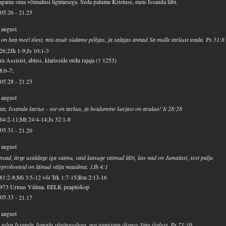
jagame oma võimalusi ligimesega. Seda palume Kristuse, meie Issanda läbi.
05.26
-
21.25
 august
 on hea meel tõest, mis asub südame põhjas, ja salajas annad Sa mulle tarkust teada. Ps 51:8
26;2Jh 1-9;Js 10:1-3
ra Assisist, abtiss, klarisside ordu rajaja († 1253)
8:6-7;
05.28
-
21.23
 august
ta, Issanda kartus - see on tarkus, ja hoidumine kurjast on arukus! Ii 28:28
64:2-11;Mt 24:4-14;Js 32:1-8
05.31
-
21.20
 august
sad, ärge usaldage iga vaimu, vaid katsuge vaimud läbi, kas nad on Jumalast, sest palju
eprohveteid on läinud välja maailma. 1Jh 4:1
81:2-8;Mi 3:5-12 või Trk 1:7-15;Rm 2:13-16
1973 Urmas Viilma, EELK peapiiskop
05.33
-
21.17
 august
tulen Issanda Jumala vägitegudega, ma tunnistan üksnes Sinu õiglust. Ps 71:16