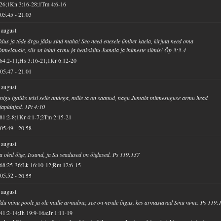
 26;1Kn 3:16-28;1Tm 4:6-16
05.45
-
21.03
 august
dus ja tõde ärgu jätku sind maha! Seo need enesele ümber kaela, kirjuta need oma
amelauale, siis sa leiad armu ja heakskiitu Jumala ja inimeste silmis! Õp 3:3-4
64:2-11;Hs 3:16-21;1Kr 6:12-20
05.47
-
21.01
 august
nigu igaüks teisi selle andega, mille ta on saanud, nagu Jumala mitmesuguse armu head
apidajad. 1Pt 4:10
81:2-8;1Kr 4:1-7;2Tm 2:15-21
05.49
-
20.58
 august
a oled õige, Issand, ja Su seadused on õiglased. Ps 119:137
68:25-36;Lk 16:10-12;Rm 12:6-15
05.52
-
20.55
 august
du minu poole ja ole mulle armuline, see on nende õigus, kes armastavad Sinu nime. Ps 119:
41:2-14;Jh 19:9-16a;Jr 1:11-19