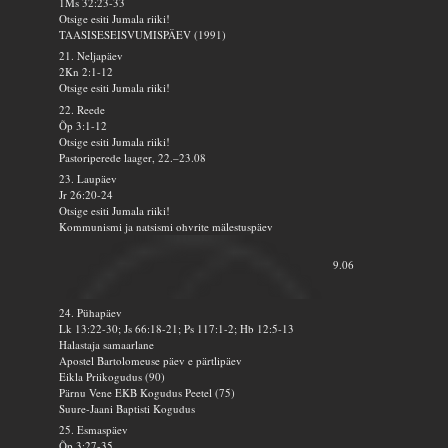
1Ms 32:23-33
Otsige esiti Jumala riiki!
TAASISESEISVUMISPÄEV (1991)
21. Neljapäev
2Kn 2:1-12
Otsige esiti Jumala riiki!
22. Reede
Õp 3:1-12
Otsige esiti Jumala riiki!
Pastoriperede laager, 22.–23.08
23. Laupäev
Jr 26:20-24
Otsige esiti Jumala riiki!
Kommunismi ja natsismi ohvrite mälestuspäev
9.06
24. Pühapäev
Lk 13:22-30; Js 66:18-21; Ps 117:1-2; Hb 12:5-13
Halastaja samaarlane
Apostel Bartolomeuse päev e pärtlipäev
Eikla Priikogudus (90)
Pärnu Vene EKB Kogudus Peetel (75)
Suure-Jaani Baptisti Kogudus
25. Esmaspäev
Õp 3:27-35