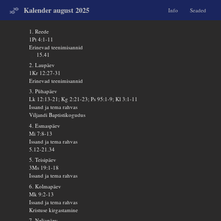
Kalender august 2025
Info
Seaded
1. Reede
1Pt 4:1-11
Erinevad teenimisannid
15.41
2. Laupäev
1Kr 12:27-31
Erinevad teenimisannid
3. Pühapäev
Lk 12:13-21; Kg 2:21-23; Ps 95:1-9; Kl 3:1-11
Issand ja tema rahvas
Viljandi Baptistikogudus
4. Esmaspäev
Mi 7:8-13
Issand ja tema rahvas
5.12-21.34
5. Teisipäev
3Ms 19:1-18
Issand ja tema rahvas
6. Kolmapäev
Mk 9:2-13
Issand ja tema rahvas
Kristuse kirgastamine
7. Neljapäev