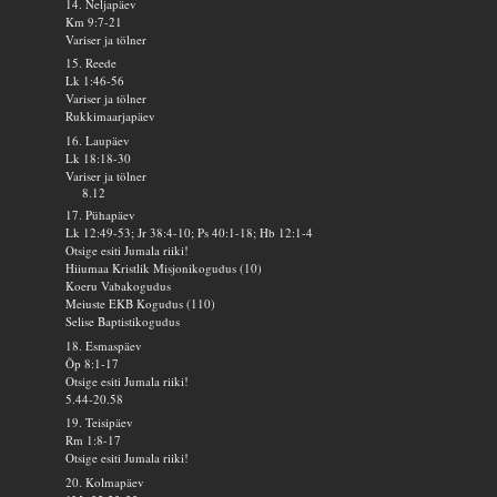
14. Neljapäev
Km 9:7-21
Variser ja tölner
15. Reede
Lk 1:46-56
Variser ja tölner
Rukkimaarjapäev
16. Laupäev
Lk 18:18-30
Variser ja tölner
8.12
17. Pühapäev
Lk 12:49-53; Jr 38:4-10; Ps 40:1-18; Hb 12:1-4
Otsige esiti Jumala riiki!
Hiiumaa Kristlik Misjonikogudus (10)
Koeru Vabakogudus
Meiuste EKB Kogudus (110)
Selise Baptistikogudus
18. Esmaspäev
Õp 8:1-17
Otsige esiti Jumala riiki!
5.44-20.58
19. Teisipäev
Rm 1:8-17
Otsige esiti Jumala riiki!
20. Kolmapäev