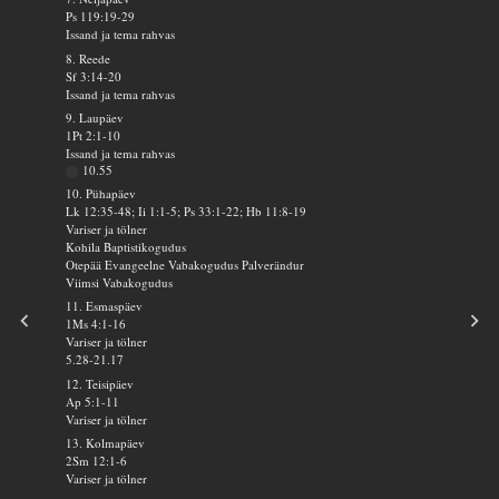
Ps 119:19-29
Issand ja tema rahvas
8. Reede
Sf 3:14-20
Issand ja tema rahvas
9. Laupäev
1Pt 2:1-10
Issand ja tema rahvas
10.55
10. Pühapäev
Lk 12:35-48; Ii 1:1-5; Ps 33:1-22; Hb 11:8-19
Variser ja tölner
Kohila Baptistikogudus
Otepää Evangeelne Vabakogudus Palverändur
Viimsi Vabakogudus
11. Esmaspäev
1Ms 4:1-16
Variser ja tölner
5.28-21.17
12. Teisipäev
Ap 5:1-11
Variser ja tölner
13. Kolmapäev
2Sm 12:1-6
Variser ja tölner