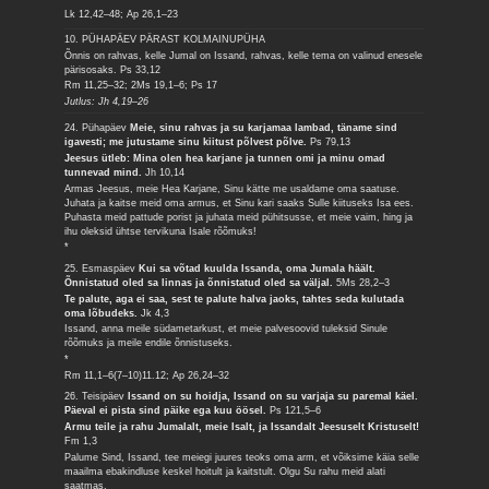
Lk 12,42–48; Ap 26,1–23
10. PÜHAPÄEV PÄRAST KOLMAINUPÜHA
Õnnis on rahvas, kelle Jumal on Issand, rahvas, kelle tema on valinud enesele
pärisosaks.
Ps 33,12
Rm 11,25–32; 2Ms 19,1–6; Ps 17
Jutlus: Jh 4,19–26
24. Pühapäev
Meie, sinu rahvas ja su karjamaa lambad, täname sind
igavesti; me jutustame sinu kiitust põlvest põlve.
Ps 79,13
Jeesus ütleb: Mina olen hea karjane ja tunnen omi ja minu omad
tunnevad mind.
Jh 10,14
Armas Jeesus, meie Hea Karjane, Sinu kätte me usaldame oma saatuse.
Juhata ja kaitse meid oma armus, et Sinu kari saaks Sulle kiituseks Isa ees.
Puhasta meid pattude porist ja juhata meid pühitsusse, et meie vaim, hing ja
ihu oleksid ühtse tervikuna Isale rõõmuks!
*
25. Esmaspäev
Kui sa võtad kuulda Issanda, oma Jumala häält.
Õnnistatud oled sa linnas ja õnnistatud oled sa väljal.
5Ms 28,2–3
Te palute, aga ei saa, sest te palute halva jaoks, tahtes seda kulutada
oma lõbudeks.
Jk 4,3
Issand, anna meile südametarkust, et meie palvesoovid tuleksid Sinule
rõõmuks ja meile endile õnnistuseks.
*
Rm 11,1–6(7–10)11.12; Ap 26,24–32
26. Teisipäev
Issand on su hoidja, Issand on su varjaja su paremal käel.
Päeval ei pista sind päike ega kuu öösel.
Ps 121,5–6
Armu teile ja rahu Jumalalt, meie Isalt, ja Issandalt Jeesuselt Kristuselt!
Fm 1,3
Palume Sind, Issand, tee meiegi juures teoks oma arm, et võiksime käia selle
maailma ebakindluse keskel hoitult ja kaitstult. Olgu Su rahu meid alati
saatmas.