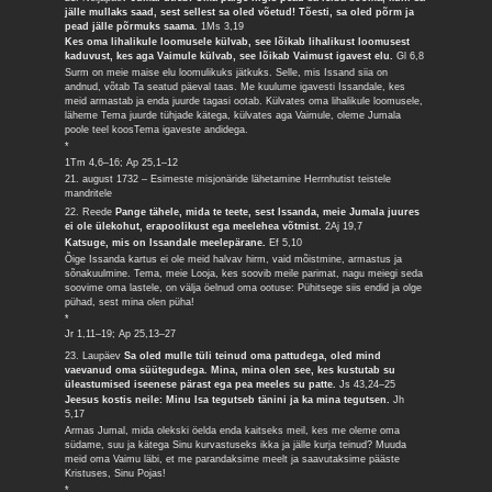
jälle mullaks saad, sest sellest sa oled võetud! Tõesti, sa oled põrm ja
pead jälle põrmuks saama.
1Ms 3,19
Kes oma lihalikule loomusele külvab, see lõikab lihalikust loomusest
kaduvust, kes aga Vaimule külvab, see lõikab Vaimust igavest elu.
Gl 6,8
Surm on meie maise elu loomulikuks jätkuks. Selle, mis Issand siia on
andnud, võtab Ta seatud päeval taas. Me kuulume igavesti Issandale, kes
meid armastab ja enda juurde tagasi ootab. Külvates oma lihalikule loomusele,
läheme Tema juurde tühjade kätega, külvates aga Vaimule, oleme Jumala
poole teel koosTema igaveste andidega.
*
1Tm 4,6–16; Ap 25,1–12
21. august 1732 – Esimeste misjonäride lähetamine Herrnhutist teistele
mandritele
22. Reede
Pange tähele, mida te teete, sest Issanda, meie Jumala juures
ei ole ülekohut, erapoolikust ega meelehea võtmist.
2Aj 19,7
Katsuge, mis on Issandale meelepärane.
Ef 5,10
Õige Issanda kartus ei ole meid halvav hirm, vaid mõistmine, armastus ja
sõnakuulmine. Tema, meie Looja, kes soovib meile parimat, nagu meiegi seda
soovime oma lastele, on välja öelnud oma ootuse: Pühitsege siis endid ja olge
pühad, sest mina olen püha!
*
Jr 1,11–19; Ap 25,13–27
23. Laupäev
Sa oled mulle tüli teinud oma pattudega, oled mind
vaevanud oma süütegudega. Mina, mina olen see, kes kustutab su
üleastumised iseenese pärast ega pea meeles su patte.
Js 43,24–25
Jeesus kostis neile: Minu Isa tegutseb tänini ja ka mina tegutsen.
Jh
5,17
Armas Jumal, mida olekski öelda enda kaitseks meil, kes me oleme oma
südame, suu ja kätega Sinu kurvastuseks ikka ja jälle kurja teinud? Muuda
meid oma Vaimu läbi, et me parandaksime meelt ja saavutaksime pääste
Kristuses, Sinu Pojas!
*