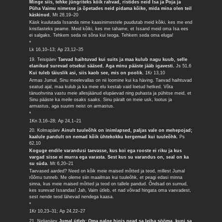
Minge siis, tehke jüngriteks kõik rahvad, ristides neid Isa ja Poja ja
Püha Vaimu nimesse ja õpetades neid pidama kõike, mida mina olen teil
käskinud.
Mt 28,19–20
Käsk kuulutada Issanda nime kaasinimestele puudutab meid kõiki, kes me end
kristlasteks peame. Meid kõiki, kes me tahame, et Issand meid oma Isa ees
ei salgaks. Tehkem seda nii sõna kui teoga. Tehkem seda oma eluga!
*
Lk 16,10–13; Ap 23,12–35
19. Teisipäev
Taevad haihtuvad kui suits ja maa kulub nagu kuub, selle
elanikud surevad otsekui sääsed. Aga minu pääste jääb igavesti.
Js 51,6
Kui tuleb täiuslik asi, siis kaob see, mis on poolik.
1Kr 13,10
Armas Jumal, Sinu meelevallas on nii loomine kui ka häving. Taevad haihtuvad
seatud ajal, maa kulub ja ka meie elu kestab vaid loetud hetked. Võta
tänuohvrina vastu meie allesjäänud elupäevad ning puhasta ja pühitse meid, et
Sinu pääste ka meile osaks saaks. Sinu päralt on meie usk, lootus ja
armastus, aga suurim neist on armastus.
*
1Kn 3,16–28; Ap 24,1–21
20. Kolmapäev
Ainult tuuleõhk on inimlapsed, paljas vale on mehepojad;
kaalule pandult on nemad kõik ühtekokku kergemad kui tuuleõhk.
Ps
62,10
Koguge endile varandusi taevasse, kus koi ega rooste ei riku ja kus
vargad sisse ei murra ega varasta. Sest kus su varandus on, seal on ka
su süda.
Mt 6,20–21
Taevased aarded? Need on kõik meie maised mõtted ja teod, millest Jumal
rõõmu tunneb. Me oleme siin maailmas kui tuuleõhk, et peagi edasi minna
sinna, kus meie maised mõtted ja teod on tallele pandud. Õndsad on surnud,
kes surevad Issandas! Jah, Vaim ütleb, et nad võivad hingata oma vaevadest,
sest nende teod lähevad nendega kaasa.
*
1Kr 10,23–31; Ap 24,22–27
21. Neljapäev
Jumal ütleb: Oma palge higis pead sa leiba sööma, kuni sa