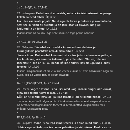
*
Js 51,1–6(7); Ap 27,1–12
27. Kolmapäev
Keda Issand armastab, seda ta karistab otsekui isa poega,
kellele ta head tahab.
Õp 3,12
Isa ütles vanemale pojale: Nüüd aga oli tarvis pidutseda ja rõõmutseda,
sest see su vend oli surnud ja on jälle saanud elavaks, ning oli
kadunud ja on leitud.
Lk 15,32
Isaarmastus on nõudlik, aga selle karmuse taga peitub õnnistus.
*
Jh 4,19–26; Ap 27,13–26
28. Neljapäev
Siis oled sa toredaks krooniks Issanda käes ja
kuninglikuks peaehteks oma Jumala pihus.
Js 62,3
Jeesus ütles: Kui sa oled kutsutud, siis mine ja istu viimasesse paika, et
kui tuleb see, kes sinu on kutsunud, ja sulle ütleb: "Sõber, tule siia
lähemale!", siis on sul au nende kõikide silmis, kes sinuga ühes lauas
istuvad.
Lk 14,10
Issand, kingi tarkust, et me ei otsiks enesele austust, vaid annaksime kogu au
Sulle, kes Sa väärid tänu ja kiitust igavesti!
*
Rm 11,(13–16)17–24; Ap 27,27–44
29. Reede
Vägede Issand, sina üksi oled kõigi maa kuningriikide Jumal,
sina oled teinud taeva ja maa.
Js 37,16
Kõik on tekkinud tema läbi ja ilma temata ei ole tekkinud midagi.
Jh 1,3
Jumal on A ja O ehk algus ja ots. Otsekui taevad on maast kõrgemal, nõnda
on Tema teed kõrgemal meie teedest ja Tema mõtted kõrgemad kui meie
mõtted. Usaldagem Teda!
*
Ef 2,11–18; Ap 28,1–16
30. Laupäev
Issand, sina teed mind terveks ja hoiad mind elus.
Js 38,16
Juhtus aga, et Publiuse isa lamas palavikus ja kõhutõves. Paulus astus