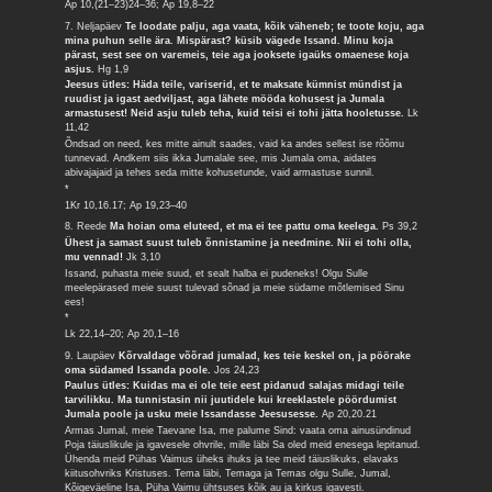
Ap 10,(21–23)24–36; Ap 19,8–22
7. Neljapäev
Te loodate palju, aga vaata, kõik väheneb; te toote koju, aga
mina puhun selle ära. Mispärast? küsib vägede Issand. Minu koja
pärast, sest see on varemeis, teie aga jooksete igaüks omaenese koja
asjus.
Hg 1,9
Jeesus ütles: Häda teile, variserid, et te maksate kümnist mündist ja
ruudist ja igast aedviljast, aga lähete mööda kohusest ja Jumala
armastusest! Neid asju tuleb teha, kuid teisi ei tohi jätta hooletusse.
Lk
11,42
Õndsad on need, kes mitte ainult saades, vaid ka andes sellest ise rõõmu
tunnevad. Andkem siis ikka Jumalale see, mis Jumala oma, aidates
abivajajaid ja tehes seda mitte kohusetunde, vaid armastuse sunnil.
*
1Kr 10,16.17; Ap 19,23–40
8. Reede
Ma hoian oma eluteed, et ma ei tee pattu oma keelega.
Ps 39,2
Ühest ja samast suust tuleb õnnistamine ja needmine. Nii ei tohi olla,
mu vennad!
Jk 3,10
Issand, puhasta meie suud, et sealt halba ei pudeneks! Olgu Sulle
meelepärased meie suust tulevad sõnad ja meie südame mõtlemised Sinu
ees!
*
Lk 22,14–20; Ap 20,1–16
9. Laupäev
Kõrvaldage võõrad jumalad, kes teie keskel on, ja pöörake
oma südamed Issanda poole.
Jos 24,23
Paulus ütles: Kuidas ma ei ole teie eest pidanud salajas midagi teile
tarvilikku. Ma tunnistasin nii juutidele kui kreeklastele pöördumist
Jumala poole ja usku meie Issandasse Jeesusesse.
Ap 20,20.21
Armas Jumal, meie Taevane Isa, me palume Sind: vaata oma ainusündinud
Poja täiuslikule ja igavesele ohvrile, mille läbi Sa oled meid enesega lepitanud.
Ühenda meid Pühas Vaimus üheks ihuks ja tee meid täiuslikuks, elavaks
kiitusohvriks Kristuses. Tema läbi, Temaga ja Temas olgu Sulle, Jumal,
Kõigeväeline Isa, Püha Vaimu ühtsuses kõik au ja kirkus igavesti.