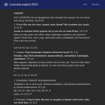
Loosung august 2025
Info
Seaded
AUGUST
KUU LOOSUNG: Et ma tänapäevani olen Jumalalt abi saanud, siis ma seisan
veel siin ja tunnistan.
Ap 26,22
1. Reede
Eks see ole sina, Issand, meie Jumal? Me loodame sinu peale.
Jr 14,22
Jumal on andnud meile igavese elu ja see elu on tema Pojas.
1Jh 5,11
Kelle või mille peale veel võime selles ebakindlas maailmas oma lootused
rajada? Ainult Sina, meie Looja, oled meile toeks ja jõuallikaks teel homsesse!
Hoia meid oma armus!
*
1Jh 5,6–10; Ap 17,1–15
2. Laupäev
Ärge kavatsege südames üksteisele kurja!
Sk 7,10
Viimaks, olge kõik üksmeelsed, kaastundlikud, vennalikud, halastajad,
alandlikud.
1Pt 3,8
Meie tegudes väljendub nii meie iseloom kui ka meie usk. Teod on meie viljad.
Andku Jumal meile jõudu ja tarkust, et meie teod ikka ja alati meie usule
ehteiks oleksid!
*
Ilm 3,1–6; Ap 17,16–34
7. PÜHAPÄEV PÄRAST KOLMAINUPÜHA
Järelikult ei ole te nüüd enam võõrad ja majalised, vaid pühade kaaskodanikud
ja Jumala kodakondsed.
Ef 2,19
Ap 2,41–47; 2Ms 16,2–3.11–18; Ps 11
Jutlus: Lk 9,10–17
3. Pühapäev
Issand ütleb: Ma teen su targaks ja õpetan sulle teed, mida
sul tuleb käia.
Ps 32,8