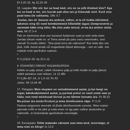
Ef 4,25–32; Ap 22,23–30
16. Laupäev
Eks ole: kui sa head teed, siis on su pilk tõstetud üles? Aga
kui sa head ei tee, siis luurab patt ukse ees ja himustab sind. Kuid sina
pead tema üle valitsema.
1Ms 4,7
Juudas, kes oli Jeesuse ära andnud, nähes, et ta oli hukka mõistetud,
kahetses ning tõi need kolmkümmend hõbetükki tagasi ülempreestrite ja
vanemate kätte ning ütles: Ma olen pattu teinud, et ma ära andsin süütu
vere.
Mt 27,3–4
Patt on inimkonna ukse ees luuranud Aadamast saati ja teeb seda siiani.
Jumala sõnum meile on, et Tema annab jõu patu vastu seismiseks, sest
vaevalt Ta muidu ütleks: "Sina pead tema üle valitsema!" Kas leida üles see
jõud, mille Jumal annab või muganduda õpitud abitusega – see on valik, mis
määrab meie igavikulise saatuse.
*
Fl 2,(13)14–18; Ap 23,1–11
9. PÜHAPÄEV PÄRAST KOLMAINUPÜHA
Kellele on palju antud, sellelt nõutakse palju ja kelle hoolde on palju jäetud,
sellelt päritakse veel rohkem.
Lk 12,48b
Fl 3,(4b–6)7–14; Jr 1,4–10; Ps 63
Jutlus: Mt 13,44–46
17. Pühapäev
Meie elupäevi on seitsekümmend aastat, ja kui keegi on
tugev, kaheksakümmend aastat, ja parimal puhul on need ometi vaev ja
häda; sest need mööduvad kiiresti ja me läheme lennates ära.
Ps 90,10
Ma püüan ära tunda Kristust ja tema ülestõusmise väge.
Fl 3,10
Pauluse pingutuste eesmärk oli jõuda ülestõusmisele surnuist. Meie maiste
päevade mõõt ei ole pikk ja seda enam on iga päev sellest ainukordne ja
väärtuslik, et keskenduda igavikulisele eesmärgile.
*
18. Esmaspäev
Tehke teatavaks rahvaste seas tema teod, tunnistage, et
tema nimi on kõrge!
Js 12,4