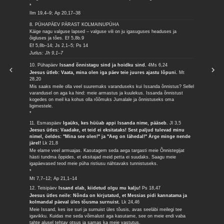
*
Ilm 19,4–9; Ap 20,17–38
8. PÜHAPÄEV PÄRAST KOLMAINUPÜHA
Käige nagu valguse lapsed – valguse vili on ju igasuguses headuses ja
õigluses ja tões.
Ef 5,8b.9
Ef 5,8b–14; Js 2,1–5; Ps 14
Jutlus: Jh 9,1–7
10. Pühapäev
Issand õnnistagu sind ja hoidku sind.
4Ms 6,24
Jeesus ütleb: Vaata, mina olen iga päev teie juures ajastu lõpuni.
Mt
28,20
Mis saaks meile olla veel suuremaks varanduseks kui Issanda õnnistus? Sellel
varandusel on aga ka hind: meie armastus ja kuulekus. Issanda õnnistust
kogedes on meil ka kohus olla rõõmuks Jumalale ja õnnistuseks oma
ligimestele.
*
11. Esmaspäev
Igaüks, kes hüüab appi Issanda nime, pääseb.
Jl 3,5
Jeesus ütles: Vaadake, et teid ei eksitataks! Sest paljud tulevad minu
nimel, öeldes: "Mina see olen!" ja "Aeg on lähedal!" Ärge minge nende
järel!
Lk 21,8
Me elame veel armuajas. Kasutagem seda aega targasti meie Õnnistegijat
hästi tundma õppides, et eksitajad meid petta ei suudaks. Saagu meie
igapäevased teod meie püha ristiusu nähtavaks tunnistuseks.
*
Mt 7,7–12; Ap 21,1–14
12. Teisipäev
Issand elab, kiidetud olgu mu kalju!
Ps 18,47
Jeesus ütles neile: Nõnda on kirjutatud, et Messias pidi kannatama ja
kolmandal päeval üles tõusma surnuist.
Lk 24,46
Meie Issand, kes ise suri ja surnuist üles tõusis, avas seeläbi meilegi tee
igavikku. Kuidas me seda võimalust aga kasutame, see on meie endi vaba
tahte alusel tehtav otsus ja samas ka meie vastutus.