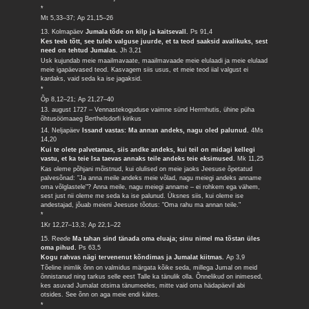
*
Mt 5,33–37; Ap 21,15–26
13. Kolmapäev
Jumala tõde on kilp ja kaitsevall.
Ps 91,4
Kes teeb tõtt, see tuleb valguse juurde, et ta teod saaksid avalikuks, sest
need on tehtud Jumalas.
Jh 3,21
Usk kujundab meie maailmavaate, maailmavaade meie elulaadi ja meie elulaad
meie igapäevased teod. Kasvagem siis usus, et meie teod iial valgust ei
kardaks, vaid seda ka ise jagaksid.
*
Õp 8,12–21; Ap 21,27–40
13. august 1727 – Vennastekoguduse vaimne sünd Herrnhutis, ühine püha
õhtusöömaaeg Berthelsdorfi kirikus
14. Neljapäev
Issand vastas: Ma annan andeks, nagu oled palunud.
4Ms
14,20
Kui te olete palvetamas, siis andke andeks, kui teil on midagi kellegi
vastu, et ka teie Isa taevas annaks teile andeks teie eksimused.
Mk 11,25
Kas oleme põhjani mõistnud, kui olulised on meie jaoks Jeesuse õpetatud
palvesõnad: "Ja anna meile andeks meie võlad, nagu meiegi andeks anname
oma võlglastele"? Anna meile, nagu meiegi anname – ei rohkem ega vähem,
sest just nii oleme me seda ka ise palunud. Üksnes siis, kui oleme ise
andestajad, jõuab meieni Jeesuse tõotus: "Oma rahu ma annan teile."
*
1Kr 12,27–13,3; Ap 22,1–22
15. Reede
Ma tahan sind tänada oma eluaja; sinu nimel ma tõstan üles
oma pihud.
Ps 63,5
Kogu rahvas nägi tervenenut kõndimas ja Jumalat kiitmas.
Ap 3,9
Tõeline inimlik õnn on valmidus märgata kõike seda, millega Jumal on meid
õnnistanud ning tarkus selle eest Talle ka tänulik olla. Õnnelikud on inimesed,
kes asuvad Jumalat otsima tänumeeles, mitte vaid oma hädapäevil abi
otsides. See õnn on aga meie endi kätes.
*