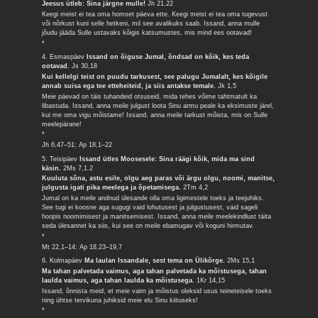
Jeesus ütleb: Sina järgne mulle!
Jh 21,22
Keegi meist ei tea oma homset päeva ette. Keegi meist ei tea oma tugevust
või nõrkust kuni selle hetkeni, mil see avalikuks saab. Issand, anna mulle
jõudu jääda Sulle ustavaks kõigis katsumustes, mis mind ees ootavad!
*
4. Esmaspäev
Issand on õiguse Jumal, õndsad on kõik, kes teda
ootavad.
Js 30,18
Kui kellelgi teist on puudu tarkusest, see palugu Jumalalt, kes kõigile
annab suisa ega tee etteheiteid, ja siis antakse temale.
Jk 1,5
Meie päevad on täis tuhandeid otsuseid, mida tehes võime tahtmatult ka
libastuda. Issand, anna meile julgust loota Sinu armu peale ka eksimuste järel,
kui me oma vigu mõistame! Issand, anna meile tarkust mõista, mis on Sulle
meelepärane!
*
Jh 6,47–51; Ap 18,1–22
5. Teisipäev
Issand ütles Moosesele: Sina räägi kõik, mida ma sind
käsin.
2Ms 7,1.2
Kuuluta sõna, astu esile, olgu aeg paras või ärgu olgu, noomi, manitse,
julgusta igati pika meelega ja õpetamisega.
2Tm 4,2
Jumal on ka meile andnud ülesande olla oma ligimestele toeks ja teejuhiks.
See tugi ei koosne aga sugugi vaid lohutusest ja julgustusest, vaid sageli
hoopis noomimisest ja manitsemisest. Issand, anna meile meelekindlust täita
seda ülesannet ka siis, kui see on meile ebamugav või koguni hirmutav.
*
Mt 22,1–14; Ap 18,23–19,7
6. Kolmapäev
Ma laulan Issandale, sest tema on Ülikõrge.
2Ms 15,1
Ma tahan palvetada vaimus, aga tahan palvetada ka mõistusega, tahan
laulda vaimus, aga tahan laulda ka mõistusega.
1Kr 14,15
Issand, õnnista meid, et meie vaim ja mõistus oleksid usus teineteisele toeks
ning ühtse tervikuna juhiksid meie elu Sinu kiituseks!
*