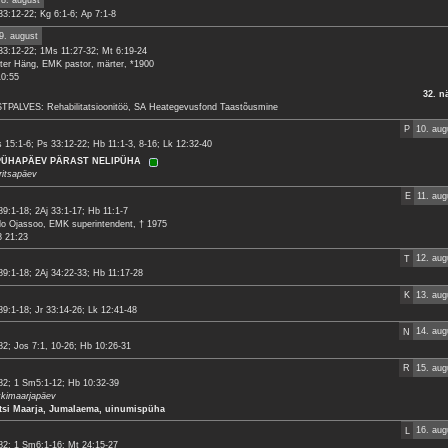
33:12-22; Kg 6:1-6; Ap 7:1-8
9. august
33:12-22; 1Ms 11:27-32; Mt 6:19-24
ter Häng, EMK pastor, märter, *1900
10:55
32. n
TPALVES: Rehabilitatsioonitöö, SA Heategevusfond Taastõusmine
P
10. aug
 15:1-6; Ps 33:12-22; Hb 11:1-3, 8-16; Lk 12:32-40
 PÜHAPÄEV PÄRAST NELIPÜHA
ritsapäev
E
11. aug
89:1-18; 2Aj 33:1-17; Hb 11:1-7
do Ojassoo, EMK superintendent, † 1975
8 21:23
T
12. aug
89:1-18; 2Aj 34:22-33; Hb 11:17-28
K
13. aug
89:1-18; Jr 33:14-26; Lk 12:41-48
N
14. aug
82; Jos 7:1, 10-26; Hb 10:26-31
R
15. aug
82; 1 Sm5:1-12; Hb 10:32-39
kimaarjapäev
tsi Maarja, Jumalaema, uinumispüha
L
16. aug
82; 1 Sm6:1-16; Mt 24:15-27