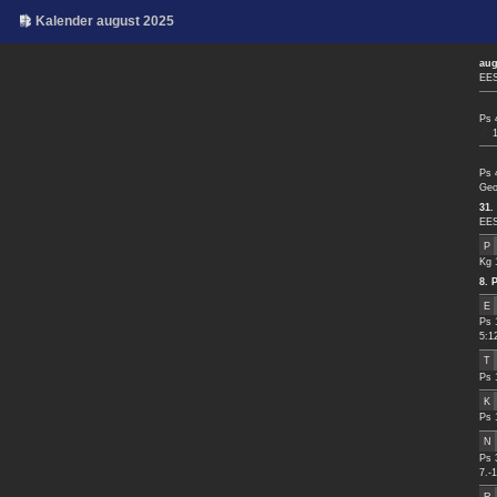
Kalender august 2025
aug
EES
Ps 
Ps 
Geo
31.
EES
P
Kg 
8.
E
Ps 
5:1
T
Ps 
K
Ps 
N
Ps 
7.-
R