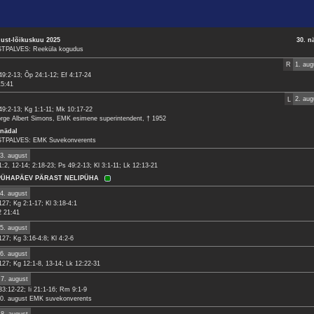
ust-lõikuskuu 2025
30. n
TPALVES: Reeküla kogudus
R
1. aug
49:2-13; Õp 24:1-12; Ef 4:17-24
15:41
L
2. aug
49:2-13; Kg 1:1-11; Mk 10:17-22
rge Albert Simons, EMK esimene superintendent, † 1952
 nädal
TPALVES: EMK Suvekonverents
3. august
1:2, 12-14; 2:18-23; Ps 49:2-13; Kl 3:1-11; Lk 12:13-21
 PÜHAPÄEV PÄRAST NELIPÜHA
4. august
127; Kg 2:1-17; Kl 3:18-4:1
2 21:41
5. august
127; Kg 3:16-4:8; Kl 4:2-6
6. august
127; Kg 12:1-8, 13-14; Lk 12:22-31
7. august
33:12-22; Ii 21:1-16; Rm 9:1-9
10. august EMK suvekonverents
8. august