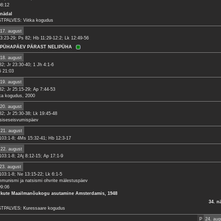
08:12
 nädal
TPALVES: Viitka kogudus
17. august
23:23-29; Ps 82; Hb 11:29-12:2; Lk 12:49-56
. PÜHAPÄEV PÄRAST NELIPÜHA
18. august
32; Jr 23:30-40; 1 Jh 4:1-6
5 21:03
19. august
32; Jr 25:15-29; Ap 7:44-53
tka kogudus, 2000
20. august
32; Jr 25:30-38; Lk 19:45-48
siseseisvumispäev
21. august
103:1-8; 4Ms 15:32-41; Hb 12:3-17
22. august
103:1-8; 2Aj 8:12-15; Ap 17:1-9
23. august
103:1-8; Ne 13:15-22; Lk 6:1-5
munismi ja natsismi ohvrite mälestuspäev
09:06
ikute Maailmanõukogu asutamine Amsterdamis, 1948
34. n
TPALVES: Kuressaare kogudus
P
24. aug