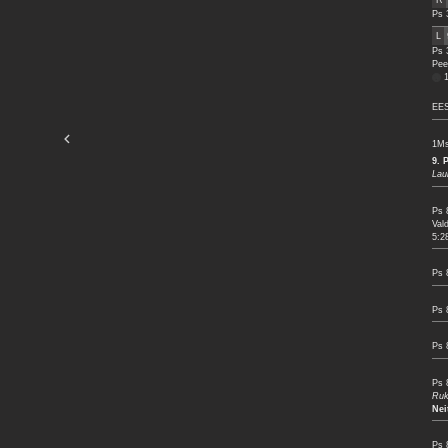
Ps 
L
Ps 
Pee
EES
1Ms
9.
Lau
Ps 
Val
5:2
Ps 
Ps 
Ps 
Ps 
Ruk
Nei
Ps 