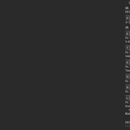
33.
EES
P
Jr 
10
E
Ps 
5:4
T
Ps 
Vii
K
Ps 
Taa
N
Ps 
R
Ps 
L
Ps 
Kom
Kir
EES