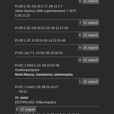
E
11. august
Ps 89:1-18; 2Aj 33:1-17; Hb 11:1-7
Valdo Ojassoo, EMK superintendent, † 1975
5:28 21:23
T
12. august
Ps 89:1-18; 2Aj 34:22-33; Hb 11:17-28
K
13. august
Ps 89:1-18; Jr 33:14-26; Lk 12:41-48
N
14. august
Ps 82; Jos 7:1, 10-26; Hb 10:26-31
R
15. august
Ps 82; 1 Sm5:1-12; Hb 10:32-39
Rukkimaarjapäev
Neitsi Maarja, Jumalaema, uinumispüha
L
16. august
Ps 82; 1 Sm6:1-16; Mt 24:15-27
08:12
33. nädal
EESTPALVES: Viitka kogudus
P
17. august