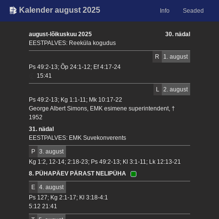
Kalender august 2025
Info
Seaded
august-lõikuskuu 2025
30. nädal
EESTPALVES: Reeküla kogudus
R
1. august
Ps 49:2-13; Õp 24:1-12; Ef 4:17-24
15:41
L
2. august
Ps 49:2-13; Kg 1:1-11; Mk 10:17-22
George Albert Simons, EMK esimene superintendent, †
1952
31. nädal
EESTPALVES: EMK Suvekonverents
P
3. august
Kg 1:2, 12-14; 2:18-23; Ps 49:2-13; Kl 3:1-11; Lk 12:13-21
8. PÜHAPÄEV PÄRAST NELIPÜHA
E
4. august
Ps 127; Kg 2:1-17; Kl 3:18-4:1
5:12 21:41