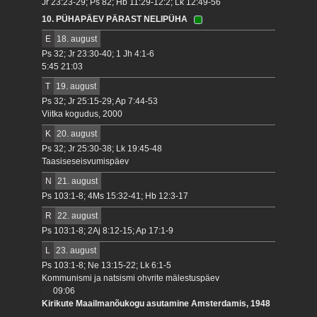
Jr 23:23-29; Ps 82; Hb 11:29-12:2; Lk 12:49-56
10. PÜHAPÄEV PÄRAST NELIPÜHA
E
18. august
Ps 32; Jr 23:30-40; 1 Jh 4:1-6
5:45 21:03
T
19. august
Ps 32; Jr 25:15-29; Ap 7:44-53
Viitka kogudus, 2000
K
20. august
Ps 32; Jr 25:30-38; Lk 19:45-48
Taasiseseisvumispäev
N
21. august
Ps 103:1-8; 4Ms 15:32-41; Hb 12:3-17
R
22. august
Ps 103:1-8; 2Aj 8:12-15; Ap 17:1-9
L
23. august
Ps 103:1-8; Ne 13:15-22; Lk 6:1-5
Kommunismi ja natsismi ohvrite mälestuspäev
09:06
Kirikute Maailmanõukogu asutamine Amsterdamis, 1948