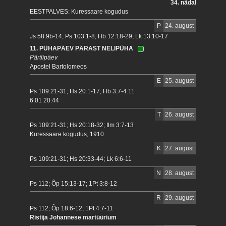
34. nädal
EESTPALVES: Kuressaare kogudus
P
24. august
Js 58:9b-14; Ps 103:1-8; Hb 12:18-29; Lk 13:10-17
11. PÜHAPÄEV PÄRAST NELIPÜHA
Pärtlipäev
Apostel Bartolomeos
E
25. august
Ps 109:21-31; Hs 20:1-17; Hb 3:7-4:11
6:01 20:44
T
26. august
Ps 109:21-31; Hs 20:18-32; Ilm 3:7-13
Kuressaare kogudus, 1910
K
27. august
Ps 109:21-31; Hs 20:33-44; Lk 6:6-11
N
28. august
Ps 112; Õp 15:13-17; 1Pt 3:8-12
R
29. august
Ps 112; Õp 18:6-12; 1Pt 4:7-11
Ristija Johannese martüürium