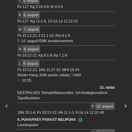
T
5. august
Ps 127; Kg 3:16-4:8; Kl 4:2-6
K
6. august
Ps 127; Kg 12:1-8, 13-14; Lk 12:22-31
N
7. august
Ps 33:12-22; Ii 21:1-16; Rm 9:1-9
7.-10. august EMK suvekonverents
R
8. august
Ps 33:12-22; Kg 6:1-6; Ap 7:1-8
L
9. august
Ps 33:12-22; 1Ms 11:27-32; Mt 6:19-24
Peeter Häng, EMK pastor, märter, *1900
10:55
32. nädal
EESTPALVES: Rehabilitatsioonitöö, SA Heategevusfond
Taastõusmine
P
10. august
1Ms 15:1-6; Ps 33:12-22; Hb 11:1-3, 8-16; Lk 12:32-40
9. PÜHAPÄEV PÄRAST NELIPÜHA
Lauritsapäev