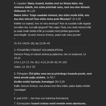
5. Laupäev
Vaata, Issand, kuidas mul on kitsas käes: mu
sisemus käärib, mu süda pööritab sees, sest ma olen kõvasti
tõrkunud.
Nl 1,20
Naine ütles: Tulge vaadake inimest, kes ütles mulle kõik, mis
ma olen teinud! Kas mitte tema pole Messias?
Jh 4,29
Kellele sa vaatad, kes on sinu eeskuju? Kas ta suudab sulle tagada
turvalise tee, kui talle järgned? Ma vajan Teda, kes teab minust kõik
ja saab mulle ütelda kõik ja suudab mind juhtida igavesele
eesmärgile. Issand Jeesus Kristus, palun tule minu juurde!
*
Jh 4,5–14(15–18); Ap 13,26–43
3. PÜHAPÄEV PÄRAST KOLMAINUPÜHA
Inimese Poeg on tulnud otsima ja päästma, mis on kadunud.
Lk
19,10
1Tm 1,12–17; Hs 18,1–4.21.24.30–32; Ps 103
Jutlus: Lk 19,1–10
6. Pühapäev
Õel jätku oma tee ja pöördugu Issanda poole, sest
tema annab palju andeks.
Js 55,7
Andke endid lepitada Jumalaga!
2Kr 5,20
Kallis Jeesus Kristus, ma annan end Sinu kätte, palun lepita mindki
Jumalaga!
*
6. juuli 1415 – Jan Hus suri märtrina Konstanzis
7. Esmaspäev
Issand tuletas meid meelde meie alanduses,