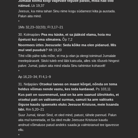
Jumalat kiitma kõigi vägevate tegude pärast, mida nad olid
näinud.
Lk 19,37
Jeesus, ka mina tahan Sinu nime kogu südamest kiita ja austada.
Palun aita mind.
*
1Ms 32,23–32(33); Fl 3,17–21
30. Kolmapäev
Pea mu käske, et sa jääksid elama, hoia mu
õpetust kui oma silmatera.
Õp 7,2
Noormees ütles Jeesusele: Seda kõike ma olen pidanud. Mis
mul veel puudub?
Mt 19,20
Tihti võib pähe tulla mõte, et ma ju elan ja olengi toiminud Jumalale
meelepäraselt. Siiski tuleb end läbi katsuda, alles siis tõuseb hingest
palve: Jumal, palun aita mind elada Sinu tahtmise kohaselt!
*
Ap 16,23–34; Fl 4,1–9
31. Neljapäev
Otsekui taevas on maast kõrgel, nõnda on tema
heldus võimas nende vastu, kes teda kardavad.
Ps 103,11
Kus patt on suurenenud, seal on ka arm saanud ülirohkeks, et
otsekui patt on valitsenud surmas, samuti ka arm valitseks
õiguse kaudu igaveseks eluks Jeesuse Kristuse, meie Issanda
läbi.
Rm 5,20–21
Suur Jumal, tänan Sind, et oled mind, patust, tähele pannud. Palun
aita mul tunnetada, et Sa oled mulle Jeesuse Kristuse kaudu
andnud võimaluse patud andeks saada ja valmistanud tee igavesse
ellu.
*