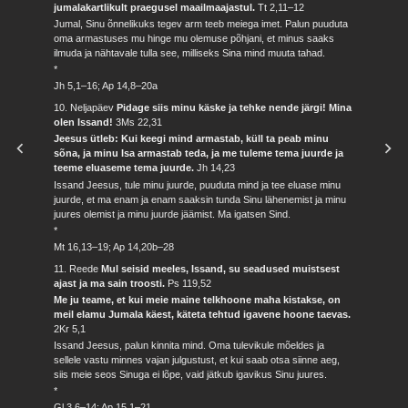
jumalakartlikult praegusel maailmaajastul.
Tt 2,11–12
Jumal, Sinu õnnelikuks tegev arm teeb meiega imet. Palun puuduta
oma armastuses mu hinge mu olemuse põhjani, et minus saaks
ilmuda ja nähtavale tulla see, milliseks Sina mind muuta tahad.
*
Jh 5,1–16; Ap 14,8–20a
10. Neljapäev
Pidage siis minu käske ja tehke nende järgi! Mina
olen Issand!
3Ms 22,31
Jeesus ütleb: Kui keegi mind armastab, küll ta peab minu
sõna, ja minu Isa armastab teda, ja me tuleme tema juurde ja
teeme eluaseme tema juurde.
Jh 14,23
Issand Jeesus, tule minu juurde, puuduta mind ja tee eluase minu
juurde, et ma enam ja enam saaksin tunda Sinu lähenemist ja minu
juures olemist ja minu juurde jäämist. Ma igatsen Sind.
*
Mt 16,13–19; Ap 14,20b–28
11. Reede
Mul seisid meeles, Issand, su seadused muistsest
ajast ja ma sain troosti.
Ps 119,52
Me ju teame, et kui meie maine telkhoone maha kistakse, on
meil elamu Jumala käest, käteta tehtud igavene hoone taevas.
2Kr 5,1
Issand Jeesus, palun kinnita mind. Oma tulevikule mõeldes ja
sellele vastu minnes vajan julgustust, et kui saab otsa siinne aeg,
siis meie seos Sinuga ei lõpe, vaid jätkub igavikus Sinu juures.
*
Gl 3,6–14; Ap 15,1–21