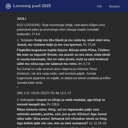
Loosung juuli 2025
Info
Seaded
JUULI
KUU LOOSUNG: Ärge muretsege ühtigi, vaid laske kõiges oma
palumised palve ja anumisega ühes tänuga saada Jumalale
teatavaks.
Fl 4,6
1. Teisipäev
Kuigi mu liha lõpeb ja mu süda ka, siiski oled sina,
Jumal, mu südame kalju ja mu osa igavesti.
Ps 73,26
Filadelfia koguduse inglile kirjuta: Nõnda ütleb Püha, Tõeline:
Ma tean su tegusid! Ennäe, ma avasin su ees ukse, mida ükski
ei suuda lukustada. Sul on vähe jõudu, kuid sa oled hoidnud
tallel mu sõna ega ole salanud mu nime.
Ilm 3,7.8
Kui Jumal on sulle avanud ukse nägema ja mõistma Tema
õnnistust, siis ära varja seda, vaid tunnista julgelt. Jumala
kogemuste jagamine on vajalik, et aidata ka teistel usaldada ja kõike
Jumala kätte anda.
*
2Ms 2,11–15(16–22)23–25; Ap 12,1–17
2. Kolmapäev
Issand on kõrge ja näeb madalat, aga kõrgi ta
tunneb kaugelt ära.
Ps 138,6
Rikas inimene ütles: Hing, sul on tagavaraks palju vara
mitmeks aastaks, puhka, söö, joo ja ole rõõmus! Aga Jumal
ütles talle: Sina arutu! Selsamal ööl nõutakse sinult su hing.
Aga kellele jääb siis see, mis sa oled soetanud?
Lk 12,19–20