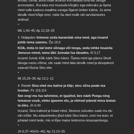
Armas Jumal, anna mulle arukust korraldada oma elu Sinuga
arvestades. Ära luba mul muutuda kõrgiks ega edevaks ja õpeta
mind selle kaduva maailma varaga õigesti ümber käima. Ja anna
tänulik meel kõige eest, mida Sa oled mulle siin tarvitamiseks
andnud.
*
Mk 1,40–45; Ap 12,18–25
3. Neljapäev
Inimese süda kavandab oma teed, aga Issand
juhib tema sammu.
Õp 16,9
Kõik, mida te iial teete sõnaga või teoga, seda tehke Issanda
Jeesuse nimel, tema läbi Jumalat Isa tänades.
Kl 3,17
Issand Jumal, kõik tuleb Sinu käest. Õpeta mind iga päeva Sinult
tänuga vastu võtma, siis saab mind täita tänulik meel ja tänupalved
saavad tõusta Sinu ette.
*
Mt 15,29–39; Ap 13,1–12
4. Reede
Sina oled mu kaitse ja kilp; sinu sõna peale ma
loodan.
Ps 119,114
See ongi mu Isa tahtmine, et igaühel, kes näeb Poega ning
temasse usub, oleks igavene elu, ja viimsel päeval mina äratan
ta üles.
Jh 6,40
Issand, Sina kaitsed ja hoiad mind, Sinusse uskudes saab mu elu
siin mõtte. Mu edasimineku jõud tuleb Sinu käest, sest ma tean, et
juhatad mind teele, mis ei lõpe maise teekonna otsasaamisega.
*
Jh 6,37–40(41–46); Ap 13,13–25