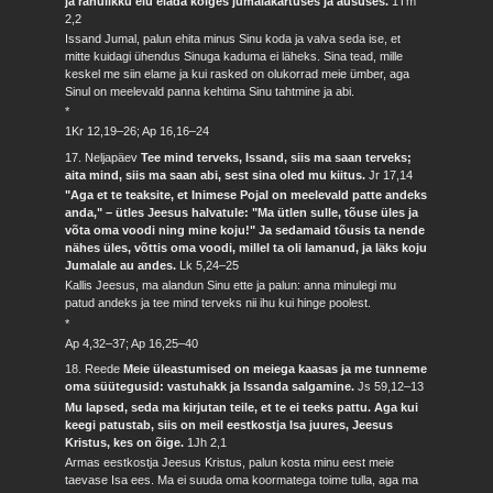
ja rahulikku elu elada kõiges jumalakartuses ja aususes.
1Tm
2,2
Issand Jumal, palun ehita minus Sinu koda ja valva seda ise, et
mitte kuidagi ühendus Sinuga kaduma ei läheks. Sina tead, mille
keskel me siin elame ja kui rasked on olukorrad meie ümber, aga
Sinul on meelevald panna kehtima Sinu tahtmine ja abi.
*
1Kr 12,19–26; Ap 16,16–24
17. Neljapäev
Tee mind terveks, Issand, siis ma saan terveks;
aita mind, siis ma saan abi, sest sina oled mu kiitus.
Jr 17,14
"Aga et te teaksite, et Inimese Pojal on meelevald patte andeks
anda," – ütles Jeesus halvatule: "Ma ütlen sulle, tõuse üles ja
võta oma voodi ning mine koju!" Ja sedamaid tõusis ta nende
nähes üles, võttis oma voodi, millel ta oli lamanud, ja läks koju
Jumalale au andes.
Lk 5,24–25
Kallis Jeesus, ma alandun Sinu ette ja palun: anna minulegi mu
patud andeks ja tee mind terveks nii ihu kui hinge poolest.
*
Ap 4,32–37; Ap 16,25–40
18. Reede
Meie üleastumised on meiega kaasas ja me tunneme
oma süütegusid: vastuhakk ja Issanda salgamine.
Js 59,12–13
Mu lapsed, seda ma kirjutan teile, et te ei teeks pattu. Aga kui
keegi patustab, siis on meil eestkostja Isa juures, Jeesus
Kristus, kes on õige.
1Jh 2,1
Armas eestkostja Jeesus Kristus, palun kosta minu eest meie
taevase Isa ees. Ma ei suuda oma koormatega toime tulla, aga ma