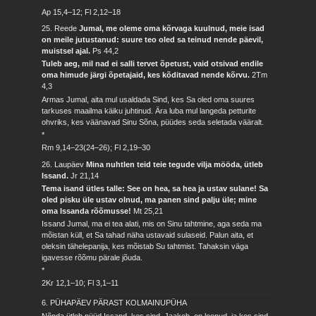
Ap 15,4–12; Fl 2,12–18
25. Reede
Jumal, me oleme oma kõrvaga kuulnud, meie isad
on meile jutustanud: suure teo oled sa teinud nende päevil,
muistsel ajal.
Ps 44,2
Tuleb aeg, mil nad ei salli tervet õpetust, vaid otsivad endile
oma himude järgi õpetajaid, kes kõditavad nende kõrvu.
2Tm
4,3
Armas Jumal, aita mul usaldada Sind, kes Sa oled oma suures
tarkuses maailma käiku juhtinud. Ära luba mul langeda petturite
ohvriks, kes väänavad Sinu Sõna, püüdes seda seletada vääralt.
*
Rm 9,14–23(24–26); Fl 2,19–30
26. Laupäev
Mina nuhtlen teid teie tegude vilja mööda, ütleb
Issand.
Jr 21,14
Tema isand ütles talle: See on hea, sa hea ja ustav sulane! Sa
oled pisku üle ustav olnud, ma panen sind palju üle; mine
oma Issanda rõõmusse!
Mt 25,21
Issand Jumal, ma ei tea alati, mis on Sinu tahtmine, aga seda ma
mõistan küll, et Sa tahad näha ustavaid sulaseid. Palun aita, et
oleksin tähelepanija, kes mõistab Su tahtmist. Tahaksin väga
igavesse rõõmu pärale jõuda.
*
2Kr 12,1–10; Fl 3,1–11
6. PÜHAPÄEV PÄRAST KOLMAINUPÜHA
Nõnda ütleb nüüd Issand, kes sind, Jaakob, on loonud, ja kes sind,