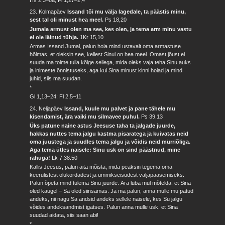
23. Kolmapäev
Issand tõi mu välja lagedale, ta päästis minu,
sest tal oli minust hea meel.
Ps 18,20
Jumala armust olen ma see, kes olen, ja tema arm minu vastu
ei ole läinud tühja.
1Kr 15,10
Armas Issand Jumal, palun hoia mind ustavalt oma armastuse
hõlmas, et oleksin see, kellest Sinul on hea meel. Omast jõust ei
suuda ma toime tulla kõige sellega, mida oleks vaja teha Sinu auks
ja inimeste õnnistuseks, aga kui Sina minust kinni hoiad ja mind
juhid, siis ma suudan.
*
Gl 1,13–24; Fl 2,5–11
24. Neljapäev
Issand, kuule mu palvet ja pane tähele mu
kisendamist, ära vaiki mu silmavee puhul.
Ps 39,13
Üks patune naine astus Jeesuse taha ta jalgade juurde,
hakkas nuttes tema jalgu kastma pisaratega ja kuivatas neid
oma juustega ja suudles tema jalgu ja võidis neid mürriõliga.
Aga tema ütles naisele: Sinu usk on sind päästnud, mine
rahuga!
Lk 7,38.50
Kallis Jeesus, palun aita mõista, mida peaksin tegema oma
keerulistest olukordadest ja ummikseisudest väljapääsemiseks.
Palun õpeta mind tulema Sinu juurde. Ära luba mul mõtelda, et Sina
oled kaugel – Sa oled siinsamas. Ja ma palun, anna mulle mu patud
andeks, nii nagu Sa andsid andeks sellele naisele, kes Su jalgu
võides andeksandmist igatses. Palun anna mulle usk, et Sina
suudad aidata, siis saan abi!
*