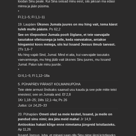
loodan Sinu peale. Kui Sina seisad minu eest, siis jaksan ma edasi
minna ja jään püsima.
*
Fl 2,1–5; Fl 1,1–11
19. Laupäev
Üksnes Jumala juures on mu hing vait, tema käest
tuleb mulle pääste.
Ps 62,2
See on tõepoolest Jumala poolt õiglane, et teie vaevajaile
tasutakse viletsusega ja teile, keda vaevatakse, antakse
hingamist koos meiega, siis kui Issand Jeesus ilmub taevast.
2Ts 1,6–7
Mu hing vajab Sind, Jumal. Mind ei aita, kui vaevajaile tasutaks
vaevamisega, mu hing jääb vait üksnes Sinu juures, mu Issand
Jumal. Palun tule minu juurde.
*
Gl 6,1–5; Fl 1,12–18a
5. PÜHAPÄEV PÄRAST KOLMAINUPÜHA
Teie olete armust õndsaks saanud usu kaudu ja see pole mitte teist
enestest; see on Jumala and.
Ef 2,8
1Kr 1,18–25; 1Ms 12,1–4a; Ps 26
Jutlus: Lk 14,25–33
20. Pühapäev
Ometi oled sa meie keskel, Issand, ja meile on
pandud sinu nimi; ära jäta meid maha!
Jr 14,9
Antiookias hakati kõige enne nimetama jüngreid kristlasteks.
Ap 11,26
Issand Jeesus, luba, et minagi saan olla Sinu nime järgi kristlaseks