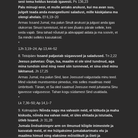
sest tema heldus kestab igavesti.
Ps 136,23
Palu minugi eest, et mulle antaks arukust, kui ma avan suu,
julgelt teada anda evangeeliumi saladust, mille käskjalana ma
olengi ahelais.
Ef 6,19–20
Armas Issand Jumal, ma palun Sinult arukust ja julgust anda igas
olukorras Sinust tunnistust, nii et see jõuaks pärale sellele, kes
seda vajab. Sina tahad nõutuid ja abivajajaid aidata ja ma soovin, et
Sa mindki selleks kasutaksid.
*
1Jh 3,19–24; Ap 13,44–52
8. Teisipäev
Issand paljastab sügavused ja saladused.
Tn 2,22
Jeesus palvetas: Õige, Isa, maailm ei ole sind tundnud, aga
mina tundsin sind ning need siin tunnevad, et sina oled minu
läkitanud.
Jh 17,25
Armas Jumal, ma palun Sind, lase Jeesusel valgustada minu teed.
Mind väsitab muretsemise pimedus, mis selles maailmas meid
ümbritseb. Tänan, et Sa oled saatnud Jeesuse meid juhatama Sinu
igavesse valgusesse. Tahan kogu südamest Sind usaldada.
*
Lk 7,36–50; Ap 14,1–7
9. Kolmapäev
Nõnda nagu ma valvasin neid, et kitkuda ja maha
kiskuda, nõnda ma valvan neid, et üles ehitada ja istutada,
ütleb Issand.
Jr 31,28
Jumala õndsakstegev arm on ilmunud kõigile inimestele ja
kasvatab meid, et me hülgaksime jumalakartmatu elu ja
maailma himud ning elaksime mõistlikult ja õieti ja