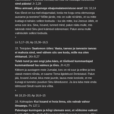
sind päästa!
Jr 2,28
Minu armsad, põgenege ebajumalateenistuse eest!
1Kr 10,14
Kas tõesti on ka meil ebajumalad, keda me kogu oma olemusega
austame ja teenime? Mõtle järele, mis on sulle nii tähtis, et sa mitte
kuidagi ei tahaks sellest loobuda – ka siis mitte, kui Jeesus ütleb, et
anna see ära. Sina, Issand, tunned mind, palun näita mulle, mis
takistab mind Sinu järel käimisel edenemast. Palun anna mulle
valmisolek sellest loobuda.
*
Lk 5,17–26; Ap 15,36–16,5
15. Teisipäev
Saalomon ütles: Vaata, taevas ja taevaste taevas
ei mahuta sind, veel vähem siis see koda, mille ma olen
ehitanud.
1Kn 8,27
Tuleb tund ja see ongi juba käes, et tõelised kummardajad
kummardavad Isa vaimus ja tões.
Jh 4,23
Kiitkem ja austagem meie Jumalat, kes on nii suur ja eriline ja kes
ulatub meieni nõnda, et saame Tema ligiolekust õnnistatud. Palun
jää, Issand Jumal, ikka meie juurde, lausa meie keskele, et me
kunagi ei tunneks puudust Sinu lähedusest. Ja ära luba meie enda
tähtsusel Sinult ruumi ära võtta.
*
Mt 18,15–20; Ap 16,6–15
16. Kolmapäev
Kui Issand ei hoia linna, siis valvab valvur
ilmaaegu.
Ps 127,1
Palvetage kuningate ja kõigi ülemate eest, et võiksime vaikset