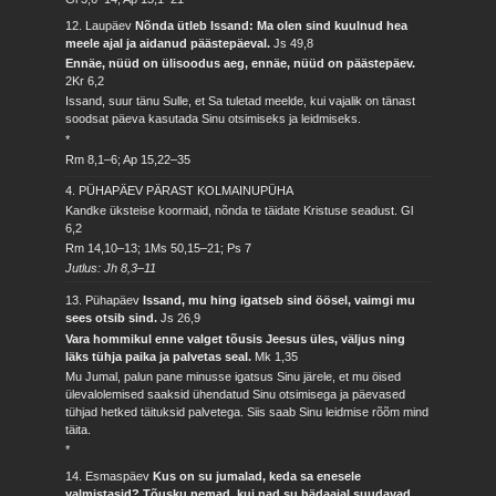
12. Laupäev
Nõnda ütleb Issand: Ma olen sind kuulnud hea
meele ajal ja aidanud päästepäeval.
Js 49,8
Ennäe, nüüd on ülisoodus aeg, ennäe, nüüd on päästepäev.
2Kr 6,2
Issand, suur tänu Sulle, et Sa tuletad meelde, kui vajalik on tänast
soodsat päeva kasutada Sinu otsimiseks ja leidmiseks.
*
Rm 8,1–6; Ap 15,22–35
4. PÜHAPÄEV PÄRAST KOLMAINUPÜHA
Kandke üksteise koormaid, nõnda te täidate Kristuse seadust.
Gl
6,2
Rm 14,10–13; 1Ms 50,15–21; Ps 7
Jutlus: Jh 8,3–11
13. Pühapäev
Issand, mu hing igatseb sind öösel, vaimgi mu
sees otsib sind.
Js 26,9
Vara hommikul enne valget tõusis Jeesus üles, väljus ning
läks tühja paika ja palvetas seal.
Mk 1,35
Mu Jumal, palun pane minusse igatsus Sinu järele, et mu öised
ülevalolemised saaksid ühendatud Sinu otsimisega ja päevased
tühjad hetked täituksid palvetega. Siis saab Sinu leidmise rõõm mind
täita.
*
14. Esmaspäev
Kus on su jumalad, keda sa enesele
valmistasid? Tõusku nemad, kui nad su hädaajal suudavad