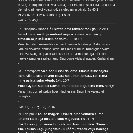
Iisrael, on kujundanud: Ära karda, sest ma olen sind lunastanud, ma
olen sind nimepidi kutsunud, sa oled minu päralt!
Js 43,1
Mt 28,16–20; Rm 6,3–8(9–11); Ps 21
Jutlus: Js 43,1–7
27. Pühapäev
Issand õnnistab oma rahvast rahuga.
Ps 29,11
Jumal ei ole meile ju andnud arguse vaimu, vaid väe ja
armastuse ja mõistlikkuse vaimu.
2Tm 1,7
Meie Jumala meelevallas on meid õnnistada rahuga. Kallis Issand,
Sina oled valmis andma seda, mis meil puudub. Kui arguse vaim
mind vaevab, siis palun Sinu käest väe, armastuse ja mõistliku
meele vaimu, et saaksin end Sinu poole välja sirutades jõuda rahuni.
*
28. Esmaspäev
Sa ei tohi Issanda, oma Jumala nime asjata
suhu võtta, sest Issand ei jäta seda nuhtlemata, kes tema
nime asjata suhu võtab.
2Ms 20,7
Meie Isa, kes sa oled taevas! Pühitsetud olgu sinu nimi.
Mt 6,9
Mu armas Jumal, palun hoia mind, et ma Sinu nime valesti ei
pruugiks.
*
2Ms 14,15–22; Fl 3,12–16
29. Teisipäev
Tõuse kõrgele, Issand, oma võimuses: me
tahame laulda ja ülistada sinu vägevust.
Ps 21,14
Kui Jeesus juba sinna lähedale sai, kus minnakse Õlimäelt
alla, hakkas kogu jüngrite hulk rõõmustades valju häälega