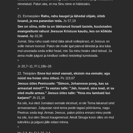
nimetatud. Palun aita, et ma Sinu nime ei häbistaks.
*
21. Esmaspäev
Rahu, rahu kaugel ja lähedal olijale, ütleb
Issand, ja ma parandan teda.
Js 57,19
See on sõna, mille ta on läkitanud Iisraeli lastele, kuulutades
evangeeliumi rahust Jeesuse Kristuse kaudu, kes on kõikide
Issand.
Ap 10,36
Jumal, Sinu rahu saab mind täita ainult sellepärast, et Jeesus on
selle minuni toonud. Palun ole mulle igal päeval lähedal ja ära luba
mul unustada seda erilist head, mis Sa minu heaks oled teinud. Ja
anna mulle julgust ja kindlust sellest teistelegi tunnistada.
*
Jr 20,7–11; Fl 1,18b–26
22. Teisipäev
Enne kui mind vaevati, eksisin ma eemale; aga
nüüd ma hoian sinu ütlusi.
Ps 119,67
Jeesus ütles Peetrusele: "Siimon, Johannese poeg, kas sa
armastad mind?" Ta vastas talle: "Jah, Issand, sina tead, et sa
oled mulle armas." Jeesus ütles talle: "Hoia mu lambaid kui
karjane!"
Jh 21,16
Ka siis, kui oled Jumalast eemale eksinud, ei ole Tema lakanud sind
armastamast. Julgustan sind tema poole tagasi pöörduma, nagu
Peetrus seda tegi. Armas Jeesus, palun pööra ennast minu poole
ka siis, kui olen Sinust kaugenenud. Ainult Sinuga koos olles on mul
tulevikku ja julgust jälle edasi minna.
*
Hs 2,3–8a; Fl 1,27–2,4