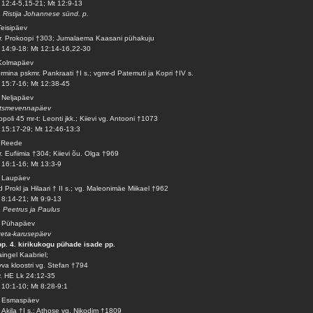
12:4-5,15-21; Mt 12:9-13
. Ristija Johannese sünd. p.
Teisipäev
. Prokoopi †303; Jumalaema Kaasani pühakuju
14:9-18: Mt 12:14-16,22-30
 Kolmapäev
rmina pskmr. Pankraati †I s.; vgmr-d Patemuti ja Kopri †IV s.
15:7-16; Mt 12:38-45
 Neljapäev
itsmevennapäev
opoli 45 mr-t: Leonti jkk.; Kiievi vg. Antooni †1073
15:17-29; Mt 12:46-13:3
. Reede
. Eufiimia †304; Kiievi õu. Olga †969
16:1-16; Mt 13:3-9
. Laupäev
d Prokl ja Hilaari † II s.; vg. Maleonimäe Miikael †962
8:14-21; Mt 9:9-13
. Peetrus ja Paulus
. Pühapäev
eta-karusepäev
pp. 4. kirikukogu pühade isade pp.
ingel Kaabriel;
va kloostri vg. Stefan †794
v. HE Lk 24:12-35
10:1-10; Mt 8:28-9:1
. Esmaspäev
 Akila †I s.; Athose vg. Nikodim †1809