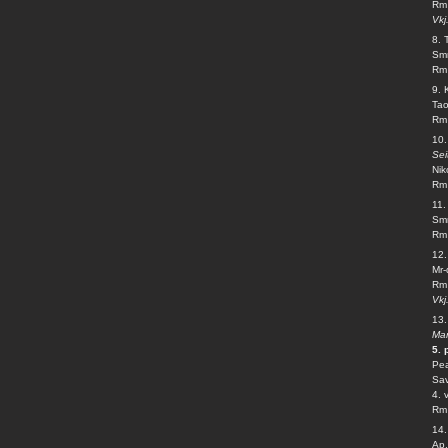
Rm 
Vkj
8. 
Smr
Rm 
9.
Tao
Rm 
10.
Se
Nik
Rm 
11
Smr
Rm 
12
Mr-
Rm 
Vkj
13
Mar
5. 
Pea
Sav
4. 
Rm 
14
Ap.