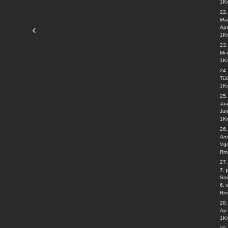
1Kr
22.
Mad
Aps
1Kr
23
Mr-
1Kr
24.
Tüü
1Kr
25
Ja
Jum
1Kr
26
An
Vgm
Rm 
27
7. 
Smr
6. 
Rm 
28
Ap-
1Kr