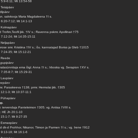
 5:9-6:11; Mt 13:54-58
 Teisipäev
lipäev
n. salvitooja Maria Magdaleena †I s.
 6:20-7:12; Mt 14:1-13
. Kolmapäev
d Trofim,Teofil jkk. †IV s.; Ravenna pskmr. Apollinari †75
 7:12-24; Mt 14:35-15:11
 Neljapäev
rose smr. Kristiina †IV s.; õu. kannatajad Boriss ja Gleb †1015
 7:24-35; Mt 15:12-21
. Reede
agupipäev
alasünnitaja ema õigl. Anna †I s.; Irboska vg. Serapion †XV s.
 7:35-8:7; Mt 15:29-31
. Laupäev
nepäev
r. Paraskeeva †138; prmr. Hermolai jkk. †305
12:1-3; Mt 10:37-11:1
. Pühapäev
pp.
. tervendaja Panteleimon †305; vg. Antisa †VIII s.
v. HE Jh 20:1-10
15:1-7; Mt 9:27-35
. Esmaspäev
d dk-d Prohhor, Nikanor, Tiimon ja Parmen †I s.; vg. Irene †912
 9:13-18; Mt 16:1-6