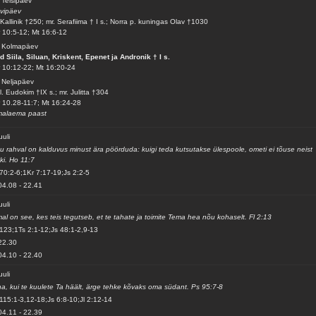
 Teisipäev
vipäev
 Kallinik †250; mr. Serafiima † I s.; Norra p. kuningas Olav †1030
 10:5-12; Mt 16:6-12
. Kolmapäev
d Siila, Siluan, Kriskent, Epenet ja Andronik † I s.
 10:12-22; Mt 16:20-24
 Neljapäev
l. Eudokim †IX s.; mr. Julitta †304
 10.28-11:7; Mt 16:24-28
malaema paast
uuli
u rahval on kalduvus minust ära pöörduda: kuigi teda kutsutakse ülespoole, ometi ei tõuse neist
ki. Ho 11:7
70:2-6;1Kr 7:17-19;Js 2:2-5
04.08
-
22.41
uuli
al on see, kes teis tegutseb, et te tahate ja toimite Tema hea nõu kohaselt. Fl 2:13
123;1Ts 2:1-12;Js 48:1-2,9-13
22.30
04.10
-
22.40
uuli
a, kui te kuulete Ta häält, ärge tehke kõvaks oma südant. Ps 95:7-8
115:1-3,12-18;Js 6:8-10;Jl 2:12-14
04.11
-
22.39