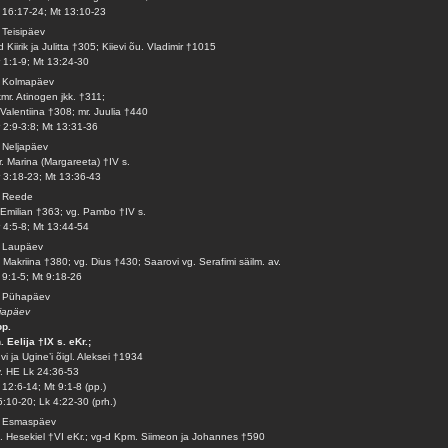
16:17-24; Mt 13:10-23
 Teisipäev
d Kiirik ja Julitta †305; Kiievi õu. Vladimir †1015
 1:1-9; Mt 13:24-30
. Kolmapäev
mr. Atinogen jkk. †311;
 Valentiina †308; mr. Juulia †440
 2:9-3:8; Mt 13:31-36
 Neljapäev
. Marina (Margareeta) †IV s.
 3:18-23; Mt 13:36-43
. Reede
 Emilian †363; vg. Pambo †IV s.
 4:5-8; Mt 13:44-54
. Laupäev
 Makriina †380; vg. Dius †430; Saarovi vg. Serafimi säilm. av.
9:1-5; Mt 9:18-26
. Pühapäev
iapäev
pp.
. Eelija †IX s. eKr.;
vi ja Ugine’i õigl. Aleksei †1934
v. HE Lk 24:36-53
12:6-14; Mt 9:1-8 (pp.)
5:10-20; Lk 4:22-30 (prh.)
. Esmaspäev
. Hesekiel †VI eKr.; vg-d Kpm. Siimeon ja Johannes †590