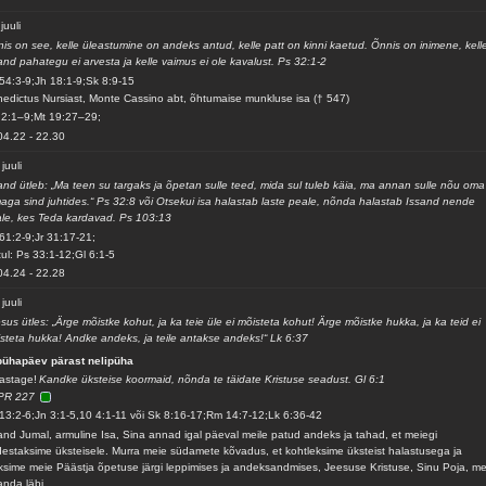
juuli
is on see, kelle üleastumine on andeks antud, kelle patt on kinni kaetud. Õnnis on inimene, kell
and pahategu ei arvesta ja kelle vaimus ei ole kavalust. Ps 32:1-2
54:3-9;Jh 18:1-9;Sk 8:9-15
edictus Nursiast, Monte Cassino abt, õhtumaise munkluse isa († 547)
2:1–9;Mt 19:27–29;
04.22
-
22.30
 juuli
and ütleb: „Ma teen su targaks ja õpetan sulle teed, mida sul tuleb käia, ma annan sulle nõu oma
maga sind juhtides.“ Ps 32:8 või Otsekui isa halastab laste peale, nõnda halastab Issand nende
le, kes Teda kardavad. Ps 103:13
61:2-9;Jr 31:17-21;
ul: Ps 33:1-12;Gl 6:1-5
04.24
-
22.28
 juuli
sus ütles: „Ärge mõistke kohut, ja ka teie üle ei mõisteta kohut! Ärge mõistke hukka, ja ka teid ei
steta hukka! Andke andeks, ja teile antakse andeks!“ Lk 6:37
pühapäev pärast nelipüha
astage!
Kandke üksteise koormaid, nõnda te täidate Kristuse seadust. Gl 6:1
PR 227
13:2-6;Jn 3:1-5,10 4:1-11 või Sk 8:16-17;Rm 14:7-12;Lk 6:36-42
and Jumal, armuline Isa, Sina annad igal päeval meile patud andeks ja tahad, et meiegi
estaksime üksteisele. Murra meie südamete kõvadus, et kohtleksime üksteist halastusega ja
ksime meie Päästja õpetuse järgi leppimises ja andeksandmises, Jeesuse Kristuse, Sinu Poja, me
anda läbi.