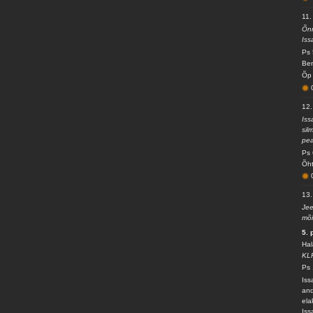
11. 
Õnn
Iss
Ps 
Ben
Õp 
12.
Iss
sil
pea
Ps 
Õht
13.
Jee
mõi
5. 
Hal
KL
Ps 
Iss
and
ela
Iss