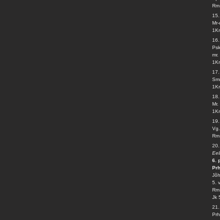
Rm 
15.
Mr-
1Kr
16
Psk
mr.
1Kr
17.
Smr
1Kr
18
Mr.
1Kr
19
Vg.
Rm 
20
Eel
6. 
Prh
Jõh
5. 
Rm 
Jk 
21
Prh