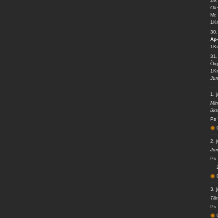
29.
Ole
Mr.
1Kr
30
Ap-
1Kr
31.
Õig
1Kr
Ju
1. j
Min
üks
Ps 
2. j
Jum
Ps 
3. j
Tän
Ps 