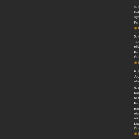
4. j
Puh
aga
Ps 
5. j
Teh
põi
Ps 
Õht
6. j
Jee
ühe
4. 
Kad
KL
Ps 
Iss
ole
ärk
Lis
Õht