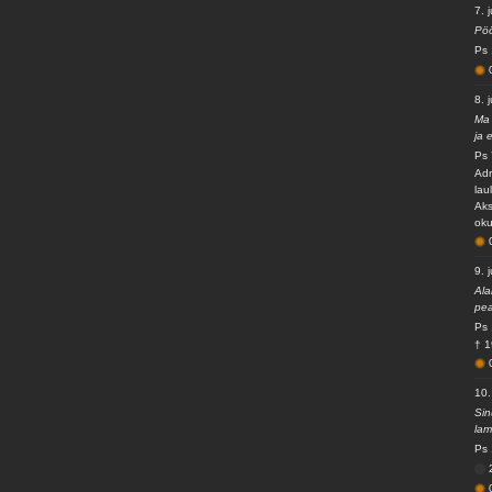
7. j
Pöö
Ps 
8. j
Ma 
ja 
Ps 
Adr
lau
Aks
oku
9. j
Ala
pea
Ps 
† 1
10.
Sin
lam
Ps 