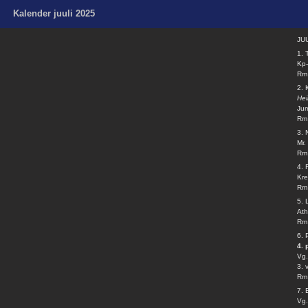
Kalender juuli 2025
JUU
1. 
Kp-
Rm 
2.
He
Jum
Rm 
3. 
Mr.
Rm 
4.
Kre
Rm 
5. 
Ath
Rm 
6.
4. 
Vg.
3. 
Rm 
7.
Vg.