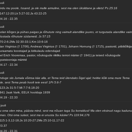
uuli
rdu mu poole, Issand, ja ole mulle armuline, sest ma olen üksildane ja vilets! Ps 25:16
147:12-20;Lk 5:27-32;Js 43:22-25
04.16
-
22.35
uuli
elan kõrges ja pühas paigas ja rõhutute ning vaimult alandlike juures, et turgutada alandlike vai
elustada rõhutute südameid. Js 57:15
70:2-6;2Ms 32:30-33:1;Km 10:6-16
ian Virginius († 1706), Andreas Virginius († 1701), Johann Hornung († 1715), pastorid, piiblitõlkija
luraamatu koostajad ja kirikulaulu edendajad
el Erich Vooremaa, pastor, nõukogude riikliku terrori märter († 1941) ja teised nõukogude
patsiooniaja märtrid
04.17
-
22.34
uuli
nduge siis Jumala võimsa käe alla, et Tema teid ülendaks õigel ajal; heitke kõik oma mure Tema
le, sest Tema peab hoolt teie eest! 1Pt 5:6-7
123;Js 31:5-7;Mi 7:7-9,18-20
941 Jaak Varik, EELK hooldaja 1939
04.19
-
22.33
 juuli
u oma olen mina, päästa mind, sest ma nõuan taga Su korraldusi! Ma olen eksinud nagu kadun
mas. Otsi oma sulast, sest ma ei unusta Su käske! Ps 119:94,176
115:1-3,12-18;Js 10:20-27;2Ms 25:10-11,17-22
23.37
04.20
-
22.31