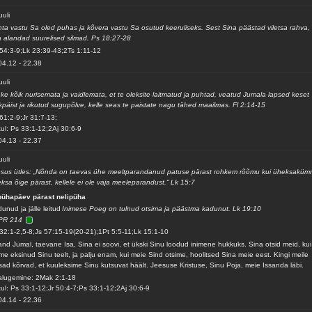
uuli
ta vastu Sa oled puhas ja kõvera vastu Sa osutud keeruliseks. Sest Sina päästad viletsa rahva,
 alandad suurelised silmad. Ps 18:27-28
54:3-9;Lk 23:39-43;2Ts 1:11-12
04.12
-
22.38
uuli
ke kõik nurisemata ja vaidlemata, et te oleksite laitmatud ja puhtad, veatud Jumala lapsed keset
kpäist ja rikutud sugupõlve, kelle seas te paistate nagu tähed maailmas. Fl 2:14-15
61:2-9;Jr 31:7-13;
ul: Ps 33:1-12;2Aj 30:6-9
04.13
-
22.37
uuli
sus ütles: „Nõnda on taevas ühe meeltparandanud patuse pärast rohkem rõõmu kui üheksaküm
ksa õige pärast, kellele ei ole vaja meeleparandust.“ Lk 15:7
pühapäev pärast nelipüha
unud ja jälle leitud
Inimese Poeg on tulnud otsima ja päästma kadunut. Lk 19:10
PR 214
32:1-2,5-8;Js 57:15-19(20-21);1Pt 5:5-11;Lk 15:1-10
and Jumal, taevane Isa, Sina ei soovi, et ükski Sinu loodud inimene hukkuks. Sina otsid meid, kui
me eksinud Sinu teelt, ja palju enam, kui meie Sind otsime, hoolitsed Sina meie eest. Kingi meile
sad kõrvad, et kuuleksime Sinu kutsuvat häält. Jeesuse Kristuse, Sinu Poja, meie Issanda läbi.
alugemine: 2Mak 2:1-18
ul: Ps 33:1-12;Jr 50:4-7;Ps 33:1-12;2Aj 30:6-9
04.14
-
22.36