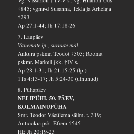
Vg. Vissarion † IV-V s.; vg. Hilarion Uus
†845; vgmr-d Susanna, Tekla ja Arhelaja
†293
Ap 27:1-44; Jh 17:18-26
7. Laupäev
Vanemate lp., surnute mäl.
Anküra pskmr. Teodot †303; Rooma
pskmr. Markell jkk. †IV s.
Ap 28:1-31; Jh 21:15-25 (lp.)
1Ts 4:13-17; Jh 5:24-30 (uinunud)
8. Pühapäev
NELIPÜHI, 50. PÄEV,
KOLMAINUPÜHA
Smr. Teodor Väeülema säilm. t. 319;
Antiookia psk. Efrem †545
HE Jh 20:19-23