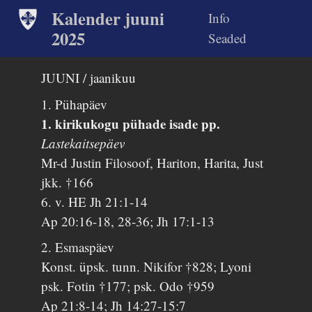
Kalender juuni
Info
2025
Seaded
JUUNI / jaanikuu
1. Pühapäev
1. kirikukogu pühade isade pp.
Lastekaitsepäev
Mr-d Justin Filosoof, Hariton, Harita, Just
jkk. †166
6. v. HE Jh 21:1-14
Ap 20:16-18, 28-36; Jh 17:1-13
2. Esmaspäev
Konst. üpsk. tunn. Nikifor †828; Lyoni
psk. Fotin †177; psk. Odo †959
Ap 21:8-14; Jh 14:27-15:7