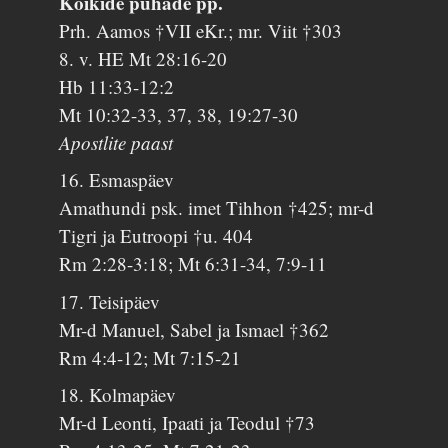
Kõikide pühade pp.
Prh. Aamos †VII eKr.; mr. Viit †303
8. v. HE Mt 28:16-20
Hb 11:33-12:2
Mt 10:32-33, 37, 38, 19:27-30
Apostlite paast
16. Esmaspäev
Amathundi psk. imet Tihhon †425; mr-d
Tigri ja Eutroopi †u. 404
Rm 2:28-3:18; Mt 6:31-34, 7:9-11
17. Teisipäev
Mr-d Manuel, Sabel ja Ismael †362
Rm 4:4-12; Mt 7:15-21
18. Kolmapäev
Mr-d Leonti, Ipaati ja Teodul †73