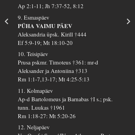
Ap 2:1-11; Jh 7:37-52, 8:12
9. Esmaspäev
PÜHA VAIMU PÄEV
Aleksandria üpsk. Kirill †444
Ef 5:9-19; Mt 18:10-20
10. Teisipäev
Prusa pskmr. Timoteus †361: mr-d
Aleksander ja Antoniina †313
Rm 1:1-7,13-17; Mt 4:25-5:13
11. Kolmapäev
Ap-d Bartolomeus ja Barnabas †I s.; psk.
tunn. Luukas †1961
Rm 1:18-27: Mt 5:20-26
12. Neljapäev