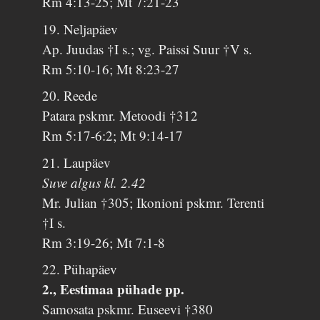
Rm 4:13-25; Mt 7:21-23
19. Neljapäev
Ap. Juudas †I s.; vg. Paissi Suur †V s.
Rm 5:10-16; Mt 8:23-27
20. Reede
Patara pskmr. Metoodi †312
Rm 5:17-6:2; Mt 9:14-17
21. Laupäev
Suve algus kl. 2.42
Mr. Julian †305; Ikonioni pskmr. Terenti
†I s.
Rm 3:19-26; Mt 7:1-8
22. Pühapäev
2., Eestimaa pühade pp.
Samosata pskmr. Euseevi †380