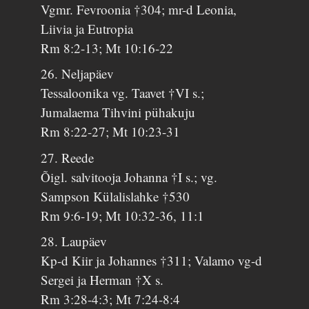
Vgmr. Fevroonia †304; mr-d Leonia,
Liivia ja Eutropia
Rm 8:2-13; Mt 10:16-22
26. Neljapäev
Tessaloonika vg. Taavet †VI s.;
Jumalaema Tihvini pühakuju
Rm 8:22-27; Mt 10:23-31
27. Reede
Õigl. salvitooja Johanna †I s.; vg.
Sampson Külalislahke †530
Rm 9:6-19; Mt 10:32-36, 11:1
28. Laupäev
Kp-d Kiir ja Johannes †311; Valamo vg-d
Sergei ja Herman †X s.
Rm 3:28-4:3; Mt 7:24-8:4