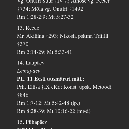
Vg. Onufri Suur †IV s.; Athose vg. Peeter
†734; Mõla vg. Onufri †1492
Rm 1:28-2:9; Mt 5:27-32
13. Reede
Mr. Akiliina †293; Nikosia pskmr. Trifilli
†370
Rm 2:14-29; Mt 5:33-41
14. Laupäev
Leinapäev
PL. 11 Eesti uusmärtri mäl.;
Prh. Eliisa †IX eKr.; Konst. üpsk. Metoodi
†846
Rm 1:7-12; Mt 5:42-48 (lp.)
Rm 8:28-39; Mt 10:16-22 (mr-d)
15. Pühapäev