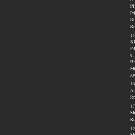
PL
Pr
Rm
Rm
15
Kõ
Pr
8.
Hb
Mt
Ap
16
Am
Rm
17
Mr
Rm
18
Mr