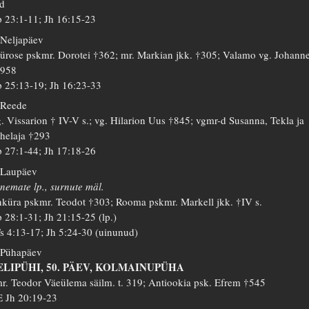
d
 23:1-11; Jh 16:15-23
 Neljapäev
ürose pskmr. Dorotei †362; mr. Markian jkk. †305; Valamo vg. Johann
1958
 25:13-19; Jh 16:23-33
 Reede
. Vissarion † IV-V s.; vg. Hilarion Uus †845; vgmr-d Susanna, Tekla ja
helaja †293
 27:1-44; Jh 17:18-26
 Laupäev
nemate lp., surnute mäl.
küra pskmr. Teodot †303; Rooma pskmr. Markell jkk. †IV s.
 28:1-31; Jh 21:15-25 (lp.)
s 4:13-17; Jh 5:24-30 (uinunud)
 Pühapäev
ELIPÜHI, 50. PÄEV, KOLMAINUPÜHA
r. Teodor Väeülema säilm. t. 319; Antiookia psk. Efrem †545
 Jh 20:19-23