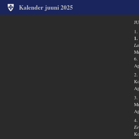
Kalender juuni 2025
JU
1.
1.
La
Mr
6.
Ap
2.
Ko
Ap
3.
Mr
Ap
4.
Ee
Ko