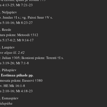
 4:13-25; Mt 7:21-23
. Neljapäev
. Juudas †I s.; vg. Paissi Suur †V s.
 5:10-16; Mt 8:23-27
. Reede
tara pskmr. Metoodi †312
 5:17-6:2; Mt 9:14-17
. Laupäev
ve algus kl. 2.42
. Julian †305; Ikonioni pskmr. Terenti †I s.
 3:19-26; Mt 7:1-8
. Pühapäev
, Eestimaa pühade pp.
mosata pskmr. Euseevi †380
 v. HE Mk 16:1-8
 2:10-16; Mt 4:18-23
. Esmaspäev
idupüha