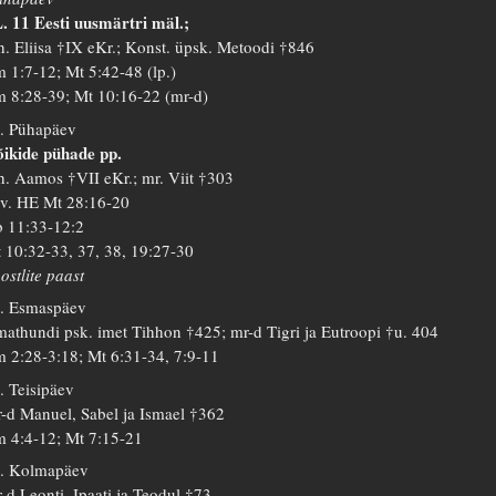
. 11 Eesti uusmärtri mäl.;
h. Eliisa †IX eKr.; Konst. üpsk. Metoodi †846
 1:7-12; Mt 5:42-48 (lp.)
 8:28-39; Mt 10:16-22 (mr-d)
. Pühapäev
ikide pühade pp.
h. Aamos †VII eKr.; mr. Viit †303
 v. HE Mt 28:16-20
 11:33-12:2
 10:32-33, 37, 38, 19:27-30
ostlite paast
. Esmaspäev
athundi psk. imet Tihhon †425; mr-d Tigri ja Eutroopi †u. 404
 2:28-3:18; Mt 6:31-34, 7:9-11
. Teisipäev
-d Manuel, Sabel ja Ismael †362
 4:4-12; Mt 7:15-21
. Kolmapäev
-d Leonti, Ipaati ja Teodul †73