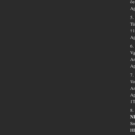
õe
Ap
5.
Tü
†
Ap
6.
Vg
Ar
Ap
7.
Va
An
Ap
1T
8.
N
Sm
HE