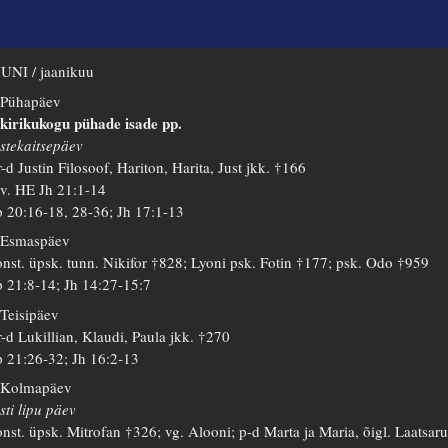
UNI / jaanikuu
 Pühapäev
 kirikukogu pühade isade pp.
stekaitsepäev
-d Justin Filosoof, Hariton, Harita, Just jkk. †166
 v. HE Jh 21:1-14
 20:16-18, 28-36; Jh 17:1-13
 Esmaspäev
nst. üpsk. tunn. Nikifor †828; Lyoni psk. Fotin †177; psk. Odo †959
 21:8-14; Jh 14:27-15:7
 Teisipäev
-d Lukillian, Klaudi, Paula jkk. †270
 21:26-32; Jh 16:2-13
 Kolmapäev
sti lipu päev
nst. üpsk. Mitrofan †326; vg. Alooni; p-d Marta ja Maria, õigl. Laatsar