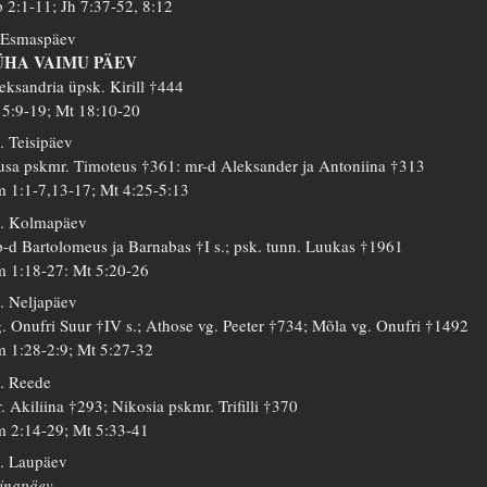
 2:1-11; Jh 7:37-52, 8:12
 Esmaspäev
ÜHA VAIMU PÄEV
eksandria üpsk. Kirill †444
 5:9-19; Mt 18:10-20
. Teisipäev
usa pskmr. Timoteus †361: mr-d Aleksander ja Antoniina †313
 1:1-7,13-17; Mt 4:25-5:13
. Kolmapäev
-d Bartolomeus ja Barnabas †I s.; psk. tunn. Luukas †1961
 1:18-27: Mt 5:20-26
. Neljapäev
. Onufri Suur †IV s.; Athose vg. Peeter †734; Mõla vg. Onufri †1492
 1:28-2:9; Mt 5:27-32
. Reede
. Akiliina †293; Nikosia pskmr. Trifilli †370
 2:14-29; Mt 5:33-41
. Laupäev
inapäev