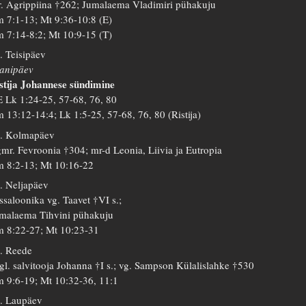
. Agrippiina †262; Jumalaema Vladimiri pühakuju
 7:1-13; Mt 9:36-10:8 (E)
 7:14-8:2; Mt 10:9-15 (T)
. Teisipäev
anipäev
stija Johannese sündimine
 Lk 1:24-25, 57-68, 76, 80
 13:12-14:4; Lk 1:5-25, 57-68, 76, 80 (Ristija)
. Kolmapäev
mr. Fevroonia †304; mr-d Leonia, Liivia ja Eutropia
 8:2-13; Mt 10:16-22
. Neljapäev
ssaloonika vg. Taavet †VI s.;
malaema Tihvini pühakuju
 8:22-27; Mt 10:23-31
. Reede
gl. salvitooja Johanna †I s.; vg. Sampson Külalislahke †530
 9:6-19; Mt 10:32-36, 11:1
. Laupäev