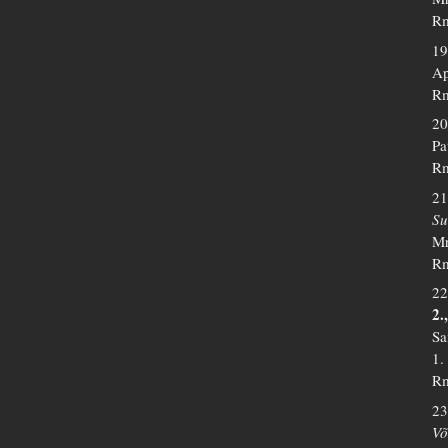
Rm
19
Ap
Rm
20
Pa
Rm
21
Su
Mr
Rm
22
2.
Sa
1.
Rm
23
Võ