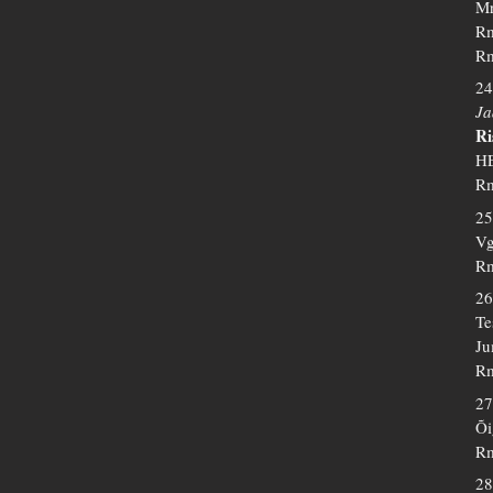
Mr
Rm
Rm
24
Ja
Ri
HE
Rm
25
Vg
Rm
26
Te
Ju
Rm
27
Õi
Rm
28