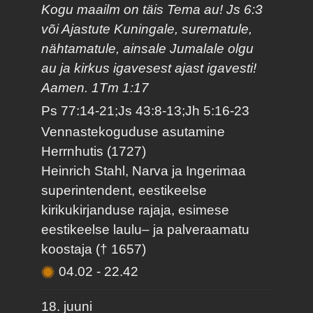
Kogu maailm on täis Tema au! Js 6:3
või Ajastute Kuningale, surematule,
nähtamatule, ainsale Jumalale olgu
au ja kirkus igavesest ajast igavesti!
Aamen. 1Tm 1:17
Ps 77:14-21;Js 43:8-13;Jh 5:16-23
Vennastekoguduse asutamine
Herrnhutis (1727)
Heinrich Stahl, Narva ja Ingerimaa
superintendent, eestikeelse
kirikukirjanduse rajaja, esimese
eestikeelse laulu– ja palveraamatu
koostaja († 1657)
04.02
-
22.42
18. juuni