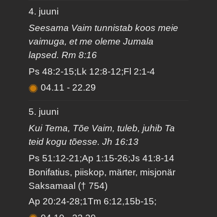
4. juuni
Seesama Vaim tunnistab koos meie
vaimuga, et me oleme Jumala
lapsed. Rm 8:16
Ps 48:2-15;Lk 12:8-12;Fl 2:1-4
04.11
-
22.29
5. juuni
Kui Tema, Tõe Vaim, tuleb, juhib Ta
teid kogu tõesse. Jh 16:13
Ps 51:12-21;Ap 1:15-26;Js 41:8-14
Bonifatius, piiskop, märter, misjonär
Saksamaal († 754)
Ap 20:24-28;1Tm 6:12,15b-15;