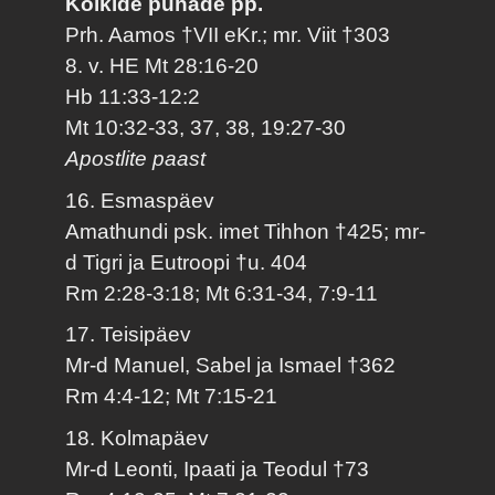
Kõikide pühade pp.
Prh. Aamos †VII eKr.; mr. Viit †303
8. v. HE Mt 28:16-20
Hb 11:33-12:2
Mt 10:32-33, 37, 38, 19:27-30
Apostlite paast
16. Esmaspäev
Amathundi psk. imet Tihhon †425; mr-
d Tigri ja Eutroopi †u. 404
Rm 2:28-3:18; Mt 6:31-34, 7:9-11
17. Teisipäev
Mr-d Manuel, Sabel ja Ismael †362
Rm 4:4-12; Mt 7:15-21
18. Kolmapäev
Mr-d Leonti, Ipaati ja Teodul †73