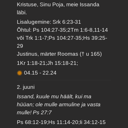
Kristuse, Sinu Poja, meie Issanda
läbi.
Lisalugemine: Srk 6:23-31
Õhtul: Ps 104:27-35;2Tm 1:6-8,11-14
või Trk 1:1-7;Ps 104:27-35;Hs 39:25-
29
Justinus, märter Roomas († u 165)
1Kr 1:18-21;Jh 15:18-21;
04.15
-
22.24
2. juuni
Issand, kuule mu häält, kui ma
hüüan; ole mulle armuline ja vasta
mulle! Ps 27:7
Ps 68:12-19;Hs 11:14-20;Ii 34:12-15