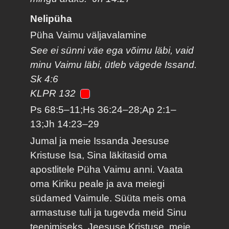
Nelipüha
Püha Vaimu väljavalamine
See ei sünni väe ega võimu läbi, vaid
minu Vaimu läbi, ütleb vägede Issand.
Sk 4:6
KLPR 132
Ps 68:5–11;Hs 36:24–28;Ap 2:1–
13;Jh 14:23–29
Jumal ja meie Issanda Jeesuse
Kristuse Isa, Sina läkitasid oma
apostlitele Püha Vaimu anni. Vaata
oma Kiriku peale ja ava meiegi
südamed Vaimule. Süüta meis oma
armastuse tuli ja tugevda meid Sinu
teenimiseks. Jeesuse Kristuse, meie