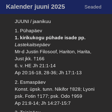
Kalender juuni 2025
Seaded
JUUNI / jaanikuu
1. Pühapäev
1. kirikukogu pühade isade pp.
Lastekaitsepäev
Mr-d Justin Filosoof, Hariton, Harita,
Just jkk. †166
6. v. HE Jh 21:1-14
Ap 20:16-18, 28-36; Jh 17:1-13
2. Esmaspäev
Konst. üpsk. tunn. Nikifor †828; Lyoni
psk. Fotin †177; psk. Odo †959
Ap 21:8-14; Jh 14:27-15:7