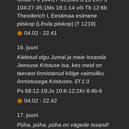
104:27-35;1Ms 18:1-14 või Tb 12:6b
Theoderich I, Eestimaa esimene
piiskop (Lihula piiskop) († 1219)
04.02
-
22.41
16. juuni
Kiidetud olgu Jumal ja meie Issanda
Jeesuse Kristuse Isa, kes meid on
taevast õnnistanud kõige vaimuliku
õnnistusega Kristuses. Ef 1:3
Ps 68:12-19;Js 10:6-12;1Kr 8:4b-6
04.02
-
22.42
17. juuni
Püha, püha, püha on vägede Issand!