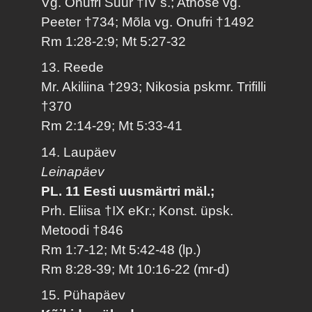
Vg. Onufri Suur †IV s.; Athose vg.
Peeter †734; Mõla vg. Onufri †1492
Rm 1:28-2:9; Mt 5:27-32
13. Reede
Mr. Akiliina †293; Nikosia pskmr. Trifilli
†370
Rm 2:14-29; Mt 5:33-41
14. Laupäev
Leinapäev
PL. 11 Eesti uusmärtri mäl.;
Prh. Eliisa †IX eKr.; Konst. üpsk.
Metoodi †846
Rm 1:7-12; Mt 5:42-48 (lp.)
Rm 8:28-39; Mt 10:16-22 (mr-d)
15. Pühapäev