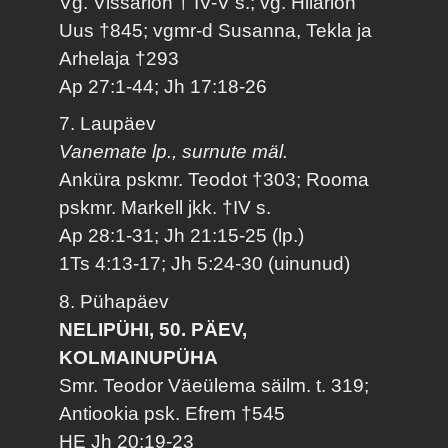
Vg. Vissarion † IV-V s.; vg. Hilarion
Uus †845; vgmr-d Susanna, Tekla ja
Arhelaja †293
Ap 27:1-44; Jh 17:18-26
7. Laupäev
Vanemate lp., surnute mäl.
Anküra pskmr. Teodot †303; Rooma
pskmr. Markell jkk. †IV s.
Ap 28:1-31; Jh 21:15-25 (lp.)
1Ts 4:13-17; Jh 5:24-30 (uinunud)
8. Pühapäev
NELIPÜHI, 50. PÄEV,
KOLMAINUPÜHA
Smr. Teodor Väeülema säilm. t. 319;
Antiookia psk. Efrem †545
HE Jh 20:19-23