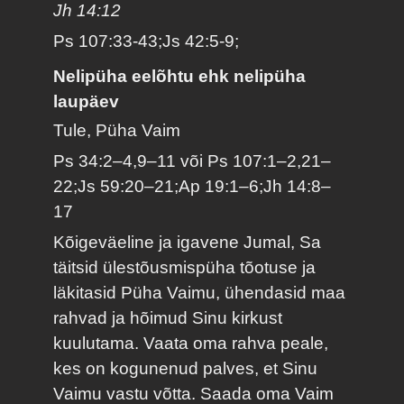
Jh 14:12
Ps 107:33-43;Js 42:5-9;
Nelipüha eelõhtu ehk nelipüha
laupäev
Tule, Püha Vaim
Ps 34:2–4,9–11 või Ps 107:1–2,21–
22;Js 59:20–21;Ap 19:1–6;Jh 14:8–
17
Kõigeväeline ja igavene Jumal, Sa
täitsid ülestõusmispüha tõotuse ja
läkitasid Püha Vaimu, ühendasid maa
rahvad ja hõimud Sinu kirkust
kuulutama. Vaata oma rahva peale,
kes on kogunenud palves, et Sinu
Vaimu vastu võtta. Saada oma Vaim