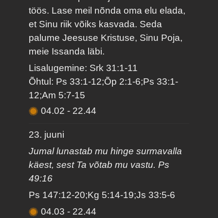
töös. Lase meil nõnda oma elu elada,
et Sinu riik võiks kasvada. Seda
palume Jeesuse Kristuse, Sinu Poja,
meie Issanda läbi.
Lisalugemine: Srk 31:1-11
Õhtul: Ps 33:1-12;Õp 2:1-6;Ps 33:1-
12;Am 5:7-15
04.02
-
22.44
23. juuni
Jumal lunastab mu hinge surmavalla
käest, sest Ta võtab mu vastu. Ps
49:16
Ps 147:12-20;Kg 5:14-19;Js 33:5-6
04.03
-
22.44