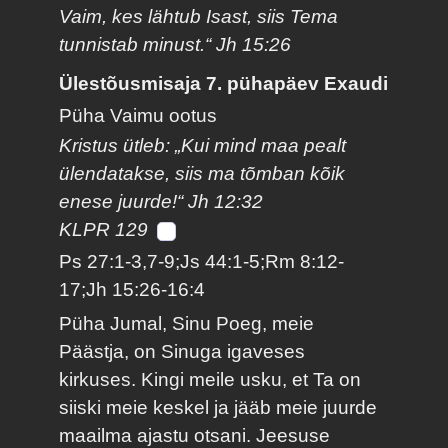
Vaim, kes lähtub Isast, siis Tema
tunnistab minust.“ Jh 15:26
Ülestõusmisaja 7. pühapäev Exaudi
Püha Vaimu ootus
Kristus ütleb: „Kui mind maa pealt
ülendatakse, siis ma tõmban kõik
enese juurde!“ Jh 12:32
KLPR 129
Ps 27:1-3,7-9;Js 44:1-5;Rm 8:12-
17;Jh 15:26-16:4
Püha Jumal, Sinu Poeg, meie
Päästja, on Sinuga igaveses
kirkuses. Kingi meile usku, et Ta on
siiski meie keskel ja jääb meie juurde
maailma ajastu otsani. Jeesuse