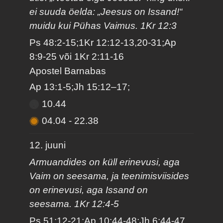
ei suuda öelda: „Jeesus on Issand!“
muidu kui Pühas Vaimus. 1Kr 12:3
Ps 48:2-15;1Kr 12:12-13,20-31;Ap
8:9-25 või 1Kr 2:11-16
Apostel Barnabas
Ap 13:1-5;Jh 15:12–17;
10.44
04.04
-
22.38
12. juuni
Armuandides on küll erinevusi, aga
Vaim on seesama, ja teenimisviisides
on erinevusi, aga Issand on
seesama. 1Kr 12:4-5
Ps 51:12-21;Ap 10:44-48;Jh 6:44-47