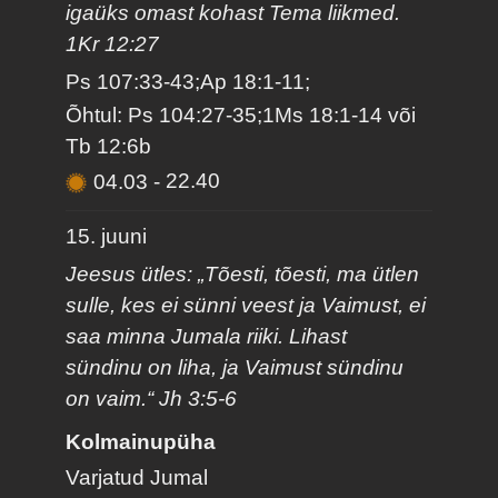
igaüks omast kohast Tema liikmed.
1Kr 12:27
Ps 107:33-43;Ap 18:1-11;
Õhtul: Ps 104:27-35;1Ms 18:1-14 või
Tb 12:6b
04.03
-
22.40
15. juuni
Jeesus ütles: „Tõesti, tõesti, ma ütlen
sulle, kes ei sünni veest ja Vaimust, ei
saa minna Jumala riiki. Lihast
sündinu on liha, ja Vaimust sündinu
on vaim.“ Jh 3:5-6
Kolmainupüha
Varjatud Jumal