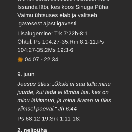
Issanda läbi, kes koos Sinuga Püha
Vaimu ühtsuses elab ja valitseb
igavesest ajast igavesti.
Lisalugemine: Trk 7:22b-8:1
Õhtul: Ps 104:27-35;Rm 8:1-11;Ps
104:27-35;2Ms 19:3-6
04.07
-
22.34
9. juuni
Jeesus ütles: „Ükski ei saa tulla minu
juurde, kui teda ei tõmba Isa, kes on
minu läkitanud, ja mina äratan ta üles
viimsel päeval.“ Jh 6:44
Ps 68:12-19;Srk 1:11-18;
2. nelipüha