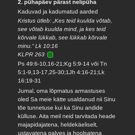
2. pühapäev pärast nelipüha
Kaduvad ja kadumatud aarded
Kristus ütleb: „Kes teid kuulda võtab,
see võtab kuulda mind, ja kes teid
kõrvale lükkab, see lükkab kõrvale
minu.“ Lk 10:16
KLPR 263
Ps 49:6-10,16-21;Kg 5:9-14 või Tn
5:1-9,13-17,25-30;1Jh 4:16-21;Lk
16:19-31
Jumal, oma lõpmatus armastuses
oled Sa meie kätte usaldanud nii Sinu
tõe tunnetuse kui ka Sinu andide
külluse. Aita meil neid tarvitada heade
majapidajatena, heldekäeliselt,
ustavatena palves ja hoolsatena