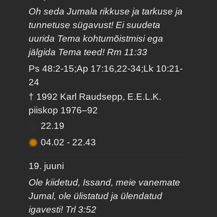
Oh seda Jumala rikkuse ja tarkuse ja
tunnetuse sügavust! Ei suudeta
uurida Tema kohtumõistmisi ega
jälgida Tema teed! Rm 11:33
Ps 48:2-15;Ap 17:16,22-34;Lk 10:21-
24
† 1992 Karl Raudsepp, E.E.L.K.
piiskop 1976–92
22.19
04.02
-
22.43
19. juuni
Ole kiidetud, Issand, meie vanemate
Jumal, ole ülistatud ja ülendatud
igavesti! Trl 3:52