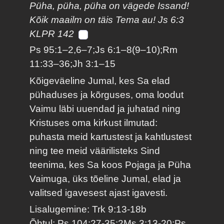
Püha, püha, püha on vägede Issand!
Kõik maailm on täis Tema au! Js 6:3
KLPR 142
Ps 95:1–2,6–7;Js 6:1–8(9–10);Rm
11:33–36;Jh 3:1–15
Kõigeväeline Jumal, kes Sa elad
pühaduses ja kõrguses, oma loodut
Vaimu läbi uuendad ja juhatad ning
Kristuses oma kirkust ilmutad:
puhasta meid kartustest ja kahtlustest
ning tee meid väärilisteks Sind
teenima, kes Sa koos Pojaga ja Püha
Vaimuga, üks tõeline Jumal, elad ja
valitsed igavesest ajast igavesti.
Lisalugemine: Trk 9:13-18b
Õhtul: Ps 104:27-35;2Ms 3:13-20;Ps