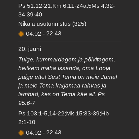
Ps 51:12-21;Km 6:11-24a;5Ms 4:32-
34,39-40
Nikaia usutunnistus (325)
04.02
-
22.43
20. juuni
Tulge, kummardagem ja põlvitagem,
heitkem maha Issanda, oma Looja
palge ette! Sest Tema on meie Jumal
ja meie Tema karjamaa rahvas ja
lambad, kes on Tema käe all. Ps
95:6-7
Ps 103:1-5,14-22;Mk 15:33-39;Hb
2:1-10
04.02
-
22.43