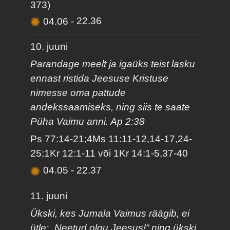
373)
04.06
-
22.36
10. juuni
Parandage meelt ja igaüks teist lasku
ennast ristida Jeesuse Kristuse
nimesse oma pattude
andekssaamiseks, ning siis te saate
Püha Vaimu anni. Ap 2:38
Ps 77:14-21;4Ms 11:11-12,14-17,24-
25;1Kr 12:1-11 või 1Kr 14:1-5,37-40
04.05
-
22.37
11. juuni
Ükski, kes Jumala Vaimus räägib, ei
ütle: „Neetud olgu Jeesus!“ ning ükski