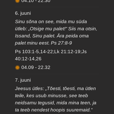
04.10
-
22.30
6. juuni
Sinu sõna on see, mida mu süda
ütleb: „Otsige mu palet!“ Siis ma otsin,
Issand, Sinu palet. Ära peida oma
palet minu eest. Ps 27:8-9
Ps 103:1-5,14-22;Lk 21:12-19;Js
40:12-14,26
04.09
-
22.32
7. juuni
Jeesus ütles: „Tõesti, tõesti, ma ütlen
teile, kes usub minusse, see teeb
neidsamu tegusid, mida mina teen, ja
ta teeb nendest hoopis suuremaid.“