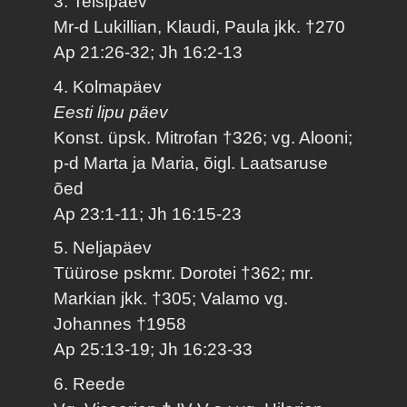
3. Teisipäev
Mr-d Lukillian, Klaudi, Paula jkk. †270
Ap 21:26-32; Jh 16:2-13
4. Kolmapäev
Eesti lipu päev
Konst. üpsk. Mitrofan †326; vg. Alooni;
p-d Marta ja Maria, õigl. Laatsaruse
õed
Ap 23:1-11; Jh 16:15-23
5. Neljapäev
Tüürose pskmr. Dorotei †362; mr.
Markian jkk. †305; Valamo vg.
Johannes †1958
Ap 25:13-19; Jh 16:23-33
6. Reede