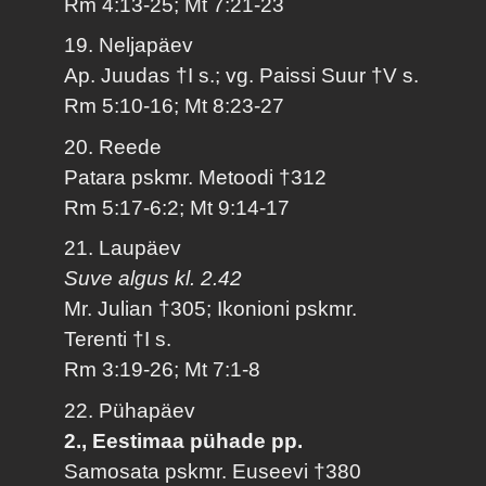
Rm 4:13-25; Mt 7:21-23
19. Neljapäev
Ap. Juudas †I s.; vg. Paissi Suur †V s.
Rm 5:10-16; Mt 8:23-27
20. Reede
Patara pskmr. Metoodi †312
Rm 5:17-6:2; Mt 9:14-17
21. Laupäev
Suve algus kl. 2.42
Mr. Julian †305; Ikonioni pskmr.
Terenti †I s.
Rm 3:19-26; Mt 7:1-8
22. Pühapäev
2., Eestimaa pühade pp.
Samosata pskmr. Euseevi †380