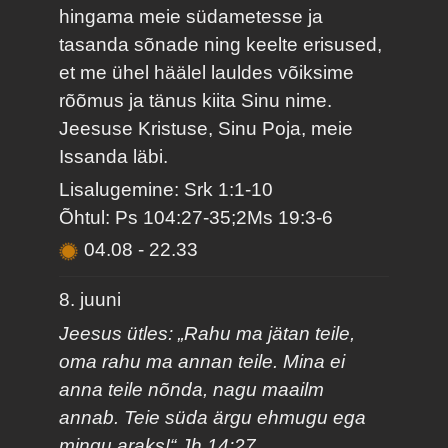
hingama meie südametesse ja
tasanda sõnade ning keelte erisused,
et me ühel häälel lauldes võiksime
rõõmus ja tänus kiita Sinu nime.
Jeesuse Kristuse, Sinu Poja, meie
Issanda läbi.
Lisalugemine: Srk 1:1-10
Õhtul: Ps 104:27-35;2Ms 19:3-6
04.08
-
22.33
8. juuni
Jeesus ütles: „Rahu ma jätan teile,
oma rahu ma annan teile. Mina ei
anna teile nõnda, nagu maailm
annab. Teie süda ärgu ehmugu ega
mingu araks!“ Jh 14:27