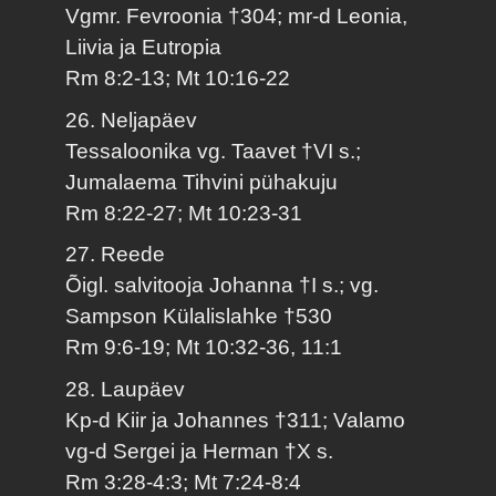
Vgmr. Fevroonia †304; mr-d Leonia,
Liivia ja Eutropia
Rm 8:2-13; Mt 10:16-22
26. Neljapäev
Tessaloonika vg. Taavet †VI s.;
Jumalaema Tihvini pühakuju
Rm 8:22-27; Mt 10:23-31
27. Reede
Õigl. salvitooja Johanna †I s.; vg.
Sampson Külalislahke †530
Rm 9:6-19; Mt 10:32-36, 11:1
28. Laupäev
Kp-d Kiir ja Johannes †311; Valamo
vg-d Sergei ja Herman †X s.
Rm 3:28-4:3; Mt 7:24-8:4