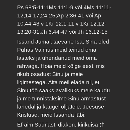
Ps 68:5-11;1Ms 11:1-9 või 4Ms 11:11-
12,14-17,24-25;Ap 2:36-41 või Ap
10:44-48 v 1Kr 12:1-11 v 1Kr 12:12-
13,20-31;Jh 6:44-47 või Jh 16:12-15
Issand Jumal, taevane Isa, Sina oled
Pühas Vaimus meid teinud oma
lasteks ja ühendanud meid oma
rahvaga. Hoia meid kõige eest, mis
rikub osadust Sinu ja meie
ligimestega. Aita meil elada nii, et
Sinu töö saaks avalikuks meie kaudu
ja me tunnistaksime Sinu armastust
lähedal ja kaugel olijatele. Jeesuse
Kristuse, meie Issanda läbi.
Efraim Süüriast, diakon, kirikuisa (†