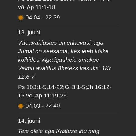
või Ap 11:1-18
04.04
-
22.39
13. juuni
Väeavaldustes on erinevusi, aga
Jumal on seesama, kes teeb kõike
kõikides. Aga igaühele antakse
Vaimu avaldus ühiseks kasuks. 1Kr
12:6-7
Ps 103:1-5,14-22;Gl 3:1-5;Jh 16:12-
15 või Ap 11:19-26
04.03
-
22.40
14. juuni
Teie olete aga Kristuse ihu ning