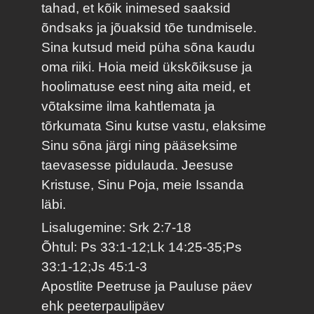
tahad, et kõik inimesed saaksid
õndsaks ja jõuaksid tõe tundmisele.
Sina kutsud meid püha sõna kaudu
oma riiki. Hoia meid ükskõiksuse ja
hoolimatuse eest ning aita meid, et
võtaksime ilma kahtlemata ja
tõrkumata Sinu kutse vastu, elaksime
Sinu sõna järgi ning pääseksime
taevasesse pidulauda. Jeesuse
Kristuse, Sinu Poja, meie Issanda
läbi.
Lisalugemine: Srk 2:7-18
Õhtul: Ps 33:1-12;Lk 14:25-35;Ps
33:1-12;Js 45:1-3
Apostlite Peetruse ja Pauluse päev
ehk peeterpaulipäev