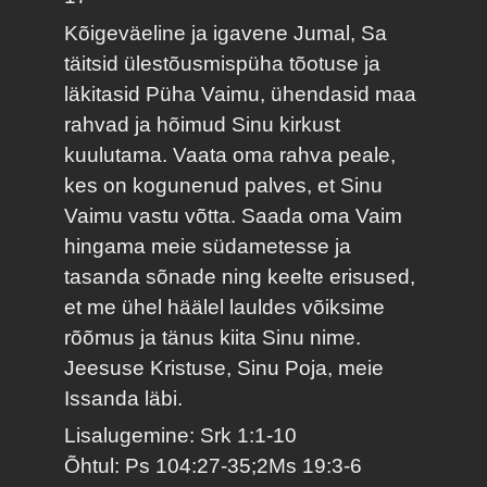
Kõigeväeline ja igavene Jumal, Sa
täitsid ülestõusmispüha tõotuse ja
läkitasid Püha Vaimu, ühendasid maa
rahvad ja hõimud Sinu kirkust
kuulutama. Vaata oma rahva peale,
kes on kogunenud palves, et Sinu
Vaimu vastu võtta. Saada oma Vaim
hingama meie südametesse ja
tasanda sõnade ning keelte erisused,
et me ühel häälel lauldes võiksime
rõõmus ja tänus kiita Sinu nime.
Jeesuse Kristuse, Sinu Poja, meie
Issanda läbi.
Lisalugemine: Srk 1:1-10
Õhtul: Ps 104:27-35;2Ms 19:3-6