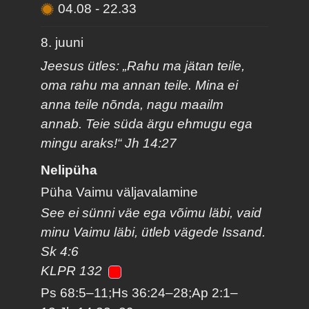
04.08
-
22.33
8. juuni
Jeesus ütles: „Rahu ma jätan teile,
oma rahu ma annan teile. Mina ei
anna teile nõnda, nagu maailm
annab. Teie süda ärgu ehmugu ega
mingu araks!“ Jh 14:27
Nelipüha
Püha Vaimu väljavalamine
See ei sünni väe ega võimu läbi, vaid
minu Vaimu läbi, ütleb vägede Issand.
Sk 4:6
KLPR 132
Ps 68:5–11;Hs 36:24–28;Ap 2:1–