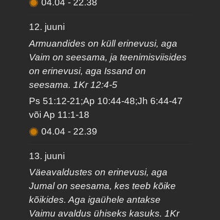
04.04
-
22.38
12. juuni
Armuandides on küll erinevusi, aga
Vaim on seesama, ja teenimisviisides
on erinevusi, aga Issand on
seesama. 1Kr 12:4-5
Ps 51:12-21;Ap 10:44-48;Jh 6:44-47
või Ap 11:1-18
04.04
-
22.39
13. juuni
Väeavaldustes on erinevusi, aga
Jumal on seesama, kes teeb kõike
kõikides. Aga igaühele antakse
Vaimu avaldus ühiseks kasuks. 1Kr