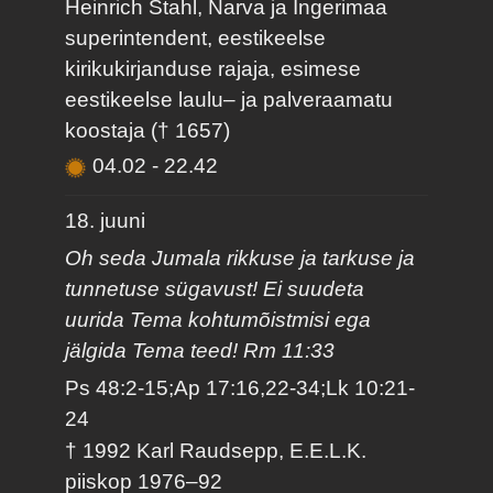
Heinrich Stahl, Narva ja Ingerimaa
superintendent, eestikeelse
kirikukirjanduse rajaja, esimese
eestikeelse laulu– ja palveraamatu
koostaja († 1657)
04.02
-
22.42
18. juuni
Oh seda Jumala rikkuse ja tarkuse ja
tunnetuse sügavust! Ei suudeta
uurida Tema kohtumõistmisi ega
jälgida Tema teed! Rm 11:33
Ps 48:2-15;Ap 17:16,22-34;Lk 10:21-
24
† 1992 Karl Raudsepp, E.E.L.K.
piiskop 1976–92