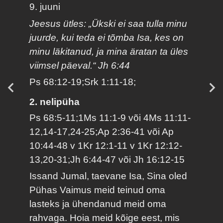
9. juuni
Jeesus ütles: „Ükski ei saa tulla minu
juurde, kui teda ei tõmba Isa, kes on
minu läkitanud, ja mina äratan ta üles
viimsel päeval.“ Jh 6:44
Ps 68:12-19;Srk 1:11-18;
2. nelipüha
Ps 68:5-11;1Ms 11:1-9 või 4Ms 11:11-
12,14-17,24-25;Ap 2:36-41 või Ap
10:44-48 v 1Kr 12:1-11 v 1Kr 12:12-
13,20-31;Jh 6:44-47 või Jh 16:12-15
Issand Jumal, taevane Isa, Sina oled
Pühas Vaimus meid teinud oma
lasteks ja ühendanud meid oma
rahvaga. Hoia meid kõige eest, mis