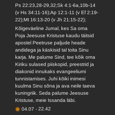
Ps 22:23,28-29,32;Sk 4:1-6a,10b-14
(v Hs 34:11-16);Ap 12:1-11 (v Ef 2:19-
22);Mt 16:13-20 (v Jh 21:15-22);
Kõigeväeline Jumal, kes Sa oma
Poja Jeesuse Kristuse kaudu täitsid
apostel Peetruse paljude heade
andidega ja käskisid tal toita Sinu
karja. Me palume Sind, tee kõik oma
Kiriku sulased piiskopid, preestrid ja
diakonid innukaks evangeeliumi
tunnistamises. Juhi kõiki inimesi
kuulma Sinu sõna ja ava neile taeva
kuningriik. Seda palume Jeesuse
Kristuse, meie Issanda läbi.
04.07
-
22.42