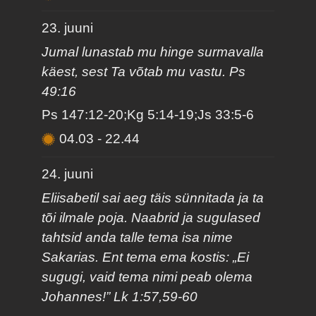
23. juuni
Jumal lunastab mu hinge surmavalla
käest, sest Ta võtab mu vastu. Ps
49:16
Ps 147:12-20;Kg 5:14-19;Js 33:5-6
04.03
-
22.44
24. juuni
Eliisabetil sai aeg täis sünnitada ja ta
tõi ilmale poja. Naabrid ja sugulased
tahtsid anda talle tema isa nime
Sakarias. Ent tema ema kostis: „Ei
sugugi, vaid tema nimi peab olema
Johannes!” Lk 1:57,59-60