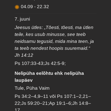
04.09
-
22.32
7. juuni
Jeesus ütles: „Tõesti, tõesti, ma ütlen
teile, kes usub minusse, see teeb
neidsamu tegusid, mida mina teen, ja
ta teeb nendest hoopis suuremaid.“
Jh 14:12
Ps 107:33-43;Js 42:5-9;
Nelipüha eelõhtu ehk nelipüha
laupäev
Tule, Püha Vaim
Ps 34:2–4,9–11 või Ps 107:1–2,21–
22;Js 59:20–21;Ap 19:1–6;Jh 14:8–
17