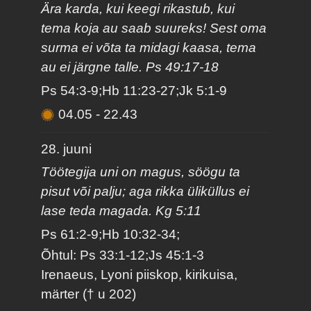
Ära karda, kui keegi rikastub, kui
tema koja au saab suureks! Sest oma
surma ei võta ta midagi kaasa, tema
au ei järgne talle. Ps 49:17-18
Ps 54:3-9;Hb 11:23-27;Jk 5:1-9
04.05
-
22.43
28. juuni
Töötegija uni on magus, söögu ta
pisut või palju; aga rikka üliküllus ei
lase teda magada. Kg 5:11
Ps 61:2-9;Hb 10:32-34;
Õhtul: Ps 33:1-12;Js 45:1-3
Irenaeus, Lyoni piiskop, kirikuisa,
märter († u 202)