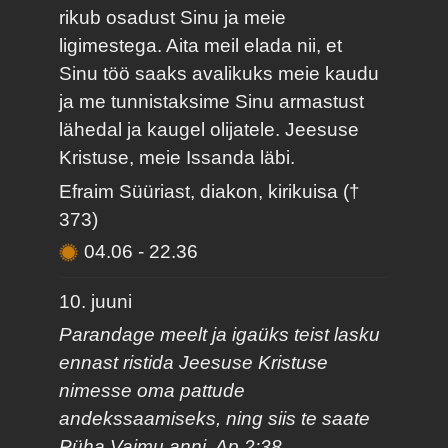
rikub osadust Sinu ja meie
ligimestega. Aita meil elada nii, et
Sinu töö saaks avalikuks meie kaudu
ja me tunnistaksime Sinu armastust
lähedal ja kaugel olijatele. Jeesuse
Kristuse, meie Issanda läbi.
Efraim Süüriast, diakon, kirikuisa (†
373)
04.06
-
22.36
10. juuni
Parandage meelt ja igaüks teist lasku
ennast ristida Jeesuse Kristuse
nimesse oma pattude
andekssaamiseks, ning siis te saate
Püha Vaimu anni. Ap 2:38