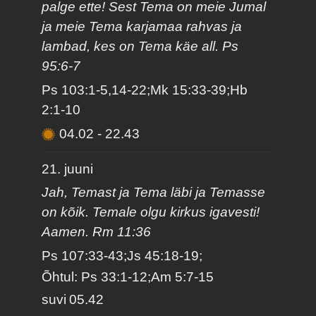
palge ette! Sest Tema on meie Jumal
ja meie Tema karjamaa rahvas ja
lambad, kes on Tema käe all. Ps
95:6-7
Ps 103:1-5,14-22;Mk 15:33-39;Hb
2:1-10
04.02
-
22.43
21. juuni
Jah, Temast ja Tema läbi ja Temasse
on kõik. Temale olgu kirkus igavesti!
Aamen. Rm 11:36
Ps 107:33-43;Js 45:18-19;
Õhtul: Ps 33:1-12;Am 5:7-15
suvi
05.42