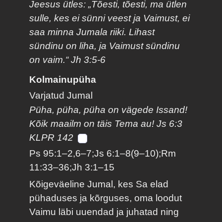
Jeesus ütles: „Tõesti, tõesti, ma ütlen
sulle, kes ei sünni veest ja Vaimust, ei
saa minna Jumala riiki. Lihast
sündinu on liha, ja Vaimust sündinu
on vaim.“ Jh 3:5-6
Kolmainupüha
Varjatud Jumal
Püha, püha, püha on vägede Issand!
Kõik maailm on täis Tema au! Js 6:3
KLPR 142
Ps 95:1–2,6–7;Js 6:1–8(9–10);Rm
11:33–36;Jh 3:1–15
Kõigeväeline Jumal, kes Sa elad
pühaduses ja kõrguses, oma loodut
Vaimu läbi uuendad ja juhatad ning