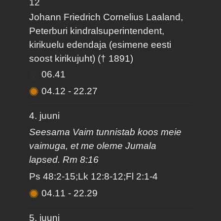
12
Johann Friedrich Cornelius Laaland,
Peterburi kindralsuperintendent,
kirikuelu edendaja (esimene eesti
soost kirikujuht) († 1891)
06.41
04.12
-
22.27
4. juuni
Seesama Vaim tunnistab koos meie
vaimuga, et me oleme Jumala
lapsed. Rm 8:16
Ps 48:2-15;Lk 12:8-12;Fl 2:1-4
04.11
-
22.29
5. juuni