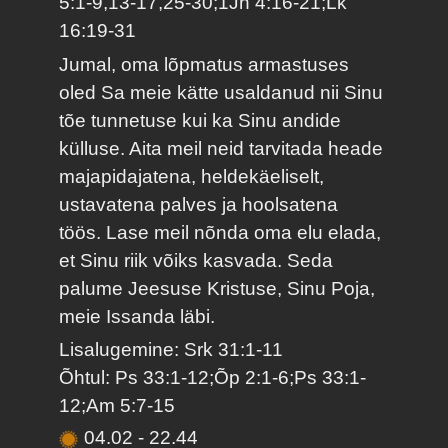
5:1-9,13-17,25-30;1Jh 4:16-21;Lk
16:19-31
Jumal, oma lõpmatus armastuses
oled Sa meie kätte usaldanud nii Sinu
tõe tunnetuse kui ka Sinu andide
külluse. Aita meil neid tarvitada heade
majapidajatena, heldekäeliselt,
ustavatena palves ja hoolsatena
töös. Lase meil nõnda oma elu elada,
et Sinu riik võiks kasvada. Seda
palume Jeesuse Kristuse, Sinu Poja,
meie Issanda läbi.
Lisalugemine: Srk 31:1-11
Õhtul: Ps 33:1-12;Õp 2:1-6;Ps 33:1-
12;Am 5:7-15
04.02
-
22.44