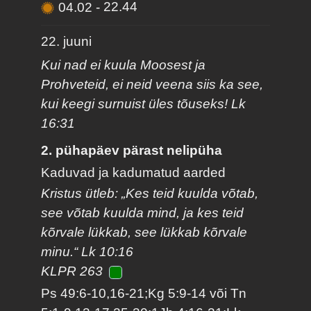
04.02
-
22.44
22. juuni
Kui nad ei kuula Moosest ja
Prohveteid, ei neid veena siis ka see,
kui keegi surnuist üles tõuseks! Lk
16:31
2. pühapäev pärast nelipüha
Kaduvad ja kadumatud aarded
Kristus ütleb: „Kes teid kuulda võtab,
see võtab kuulda mind, ja kes teid
kõrvale lükkab, see lükkab kõrvale
minu.“ Lk 10:16
KLPR 263
Ps 49:6-10,16-21;Kg 5:9-14 või Tn