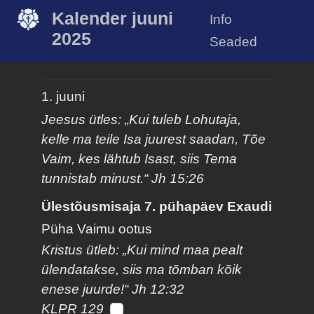
Kalender juuni
Info
2025
Seaded
1. juuni
Jeesus ütles: „Kui tuleb Lohutaja,
kelle ma teile Isa juurest saadan, Tõe
Vaim, kes lähtub Isast, siis Tema
tunnistab minust.“ Jh 15:26
Ülestõusmisaja 7. pühapäev Exaudi
Püha Vaimu ootus
Kristus ütleb: „Kui mind maa pealt
ülendatakse, siis ma tõmban kõik
enese juurde!“ Jh 12:32
KLPR 129