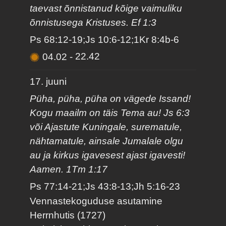
taevast õnnistanud kõige vaimuliku
õnnistusega Kristuses. Ef 1:3
Ps 68:12-19;Js 10:6-12;1Kr 8:4b-6
04.02
-
22.42
17. juuni
Püha, püha, püha on vägede Issand!
Kogu maailm on täis Tema au! Js 6:3
või Ajastute Kuningale, surematule,
nähtamatule, ainsale Jumalale olgu
au ja kirkus igavesest ajast igavesti!
Aamen. 1Tm 1:17
Ps 77:14-21;Js 43:8-13;Jh 5:16-23
Vennastekoguduse asutamine
Herrnhutis (1727)