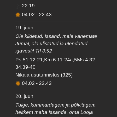
22.19
04.02
-
22.43
19. juuni
Ole kiidetud, Issand, meie vanemate
Jumal, ole ülistatud ja ülendatud
igavesti! Trl 3:52
Ps 51:12-21;Km 6:11-24a;5Ms 4:32-
34,39-40
Nikaia usutunnistus (325)
04.02
-
22.43
20. juuni
Tulge, kummardagem ja põlvitagem,
heitkem maha Issanda, oma Looja