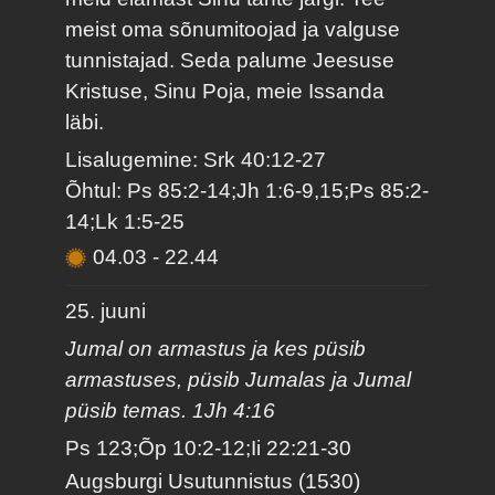
meist oma sõnumitoojad ja valguse
tunnistajad. Seda palume Jeesuse
Kristuse, Sinu Poja, meie Issanda
läbi.
Lisalugemine: Srk 40:12-27
Õhtul: Ps 85:2-14;Jh 1:6-9,15;Ps 85:2-
14;Lk 1:5-25
04.03
-
22.44
25. juuni
Jumal on armastus ja kes püsib
armastuses, püsib Jumalas ja Jumal
püsib temas. 1Jh 4:16
Ps 123;Õp 10:2-12;Ii 22:21-30
Augsburgi Usutunnistus (1530)