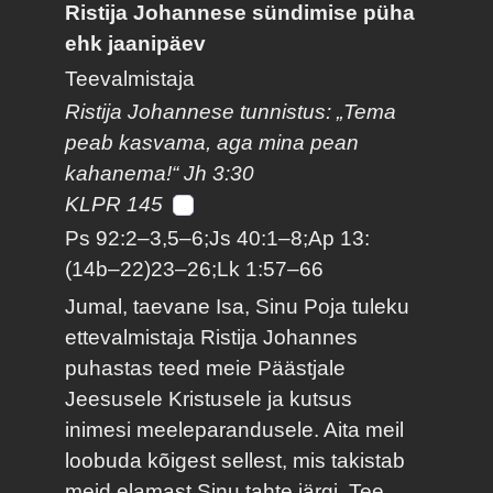
Ristija Johannese sündimise püha
ehk jaanipäev
Teevalmistaja
Ristija Johannese tunnistus: „Tema
peab kasvama, aga mina pean
kahanema!“ Jh 3:30
KLPR 145
Ps 92:2–3,5–6;Js 40:1–8;Ap 13:
(14b–22)23–26;Lk 1:57–66
Jumal, taevane Isa, Sinu Poja tuleku
ettevalmistaja Ristija Johannes
puhastas teed meie Päästjale
Jeesusele Kristusele ja kutsus
inimesi meeleparandusele. Aita meil
loobuda kõigest sellest, mis takistab
meid elamast Sinu tahte järgi. Tee