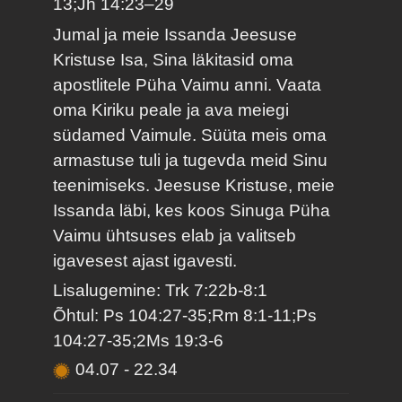
13;Jh 14:23–29
Jumal ja meie Issanda Jeesuse
Kristuse Isa, Sina läkitasid oma
apostlitele Püha Vaimu anni. Vaata
oma Kiriku peale ja ava meiegi
südamed Vaimule. Süüta meis oma
armastuse tuli ja tugevda meid Sinu
teenimiseks. Jeesuse Kristuse, meie
Issanda läbi, kes koos Sinuga Püha
Vaimu ühtsuses elab ja valitseb
igavesest ajast igavesti.
Lisalugemine: Trk 7:22b-8:1
Õhtul: Ps 104:27-35;Rm 8:1-11;Ps
104:27-35;2Ms 19:3-6
04.07
-
22.34