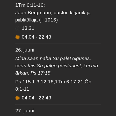
1Tm 6:11-16;
Jaan Bergmann, pastor, kirjanik ja
piiblitõlkija († 1916)
13.31
04.04
-
22.43
26. juuni
Mina saan näha Su palet õiguses,
saan täis Su palge paistusest, kui ma
ärkan. Ps 17:15
Ps 115:1-3,12-18;1Tm 6:17-21;Õp
8:1-11
04.04
-
22.43
27. juuni