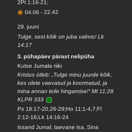
2Pt 1:16-21;
04.06
-
22.42
29. juuni
Tulge, sest kõik on juba valmis! Lk
14:17
3. pühapäev pärast nelipüha
Kutse Jumala riiki
Kristus ütleb: „Tulge minu juurde kõik,
kes olete vaevatud ja koormatud, ja
mina annan teile hingamise!“ Mt 11:28
KLPR 333
Ps 18:17-20,26-29;Ho 11:1-4,7;Fl
2:12-16;Lk 14:16-24
Issand Jumal, taevane Isa, Sina