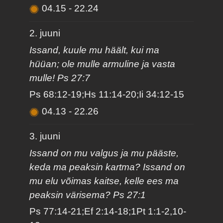
04.15
-
22.24
2. juuni
Issand, kuule mu häält, kui ma
hüüan; ole mulle armuline ja vasta
mulle! Ps 27:7
Ps 68:12-19;Hs 11:14-20;Ii 34:12-15
04.13
-
22.26
3. juuni
Issand on mu valgus ja mu pääste,
keda ma peaksin kartma? Issand on
mu elu võimas kaitse, kelle ees ma
peaksin värisema? Ps 27:1
Ps 77:14-21;Ef 2:14-18;1Pt 1:1-2,10-