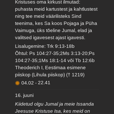
Kristuses oma kirkust ilmutad:
puhasta meid kartustest ja kahtlustest
ning tee meid väärilisteks Sind
teenima, kes Sa koos Pojaga ja Püha
Vaimuga, üks tõeline Jumal, elad ja
valitsed igavesest ajast igavesti.
Lisalugemine: Trk 9:13-18b
Õhtul: Ps 104:27-35;2Ms 3:13-20;Ps
104:27-35;1Ms 18:1-14 või Tb 12:6b
Theoderich I, Eestimaa esimene
piiskop (Lihula piiskop) († 1219)
04.02
-
22.41
16. juuni
Kiidetud olgu Jumal ja meie Issanda
Jeesuse Kristuse Isa, kes meid on