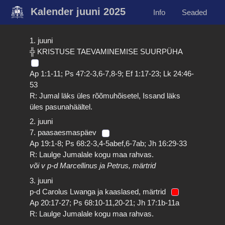
Kalender juuni 2025
Info
Seaded
1. juuni
╬ KRISTUSE TAEVAMINEMISE SUURPÜHA
Ap 1:1-11; Ps 47:2-3,6-7,8-9; Ef 1:17-23; Lk 24:46-
53
R: Jumal läks üles rõõmuhõisetel, Issand läks
üles pasunahäältel.
2. juuni
7. paasaesmaspäev
Ap 19:1-8; Ps 68:2-3,4-5abef,6-7ab; Jh 16:29-33
R: Laulge Jumalale kogu maa rahvas.
või v p-d Marcellinus ja Petrus, märtrid
3. juuni
p-d Carolus Lwanga ja kaaslased, märtrid
Ap 20:17-27; Ps 68:10-11,20-21; Jh 17:1b-11a
R: Laulge Jumalale kogu maa rahvas.