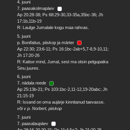
4. juuni
7. paasakolmapäev
Ap 20:28-38; Ps 68:29-30,33-35a,35bc-36; Jh
17:1b,11b-19
R: Laulge Jumalale kogu maa rahvas.
5. juuni
p. Bonifatius, piiskop ja märter
Ap 22:30; 23:6-11; Ps 16:1bc-2ab+5,7-8,9-10,11;
Jh 17:20-26
R: Kaitse mind, Jumal, sest ma otsin pelgupaika
Sinu juures.
6. juuni
7. nädala reede
Ap 25:13b-21; Ps 103:1bc-2,11-12,19-20abc; Jh
21:15-19
R: Issand on oma aujärje kinnitanud taevasse.
või v p. Norbert, piiskop
7. juuni
7. paasalaupäev
Ap 28:16-20,30-31; Ps 11:4,5+7; Jh 21:20-25