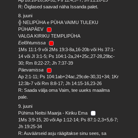
R: Õiglased saavad näha Issanda palet.
8. juuni
╬ NELIPÜHA e PÜHA VAIMU TULEKU
PÜHAPÄEV
VALGA KIRIKU TEMPLIPÜHA
Eelõhtumissa
1Ms 11:1-9 või 2Ms 19:3-8a,16-20b või Hs 37:1-
14 või Jl 3:1-5; Ps 104:1-2a,24+25c,27-28,29bc-
30; Rm 8:22-27; Jh 7:37-39
Päevamissa
Ap 2:1-11; Ps 104:1ab+24ac,29cde-30,31+34; 1Kr
12:3b-7 või Rm 8:8-17; Jh 14:15-16,23-26
R: Saada välja oma Vaim, tee uueks maailma
pale.
9. juuni
Pühima Neitsi Maarja - Kiriku Ema
1Ms 3:9-15, 20 või Ap 1:12-14; Ps 87:1-2,3+5,6-7;
Jh 19:25-34
R: Auväärseid asju räägitakse sinu sees, sa