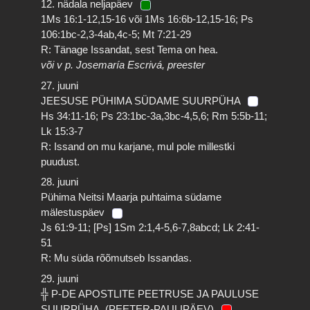
12. nädala neljapäev
1Ms 16:1-12,15-16 või 1Ms 16:6b-12,15-16; Ps
106:1bc-2,3-4ab,4c-5; Mt 7:21-29
R: Tänage Issandat, sest Tema on hea.
või v p. Josemaría Escrivá, preester
27. juuni
JEESUSE PÜHIMA SÜDAME SUURPÜHA
Hs 34:11-16; Ps 23:1bc-3a,3bc-4,5,6; Rm 5:5b-11;
Lk 15:3-7
R: Issand on mu karjane, mul pole millestki
puudust.
28. juuni
Pühima Neitsi Maarja puhtaima südame
mälestuspäev
Js 61:9-11; [Ps] 1Sm 2:1,4-5,6-7,8abcd; Lk 2:41-
51
R: Mu süda rõõmutseb Issandas.
29. juuni
╬ P-DE APOSTLITE PEETRUSE JA PAULUSE
SUURPÜHA. (PEETER-PAULIPÄEV)