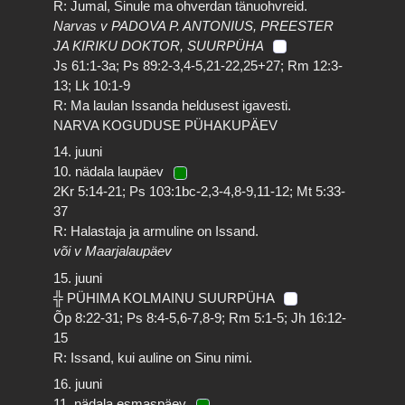
R: Jumal, Sinule ma ohverdan tänuohvreid.
Narvas v PADOVA P. ANTONIUS, PREESTER
JA KIRIKU DOKTOR, SUURPÜHA
Js 61:1-3a; Ps 89:2-3,4-5,21-22,25+27; Rm 12:3-
13; Lk 10:1-9
R: Ma laulan Issanda heldusest igavesti.
NARVA KOGUDUSE PÜHAKUPÄEV
14. juuni
10. nädala laupäev
2Kr 5:14-21; Ps 103:1bc-2,3-4,8-9,11-12; Mt 5:33-
37
R: Halastaja ja armuline on Issand.
või v Maarjalaupäev
15. juuni
╬ PÜHIMA KOLMAINU SUURPÜHA
Õp 8:22-31; Ps 8:4-5,6-7,8-9; Rm 5:1-5; Jh 16:12-
15
R: Issand, kui auline on Sinu nimi.
16. juuni
11. nädala esmaspäev