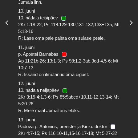
Jumala linn.
10. juuni
10. nädala teisipäev
2Kr 1:18-22; Ps 119:129-130,131-132,133+135; Mt
5:13-16
R: Lase oma pale paista oma sulase peale.
11. juuni
p. Apostel Barnabas
Ap 11:21b-26; 13:1-3; Ps 98:1,2-3ab,3cd-4,5-6; Mt
10:7-13
R: Issand on ilmutanud oma õigust.
12. juuni
10. nädala neljapäev
2Kr 3:15-4:1,3-6; Ps 85:9abcd+10,11-12,13-14; Mt
5:20-26
R: Meie maal Jumal aus elaks.
13. juuni
Padova p. Antonius, preester ja Kiriku doktor
2Kr 4:7-15; Ps 116:10-11,15-16,17-18; Mt 5:27-32