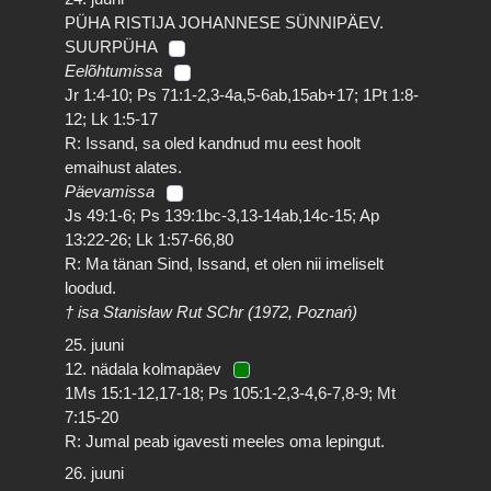
PÜHA RISTIJA JOHANNESE SÜNNIPÄEV.
SUURPÜHA
Eelõhtumissa
Jr 1:4-10; Ps 71:1-2,3-4a,5-6ab,15ab+17; 1Pt 1:8-
12; Lk 1:5-17
R: Issand, sa oled kandnud mu eest hoolt
emaihust alates.
Päevamissa
Js 49:1-6; Ps 139:1bc-3,13-14ab,14c-15; Ap
13:22-26; Lk 1:57-66,80
R: Ma tänan Sind, Issand, et olen nii imeliselt
loodud.
† isa Stanisław Rut SChr (1972, Poznań)
25. juuni
12. nädala kolmapäev
1Ms 15:1-12,17-18; Ps 105:1-2,3-4,6-7,8-9; Mt
7:15-20
R: Jumal peab igavesti meeles oma lepingut.
26. juuni