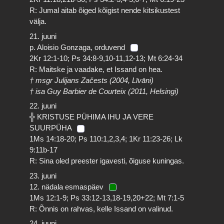
R: Jumal aitab õiged kõigist nende kitsikustest
välja.
21. juuni
p. Aloisio Gonzaga, orduvend
2Kr 12:1-10; Ps 34:8-9,10-11,12-13; Mt 6:24-34
R: Maitske ja vaadake, et Issand on hea.
† msgr Julijans Začests (2004, Līvāni)
† isa Guy Barbier de Courteix (2011, Helsingi)
22. juuni
╬ KRISTUSE PÜHIMA IHU JA VERE
SUURPÜHA
1Ms 14:18-20; Ps 110:1,2,3,4; 1Kr 11:23-26; Lk
9:11b-17
R: Sina oled preester igavesti, õiguse kuningas.
23. juuni
12. nädala esmaspäev
1Ms 12:1-9; Ps 33:12-13,18-19,20+22; Mt 7:1-5
R: Õnnis on rahvas, kelle Issand on valinud.
24. juuni