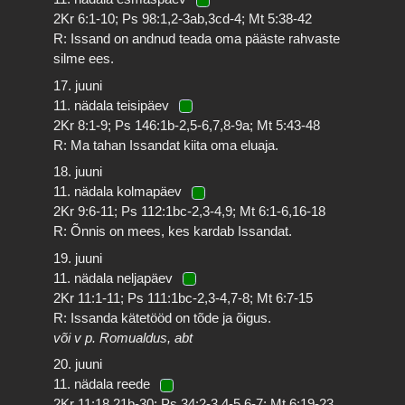
2Kr 6:1-10; Ps 98:1,2-3ab,3cd-4; Mt 5:38-42
R: Issand on andnud teada oma pääste rahvaste
silme ees.
17. juuni
11. nädala teisipäev
2Kr 8:1-9; Ps 146:1b-2,5-6,7,8-9a; Mt 5:43-48
R: Ma tahan Issandat kiita oma eluaja.
18. juuni
11. nädala kolmapäev
2Kr 9:6-11; Ps 112:1bc-2,3-4,9; Mt 6:1-6,16-18
R: Õnnis on mees, kes kardab Issandat.
19. juuni
11. nädala neljapäev
2Kr 11:1-11; Ps 111:1bc-2,3-4,7-8; Mt 6:7-15
R: Issanda kätetööd on tõde ja õigus.
või v p. Romualdus, abt
20. juuni
11. nädala reede
2Kr 11:18,21b-30; Ps 34:2-3,4-5,6-7; Mt 6:19-23