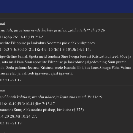
 mai
sus tuli, jäi seisma nende keskele ja ütles: „Rahu teile!“ Jh 20:26
 114;Ap 26:13-18;1Pt 2:1-5
ostlite Filippuse ja Jaakobus Noorema päev ehk viilipipäev
 145:3-7;Js 30:15–21;1Kr 4:9–15 (Ef 1:3-10);Jh 14:1-14;
igeväeline Jumal, õpeta meid tundma Sinu Poega Jeesust Kristust kui teed, tõde ja
u, aita meil käia Sinu apostlite Filippuse ja Jaakobuse jälgedes ning Sinu juurde
uda. Seda palume Jeesuse Kristuse, meie Issanda läbi, kes koos Sinuga Püha Vaimu
suses elab ja valitseb igavesest ajast igavesti.
05.21
-
21.17
 mai
sand hoiab kohtlasi; ma olin nõder ja Tema aitas mind. Ps 116:6
 116:10-19;Fl 3:10-11;Ilm 7:13-17
hanasios Suur, Aleksandria piiskop, kirikuisa († 373)
k 4:20-28;Mt 10:24-27;
05.18
-
21.19
 mai