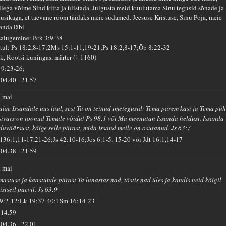
llega võime Sind kiita ja ülistada. Julgusta meid kuulutama Sinu tegusid sõnade ja
usikaga, et taevane rõõm täidaks meie südamed. Jeesuse Kristuse, Sinu Poja, meie
anda läbi.
salugemine: Brk 3:9-38
tul: Ps 18:2,8-17;2Ms 15:1-11,19-21;Ps 18:2,8-17;Õp 8:22-32
ik, Rootsi kuningas, märter († 1160)
 9:23-26;
04.40
-
21.57
. mai
ulge Issandale uus laul, sest Ta on teinud imetegusid: Tema parem käsi ja Tema pü
sivars on toonud Temale võidu! Ps 98:1 või Ma meenutan Issanda heldust, Issanda
iduväärsust, kõige selle pärast, mida Issand meile on osutanud. Js 63:7
 136:1,11-17,21-26;Js 42:10-16;Jos 6:1-5, 15-20 või Jdt 16:1,14-17
04.38
-
21.59
. mai
mastuse ja kaastunde pärast Ta lunastas nad, tõstis nad üles ja kandis neid kõigil
stseil päevil. Js 63:9
 9:2-12;Lk 19:37-40;1Sm 16:14-23
14.59
04.36
-
22.01