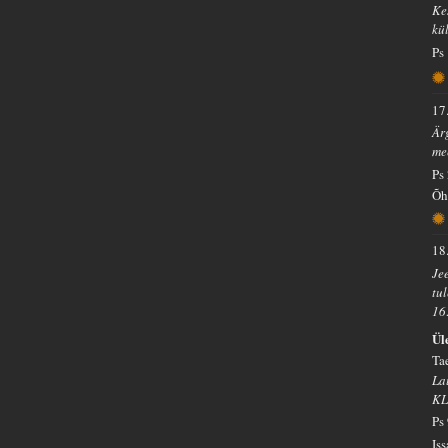
Ke
kü
Ps
17
Är
me
Ps
Õh
18
Jee
tu
16
Ül
Ta
La
KL
Ps
Is