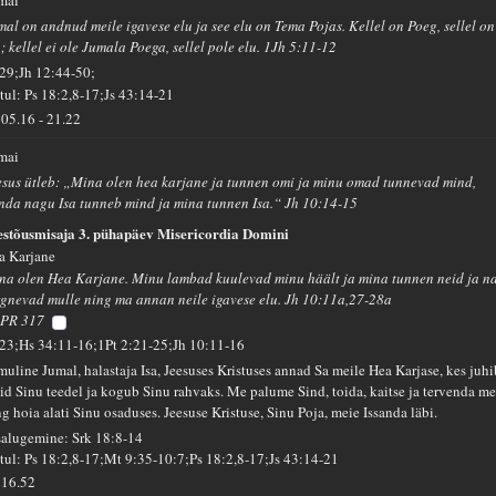
mal on andnud meile igavese elu ja see elu on Tema Pojas. Kellel on Poeg, sellel on
; kellel ei ole Jumala Poega, sellel pole elu. 1Jh 5:11-12
 29;Jh 12:44-50;
tul: Ps 18:2,8-17;Js 43:14-21
05.16
-
21.22
 mai
esus ütleb: „Mina olen hea karjane ja tunnen omi ja minu omad tunnevad mind,
nda nagu Isa tunneb mind ja mina tunnen Isa.“ Jh 10:14-15
estõusmisaja 3. pühapäev Misericordia Domini
a Karjane
na olen Hea Karjane. Minu lambad kuulevad minu häält ja mina tunnen neid ja n
rgnevad mulle ning ma annan neile igavese elu. Jh 10:11a,27-28a
PR 317
 23;Hs 34:11-16;1Pt 2:21-25;Jh 10:11-16
muline Jumal, halastaja Isa, Jeesuses Kristuses annad Sa meile Hea Karjase, kes juhi
id Sinu teedel ja kogub Sinu rahvaks. Me palume Sind, toida, kaitse ja tervenda m
g hoia alati Sinu osaduses. Jeesuse Kristuse, Sinu Poja, meie Issanda läbi.
salugemine: Srk 18:8-14
tul: Ps 18:2,8-17;Mt 9:35-10:7;Ps 18:2,8-17;Js 43:14-21
16.52