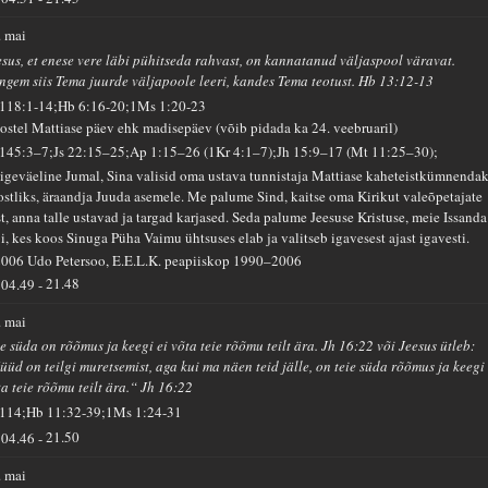
. mai
esus, et enese vere läbi pühitseda rahvast, on kannatanud väljaspool väravat.
ngem siis Tema juurde väljapoole leeri, kandes Tema teotust. Hb 13:12-13
 118:1-14;Hb 6:16-20;1Ms 1:20-23
ostel Mattiase päev ehk madisepäev (võib pidada ka 24. veebruaril)
 145:3–7;Js 22:15–25;Ap 1:15–26 (1Kr 4:1–7);Jh 15:9–17 (Mt 11:25–30);
igeväeline Jumal, Sina valisid oma ustava tunnistaja Mattiase kaheteistkümnenda
ostliks, äraandja Juuda asemele. Me palume Sind, kaitse oma Kirikut valeõpetajate
st, anna talle ustavad ja targad karjased. Seda palume Jeesuse Kristuse, meie Issanda
bi, kes koos Sinuga Püha Vaimu ühtsuses elab ja valitseb igavesest ajast igavesti.
2006 Udo Petersoo, E.E.L.K. peapiiskop 1990–2006
04.49
-
21.48
. mai
ie süda on rõõmus ja keegi ei võta teie rõõmu teilt ära. Jh 16:22 või Jeesus ütleb:
üüd on teilgi muretsemist, aga kui ma näen teid jälle, on teie süda rõõmus ja keegi 
ta teie rõõmu teilt ära.“ Jh 16:22
 114;Hb 11:32-39;1Ms 1:24-31
04.46
-
21.50
. mai