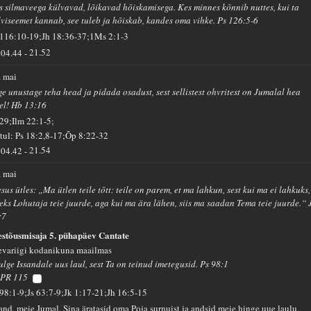
s silmaveega külvavad, lõikavad hõiskamisega. Kes minnes kõnnib nuttes, kui ta
lviseemet kannab, see tuleb ja hõiskab, kandes oma vihke. Ps 126:5-6
 116:10-19;Jh 18:36-37;1Ms 2:1-3
04.44
-
21.52
. mai
ge unustage teha head ja pidada osadust, sest sellistest ohvritest on Jumalal hea
el! Hb 13:16
 29;Ilm 22:1-5;
tul: Ps 18:2,8-17;Õp 8:22-32
04.42
-
21.54
. mai
sus ütles: „Ma ütlen teile tõtt: teile on parem, et ma lahkun, sest kui ma ei lahkuks,
leks Lohutaja teie juurde, aga kui ma ära lähen, siis ma saadan Tema teie juurde.“ 
:7
estõusmisaja 5. pühapäev Cantate
evariigi kodanikuna maailmas
ulge Issandale uus laul, sest Ta on teinud imetegusid. Ps 98:1
PR 115
 98:1-9;Js 63:7-9;Jk 1:17-21;Jh 16:5-15
sand, meie Jumal, Sina äratasid oma Poja surnuist ja andsid meie hinge uue laulu,