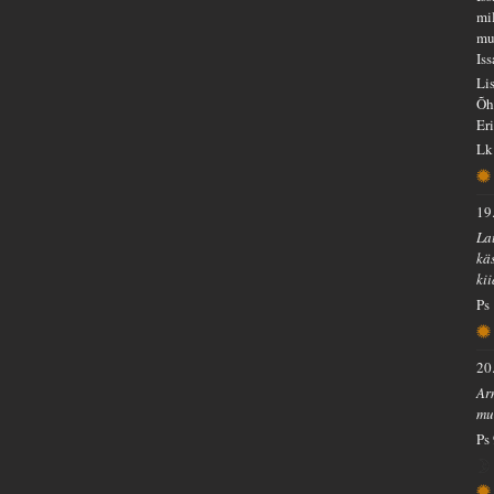
mi
mu
Iss
Li
Õh
Er
Lk
19
La
kä
ki
Ps
20
Ar
mui
Ps