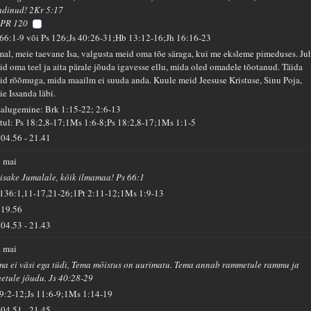
ndinud! 2Kr 5:17
PR 120
 66:1-9 või Ps 126;Js 40:26-31;Hb 13:12-16;Jh 16:16-23
mal, meie taevane Isa, valgusta meid oma tõe säraga, kui me eksleme pimeduses. Ju
id oma teel ja aita pärale jõuda igavesse ellu, mida oled omadele tõotanud. Täida
id rõõmuga, mida maailm ei suuda anda. Kuule meid Jeesuse Kristuse, Sinu Poja,
ie Issanda läbi.
salugemine: Brk 1:15-22; 2:6-13
tul: Ps 18:2,8-17;1Ms 1:6-8;Ps 18:2,8-17;1Ms 1:1-5
04.56
-
21.41
. mai
isake Jumalale, kõik ilmamaa! Ps 66:1
 136:1,11-17,21-26;1Pt 2:11-12;1Ms 1:9-13
19.56
04.53
-
21.43
. mai
ma ei väsi ega tüdi, Tema mõistus on uurimatu. Tema annab rammetule rammu ja
uetule jõudu. Js 40:28-29
 9:2-12;Js 11:6-9;1Ms 1:14-19
04.51
-
21.45