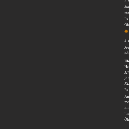
Ju
elu
Ps
Õh
4.
Je
nõ
Ül
He
Mi
jä
KL
Ps
Ar
me
nin
Li
Õh