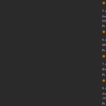
5.
Is
kõ
Ps
6.
Mi
Ps
7.
Kri
Ps
8.
Je
10
Ps