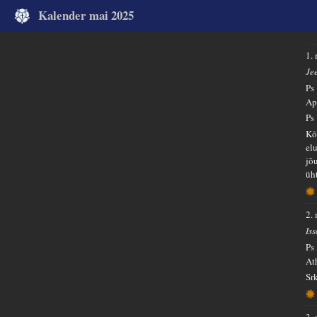
Kalender mai 2025
1.
Jee
Ps
Ap
Ps
Kõ
el
jõ
üht
2.
Is
Ps
At
Sr
3.