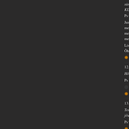
sü
KL
Ps
Ju
me
me
me
Li
Õh
12
Hõ
Ps
13
Te
jõ
Ps