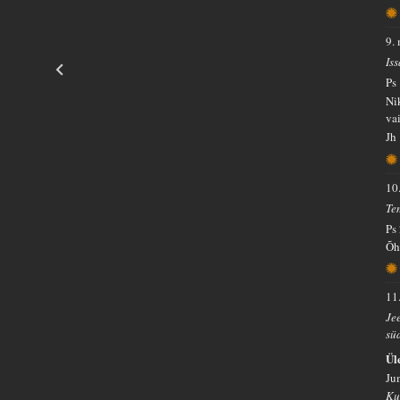
9.
Is
Ps
Ni
va
Jh
10
Te
Ps
Õh
11
Jee
sü
Ül
Ju
Ku