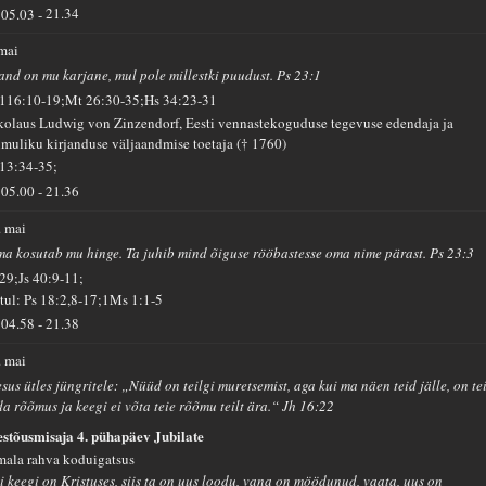
05.03
-
21.34
 mai
sand on mu karjane, mul pole millestki puudust. Ps 23:1
 116:10-19;Mt 26:30-35;Hs 34:23-31
kolaus Ludwig von Zinzendorf, Eesti vennastekoguduse tegevuse edendaja ja
imuliku kirjanduse väljaandmise toetaja († 1760)
 13:34-35;
05.00
-
21.36
. mai
ma kosutab mu hinge. Ta juhib mind õiguse rööbastesse oma nime pärast. Ps 23:3
 29;Js 40:9-11;
tul: Ps 18:2,8-17;1Ms 1:1-5
04.58
-
21.38
. mai
sus ütles jüngritele: „Nüüd on teilgi muretsemist, aga kui ma näen teid jälle, on te
da rõõmus ja keegi ei võta teie rõõmu teilt ära.“ Jh 16:22
estõusmisaja 4. pühapäev Jubilate
mala rahva koduigatsus
i keegi on Kristuses, siis ta on uus loodu, vana on möödunud, vaata, uus on