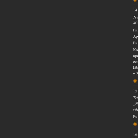
14
Je
Mi
Ps
Ap
Ps
Kõ
ap
ee
lä
† 
15
Te
„N
võ
Ps
16