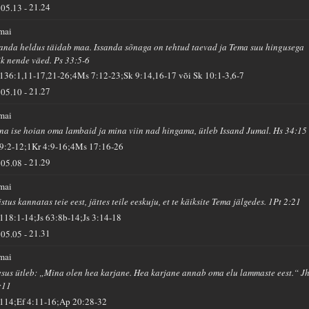
05.13
-
21.24
 mai
sanda heldus täidab maa. Issanda sõnaga on tehtud taevad ja Tema suu hingusega
ik nende väed. Ps 33:5-6
 136:1,11-17,21-26;4Ms 7:12-23;Sk 9:14,16-17 või Sk 10:1-3,6-7
05.10
-
21.27
 mai
na ise hoian oma lambaid ja mina viin nad hingama, ütleb Issand Jumal. Hs 34:15
 9:2-12;1Kr 4:9-16;4Ms 17:16-26
05.08
-
21.29
 mai
stus kannatas teie eest, jättes teile eeskuju, et te käiksite Tema jälgedes. 1Pt 2:21
 118:1-14;Js 63:8b-14;Js 3:14-18
05.05
-
21.31
 mai
esus ütleb: „Mina olen hea karjane. Hea karjane annab oma elu lammaste eest.“ J
:11
 114;Ef 4:11-16;Ap 20:28-32