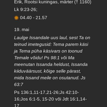
Erik, Rootsi kuningas, märter († 1160)
Lk 9:23-26;
04.40
-
21.57
19. mai
Laulge Issandale uus laul, sest Ta on
teinud imetegusid: Tema parem käsi
ja Tema püha käsivars on toonud
Temale võidu! Ps 98:1 või Ma
meenutan Issanda heldust, Issanda
kiiduväärsust, kõige selle pärast,
mida Issand meile on osutanud. Js
63:7
Ps 136:1,11-17,21-26;Js 42:10-
16;Jos 6:1-5, 15-20 või Jdt 16:1,14-
17