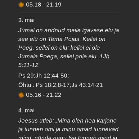
05.18
-
21.19
3. mai
Jumal on andnud meile igavese elu ja
see elu on Tema Pojas. Kellel on
Poeg, sellel on elu; kellel ei ole
Jumala Poega, sellel pole elu. 1Jh
5:11-12
Ps 29;Jh 12:44-50;
Õhtul: Ps 18:2,8-17;Js 43:14-21
05.16
-
21.22
4. mai
Jeesus ütleb: „Mina olen hea karjane
ja tunnen omi ja minu omad tunnevad
mind, nõnda nagu Isa tunneb mind ja