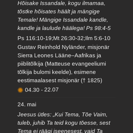
Hõisake Issandale, kogu ilmamaa,
tõstke hõisates häält ja mängige
Temale! Mängige Issandale kandle,
kandle ja laulude häälega! Ps 98:4-5
Ps 116:10-19;Mt 26:30-32;Ilm 5:6-10
Gustav Reinhold Nyländer, misjonär
Sierra Leones Lääne–Aafrikas ja
piiblitõlkija (Matteuse evangeeliumi
tõlkija bulomi keelde), esimene
eestimaalasest misjonär († 1825)
04.30
-
22.07
24. mai
Jeesus ütles: „Kui Tema, Tõe Vaim,
tuleb, juhib Ta teid kogu tõesse, sest
Tema ei räägi iseenesest, vaid Ta