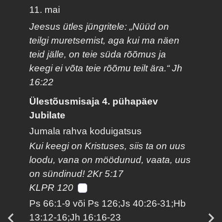
11. mai
Jeesus ütles jüngritele: „Nüüd on
teilgi muretsemist, aga kui ma näen
teid jälle, on teie süda rõõmus ja
keegi ei võta teie rõõmu teilt ära.“ Jh
16:22
Ülestõusmisaja 4. pühapäev
Jubilate
Jumala rahva koduigatsus
Kui keegi on Kristuses, siis ta on uus
loodu, vana on möödunud, vaata, uus
on sündinud! 2Kr 5:17
KLPR 120
Ps 66:1-9 või Ps 126;Js 40:26-31;Hb
13:12-16;Jh 16:16-23