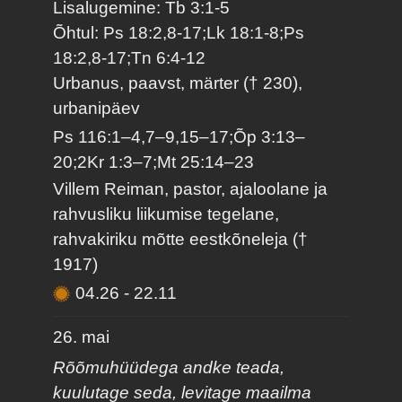
Lisalugemine: Tb 3:1-5
Õhtul: Ps 18:2,8-17;Lk 18:1-8;Ps
18:2,8-17;Tn 6:4-12
Urbanus, paavst, märter († 230),
urbanipäev
Ps 116:1–4,7–9,15–17;Õp 3:13–
20;2Kr 1:3–7;Mt 25:14–23
Villem Reiman, pastor, ajaloolane ja
rahvusliku liikumise tegelane,
rahvakiriku mõtte eestkõneleja (†
1917)
04.26
-
22.11
26. mai
Rõõmuhüüdega andke teada,
kuulutage seda, levitage maailma