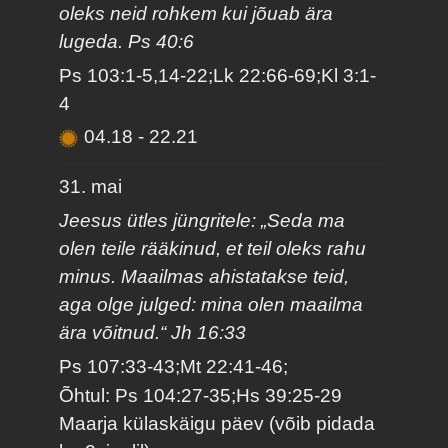
oleks neid rohkem kui jõuab ära
lugeda. Ps 40:6
Ps 103:1-5,14-22;Lk 22:66-69;Kl 3:1-
4
04.18
-
22.21
31. mai
Jeesus ütles jüngritele: „Seda ma
olen teile rääkinud, et teil oleks rahu
minus. Maailmas ahistatakse teid,
aga olge julged: mina olen maailma
ära võitnud.“ Jh 16:33
Ps 107:33-43;Mt 22:41-46;
Õhtul: Ps 104:27-35;Hs 39:25-29
Maarja külaskäigu päev (võib pidada