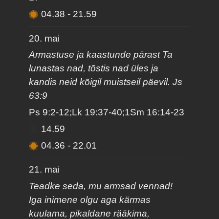
04.38
-
21.59
20. mai
Armastuse ja kaastunde pärast Ta
lunastas nad, tõstis nad üles ja
kandis neid kõigil muistseil päevil. Js
63:9
Ps 9:2-12;Lk 19:37-40;1Sm 16:14-23
14.59
04.36
-
22.01
21. mai
Teadke seda, mu armsad vennad!
Iga inimene olgu aga kärmas
kuulama, pikaldane rääkima,