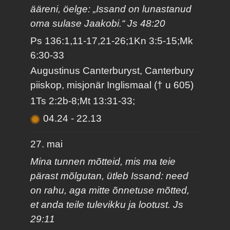
ääreni, öelge: „Issand on lunastanud
oma sulase Jaakobi.“ Js 48:20
Ps 136:1,11-17,21-26;1Kn 3:5-15;Mk
6:30-33
Augustinus Canterburyst, Canterbury
piiskop, misjonär Inglismaal († u 605)
1Ts 2:2b-8;Mt 13:31-33;
04.24
-
22.13
27. mai
Mina tunnen mõtteid, mis ma teie
pärast mõlgutan, ütleb Issand: need
on rahu, aga mitte õnnetuse mõtted,
et anda teile tulevikku ja lootust. Js
29:11