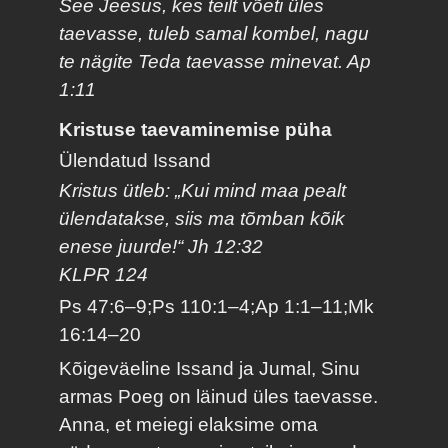
See Jeesus, kes teilt võeti üles
taevasse, tuleb samal kombel, nagu
te nägite Teda taevasse minevat. Ap
1:11
Kristuse taevaminemise püha
Ülendatud Issand
Kristus ütleb: „Kui mind maa pealt
ülendatakse, siis ma tõmban kõik
enese juurde!“ Jh 12:32
KLPR 124
Ps 47:6–9;Ps 110:1–4;Ap 1:1–11;Mk
16:14–20
Kõigeväeline Issand ja Jumal, Sinu
armas Poeg on läinud üles taevasse.
Anna, et meiegi elaksime oma