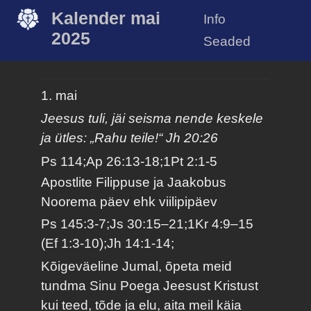
Kalender mai
Info
2025
Seaded
1. mai
Jeesus tuli, jäi seisma nende keskele
ja ütles: „Rahu teile!“ Jh 20:26
Ps 114;Ap 26:13-18;1Pt 2:1-5
Apostlite Filippuse ja Jaakobus
Noorema päev ehk viilipipäev
Ps 145:3-7;Js 30:15–21;1Kr 4:9–15
(Ef 1:3-10);Jh 14:1-14;
Kõigeväeline Jumal, õpeta meid
tundma Sinu Poega Jeesust Kristust
kui teed, tõde ja elu, aita meil käia