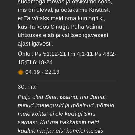
südamega taevas ja otsiksime seda,
mis on üleval, ja ootaksime Kristust,
et Ta võtaks meid oma kuningriiki,
kus Ta koos Sinuga Püha Vaimu
ühtsuses elab ja valitseb igavesest
ajast igavesti.
Õhtul: Ps 51:12-21;Ilm 4:1-11;Ps 48:2-
15;Ef 6:18-24
04.19
-
22.19
30. mai
Palju oled Sina, Issand, mu Jumal,
teinud imetegusid ja mõelnud mõtteid
meie kohta; ei ole kedagi Sinu
sarnast. Kui ma hakkaksin neid
kuulutama ja neist kõnelema, siis