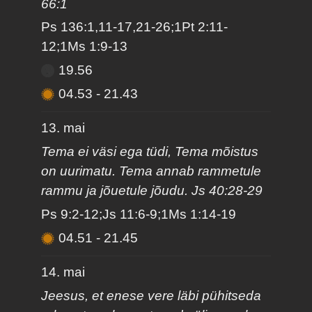
66:1
Ps 136:1,11-17,21-26;1Pt 2:11-
12;1Ms 1:9-13
19.56
04.53
-
21.43
13. mai
Tema ei väsi ega tüdi, Tema mõistus
on uurimatu. Tema annab rammetule
rammu ja jõuetule jõudu. Js 40:28-29
Ps 9:2-12;Js 11:6-9;1Ms 1:14-19
04.51
-
21.45
14. mai
Jeesus, et enese vere läbi pühitseda