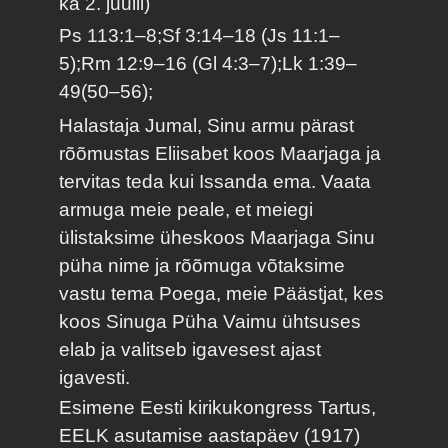
ka 2. juulil)
Ps 113:1–8;Sf 3:14–18 (Js 11:1–
5);Rm 12:9–16 (Gl 4:3–7);Lk 1:39–
49(50–56);
Halastaja Jumal, Sinu armu pärast
rõõmustas Eliisabet koos Maarjaga ja
tervitas teda kui Issanda ema. Vaata
armuga meie peale, et meiegi
ülistaksime üheskoos Maarjaga Sinu
püha nime ja rõõmuga võtaksime
vastu tema Poega, meie Päästjat, kes
koos Sinuga Püha Vaimu ühtsuses
elab ja valitseb igavesest ajast
igavesti.
Esimene Eesti kirikukongress Tartus,
EELK asutamise aastapäev (1917)