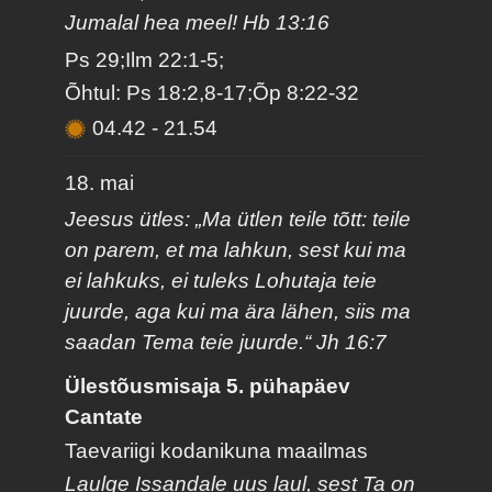
Jumalal hea meel! Hb 13:16
Ps 29;Ilm 22:1-5;
Õhtul: Ps 18:2,8-17;Õp 8:22-32
04.42
-
21.54
18. mai
Jeesus ütles: „Ma ütlen teile tõtt: teile
on parem, et ma lahkun, sest kui ma
ei lahkuks, ei tuleks Lohutaja teie
juurde, aga kui ma ära lähen, siis ma
saadan Tema teie juurde.“ Jh 16:7
Ülestõusmisaja 5. pühapäev
Cantate
Taevariigi kodanikuna maailmas
Laulge Issandale uus laul, sest Ta on