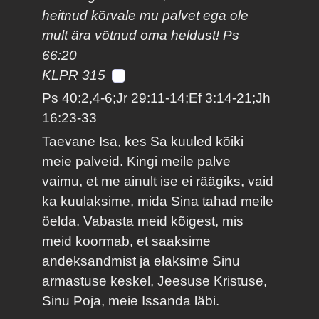
heitnud kõrvale mu palvet ega ole
mult ära võtnud oma heldust! Ps
66:20
KLPR 315
Ps 40:2,4-6;Jr 29:11-14;Ef 3:14-21;Jh
16:23-33
Taevane Isa, kes Sa kuuled kõiki
meie palveid. Kingi meile palve
vaimu, et me ainult ise ei räägiks, vaid
ka kuulaksime, mida Sina tahad meile
öelda. Vabasta meid kõigest, mis
meid koormab, et saaksime
andeksandmist ja elaksime Sinu
armastuse keskel, Jeesuse Kristuse,
Sinu Poja, meie Issanda läbi.