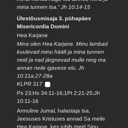
mina tunnen Isa.“ Jh 10:14-15
Ülestõusmisaja 3. pühapäev
Misericordia Domini
Hea Karjane
Mina olen Hea Karjane. Minu lambad
kuulevad minu häält ja mina tunnen
neid ja nad järgnevad mulle ning ma
annan neile igavese elu. Jh
10:11a,27-28a
KLPR 317
Ps 23;Hs 34:11-16;1Pt 2:21-25;Jh
10:11-16
Armuline Jumal, halastaja Isa,
Jeesuses Kristuses annad Sa meile
Hea Karjase, kes juhib meid Sinu