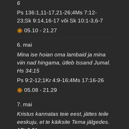
6
Ps 136:1,11-17,21-26;4Ms 7:12-
23;Sk 9:14,16-17 või Sk 10:1-3,6-7
05.10
-
21.27
6. mai
Mina ise hoian oma lambaid ja mina
viin nad hingama, ütleb Issand Jumal.
Hs 34:15
Ps 9:2-12;1Kr 4:9-16;4Ms 17:16-26
05.08
-
21.29
7. mai
Kristus kannatas teie eest, jättes teile
eeskuju, et te käiksite Tema jälgedes.