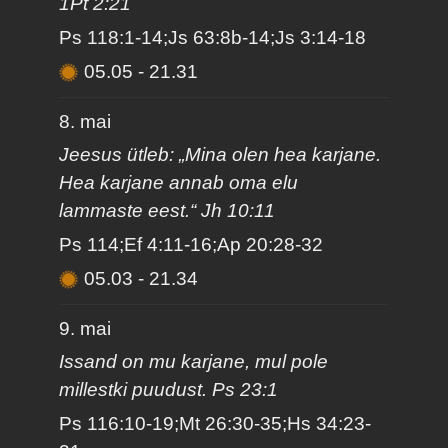
1Pt 2:21
Ps 118:1-14;Js 63:8b-14;Js 3:14-18
05.05
-
21.31
8. mai
Jeesus ütleb: „Mina olen hea karjane.
Hea karjane annab oma elu
lammaste eest.“ Jh 10:11
Ps 114;Ef 4:11-16;Ap 20:28-32
05.03
-
21.34
9. mai
Issand on mu karjane, mul pole
millestki puudust. Ps 23:1
Ps 116:10-19;Mt 26:30-35;Hs 34:23-