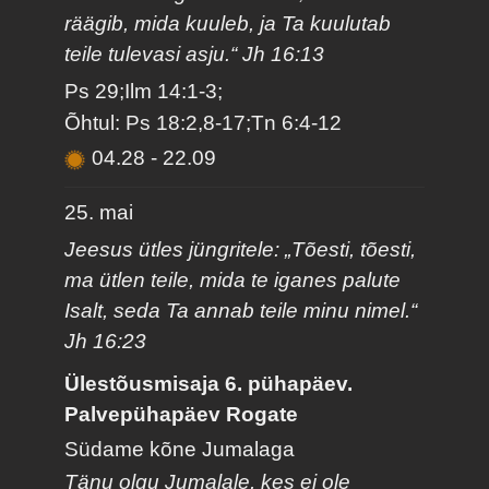
räägib, mida kuuleb, ja Ta kuulutab
teile tulevasi asju.“ Jh 16:13
Ps 29;Ilm 14:1-3;
Õhtul: Ps 18:2,8-17;Tn 6:4-12
04.28
-
22.09
25. mai
Jeesus ütles jüngritele: „Tõesti, tõesti,
ma ütlen teile, mida te iganes palute
Isalt, seda Ta annab teile minu nimel.“
Jh 16:23
Ülestõusmisaja 6. pühapäev.
Palvepühapäev Rogate
Südame kõne Jumalaga
Tänu olgu Jumalale, kes ei ole