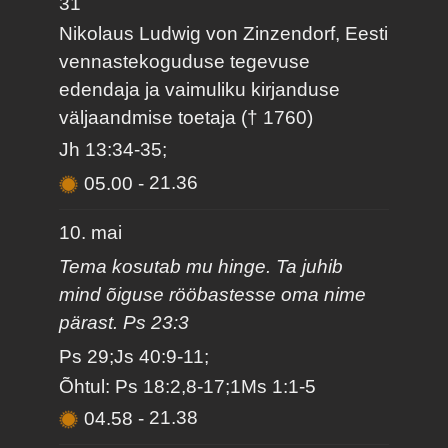
31
Nikolaus Ludwig von Zinzendorf, Eesti
vennastekoguduse tegevuse
edendaja ja vaimuliku kirjanduse
väljaandmise toetaja († 1760)
Jh 13:34-35;
05.00
-
21.36
10. mai
Tema kosutab mu hinge. Ta juhib
mind õiguse rööbastesse oma nime
pärast. Ps 23:3
Ps 29;Js 40:9-11;
Õhtul: Ps 18:2,8-17;1Ms 1:1-5
04.58
-
21.38