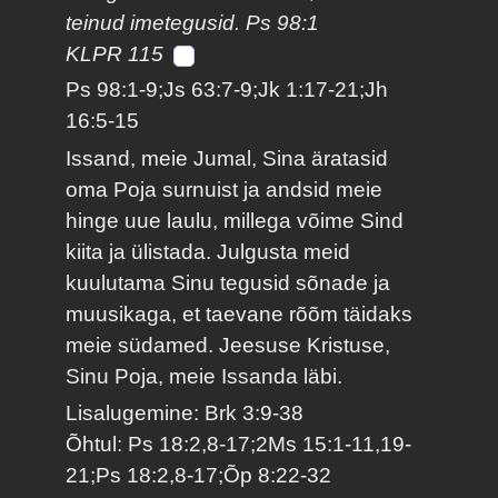
teinud imetegusid. Ps 98:1
KLPR 115
Ps 98:1-9;Js 63:7-9;Jk 1:17-21;Jh
16:5-15
Issand, meie Jumal, Sina äratasid
oma Poja surnuist ja andsid meie
hinge uue laulu, millega võime Sind
kiita ja ülistada. Julgusta meid
kuulutama Sinu tegusid sõnade ja
muusikaga, et taevane rõõm täidaks
meie südamed. Jeesuse Kristuse,
Sinu Poja, meie Issanda läbi.
Lisalugemine: Brk 3:9-38
Õhtul: Ps 18:2,8-17;2Ms 15:1-11,19-
21;Ps 18:2,8-17;Õp 8:22-32