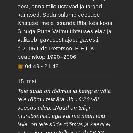
eest, anna talle ustavad ja targad
karjased. Seda palume Jeesuse
Kristuse, meie Issanda läbi, kes koos
Sinuga Püha Vaimu ühtsuses elab ja
valitseb igavesest ajast igavesti.
† 2006 Udo Petersoo, E.E.L.K.
peapiiskop 1990–2006
04.49
-
21.48
15. mai
Teie süda on rõõmus ja keegi ei võta
teie rõõmu teilt ära. Jh 16:22 või
Jeesus ütleb: „Nüüd on teilgi
muretsemist, aga kui ma näen teid
jälle, on teie süda rõõmus ja keegi ei
võta teie rõõmu teilt ära.“ Jh 16:22