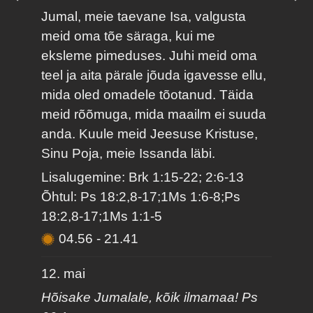
Jumal, meie taevane Isa, valgusta
meid oma tõe säraga, kui me
eksleme pimeduses. Juhi meid oma
teel ja aita pärale jõuda igavesse ellu,
mida oled omadele tõotanud. Täida
meid rõõmuga, mida maailm ei suuda
anda. Kuule meid Jeesuse Kristuse,
Sinu Poja, meie Issanda läbi.
Lisalugemine: Brk 1:15-22; 2:6-13
Õhtul: Ps 18:2,8-17;1Ms 1:6-8;Ps
18:2,8-17;1Ms 1:1-5
04.56
-
21.41
12. mai
Hõisake Jumalale, kõik ilmamaa! Ps