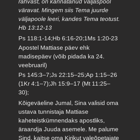
rahvast, on kannatanud väljaspool
väravat. Mingem siis Tema juurde
väljapoole leeri, kandes Tema teotust.
Hb 13:12-13
Ps 118:1-14;Hb 6:16-20;1Ms 1:20-23
Apostel Mattiase päev ehk
madisepäev (võib pidada ka 24.
veebruaril)
Ps 145:3–7;Js 22:15–25;Ap 1:15–26
(1Kr 4:1–7);Jh 15:9–17 (Mt 11:25–
30);
Kõigeväeline Jumal, Sina valisid oma
ustava tunnistaja Mattiase
kaheteistkümnendaks apostliks,
äraandja Juuda asemele. Me palume
Sind, kaitse oma Kirikut valeõpetajate