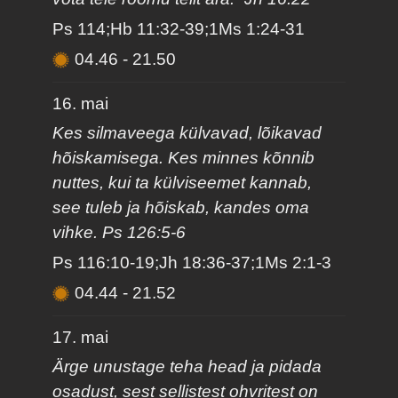
Ps 114;Hb 11:32-39;1Ms 1:24-31
04.46
-
21.50
16. mai
Kes silmaveega külvavad, lõikavad
hõiskamisega. Kes minnes kõnnib
nuttes, kui ta külviseemet kannab,
see tuleb ja hõiskab, kandes oma
vihke. Ps 126:5-6
Ps 116:10-19;Jh 18:36-37;1Ms 2:1-3
04.44
-
21.52
17. mai
Ärge unustage teha head ja pidada
osadust, sest sellistest ohvritest on