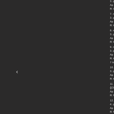
3. 
Ap 
R: 
7. 
3.
Ap 
R: 
8. 
3. 
Ap 
R: 
9. 
3.
Ap 
R: 
† i
10.
3.
Ap 
R: 
11.
╬
Ap 
R: 
12.
4.
Ap 
R: 