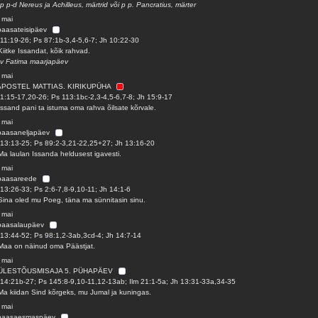
 p p-d Nereus ja Achilleus, märtrid või p p. Pancratius, märter
 mai
paasateisipäev
11:19-26; Ps 87:1b-3,4-5,6-7; Jh 10:22-30
Kiitke Issandat, kõik rahvad.
 v Fatima maarjapäev
 mai
 APOSTEL MATTIAS. KIRIKUPÜHA
1:15-17,20-26; Ps 113:1bc-2,3-4,5-6,7-8; Jh 15:9-17
Issand pani ta istuma oma rahva õilsate kõrvale.
 mai
paasaneljapäev
13:13-25; Ps 89:2-3,21-22,25+27; Jh 13:16-20
Ma laulan Issanda heldusest igavesti.
 mai
 paasareede
13:26-33; Ps 2:6-7,8-9,10-11; Jh 14:1-6
Sina oled mu Poeg, täna ma sünnitasin sinu.
 mai
 paasalaupäev
13:44-52; Ps 98:1,2-3ab,3cd-4; Jh 14:7-14
Maa on näinud oma Päästjat.
 mai
ÜLESTÕUSMISAJA 5. PÜHAPÄEV
14:21b-27; Ps 145:8-9,10-11,12-13ab; Ilm 21:1-5a; Jh 13:31-33a,34-35
Ma kiidan Sind kõrgeks, mu Jumal ja kuningas.
 mai
 paasaesmaspäev