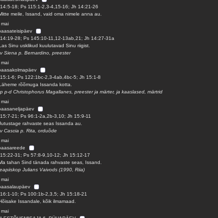
14:5-18; Ps 115:1-2,3-4,15-16; Jh 14:21-26
Mitte meile, Issand, vaid oma nimele anna au.
 mai
paasateisipäev
14:19-28; Ps 145:10-11,12-13ab,21; Jh 14:27-31a
Las Sinu usklikud kuulutavad Sinu riigist.
 v Siena p. Bernardino, preester
 mai
 paasakolmapäev
15:1-6; Ps 122:1bc-2,3-4ab,4bc-5; Jh 15:1-8
Läheme rõõmuga Issanda kotta.
 p p-d Christophorus Magallanes, preester ja märter, ja kaaslased, märtrid
 mai
paasaneljapäev
15:7-21; Ps 96:1-2a,2b-3,10; Jh 15:9-11
Jutustage rahvaste seas Issanda au.
 v Cascia p. Rita, orduõde
 mai
 paasareede
15:22-31; Ps 57:8-9,10-12; Jh 15:12-17
Ma tahan Sind tänada rahvaste seas, Issand.
eapiiskop Julians Vaivods (1990, Riia)
 mai
 paasalaupäev
16:1-10; Ps 100:1b-2,3,5; Jh 15:18-21
Hõisake Issandale, kõik ilmamaad.
 mai