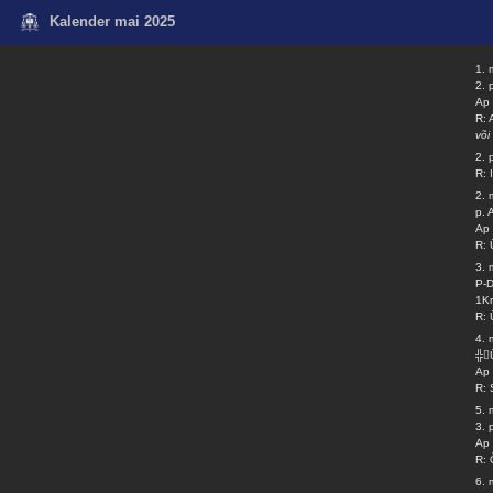
Kalender mai 2025
1. 
2. 
Ap 
R: 
või
2. 
R: 
2. 
p. 
Ap 
R: 
3. 
P-
1Kr
R: 
4. 
╬
Ap 
R: 
5. 
3.
Ap 
R: 
6. 