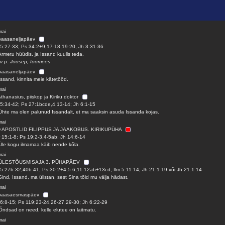
mai
paasaneljapäev
5:27-33; Ps 34:2+9,17-18,19-20; Jh 3:31-36
Armetu hüüdis, ja Issand kuulis teda.
 v p. Joosep, töömees
paasaneljapäev
Issand, kinnita meie kätetööd.
mai
Athanasius, piiskop ja Kiriku doktor
5:34-42; Ps 27:1bcde,4,13-14; Jh 6:1-15
Ühte ma olen palunud Issandalt, et ma saaksin asuda Issanda kojas.
mai
D APOSTLID FILIPPUS JA JAAKOBUS. KIRIKUPÜHA
 15:1-8; Ps 19:2-3,4-5ab; Jh 14:6-14
Üle kogu ilmamaa käib nende kõla.
mai
ÜLESTÕUSMISAJA 3. PÜHAPÄEV
5:27b-32,40b-41; Ps 30:2+4,5-6,11-12ab+13cd; Ilm 5:11-14; Jh 21:1-19 või Jh 21:1-14
Sind, Issand, ma ülistan, sest Sina tõid mu välja hädast.
mai
 paasaesmaspäev
6:8-15; Ps 119:23-24,26-27,29-30; Jh 6:22-29
Õndsad on need, kelle elutee on laitmatu.
mai