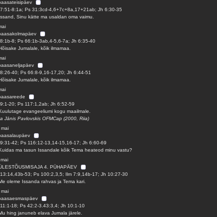
paasateisipäev
7:51-8:1a; Ps 31:3cd-4,6+7c+8a,17+21ab; Jh 6:30-35
Issand, Sinu kätte ma usaldan oma vaimu.
mai
 paasakolmapäev
8:1b-8; Ps 66:1b-3ab,4-5,6-7a; Jh 6:35-40
Hõisake Jumalale, kõik ilmamaa.
mai
paasaneljapäev
8:26-40; Ps 66:8-9,16-17,20; Jh 6:44-51
Hõisake Jumalale, kõik ilmamaa.
mai
 paasareede
9:1-20; Ps 117:1,2ab; Jh 6:52-59
Kuulutage evangeeliumi kogu maailmale.
sa Jānis Pavlovskis OFMCap (2000, Riia)
 mai
 paasalaupäev
9:31-42; Ps 116:12-13,14-15,16-17; Jh 6:60-69
Kuidas ma tasun Issandale kõik Tema heateod minu vastu?
 mai
ÜLESTÕUSMISAJA 4. PÜHAPÄEV
13:14,43b-53; Ps 100:2,3,5; Ilm 7:9,14b-17; Jh 10:27-30
Me oleme Issanda rahvas ja Tema kari.
 mai
 paasaesmaspäev
11:1-18; Ps 42:2-3.43:3,4; Jh 10:1-10
Mu hing januneb elava Jumala järele.