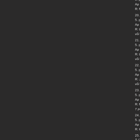
Ap 
R: 
20.
5. 
Ap 
R: 
või
21.
5.
Ap 
R: 
või
22.
5. 
Ap 
R: 
või
23.
5.
Ap 
R: 
† p
24.
5.
Ap 
R: 
25.