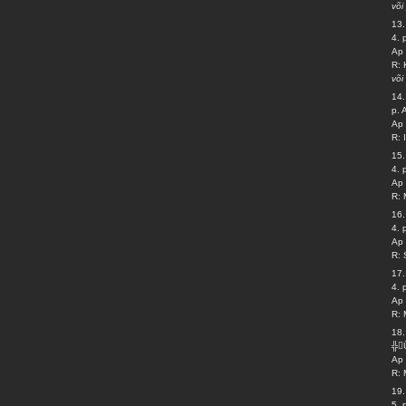
või
13.
4. 
Ap 
R: 
või
14.
p.
Ap 
R: 
15.
4. 
Ap 
R: 
16.
4.
Ap 
R: 
17.
4.
Ap 
R: 
18.
╬
Ap 
R: 
19.
5.