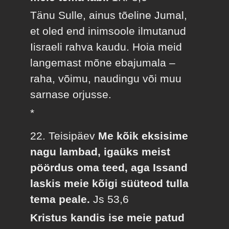
Tänu Sulle, ainus tõeline Jumal,
et oled end inimsoole ilmutanud
Iisraeli rahva kaudu. Hoia meid
langemast mõne ebajumala –
raha, võimu, naudingu või muu
sarnase orjusse.
*
22. Teisipäev
Me kõik eksisime
nagu lambad, igaüks meist
pöördus oma teed, aga Issand
laskis meie kõigi süüteod tulla
tema peale.
Js 53,6
Kristus kandis ise meie patud