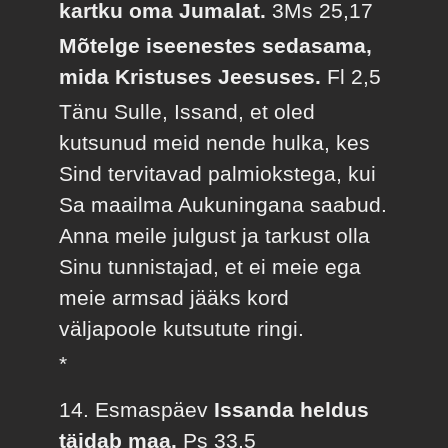
kartku oma Jumalat.
3Ms 25,17
Mõtelge iseenestes sedasama,
mida Kristuses Jeesuses.
Fl 2,5
Tänu Sulle, Issand, et oled
kutsunud meid nende hulka, kes
Sind tervitavad palmiokstega, kui
Sa maailma Aukuningana saabud.
Anna meile julgust ja tarkust olla
Sinu tunnistajad, et ei meie ega
meie armsad jääks kord
väljapoole kutsutute ringi.
*
14. Esmaspäev
Issanda heldus
täidab maa.
Ps 33,5