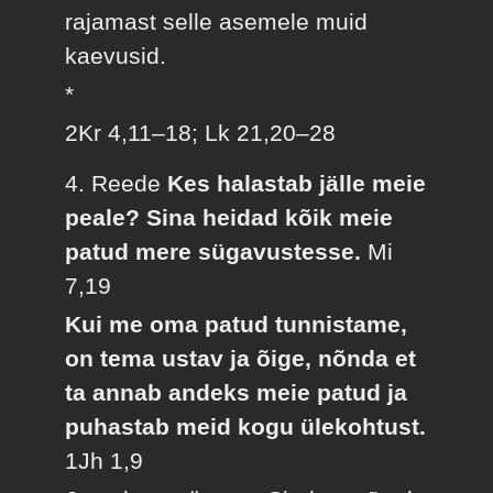
rajamast selle asemele muid
kaevusid.
*
2Kr 4,11–18; Lk 21,20–28
4. Reede
Kes halastab jälle meie
peale? Sina heidad kõik meie
patud mere sügavustesse.
Mi
7,19
Kui me oma patud tunnistame,
on tema ustav ja õige, nõnda et
ta annab andeks meie patud ja
puhastab meid kogu ülekohtust.
1Jh 1,9