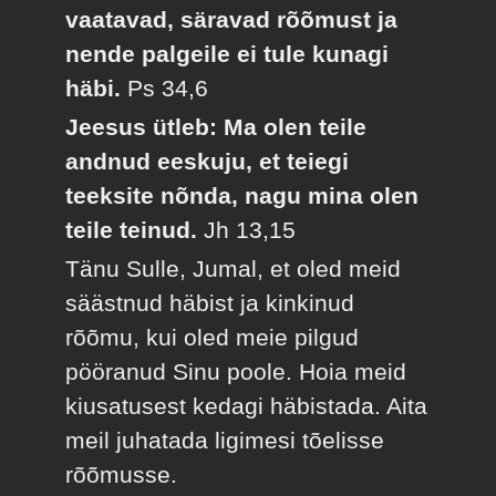
vaatavad, säravad rõõmust ja
nende palgeile ei tule kunagi
häbi.
Ps 34,6
Jeesus ütleb: Ma olen teile
andnud eeskuju, et teiegi
teeksite nõnda, nagu mina olen
teile teinud.
Jh 13,15
Tänu Sulle, Jumal, et oled meid
säästnud häbist ja kinkinud
rõõmu, kui oled meie pilgud
pööranud Sinu poole. Hoia meid
kiusatusest kedagi häbistada. Aita
meil juhatada ligimesi tõelisse
rõõmusse.