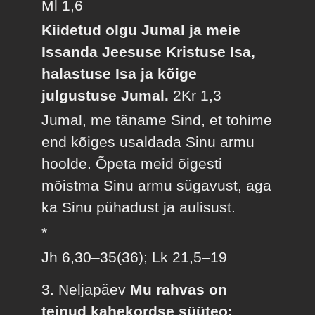
Ml 1,6
Kiidetud olgu Jumal ja meie
Issanda Jeesuse Kristuse Isa,
halastuse Isa ja kõige
julgustuse Jumal.
2Kr 1,3
Jumal, me täname Sind, et tohime
end kõiges usaldada Sinu armu
hoolde. Õpeta meid õigesti
mõistma Sinu armu sügavust, aga
ka Sinu pühadust ja aulisust.
*
Jh 6,30–35(36); Lk 21,5–19
3. Neljapäev
Mu rahvas on
teinud kahekordse süüteo: