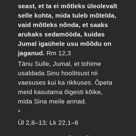
seast, et ta ei mõtleks üleolevalt
selle kohta, mida tuleb mõtelda,
vaid mõtleks nõnda, et saaks
arukaks sedamööda, kuidas
Jumal igaühele usu mõõdu on
jaganud.
Rm 12,3
Tänu Sulle, Jumal, et tohime
usaldada Sinu hoolitsust nii
vaesuses kui ka rikkuses. Õpeta
meid kasutama õigesti kõike,
mida Sina meile annad.
*
Ül 2,8–13; Lk 22,1–6