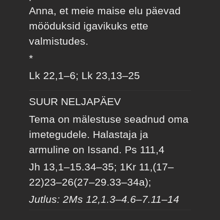
Anna, et meie maise elu päevad
mööduksid igavikuks ette
valmistudes.
*
Lk 22,1–6; Lk 23,13–25
SUUR NELJAPÄEV
Tema on mälestuse seadnud oma
imetegudele. Halastaja ja
armuline on Issand.
Ps 111,4
Jh 13,1–15.34–35; 1Kr 11,(17–
22)23–26(27–29.33–34a);
Jutlus: 2Ms 12,1.3–4.6–7.11–14