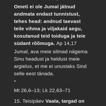
Ometi ei ole Jumal jätnud
andmata endast tunnistust,
tehes head: andnud taevast
teile vihma ja viljakaid aegu,
kosutanud teid toiduga ja teie
südant rõõmuga.
Ap 14,17
Jumal, ava meie silmad nägema
Sinu headust ja heldust meie
argielus, et me ei unustaks Sind
selle eest tänada.
*
Mt 26,6–13; Lk 22,63–71
15. Teisipäev
Vaata, targad on