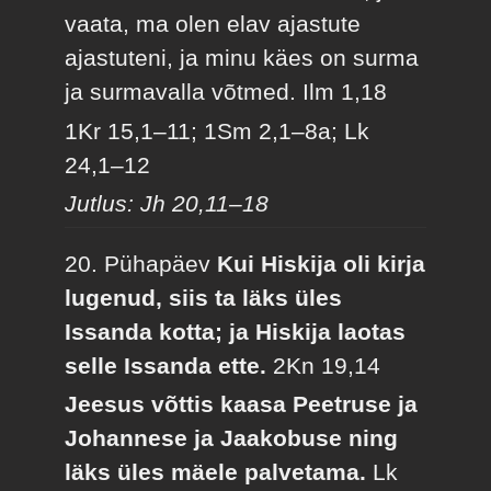
vaata, ma olen elav ajastute
ajastuteni, ja minu käes on surma
ja surmavalla võtmed.
Ilm 1,18
1Kr 15,1–11; 1Sm 2,1–8a; Lk
24,1–12
Jutlus: Jh 20,11–18
20. Pühapäev
Kui Hiskija oli kirja
lugenud, siis ta läks üles
Issanda kotta; ja Hiskija laotas
selle Issanda ette.
2Kn 19,14
Jeesus võttis kaasa Peetruse ja
Johannese ja Jaakobuse ning
läks üles mäele palvetama.
Lk