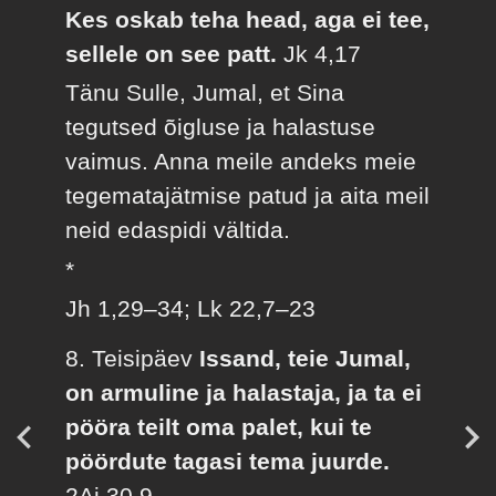
Kes oskab teha head, aga ei tee,
sellele on see patt.
Jk 4,17
Tänu Sulle, Jumal, et Sina
tegutsed õigluse ja halastuse
vaimus. Anna meile andeks meie
tegematajätmise patud ja aita meil
neid edaspidi vältida.
*
Jh 1,29–34; Lk 22,7–23
8. Teisipäev
Issand, teie Jumal,
on armuline ja halastaja, ja ta ei
pööra teilt oma palet, kui te
pöördute tagasi tema juurde.
2Aj 30,9