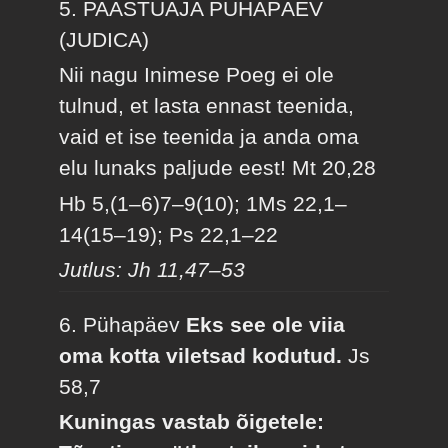
5. PAASTUAJA PÜHAPÄEV
(JUDICA)
Nii nagu Inimese Poeg ei ole
tulnud, et lasta ennast teenida,
vaid et ise teenida ja anda oma
elu lunaks paljude eest!
Mt 20,28
Hb 5,(1–6)7–9(10); 1Ms 22,1–
14(15–19); Ps 22,1–22
Jutlus: Jh 11,47–53
6. Pühapäev
Eks see ole viia
oma kotta viletsad kodutud.
Js
58,7
Kuningas vastab õigetele: