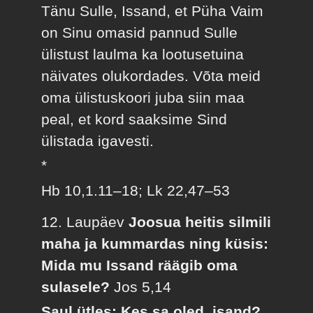
Tänu Sulle, Issand, et Püha Vaim
on Sinu omasid pannud Sulle
ülistust laulma ka lootusetuina
näivates olukordades. Võta meid
oma ülistuskoori juba siin maa
peal, et kord saaksime Sind
ülistada igavesti.
*
Hb 10,1.11–18; Lk 22,47–53
12. Laupäev
Joosua heitis silmili
maha ja kummardas ning küsis:
Mida mu Issand räägib oma
sulasele?
Jos 5,14
Saul ütles: Kes sa oled, isand?