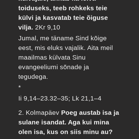
toiduseks, teeb rohkeks teie
külvi ja kasvatab teie õiguse
vilja.
2Kr 9,10
Jumal, me täname Sind kõige
eest, mis eluks vajalik. Aita meil
maailmas külvata Sinu
evangeeliumi sõnade ja
tegudega.
*
Ii 9,14–23.32–35; Lk 21,1–4
2. Kolmapäev
Poeg austab isa ja
sulane isandat. Aga kui mina
olen isa, kus on siis minu au?