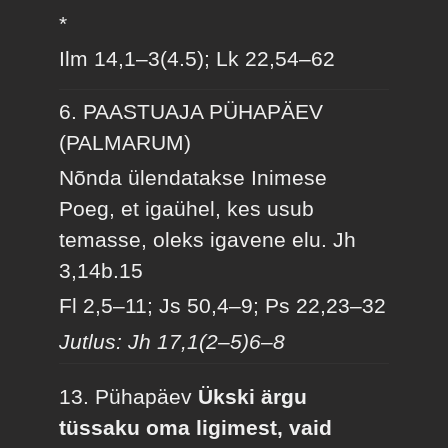
*
Ilm 14,1–3(4.5); Lk 22,54–62
6. PAASTUAJA PÜHAPÄEV
(PALMARUM)
Nõnda ülendatakse Inimese
Poeg, et igaühel, kes usub
temasse, oleks igavene elu.
Jh
3,14b.15
Fl 2,5–11; Js 50,4–9; Ps 22,23–32
Jutlus: Jh 17,1(2–5)6–8
13. Pühapäev
Ükski ärgu
tüssaku oma ligimest, vaid