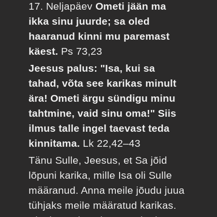
17. Neljapäev
Ometi jään ma
ikka sinu juurde; sa oled
haaranud kinni mu paremast
käest.
Ps 73,23
Jeesus palus: "Isa, kui sa
tahad, võta see karikas minult
ära! Ometi ärgu sündigu minu
tahtmine, vaid sinu oma!" Siis
ilmus talle ingel taevast teda
kinnitama.
Lk 22,42–43
Tänu Sulle, Jeesus, et Sa jõid
lõpuni karika, mille Isa oli Sulle
määranud. Anna meile jõudu juua
tühjaks meile määratud karikas.