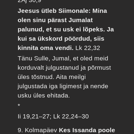
Jeesus ütleb Siimonale: Mina
olen sinu pärast Jumalat
palunud, et su usk ei lõpeks. Ja
kui sa ükskord pöördud, siis
kinnita oma vendi.
Lk 22,32
Tänu Sulle, Jumal, et oled meid
korduvalt julgustanud ja põrmust
üles tõstnud. Aita meilgi
julgustada iga ligimest ja nende
usku üles ehitada.
*
Ii 19,21–27; Lk 22,24–30
9. Kolmapäev
Kes Issanda poole