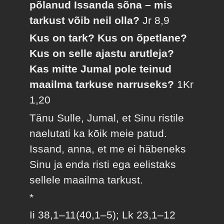
põlanud Issanda sõna – mis
tarkust võib neil olla?
Jr 8,9
Kus on tark? Kus on õpetlane?
Kus on selle ajastu arutleja?
Kas mitte Jumal pole teinud
maailma tarkuse narruseks?
1Kr
1,20
Tänu Sulle, Jumal, et Sinu ristile
naelutati ka kõik meie patud.
Issand, anna, et me ei häbeneks
Sinu ja enda risti ega eelistaks
sellele maailma tarkust.
*
Ii 38,1–11(40,1–5); Lk 23,1–12