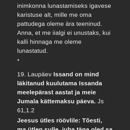
inimkonna lunastamiseks igavese
karistuse alt, mille me oma
pattudega oleme ära teeninud.
Anna, et me iialgi ei unustaks, kui
kalli hinnaga me oleme
lunastatud.
*
19. Laupäev
Issand on mind
läkitanud kuulutama Issanda
meelepärast aastat ja meie
Jumala kättemaksu päeva.
Js
61,1.2
Jeesus ütles röövlile: Tõesti,
ma ütlen sulle, juba täna oled sa