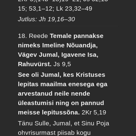
15; 53,1–12; Lk 23,32–49
Jutlus: Jh 19,16–30
18. Reede
Temale pannakse
nimeks Imeline Nõuandja,
Vägev Jumal, Igavene Isa,
Rahuvürst.
Js 9,5
See oli Jumal, kes Kristuses
lepitas maailma enesega ega
arvestanud neile nende
üleastumisi ning on pannud
meisse lepitussõna.
2Kr 5,19
Tänu Sulle, Jumal, et Sinu Poja
ohvrisurmast piisab kogu