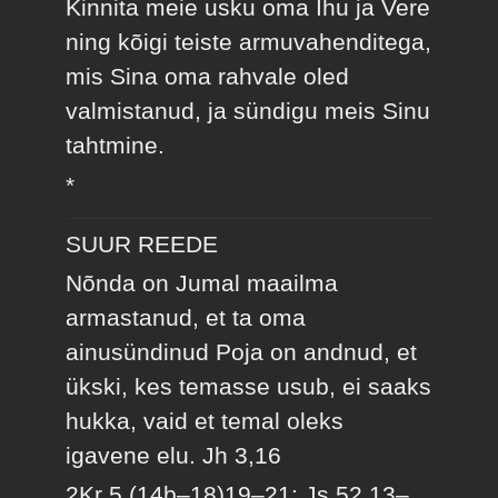
Kinnita meie usku oma Ihu ja Vere
ning kõigi teiste armuvahenditega,
mis Sina oma rahvale oled
valmistanud, ja sündigu meis Sinu
tahtmine.
*
SUUR REEDE
Nõnda on Jumal maailma
armastanud, et ta oma
ainusündinud Poja on andnud, et
ükski, kes temasse usub, ei saaks
hukka, vaid et temal oleks
igavene elu.
Jh 3,16
2Kr 5,(14b–18)19–21; Js 52,13–