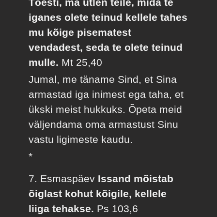
Tõesti, ma ütlen teile, mida te
iganes olete teinud kellele tahes
mu kõige pisematest
vendadest, seda te olete teinud
mulle.
Mt 25,40
Jumal, me täname Sind, et Sina
armastad iga inimest ega taha, et
ükski meist hukkuks. Õpeta meid
väljendama oma armastust Sinu
vastu ligimeste kaudu.
*
7. Esmaspäev
Issand mõistab
õiglast kohut kõigile, kellele
liiga tehakse.
Ps 103,6