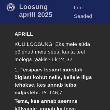
Loosung
Info
aprill 2025
Seaded
APRILL
KUU LOOSUNG: Eks meie süda
põlenud meie sees, kui ta teel
meiega rääkis?
Lk 24,32
1. Teisipäev
Issand mõistab
õiglast kohut neile, kellele liiga
tehakse, kes annab leiba
näljastele.
Ps 146,7
Tema, kes annab seemne
külvajale, annab ka leiva