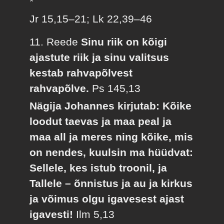
*
Jr 15,15–21; Lk 22,39–46
11. Reede
Sinu riik on kõigi
ajastute riik ja sinu valitsus
kestab rahvapõlvest
rahvapõlve.
Ps 145,13
Nägija Johannes kirjutab: Kõike
loodut taevas ja maa peal ja
maa all ja meres ning kõike, mis
on nendes, kuulsin ma hüüdvat:
Sellele, kes istub troonil, ja
Tallele – õnnistus ja au ja kirkus
ja võimus olgu igavesest ajast
igavesti!
Ilm 5,13