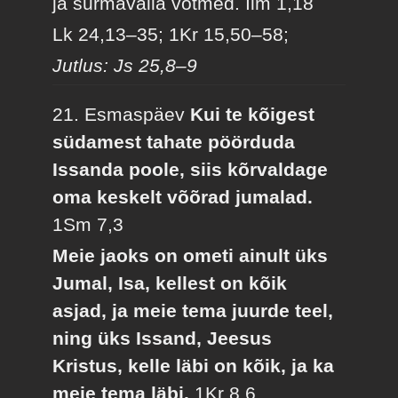
ja surmavalla võtmed.
Ilm 1,18
Lk 24,13–35; 1Kr 15,50–58;
Jutlus: Js 25,8–9
21. Esmaspäev
Kui te kõigest
südamest tahate pöörduda
Issanda poole, siis kõrvaldage
oma keskelt võõrad jumalad.
1Sm 7,3
Meie jaoks on ometi ainult üks
Jumal, Isa, kellest on kõik
asjad, ja meie tema juurde teel,
ning üks Issand, Jeesus
Kristus, kelle läbi on kõik, ja ka
meie tema läbi.
1Kr 8,6