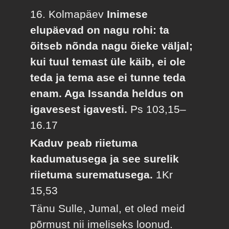
16. Kolmapäev
Inimese
elupäevad on nagu rohi: ta
õitseb nõnda nagu õieke väljal;
kui tuul temast üle käib, ei ole
teda ja tema ase ei tunne teda
enam. Aga Issanda heldus on
igavesest igavesti.
Ps 103,15–
16.17
Kaduv peab riietuma
kadumatusega ja see surelik
riietuma surematusega.
1Kr
15,53
Tänu Sulle, Jumal, et oled meid
põrmust nii imeliseks loonud.