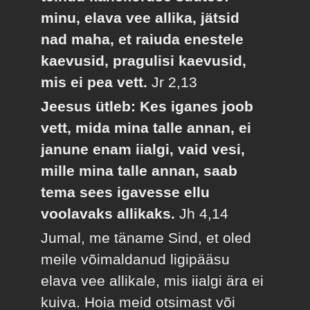
minu, elava vee allika, jätsid
nad maha, et raiuda enestele
kaevusid, pragulisi kaevusid,
mis ei pea vett.
Jr 2,13
Jeesus ütleb: Kes iganes joob
vett, mida mina talle annan, ei
janune enam iialgi, vaid vesi,
mille mina talle annan, saab
tema sees igavesse ellu
voolavaks allikaks.
Jh 4,14
Jumal, me täname Sind, et oled
meile võimaldanud ligipääsu
elava vee allikale, mis iialgi ära ei
kuiva. Hoia meid otsimast või