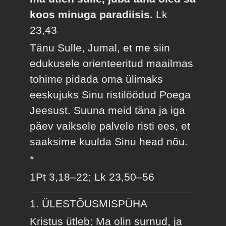
koos minuga paradiisis.
Lk
23,43
Tänu Sulle, Jumal, et me siin
edukusele orienteeritud maailmas
tohime pidada oma ülimaks
eeskujuks Sinu ristilöödud Poega
Jeesust. Suuna meid täna ja iga
päev vaiksele palvele risti ees, et
saaksime kuulda Sinu head nõu.
*
1Pt 3,18–22; Lk 23,50–56
1. ÜLESTÕUSMISPÜHA
Kristus ütleb: Ma olin surnud, ja