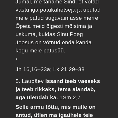
Jumal, me täname Sind, et võtad
vastu iga patukahetseja ja uputad
meie patud sügavaimasse merre.
Õpeta meid õigesti mõistma ja
uskuma, kuidas Sinu Poeg
Jeesus on võtnud enda kanda
kogu meie patusüü.
*
Jh 16,16–23a; Lk 21,29–38
5. Laupäev
Issand teeb vaeseks
ja teeb rikkaks, tema alandab,
aga ülendab ka.
1Sm 2,7
Selle armu tõttu, mis mulle on
antud, ütlen ma igaühele teie