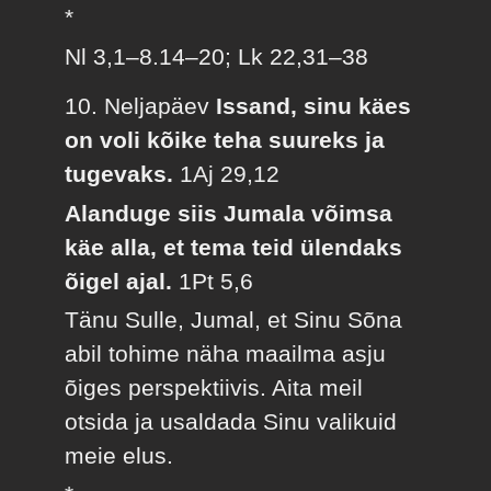
*
Nl 3,1–8.14–20; Lk 22,31–38
10. Neljapäev
Issand, sinu käes
on voli kõike teha suureks ja
tugevaks.
1Aj 29,12
Alanduge siis Jumala võimsa
käe alla, et tema teid ülendaks
õigel ajal.
1Pt 5,6
Tänu Sulle, Jumal, et Sinu Sõna
abil tohime näha maailma asju
õiges perspektiivis. Aita meil
otsida ja usaldada Sinu valikuid
meie elus.