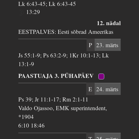
Lk 6:43-45; Lk 6:43-45
13:29
12. nädal
EESTPALVES: Eesti sõbrad Ameerikas
P
23. märts
Js 55:1-9; Ps 63:2-9; 1Kr 10:1-13; Lk
13:1-9
PAASTUAJA 3. PÜHAPÄEV
E
24. märts
Ps 39; Jr 11:1-17; Rm 2:1-11
Valdo Ojassoo, EMK superintendent,
*1904
6:10 18:46
T
25. märts