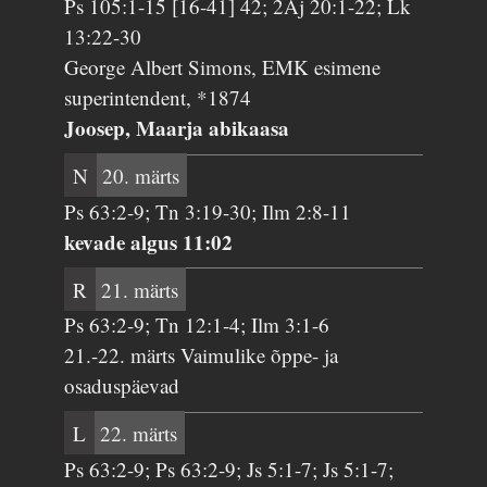
Ps 105:1-15 [16-41] 42; 2Aj 20:1-22; Lk
13:22-30
George Albert Simons, EMK esimene
superintendent, *1874
Joosep, Maarja abikaasa
N
20. märts
Ps 63:2-9; Tn 3:19-30; Ilm 2:8-11
kevade algus 11:02
R
21. märts
Ps 63:2-9; Tn 12:1-4; Ilm 3:1-6
21.-22. märts Vaimulike õppe- ja
osaduspäevad
L
22. märts
Ps 63:2-9; Ps 63:2-9; Js 5:1-7; Js 5:1-7;