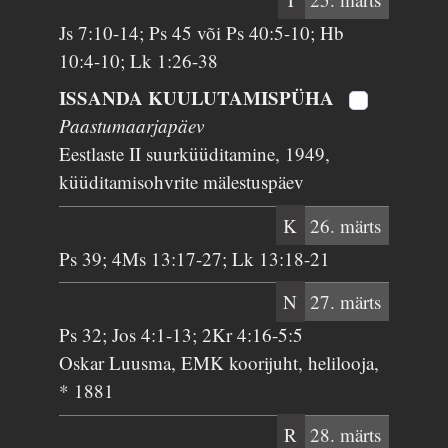
Js 7:10-14; Ps 45 või Ps 40:5-10; Hb
10:4-10; Lk 1:26-38
ISSANDA KUULUTAMISPÜHA
Paastumaarjapäev
Eestlaste II suurküüditamine, 1949,
küüditamisohvrite mälestuspäev
K
26. märts
Ps 39; 4Ms 13:17-27; Lk 13:18-21
N
27. märts
Ps 32; Jos 4:1-13; 2Kr 4:16-5:5
Oskar Luusma, EMK koorijuht, helilooja,
* 1881
R
28. märts