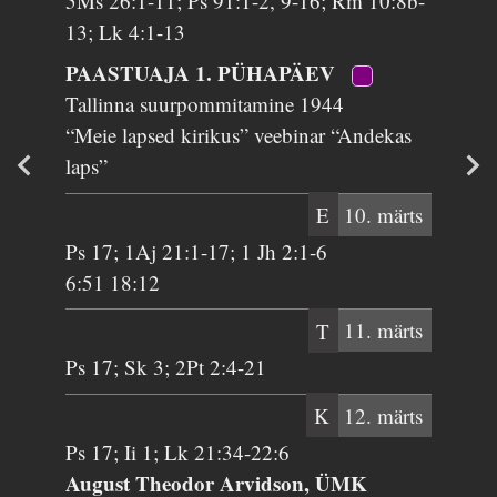
5Ms 26:1-11; Ps 91:1-2, 9-16; Rm 10:8b-
13; Lk 4:1-13
PAASTUAJA 1. PÜHAPÄEV
Tallinna suurpommitamine 1944
“Meie lapsed kirikus” veebinar “Andekas
laps”
E
10. märts
Ps 17; 1Aj 21:1-17; 1 Jh 2:1-6
6:51 18:12
T
11. märts
Ps 17; Sk 3; 2Pt 2:4-21
K
12. märts
Ps 17; Ii 1; Lk 21:34-22:6
August Theodor Arvidson, ÜMK