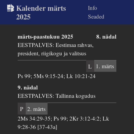
Kalender märts
Info
2025
Seaded
märts-paastukuu 2025
8. nädal
EESTPALVES: Eestimaa rahvas,
president, riigikogu ja valitsus
L
1. märts
Ps 99; 5Ms 9:15-24; Lk 10:21-24
9. nädal
EESTPALVES: Tallinna kogudus
P
2. märts
2Ms 34:29-35; Ps 99; 2Kr 3:12-4:2; Lk
9:28-36 [37-43a]