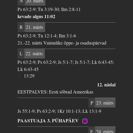
N
20. märts
Ps 63:2-9; Tn 3:19-30; Ilm 2:8-11
kevade algus 11:02
R
21. märts
Ps 63:2-9; Tn 12:1-4; Ilm 3:1-6
21.-22. märts Vaimulike õppe- ja osaduspäevad
L
22. märts
Ps 63:2-9; Ps 63:2-9; Js 5:1-7; Js 5:1-7; Lk 6:43-45;
Lk 6:43-45
13:29
12. nädal
EESTPALVES: Eesti sõbrad Ameerikas
P
23. märts
Js 55:1-9; Ps 63:2-9; 1Kr 10:1-13; Lk 13:1-9
PAASTUAJA 3. PÜHAPÄEV
E
24. märts