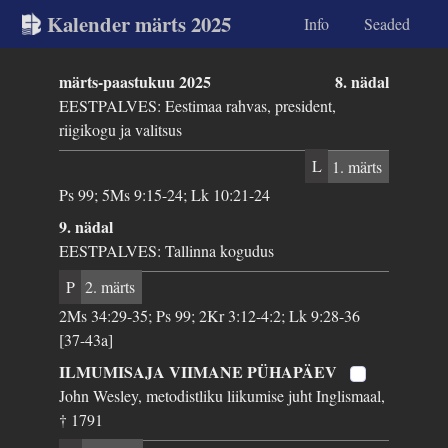
Kalender märts 2025
Info
Seaded
märts-paastukuu 2025
8. nädal
EESTPALVES: Eestimaa rahvas, president,
riigikogu ja valitsus
L
1. märts
Ps 99; 5Ms 9:15-24; Lk 10:21-24
9. nädal
EESTPALVES: Tallinna kogudus
P
2. märts
2Ms 34:29-35; Ps 99; 2Kr 3:12-4:2; Lk 9:28-36
[37-43a]
ILMUMISAJA VIIMANE PÜHAPÄEV
John Wesley, metodistliku liikumise juht Inglismaal,
† 1791