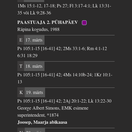
1Ms 15:1-12, 17-18; Ps 27; Fl 3:17-4:1; Lk 13:31-
35 või Lk 9:28-36
PAASTUAJA 2. PÜHAPÄEV
Räpina kogudus, 1988
E
17. märts
Ps 105:1-15 [16-41] 42; 2Ms 33:1-6; Rm 4:1-12
6:31 18:29
T
18. märts
Ps 105:1-15 [16-41] 42; 4Ms 14:10b-24; 1Kr 10:1-
13
K
19. märts
Ps 105:1-15 [16-41] 42; 2Aj 20:1-22; Lk 13:22-30
George Albert Simons, EMK esimene
superintendent, *1874
Joosep, Maarja abikaasa