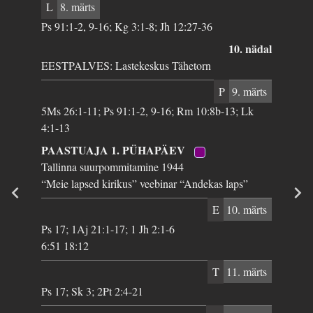
L
8. märts
Ps 91:1-2, 9-16; Kg 3:1-8; Jh 12:27-36
10. nädal
EESTPALVES: Lastekeskus Tähetorn
P
9. märts
5Ms 26:1-11; Ps 91:1-2, 9-16; Rm 10:8b-13; Lk
4:1-13
PAASTUAJA 1. PÜHAPÄEV
Tallinna suurpommitamine 1944
“Meie lapsed kirikus” veebinar “Andekas laps”
E
10. märts
Ps 17; 1Aj 21:1-17; 1 Jh 2:1-6
6:51 18:12
T
11. märts
Ps 17; Sk 3; 2Pt 2:4-21