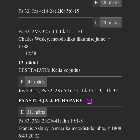
R
28. märts
Ps 32; Jos 4:14-24; 2Kr 5:6-15
L
29. märts
Ps 32; 2Ms 32:7-14; Lk 15:1-10
Charles Wesley, metodistliku liikumise juhte, †
1788
12:58
13. nädal
EESTPALVES: Keila kogudus
P
30. märts
Jos 5:9-12; Ps 32; 2Kr 5:16-21; Lk 15:1-3, 11b-32
PAASTUAJA 4. PÜHAPÄEV
E
31. märts
Ps 53; 3Ms 23:26-41; Ilm 19:1-8
Francis Asbury, Ameerika metodistide juhte, † 1808
6:49 20:02