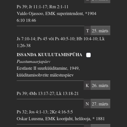
Ps 39; Jr 11:1-17; Rm 2:1-11
Valdo Ojassoo, EMK superintendent, *1904
6:10 18:46
T
25. märts
Js 7:10-14; Ps 45 või Ps 40:5-10; Hb 10:4-10; Lk
1:26-38
ISSANDA KUULUTAMISPÜHA
Paastumaarjapäev
Eestlaste II suurküüditamine, 1949,
küüditamisohvrite mälestuspäev
K
26. märts
Ps 39; 4Ms 13:17-27; Lk 13:18-21
N
27. märts
Ps 32; Jos 4:1-13; 2Kr 4:16-5:5
Oskar Luusma, EMK koorijuht, helilooja, * 1881