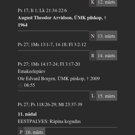
K
12. märts
Ps 17; Ii 1; Lk 21:34-22:6
August Theodor Arvidson, ÜMK piiskop, †
1964
N
13. märts
Ps 27; 1Ms 13:1-7, 14-18; Fl 3:2-12
R
14. märts
Ps 27; 1Ms 14:17-24; Fl 3:17-20
Emakeelepäev
Ole Edvard Borgen, ÜMK piiskop, † 2009
08:55
L
15. märts
Ps 27; Ps 118:26-29; Mt 23:37-39
11. nädal
EESTPALVES: Räpina kogudus
P
16. märts