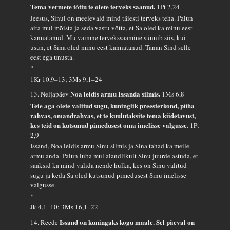
Tema vermete tõttu te olete terveks saanud.
1Pt 2,24
Jeesus, Sinul on meelevald mind täiesti terveks teha. Palun
aita mul mõista ja seda vastu võtta, et Sa oled ka minu eest
kannatanud. Mu vaimne tervekssaamine sünnib siis, kui
usun, et Sina oled minu eest kannatanud. Tänan Sind selle
eest ega unusta.
*
1Kr 10,9–13; 3Ms 9,1–24
Noa leidis armu Issanda silmis.
13. Neljapäev
1Ms 6,8
Teie aga olete valitud sugu, kuninglik preesterkond, püha
rahvas, omandrahvas, et te kuulutaksite tema kiidetavust,
kes teid on kutsunud pimedusest oma imelisse valgusse.
1Pt
2,9
Issand, Noa leidis armu Sinu silmis ja Sina tahad ka meile
armu anda. Palun luba mul alandlikult Sinu juurde astuda, et
saaksid ka mind valida nende hulka, kes on Sinu valitud
sugu ja keda Sa oled kutsunud pimedusest Sinu imelisse
valgusse.
*
Jk 4,1–10; 3Ms 16,1–22
Issand on kuningaks kogu maale. Sel päeval on
14. Reede