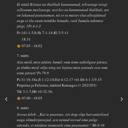
Et nüüd Kristus on ihulikult kannatanud, relvastuge teiegi
sellesama meelsusega, sest kes on kannatanud ihulikult, see
on lakanud patustamast, nii et ta maises elus allesjäänud
aega ei ela enam inimlike himude, vaid Jumala tahtmise
järgi. 1Pt 4:1-2
Ps 141:1-5,8;Sk 7:1-14;Kl 3:5-11
18.31
07.03
-
18.02
7. märts
Aita meid, meie pääste Jumal, oma nime auhiilguse pärast,
ja tõmba meid välja ning tee lepitus meie pattude eest oma
nime pärast! Ps 79:9
Ps 31:10-18a;Jl 1:12-14;Est 4:12-17 või Jdt 4:1-3,9-15
Perpetua ja Felicitas, märtrid Kartaagos († 202/203)
Trk 3:1-7;Hb 10:32-36;
07.00
-
18.05
8. märts
Jeesus ütleb: „Kui te paastute, siis ärge olge kurvanäolised
nagu silmakirjatsejad, sest nemad teevad oma palge
näotuks, et näidata inimestele oma paastumist.“ Mt 6:16