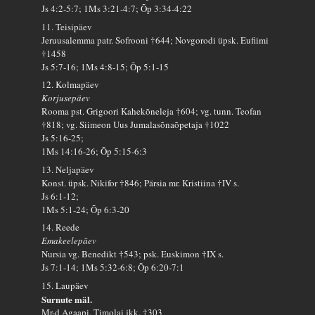
Js 4:2-5:7; 1Ms 3:21-4:7; Õp 3:34-4:22
11. Teisipäev
Jeruusalemma patr. Sofrooni †644; Novgorodi üpsk. Eufiimi
†1458
Js 5:7-16; 1Ms 4:8-15; Õp 5:1-15
12. Kolmapäev
Korjusepäev
Rooma pst. Grigoori Kahekõneleja †604; vg. tunn. Teofan
†818; vg. Siimeon Uus Jumalasõnaõpetaja †1022
Js 5:16-25;
1Ms 14:16-26; Õp 5:15-6:3
13. Neljapäev
Konst. üpsk. Nikifor †846; Pärsia mr. Kristiina †IV s.
Js 6:1-12;
1Ms 5:1-24; Õp 6:3-20
14. Reede
Emakeelepäev
Nursia vg. Benedikt †543; psk. Euskimon †IX s.
Js 7:1-14; 1Ms 5:32-6:8; Õp 6:20-7:1
15. Laupäev
Surnute mäl.
Mr-d Agaapi, Timolai jkk. †303