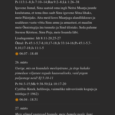
Ps 113:1–8;Js 7:10–14;Rm 9:2–8;Lk 1:26–38
Igavene Jumal, Sina saatsid oma ingli Neitsi Maarja juurde
kuulutama, et tema ihus saab Sinu igavene Sõna lihaks,
meie Päästjaks. Aita meid koos Maarjaga alandlikkuses ja
usalduses vastu võtta Sinu armu ja armastust, et maailm
meie Õnnistegija ära tunneks ja Sind ülistaks. Seda palume
Jeesuse Kristuse, Sinu Poja, meie Issanda läbi.
Lisalugemine: Jdt 8:11-20,25-27
Õhtul: Ps 45:1-5,7-8,10,17-18;Jr 33:14-16;Ps 45:1-5,7-
8,10,17-18;Js 11:1-5
06.07
-
18.48
26. märts
Uurige, mis on Issandale meelepärane, ja ärge hakake
pimeduse viljatute tegude kaasosaliseks, vaid pigem
paljastage neid! Ef 5:10-11
Ps 94:3-15;Mk 9:38-50;Lk 10:17-20
Cyrillus Kreek, helilooja, vaimulike rahvaviiside koguja ja
töötleja († 1962)
06.04
-
18.51
27. märts
Meie silmad vaatavad Issanda, meie Jumala peale, kuni