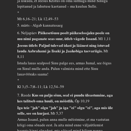
ja uskuda, et Jeesus Kristus on oma surmaga mind Sinuga
lepitanud ja lahutuse kaotanud – ma kuulun Sulle.
*
Mt 6,16–21; Lk 12,49–53
5. märts - Algab kannatusaeg
Päikesetõusu poolt päikeseloojaku poole on
6. Neljapäev
mu nimi paganate seas suur, ütleb vägede Issand.
Ml 1,11
Jeesus ütleb: Paljud tulevad idast ja läänest ning istuvad
lauda Aabrahami ja Iisaki ja Jaakobiga taevariigis.
Mt
8,11
Istuda lauas sealpool Sinu palge ees, armas Jumal, see õigus
on Sinul mulle anda. Palun valmista mind ette Sinu
lauavõõraks saama!
*
Kl 3,(5–7)8–11; Lk 12,54–59
Kus on palju sõnu, seal ei puudu üleastumine, aga
7. Reede
kes talitseb oma huuli, on mõistlik.
Õp 10,19
Iga teie "jah" olgu "jah" ja iga "ei" olgu "ei", aga mis üle
selle, see on kurjast.
Mt 5,37
Armas Issand, palun anna mulle mõistmine, et ma vastutan
kõigi oma sõnade eest. Ja aita mind enne väljaütlemist
haarata kinni sõnadest, mis võivad mind hiljem panna