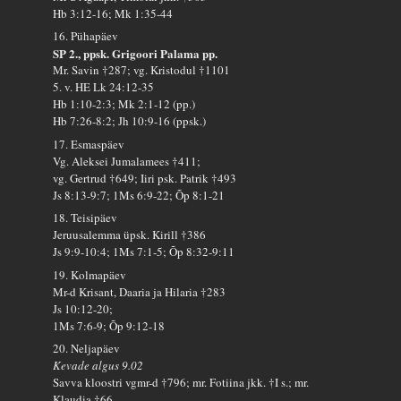
Hb 3:12-16; Mk 1:35-44
16. Pühapäev
SP 2., ppsk. Grigoori Palama pp.
Mr. Savin †287; vg. Kristodul †1101
5. v. HE Lk 24:12-35
Hb 1:10-2:3; Mk 2:1-12 (pp.)
Hb 7:26-8:2; Jh 10:9-16 (ppsk.)
17. Esmaspäev
Vg. Aleksei Jumalamees †411;
vg. Gertrud †649; Iiri psk. Patrik †493
Js 8:13-9:7; 1Ms 6:9-22; Õp 8:1-21
18. Teisipäev
Jeruusalemma üpsk. Kirill †386
Js 9:9-10:4; 1Ms 7:1-5; Õp 8:32-9:11
19. Kolmapäev
Mr-d Krisant, Daaria ja Hilaria †283
Js 10:12-20;
1Ms 7:6-9; Õp 9:12-18
20. Neljapäev
Kevade algus 9.02
Savva kloostri vgmr-d †796; mr. Fotiina jkk. †I s.; mr.
Klaudia †66