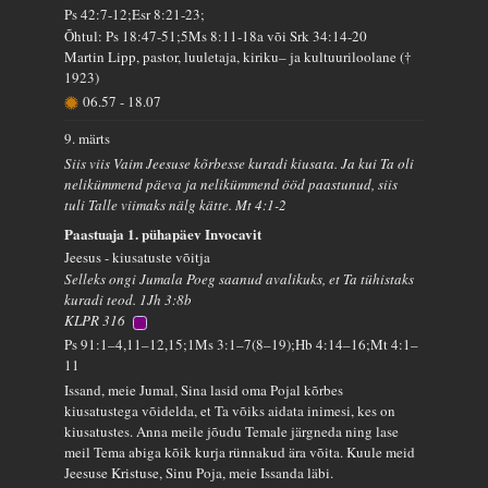
Ps 42:7-12;Esr 8:21-23;
Õhtul: Ps 18:47-51;5Ms 8:11-18a või Srk 34:14-20
Martin Lipp, pastor, luuletaja, kiriku– ja kultuuriloolane (†
1923)
06.57
-
18.07
9. märts
Siis viis Vaim Jeesuse kõrbesse kuradi kiusata. Ja kui Ta oli
nelikümmend päeva ja nelikümmend ööd paastunud, siis
tuli Talle viimaks nälg kätte. Mt 4:1-2
Paastuaja 1. pühapäev Invocavit
Jeesus - kiusatuste võitja
Selleks ongi Jumala Poeg saanud avalikuks, et Ta tühistaks
kuradi teod. 1Jh 3:8b
KLPR 316
Ps 91:1–4,11–12,15;1Ms 3:1–7(8–19);Hb 4:14–16;Mt 4:1–
11
Issand, meie Jumal, Sina lasid oma Pojal kõrbes
kiusatustega võidelda, et Ta võiks aidata inimesi, kes on
kiusatustes. Anna meile jõudu Temale järgneda ning lase
meil Tema abiga kõik kurja rünnakud ära võita. Kuule meid
Jeesuse Kristuse, Sinu Poja, meie Issanda läbi.