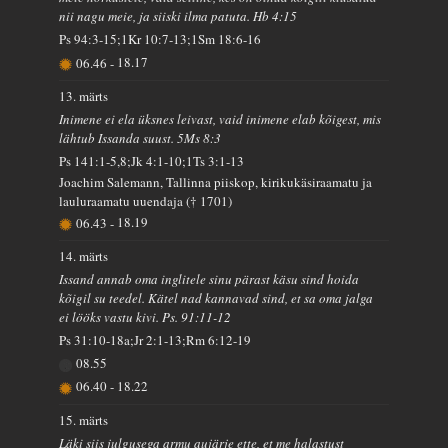
nii nagu meie, ja siiski ilma patuta. Hb 4:15
Ps 94:3-15;1Kr 10:7-13;1Sm 18:6-16
06.46
-
18.17
13. märts
Inimene ei ela üksnes leivast, vaid inimene elab kõigest, mis
lähtub Issanda suust. 5Ms 8:3
Ps 141:1-5,8;Jk 4:1-10;1Ts 3:1-13
Joachim Salemann, Tallinna piiskop, kirikukäsiraamatu ja
lauluraamatu uuendaja († 1701)
06.43
-
18.19
14. märts
Issand annab oma inglitele sinu pärast käsu sind hoida
kõigil su teedel. Kätel nad kannavad sind, et sa oma jalga
ei lööks vastu kivi. Ps. 91:11-12
Ps 31:10-18a;Jr 2:1-13;Rm 6:12-19
08.55
06.40
-
18.22
15. märts
Läki siis julgusega armu aujärje ette, et me halastust