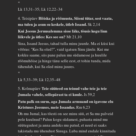
*
Lk 13,31–35; Lk 12,22–34
Hõiska ja rõõmusta, Siioni tütar, sest vaata,
4. Teisipäev
ma tulen ja asun su keskele, ütleb Issand.
Sk 2,14
Kui Jeesus Jeruusalemma sisse läks, tõusis kogu linn
liikvele ja ütles: Kes see on?
Mt 21,10
Sina, Issand Jeesus, tahad tulla minu juurde. Ma ei küsi kui
võõras: "Kes Sa oled?", vaid igatsen Sinu järele. Kui me
kokku saame, siis pane palun mu südamesse ja huulile
rõõmuhõise ja hinge tänu selle eest, et tohin tunda, mida
tähendab, kui Sa oled minu juures.
*
Lk 5,33–39; Lk 12,35–48
Teie süüteod on teinud vahe teie ja teie
5. Kolmapäev
Jumala vahele, sellepärast ta ei kuule.
Js 59,2
Patu palk on surm, aga Jumala armuand on igavene elu
Kristuses Jeesuses, meie Issandas.
Rm 6,23
Oh mu Jumal, kas tõesti on see minu süü, et Sa mu palveid
pole kuulnud? Palun kogu südamest, puhasta mind mu
süütegudest ja anna andeks mu patud, et need ei saaks
takistada mu ühendust Sinuga. Luba mind endale kinnitada