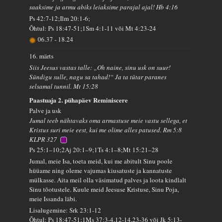
saaksime ja armu abiks leiaksime parajal ajal! Hb 4:16
Ps 42:7-12;Ilm 20:1-6;
Õhtul: Ps 18:47-51;1Sm 4:1-11 või Mt 4:23-24
06.37
-
18.24
16. märts
Siis Jeesus vastas talle: „Oh naine, sinu usk on suur!
Sündigu sulle, nagu sa tahad!“ Ja ta tütar paranes
selsamal tunnil. Mt 15:28
Paastuaja 2. pühapäev Reminiscere
Palve ja usk
Jumal teeb nähtavaks oma armastuse meie vastu sellega, et
Kristus suri meie eest, kui me olime alles patused. Rm 5:8
KLPR 327
Ps 25:1–10;2Aj 20:1–9;1Ts 4:1–8;Mt 15:21–28
Jumal, meie Isa, toeta meid, kui me abitult Sinu poole
hüüame ning oleme vajumas kiusatuste ja kannatuste
mülkasse. Aita meil olla väsimatud palves ja loota kindlalt
Sinu tõotustele. Kuule meid Jeesuse Kristuse, Sinu Poja,
meie Issanda läbi.
Lisalugemine: Srk 23:1-12
Õhtul: Ps 18:47-51;1Ms 37:3-4,12-14,23-36 või Jk 5:13-