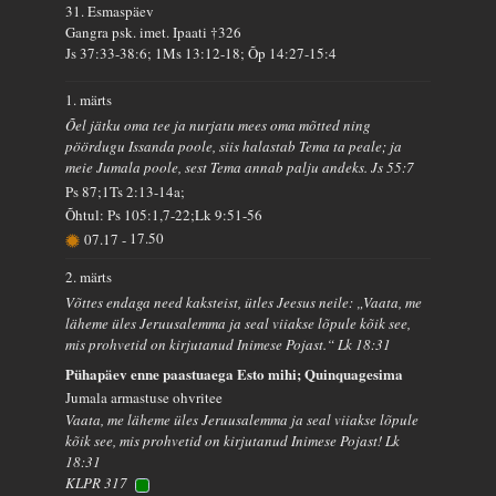
31. Esmaspäev
Gangra psk. imet. Ipaati †326
Js 37:33-38:6; 1Ms 13:12-18; Õp 14:27-15:4
1. märts
Õel jätku oma tee ja nurjatu mees oma mõtted ning
pöördugu Issanda poole, siis halastab Tema ta peale; ja
meie Jumala poole, sest Tema annab palju andeks. Js 55:7
Ps 87;1Ts 2:13-14a;
Õhtul: Ps 105:1,7-22;Lk 9:51-56
07.17
-
17.50
2. märts
Võttes endaga need kaksteist, ütles Jeesus neile: „Vaata, me
läheme üles Jeruusalemma ja seal viiakse lõpule kõik see,
mis prohvetid on kirjutanud Inimese Pojast.“ Lk 18:31
Pühapäev enne paastuaega Esto mihi; Quinquagesima
Jumala armastuse ohvritee
Vaata, me läheme üles Jeruusalemma ja seal viiakse lõpule
kõik see, mis prohvetid on kirjutanud Inimese Pojast! Lk
18:31
KLPR 317