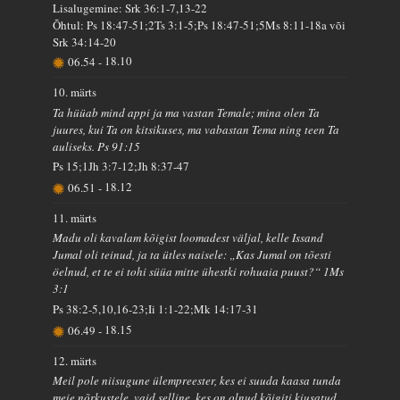
Lisalugemine: Srk 36:1-7,13-22
Õhtul: Ps 18:47-51;2Ts 3:1-5;Ps 18:47-51;5Ms 8:11-18a või
Srk 34:14-20
06.54
-
18.10
10. märts
Ta hüüab mind appi ja ma vastan Temale; mina olen Ta
juures, kui Ta on kitsikuses, ma vabastan Tema ning teen Ta
auliseks. Ps 91:15
Ps 15;1Jh 3:7-12;Jh 8:37-47
06.51
-
18.12
11. märts
Madu oli kavalam kõigist loomadest väljal, kelle Issand
Jumal oli teinud, ja ta ütles naisele: „Kas Jumal on tõesti
öelnud, et te ei tohi süüa mitte ühestki rohuaia puust?“ 1Ms
3:1
Ps 38:2-5,10,16-23;Ii 1:1-22;Mk 14:17-31
06.49
-
18.15
12. märts
Meil pole niisugune ülempreester, kes ei suuda kaasa tunda
meie nõrkustele, vaid selline, kes on olnud kõigiti kiusatud