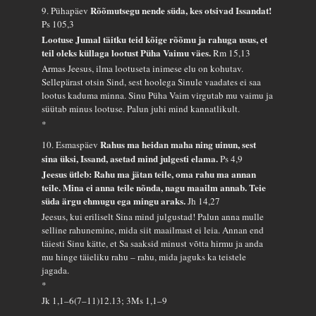
Rõõmutsegu nende süda, kes otsivad Issandat!
9. Pühapäev
Ps 105,3
Lootuse Jumal täitku teid kõige rõõmu ja rahuga usus, et
teil oleks küllaga lootust Püha Vaimu väes.
Rm 15,13
Armas Jeesus, ilma lootuseta inimese elu on kohutav.
Sellepärast otsin Sind, sest hoolega Sinule vaadates ei saa
lootus kaduma minna. Sinu Püha Vaim virgutab mu vaimu ja
süütab minus lootuse. Palun juhi mind kannatlikult.
*
Rahus ma heidan maha ning uinun, sest
10. Esmaspäev
sina üksi, Issand, asetad mind julgesti elama.
Ps 4,9
Jeesus ütleb: Rahu ma jätan teile, oma rahu ma annan
teile. Mina ei anna teile nõnda, nagu maailm annab. Teie
süda ärgu ehmugu ega mingu araks.
Jh 14,27
Jeesus, kui eriliselt Sina mind julgustad! Palun anna mulle
selline rahunemine, mida siit maailmast ei leia. Annan end
täiesti Sinu kätte, et Sa saaksid minust võtta hirmu ja anda
mu hinge täieliku rahu – rahu, mida jaguks ka teistele
jagada.
*
Jk 1,1–6(7–11)12.13; 3Ms 1,1–9