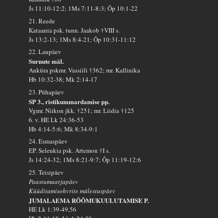
Js 11:10-12:2; 1Ms 7:11-8:3; Õp 10:1-22
21. Reede
Kataania psk. tunn. Jaakob †VIII s.
Js 13:2-13; 1Ms 8:4-21; Õp 10:31-11:12
22. Laupäev
Surnute mäl.
Anküra pskmr. Vassiili †362; mr. Kallinika
Hb 10:32-38; Mk 2:14-17
23. Pühapäev
SP 3., ristikummardamise pp.
Vgmr. Niikon jkk. †251; mr. Liidia †125
6. v. HE Lk 24:36-53
Hb 4:14-5:6; Mk 8:34-9:1
24. Esmaspäev
EP. Seleukia psk. Artemon †I s.
Js 14:24-32; 1Ms 8:21-9:7; Õp 11:19-12:6
25. Teisipäev
Paastumaarjapäev
Küüditamisohvrite mälestuspäev
JUMALAEMA RÕÕMUKUULUTAMISE P.
HE Lk 1:39-49,56