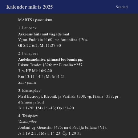
Kalender märts 2025
Seaded
MÄRTS / paastukuu
1. Laupäev
Askeesis hiilanud vagade mäl.
Vgmr. Eudokia †160; mr. Antoniina †IV s.
Gl 5:22-6:2; Mt 11:27-30
2. Pühapäev
Andeksandmise, piimast loobumis pp.
Pskmr. Teodot †326; mr. Eutaalia †257
3. v. HE Mk 16:9-20
Rm 13:11-14:4; Mt 6:14-21
Suur paast
3. Esmaspäev
Mr-d Eutroopi, Kleonik ja Vasilisk †308; vg. Piama †337; pr-
d Siinon ja Soil
Js 1:1-20; 1Ms 1:1-13; Õp 1:1-20
4. Teisipäev
Vastlapäev
Jordani vg. Gerassim †475: mr-d Paul ja Juliana †VI s.
Js 1:19-2:3; 1Ms 1:14-23; Õp 1:20-33