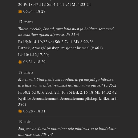
20;Ps 18:47-51;1Sm 4:1-11 või Mt 4:23-24
06.34
-
18.27
17. märts
Tuleta meelde, Issand, oma halastust ja heldust, sest need
on maailma ajastu algusest! Ps 25:6
Ps 15;Jr 14:19-22 või Srk 2:7-11;Mk 8:22-26
Patrick, Armagh’ piiskop, misjonär Iirimaal († 461)
Lk 10:1-12,17-20;
06.31
-
18.29
18. märts
Mu Jumal, Sinu peale ma loodan, ärgu ma jäägu häbisse;
ära lase mu vaenlasi rõõmust hõisata minu pärast! Ps 25:2
Ps 38:2-5,10,16-23;Ii 2:1-10 või Brk 2:16-18;Mk 14:32-42
Kyrillos Jeruusalemmast, Jeruusalemma piiskop, kirikuisa (†
386)
06.28
-
18.31
19. märts
Jah, see on Jumala tahtmine: teie pühitsus, et te hoiduksite
hooruse eest. 1Ts 4:3