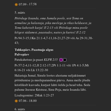
07.09
-
17.58
5. märts
Pöörduge Issanda, oma Jumala poole, sest Tema on
armuline ja halastaja, pika meelega ja rikas heldusest, ja
Tema kahetseb kurja! Jl 2:13 või Pöörduge minu poole
kõigest südamest, paastudes, nuttes ja kurtes! Jl 2:12
Ps 94:3-15;1Kn 21:1-4,7-11,16-21,27-29 või As 29-31,38-
43;
Tuhkapäev. Paastuaja algus
Palvepäev
Patukahetsus ja paast
KLPR 215
Ps 57:2-4,11-12;Jl 2:12-17;2Pt 1:1-11 või 1Pt 4:1-5;Mt
6:16-21 või Lk 13:22-30
Halastaja Jumal, Sinule lootes alustame neljakümmet
pöördumise ja meeleparanduse päeva. Anna meile jõudu
kristlikult kasvada, kurjast lahti öelda ja head teha. Seda
palume Jeesuse Kristuse, Sinu Poja, meie Issanda läbi.
Lisalugemine: 2Mak 1:23-27
07.06
-
18.00
6. märts