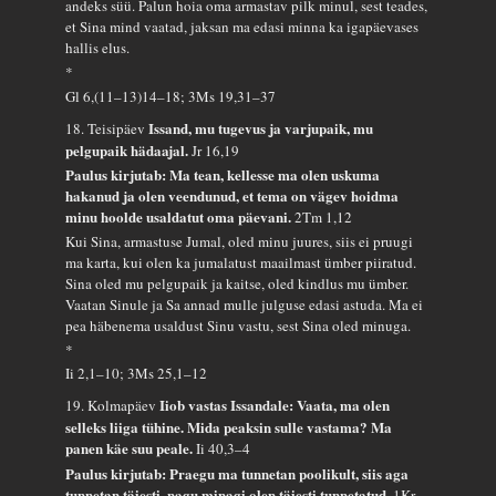
andeks süü. Palun hoia oma armastav pilk minul, sest teades,
et Sina mind vaatad, jaksan ma edasi minna ka igapäevases
hallis elus.
*
Gl 6,(11–13)14–18; 3Ms 19,31–37
Issand, mu tugevus ja varjupaik, mu
18. Teisipäev
pelgupaik hädaajal.
Jr 16,19
Paulus kirjutab: Ma tean, kellesse ma olen uskuma
hakanud ja olen veendunud, et tema on vägev hoidma
minu hoolde usaldatut oma päevani.
2Tm 1,12
Kui Sina, armastuse Jumal, oled minu juures, siis ei pruugi
ma karta, kui olen ka jumalatust maailmast ümber piiratud.
Sina oled mu pelgupaik ja kaitse, oled kindlus mu ümber.
Vaatan Sinule ja Sa annad mulle julguse edasi astuda. Ma ei
pea häbenema usaldust Sinu vastu, sest Sina oled minuga.
*
Ii 2,1–10; 3Ms 25,1–12
Iiob vastas Issandale: Vaata, ma olen
19. Kolmapäev
selleks liiga tühine. Mida peaksin sulle vastama? Ma
panen käe suu peale.
Ii 40,3–4
Paulus kirjutab: Praegu ma tunnetan poolikult, siis aga
tunnetan täiesti, nagu minagi olen täiesti tunnetatud.
1Kr