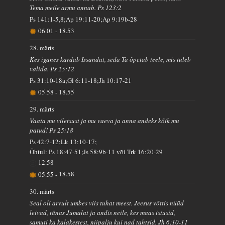
Tema meile armu annab. Ps 123:2
Ps 141:1-5,8;Ap 19:11-20;Ap 9:19b-28
06.01
-
18.53
28. märts
Kes iganes kardab Issandat, seda Ta õpetab teele, mis tuleb
valida. Ps 25:12
Ps 31:10-18a;Gl 6:11-18;Jh 10:17-21
05.58
-
18.55
29. märts
Vaata mu viletsust ja mu vaeva ja anna andeks kõik mu
patud! Ps 25:18
Ps 42:7-12;Lk 13:10-17;
Õhtul: Ps 18:47-51;Js 58:9b-11 või Trk 16:20-29
12.58
05.55
-
18.58
30. märts
Seal oli arvult umbes viis tuhat meest. Jeesus võttis nüüd
leivad, tänas Jumalat ja andis neile, kes maas istusid,
samuti ka kalakestest, niipalju kui nad tahtsid. Jh 6:10-11