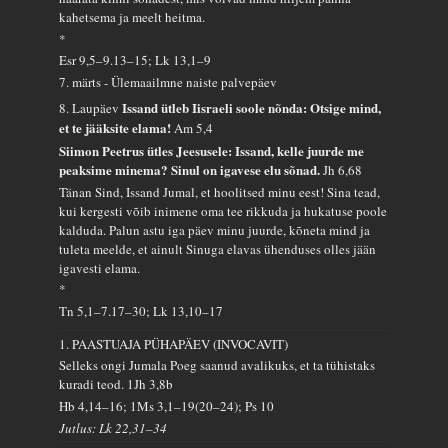
kahetsema ja meelt heitma.
*
Esr 9,5–9.13–15; Lk 13,1–9
7. märts - Ülemaailmne naiste palvepäev
Issand ütleb Iisraeli soole nõnda: Otsige mind,
8. Laupäev
et te jääksite elama!
Am 5,4
Siimon Peetrus ütles Jeesusele: Issand, kelle juurde me
peaksime minema? Sinul on igavese elu sõnad.
Jh 6,68
Tänan Sind, Issand Jumal, et hoolitsed minu eest! Sina tead,
kui kergesti võib inimene oma tee rikkuda ja hukatuse poole
kalduda. Palun astu iga päev minu juurde, kõneta mind ja
tuleta meelde, et ainult Sinuga elavas ühenduses olles jään
igavesti elama.
*
Tn 5,1–7.17–30; Lk 13,10–17
1. PAASTUAJA PÜHAPÄEV (INVOCAVIT)
Selleks ongi Jumala Poeg saanud avalikuks, et ta tühistaks
kuradi teod.
1Jh 3,8b
Hb 4,14–16; 1Ms 3,1–19(20–24); Ps 10
Jutlus: Lk 22,31–34