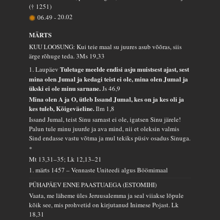
(† 1251)
06.49
-
20.02
MÄRTS
KUU LOOSUNG: Kui teie maal su juures asub võõras, siis
ärge rõhuge teda.
3Ms 19,33
Tuletage meelde endisi asju muistsest ajast, sest
1. Laupäev
mina olen Jumal ja kedagi teist ei ole, mina olen Jumal ja
ükski ei ole minu sarnane.
Js 46,9
Mina olen A ja O, ütleb Issand Jumal, kes on ja kes oli ja
kes tuleb, Kõigeväeline.
Ilm 1,8
Issand Jumal, teist Sinu sarnast ei ole, igatsen Sinu järele!
Palun tule minu juurde ja ava mind, nii et oleksin valmis
Sind endasse vastu võtma ja mul tekiks püsiv osadus Sinuga.
*
Mt 13,31–35; Lk 12,13–21
1. märts 1457 – Vennaste Uniteedi algus Böömimaal
PÜHAPÄEV ENNE PAASTUAEGA (ESTOMIHI)
Vaata, me läheme üles Jeruusalemma ja seal viiakse lõpule
kõik see, mis prohvetid on kirjutanud Inimese Pojast.
Lk
18,31