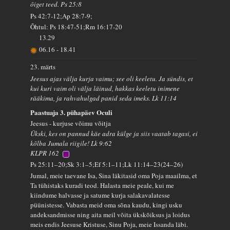
õiget teed. Ps 25:8
Ps 42:7-12;Ap 28:7-9;
Õhtul: Ps 18:47-51;Rm 16:17-20
13.29
06.16
-
18.41
23. märts
Jeesus ajas välja kurja vaimu; see oli keeletu. Ja sündis, et
kui kuri vaim oli välja läinud, hakkas keeletu inimene
rääkima, ja rahvahulgad panid seda imeks. Lk 11:14
Paastuaja 3. pühapäev Oculi
Jeesus - kurjuse võimu võitja
Ükski, kes on pannud käe adra külge ja siis vaatab tagasi, ei
kõlba Jumala riigile! Lk 9:62
KLPR 162
Ps 25:11–20;Sk 3:1–5;Ef 5:1–11;Lk 11:14–23(24–26)
Jumal, meie taevane Isa, Sina läkitasid oma Poja maailma, et
Ta tühistaks kuradi teod. Halasta meie peale, kui me
kiindume halvasse ja satume kurja salakavalatesse
püünistesse. Vabasta meid oma sõna kaudu, kingi usku
andeksandmisse ning aita meil võita ükskõiksus ja loidus
meis endis Jeesuse Kristuse, Sinu Poja, meie Issanda läbi.