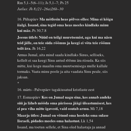
Rm 5,1–5(6–11); Js 5,1–7; Ps 25
Jutlus: Jh 8,(21–26a)26b–30
Ma mõtlesin heas põlves olles: Mina ei kõigu
16. Pühapäev
iialgi. Issand, sina tegid oma heas meeles kindlaks minu
kui mäe.
Ps 30,7.8
Jeesus ütleb: Nüüd on teilgi muretsemist, aga kui ma näen
teid jälle, on teie süda rõõmus ja keegi ei võta teie rõõmu
teilt ära.
Jh 16,22
Armas Jumal, aita mind saada kindlaks Sinus, selliseks,
kellelt ei saa keegi Sinu antud rõõmu ära riisuda. Ka siis
mitte, kui kogu maailm oma muretsemisega mulle kallale
tormaks. Vaata minu poole ja aita vaadata Sinu peale, siis
jaksan.
*
16. märts - Palvepäev tagakiusatud kristlaste eest
Kes on Jumal nagu sina, kes annab andeks
17. Esmaspäev
süü ja läheb mööda oma pärisosa jäägi üleastumisest, kes
ei pea viha mitte igavesti, vaid osutab armu.
Mi 7,18
Maarja ütles: Jumal on võtnud oma hooleks oma sulase
Iisraeli, pidades meeles oma halastust.
Lk 1,54
Issand, ma toetun sellele, et Sina oled halastaja ja annad