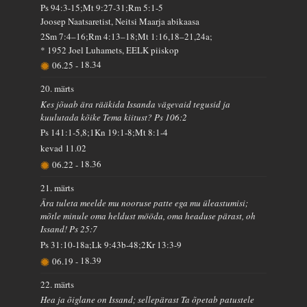
Ps 94:3-15;Mt 9:27-31;Rm 5:1-5
Joosep Naatsaretist, Neitsi Maarja abikaasa
2Sm 7:4–16;Rm 4:13–18;Mt 1:16,18–21,24a;
* 1952 Joel Luhamets, EELK piiskop
06.25
-
18.34
20. märts
Kes jõuab ära rääkida Issanda vägevaid tegusid ja
kuulutada kõike Tema kiitust? Ps 106:2
Ps 141:1-5,8;1Kn 19:1-8;Mt 8:1-4
kevad
11.02
06.22
-
18.36
21. märts
Ära tuleta meelde mu nooruse patte ega mu üleastumisi;
mõtle minule oma heldust mööda, oma headuse pärast, oh
Issand! Ps 25:7
Ps 31:10-18a;Lk 9:43b-48;2Kr 13:3-9
06.19
-
18.39
22. märts
Hea ja õiglane on Issand; sellepärast Ta õpetab patustele