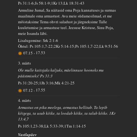
Ps 31:1-6;Js 58:1-9;1Kr 13;Lk 18:31-43
Armuline Jumal, Sa näitasid oma Poja kannatuses ja surmas
maailmale oma armastust. Ava meie südamesilmad, et me
mõistaksime Tema ohvri saladust ja järgneksime Talle
kuuletumise ja armastuse teel. Jeesuse Kristuse, Sinu Poja,
meie Issanda läbi.
Lisalugemine: Srk 2:1-6
Õhtul: Ps 105:1,7-22;2Kr 5:14-15;Ps 105:1,7-22;Lk 9:51-56
07.15
-
17.53
3. märts
Ole mulle kaitsjaks kaljuks, mäelinnuse hooneks mu
päästmiseks! Ps 31:3
Ps 31:20-25;1Jh 3:16;Mk 4:21-25
07.12
-
17.55
4. märts
Armastus on pika meelega, armastus hellitab. Ta lepib
kõigega, ta usub kõike, ta loodab kõike, ta talub kõike. 1Kr
13:4,7
Ps 105:1,23-38;Lk 5:33-39;1Tm 1:14-15
Vastlapäev