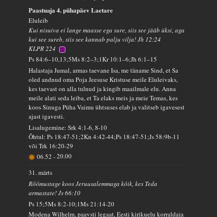
Paastuaja 4. pühapäev Laetare
Eluleib
Kui nisuiva ei lange maasse ega sure, siis see jääb üksi, aga
kui see sureb, siis see kannab palju vilja! Jh 12:24
KLPR 224
Ps 84:6–10,13;5Ms 8:2–3;1Kr 10:1–6;Jh 6:1–15
Halastaja Jumal, armas taevane Isa, me täname Sind, et Sa
oled andnud oma Poja Jeesuse Kristuse meile Eluleivaks,
kes taevast on alla tulnud ja kingib maailmale elu. Anna
meile alati seda leiba, et Ta elaks meis ja meie Temas, kes
koos Sinuga Püha Vaimu ühtsuses elab ja valitseb igavesest
ajast igavesti.
Lisalugemine: Srk 4:1-6, 8-10
Õhtul: Ps 18:47-51;2Kn 4:42-44;Ps 18:47-51;Js 58:9b-11
või Trk 16:20-29
06.52
-
20.00
31. märts
Rõõmustage koos Jeruusalemmaga kõik, kes Teda
armastate! Js 66:10
Ps 15;5Ms 8:2-10;1Ms 21:14-20
Modena Wilhelm, paavsti legaat, Eesti kirikuelu korraldaja