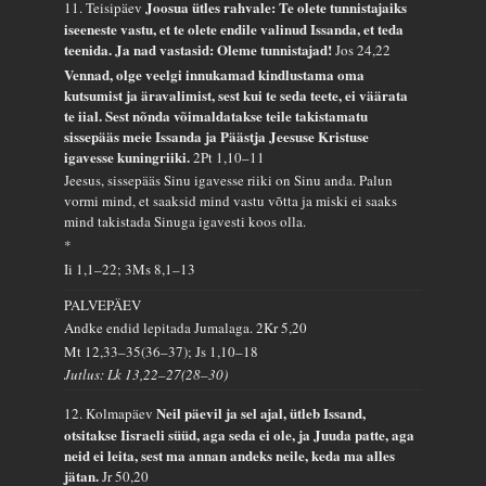
Joosua ütles rahvale: Te olete tunnistajaiks
11. Teisipäev
iseeneste vastu, et te olete endile valinud Issanda, et teda
teenida. Ja nad vastasid: Oleme tunnistajad!
Jos 24,22
Vennad, olge veelgi innukamad kindlustama oma
kutsumist ja äravalimist, sest kui te seda teete, ei väärata
te iial. Sest nõnda võimaldatakse teile takistamatu
sissepääs meie Issanda ja Päästja Jeesuse Kristuse
igavesse kuningriiki.
2Pt 1,10–11
Jeesus, sissepääs Sinu igavesse riiki on Sinu anda. Palun
vormi mind, et saaksid mind vastu võtta ja miski ei saaks
mind takistada Sinuga igavesti koos olla.
*
Ii 1,1–22; 3Ms 8,1–13
PALVEPÄEV
Andke endid lepitada Jumalaga.
2Kr 5,20
Mt 12,33–35(36–37); Js 1,10–18
Jutlus: Lk 13,22–27(28–30)
Neil päevil ja sel ajal, ütleb Issand,
12. Kolmapäev
otsitakse Iisraeli süüd, aga seda ei ole, ja Juuda patte, aga
neid ei leita, sest ma annan andeks neile, keda ma alles
jätan.
Jr 50,20