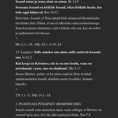
Issand ainus ja tema nimi on ainus.
Sk 14,9
Seesama Issand on kõikide Issand, rikas kõikide heaks, kes
teda appi hüüavad.
Rm 10,12
Suur tänu, Issand, et Sina tahad kõik inimesed üksmeelseks
tervikuks liita. Palun, et ma ei takistaks oma isemeelsusega
Sinu kavatsuse täitumist, vaid võiksin olla see, kes on sobiv
ja mahutatud tervikusse.
*
Hb 2,11–18; 3Ms 18,1–6.19–24
Sulle antakse uus nimi, mille määrab Issanda
15. Laupäev
suu.
Js 62,2
Kui keegi on Kristuses, siis ta on uus loodu, vana on
möödunud, vaata, uus on sündinud.
2Kr 5,17
Jeesus Kristus, palun, et ka mina saaksin Sinu toodud
andeksandmise kaudu sündida uueks looduks, Jumala
lapseks.
*
2Ts 3,1–5; 3Ms 19,1–18
2. PAASTUAJA PÜHAPÄEV (REMINISCERE)
Jumal osutab oma armastust meie vastu sellega, et Kristus on
surnud meie eest, kui me alles patused olime.
Rm 5,8