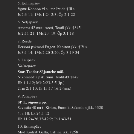
5. Kolmapäev
Vgmr. Koonon †I s.; mr. Iraida †III s.
Js 2:3-11; 1Ms 1:24-2:3; Õp 2:1-22
6. Neljapäev
Amorea 42 mr-t: Aeeti, Teofil jkk. †845
Js 2:11-21; 1Ms 2:4-19; Õp 3:1-18
7. Reede
Hersoni pskmr-d Eugen, Kapiton jkk. †IV s.
Js 3:1-14; 1Ms 2:20-3:20; Õp 3:19-34
8. Laupäev
Naistepäev
Smr. Teodor Sõjamehe mäl.
Nikomeedia psk. tunn. Teofilakt †842
Hb 1:1-12; Mk 2:23-3:5 (lp.)
2Tm 2:1-10; Jh 15:17-16:2 (smr.)
9. Pühapäev
SP 1., õigeusu pp.
Sevastia 40 mr-t: Kirion, Eunoik, Sakerdon jkk. †320
4. v. HE Lk 24:1-12
Hb 11:24-26,32-12:2; Jh 1:43-51
10. Esmaspäev
Mr-d Kodrat, Galla, Galiina jkk. †258