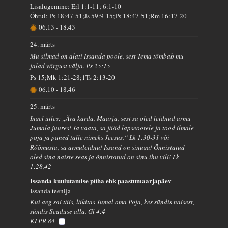
Lisalugemine: Erl 1:1-11; 6:1-10
Õhtul: Ps 18:47-51;Js 59:9-15;Ps 18:47-51;Rm 16:17-20
06.13
-
18.43
24. märts
Mu silmad on alati Issanda poole, sest Tema tõmbab mu
jalad võrgust välja. Ps 25:15
Ps 15;Mk 1:21-28;1Ts 2:13-20
06.10
-
18.46
25. märts
Ingel ütles: „Ära karda, Maarja, sest sa oled leidnud armu
Jumala juures! Ja vaata, sa jääd lapseootele ja tood ilmale
poja ja paned talle nimeks Jeesus.“ Lk 1:30-31 või
Rõõmusta, sa armuleidnu! Issand on sinuga! Õnnistatud
oled sina naiste seas ja õnnistatud on sinu ihu vili! Lk
1:28,42
Issanda kuulutamise püha ehk paastumaarjapäev
Issanda teenija
Kui aeg sai täis, läkitas Jumal oma Poja, kes sündis naisest,
sündis Seaduse alla. Gl 4:4
KLPR 84