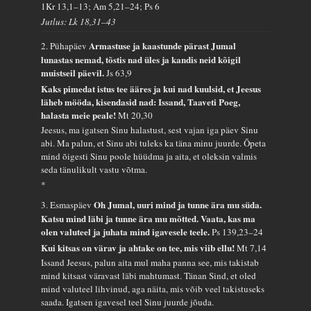
1Kr 13,1–13; Am 5,21–24; Ps 6
Jutlus: Lk 18,31–43
Armastuse ja kaastunde pärast Jumal
2. Pühapäev
lunastas nemad, tõstis nad üles ja kandis neid kõigil
muistseil päevil.
Js 63,9
Kaks pimedat istus tee ääres ja kui nad kuulsid, et Jeesus
läheb mööda, kisendasid nad: Issand, Taaveti Poeg,
halasta meie peale!
Mt 20,30
Jeesus, ma igatsen Sinu halastust, sest vajan iga päev Sinu
abi. Ma palun, et Sinu abi tuleks ka täna minu juurde. Õpeta
mind õigesti Sinu poole hüüdma ja aita, et oleksin valmis
seda tänulikult vastu võtma.
*
Oh Jumal, uuri mind ja tunne ära mu süda.
3. Esmaspäev
Katsu mind läbi ja tunne ära mu mõtted. Vaata, kas ma
olen valuteel ja juhata mind igavesele teele.
Ps 139,23–24
Kui kitsas on värav ja ahtake on tee, mis viib ellu!
Mt 7,14
Issand Jeesus, palun aita mul maha panna see, mis takistab
mind kitsast väravast läbi mahtumast. Tänan Sind, et oled
mind valuteel lihvinud, aga näita, mis võib veel takistuseks
saada. Igatsen igavesel teel Sinu juurde jõuda.