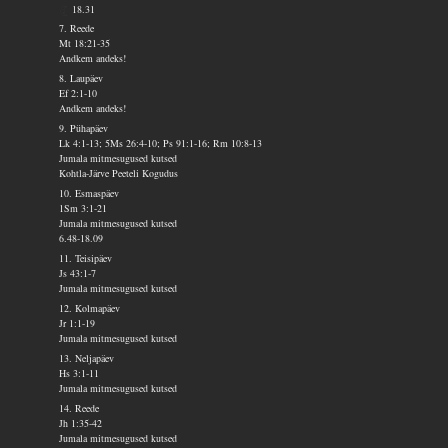
18.31
7. Reede
Mt 18:21-35
Andkem andeks!
8. Laupäev
Ef 2:1-10
Andkem andeks!
9. Pühapäev
Lk 4:1-13; 5Ms 26:4-10; Ps 91:1-16; Rm 10:8-13
Jumala mitmesugused kutsed
Kohtla-Järve Peeteli Kogudus
10. Esmaspäev
1Sm 3:1-21
Jumala mitmesugused kutsed
6.48-18.09
11. Teisipäev
Js 43:1-7
Jumala mitmesugused kutsed
12. Kolmapäev
Jr 1:1-19
Jumala mitmesugused kutsed
13. Neljapäev
Hs 3:1-11
Jumala mitmesugused kutsed
14. Reede
Jh 1:35-42
Jumala mitmesugused kutsed