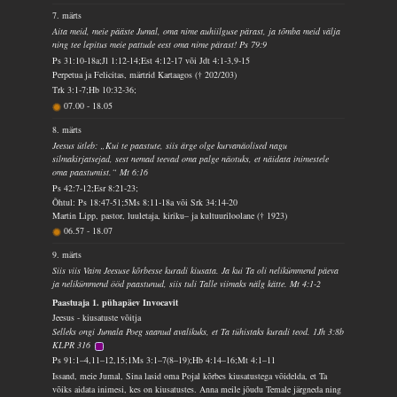
7. märts
Aita meid, meie pääste Jumal, oma nime auhiilguse pärast, ja tõmba meid välja
ning tee lepitus meie pattude eest oma nime pärast! Ps 79:9
Ps 31:10-18a;Jl 1:12-14;Est 4:12-17 või Jdt 4:1-3,9-15
Perpetua ja Felicitas, märtrid Kartaagos († 202/203)
Trk 3:1-7;Hb 10:32-36;
07.00
-
18.05
8. märts
Jeesus ütleb: „Kui te paastute, siis ärge olge kurvanäolised nagu
silmakirjatsejad, sest nemad teevad oma palge näotuks, et näidata inimestele
oma paastumist.“ Mt 6:16
Ps 42:7-12;Esr 8:21-23;
Õhtul: Ps 18:47-51;5Ms 8:11-18a või Srk 34:14-20
Martin Lipp, pastor, luuletaja, kiriku– ja kultuuriloolane († 1923)
06.57
-
18.07
9. märts
Siis viis Vaim Jeesuse kõrbesse kuradi kiusata. Ja kui Ta oli nelikümmend päeva
ja nelikümmend ööd paastunud, siis tuli Talle viimaks nälg kätte. Mt 4:1-2
Paastuaja 1. pühapäev Invocavit
Jeesus - kiusatuste võitja
Selleks ongi Jumala Poeg saanud avalikuks, et Ta tühistaks kuradi teod. 1Jh 3:8b
KLPR 316
Ps 91:1–4,11–12,15;1Ms 3:1–7(8–19);Hb 4:14–16;Mt 4:1–11
Issand, meie Jumal, Sina lasid oma Pojal kõrbes kiusatustega võidelda, et Ta
võiks aidata inimesi, kes on kiusatustes. Anna meile jõudu Temale järgneda ning