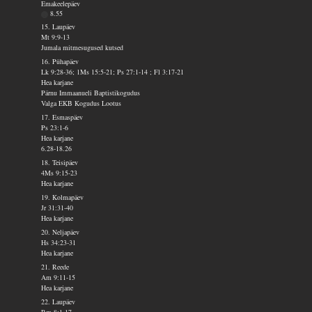
Emakeelepäev
8.55
15. Laupäev
Mt 9:9-13
Jumala mitmesugused kutsed
16. Pühapäev
Lk 9:28-36; 1Ms 15:5-21; Ps 27:1-14 ; Fl 3:17-21
Hea karjane
Pärnu Immaanueli Baptistikogudus
Valga EKB Kogudus Lootus
17. Esmaspäev
Ps 23:1-6
Hea karjane
6.28-18.26
18. Teisipäev
4Ms 9:15-23
Hea karjane
19. Kolmapäev
Jr 31:31-40
Hea karjane
20. Neljapäev
Hs 34:23-31
Hea karjane
21. Reede
Am 9:11-15
Hea karjane
22. Laupäev