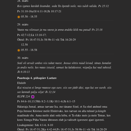
28. märts
Kes iganes kardab Issandat, seda Ta õpetab teele, mis tuleb valida. Ps 25:12
Ps 31:10-18a;Gl 6:11-18;Jh 10:17-21
05.58
-
18.55
29. märts
Vaata mu viletsust ja mu vaeva ja anna andeks kõik mu patud! Ps 25:18
Ps 42:7-12;Lk 13:10-17;
Õhtul: Ps 18:47-51;Js 58:9b-11 või Trk 16:20-29
12.58
05.55
-
18.58
30. märts
Seal oli arvult umbes viis tuhat meest. Jeesus võttis nüüd leivad, tänas Jumalat
ja andis neile, kes maas istusid, samuti ka kalakestest, niipalju kui nad tahtsid.
Jh 6:10-11
Paastuaja 4. pühapäev Laetare
Eluleib
Kui nisuiva ei lange maasse ega sure, siis see jääb üksi, aga kui see sureb, siis
see kannab palju vilja! Jh 12:24
KLPR 224
Ps 84:6–10,13;5Ms 8:2–3;1Kr 10:1–6;Jh 6:1–15
Halastaja Jumal, armas taevane Isa, me täname Sind, et Sa oled andnud oma
Poja Jeesuse Kristuse meile Eluleivaks, kes taevast on alla tulnud ja kingib
maailmale elu. Anna meile alati seda leiba, et Ta elaks meis ja meie Temas, kes
koos Sinuga Püha Vaimu ühtsuses elab ja valitseb igavesest ajast igavesti.
Lisalugemine: Srk 4:1-6, 8-10
Õhtul: Ps 18:47-51;2Kn 4:42-44;Ps 18:47-51;Js 58:9b-11 või Trk 16:20-29