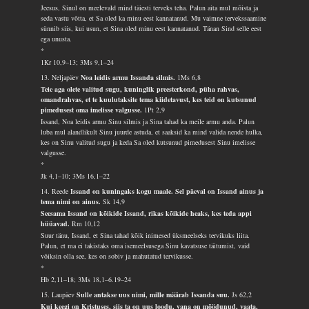
Jeesus, Sinul on meelevald mind täiesti terveks teha. Palun aita mul mõista ja
seda vastu võtta, et Sa oled ka minu eest kannatanud. Mu vaimne tervekssaamine
sünnib siis, kui usun, et Sina oled minu eest kannatanud. Tänan Sind selle eest
ega unusta.
*
1Kr 10,9–13; 3Ms 9,1–24
13. Neljapäev
Noa leidis armu Issanda silmis.
1Ms 6,8
Teie aga olete valitud sugu, kuninglik preesterkond, püha rahvas,
omandrahvas, et te kuulutaksite tema kiidetavust, kes teid on kutsunud
pimedusest oma imelisse valgusse.
1Pt 2,9
Issand, Noa leidis armu Sinu silmis ja Sina tahad ka meile armu anda. Palun
luba mul alandlikult Sinu juurde astuda, et saaksid ka mind valida nende hulka,
kes on Sinu valitud sugu ja keda Sa oled kutsunud pimedusest Sinu imelisse
valgusse.
*
Jk 4,1–10; 3Ms 16,1–22
14. Reede
Issand on kuningaks kogu maale. Sel päeval on Issand ainus ja
tema nimi on ainus.
Sk 14,9
Seesama Issand on kõikide Issand, rikas kõikide heaks, kes teda appi
hüüavad.
Rm 10,12
Suur tänu, Issand, et Sina tahad kõik inimesed üksmeelseks tervikuks liita.
Palun, et ma ei takistaks oma isemeelsusega Sinu kavatsuse täitumist, vaid
võiksin olla see, kes on sobiv ja mahutatud tervikusse.
*
Hb 2,11–18; 3Ms 18,1–6.19–24
15. Laupäev
Sulle antakse uus nimi, mille määrab Issanda suu.
Js 62,2
Kui keegi on Kristuses, siis ta on uus loodu, vana on möödunud, vaata,