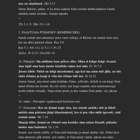
uus on sündinud.
2Kr 5,17
Jeesus Kristus, palun, et ka mina saaksin Sinu toodud andeksandmise kaudu
sündida uueks looduks, Jumala lapseks.
*
2Ts 3,1–5; 3Ms 19,1–18
2. PAASTUAJA PÜHAPÄEV (REMINISCERE)
Jumal osutab oma armastust meie vastu sellega, et Kristus on surnud meie eest,
kui me alles patused olime.
Rm 5,8
Rm 5,1–5(6–11); Js 5,1–7; Ps 25
Jutlus: Jh 8,(21–26a)26b–30
16. Pühapäev
Ma mõtlesin heas põlves olles: Mina ei kõigu iialgi. Issand,
sina tegid oma heas meeles kindlaks minu kui mäe.
Ps 30,7.8
Jeesus ütleb: Nüüd on teilgi muretsemist, aga kui ma näen teid jälle, on teie
süda rõõmus ja keegi ei võta teie rõõmu teilt ära.
Jh 16,22
Armas Jumal, aita mind saada kindlaks Sinus, selliseks, kellelt ei saa keegi Sinu
antud rõõmu ära riisuda. Ka siis mitte, kui kogu maailm oma muretsemisega
mulle kallale tormaks. Vaata minu poole ja aita vaadata Sinu peale, siis jaksan.
*
16. märts - Palvepäev tagakiusatud kristlaste eest
17. Esmaspäev
Kes on Jumal nagu sina, kes annab andeks süü ja läheb
mööda oma pärisosa jäägi üleastumisest, kes ei pea viha mitte igavesti, vaid
osutab armu.
Mi 7,18
Maarja ütles: Jumal on võtnud oma hooleks oma sulase Iisraeli, pidades
meeles oma halastust.
Lk 1,54
Issand, ma toetun sellele, et Sina oled halastaja ja annad andeks süü. Palun hoia
oma armastav pilk minul, sest teades, et Sina mind vaatad, jaksan ma edasi