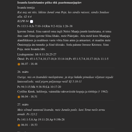
Issanda kuulutamise püha ehk paastumaarjapäev
Issanda teenija
Kui aeg sai täis, läkitas Jumal oma Poja, kes sündis naisest, sündis Seaduse
alla. Gl 4:4
KLPR 84
Ps 113:1–8;Js 7:10–14;Rm 9:2–8;Lk 1:26–38
Igavene Jumal, Sina saatsid oma ingli Neitsi Maarja juurde kuulutama, et tema
ihus saab Sinu igavene Sõna lihaks, meie Päästjaks. Aita meid koos Maarjaga
alandlikkuses ja usalduses vastu võtta Sinu armu ja armastust, et maailm meie
Õnnistegija ära tunneks ja Sind ülistaks. Seda palume Jeesuse Kristuse, Sinu
Poja, meie Issanda läbi.
Lisalugemine: Jdt 8:11-20,25-27
Õhtul: Ps 45:1-5,7-8,10,17-18;Jr 33:14-16;Ps 45:1-5,7-8,10,17-18;Js 11:1-5
06.07
-
18.48
26. märts
Uurige, mis on Issandale meelepärane, ja ärge hakake pimeduse viljatute tegude
kaasosaliseks, vaid pigem paljastage neid! Ef 5:10-11
Ps 94:3-15;Mk 9:38-50;Lk 10:17-20
Cyrillus Kreek, helilooja, vaimulike rahvaviiside koguja ja töötleja († 1962)
06.04
-
18.51
27. märts
Meie silmad vaatavad Issanda, meie Jumala peale, kuni Tema meile armu
annab. Ps 123:2
Ps 141:1-5,8;Ap 19:11-20;Ap 9:19b-28
06.01
-
18.53