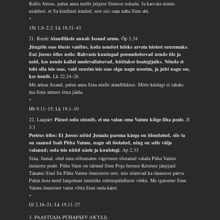
Kallis Jeesus, palun anna mulle julgust Sinusse uskuda. Ja kasvata minus
usaldust, et Sa kindlasti kuuled, sest siis saan näha Sinu abi.
*
1Jh 1,8–2,2; Lk 18,31–43
21. Reede
Alandlikele annab Issand armu.
Õp 3,34
Jüngrite seas tõusis vaidlus, keda nendest tuleks arvata teistest suuremaks.
Ent Jeesus ütles neile: Rahvaste kuningad peremehetsevad nende üle ja
neid, kes nende kallal meelevallatsevad, hüütakse heategijaiks. Nõnda ei
tohi olla teie seas, vaid suurim teie seas olgu nagu noorim, ja juht nagu see,
kes teenib.
Lk 22,24–26
Mu armas Issand, palun anna Sina mulle alandlikkust. Mitte kuidagi ei tahaks
ma Sinu armust ilma jääda.
*
Hb 9,11–15; Lk 19,1–10
22. Laupäev
Pärast seda sünnib, et ma valan oma Vaimu kõige liha peale.
Jl
3,1
Peetrus ütles: Et Jeesus nüüd Jumala parema käega on ülendatud, siis ta
on saanud Isalt Püha Vaimu, nagu oli tõotatud, ning on selle välja
valanud; seda teie nüüd näete ja kuuletegi.
Ap 2,33
Sina, Jumal, oled oma sõltumatus vägevuses tõotanud valada Püha Vaimu
inimeste peale. Püha Vaim on täitnud Sinu Poja Jeesuse Kristuse järgijaid.
Täname Sind Su Püha Vaimu õnnistuste eest, mis ulatuvad ka tänasesse päeva.
Palun hoia meid langemast inimlike seletuspüüdluste võrku. Me igatseme Sinu
Vaimu õnnistust vastu võtta Sinu enda käest.
*
Gl 2,16–21; Lk 19,11–27
3. PAASTUAJA PÜHAPÄEV (OCULI)