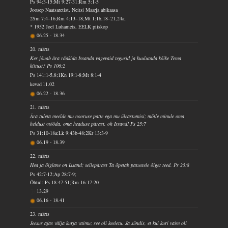
Ps 94:3-15;Mt 9:27-31;Rm 5:1-5
Joosep Naatsaretist, Neitsi Maarja abikaasa
2Sm 7:4–16;Rm 4:13–18;Mt 1:16,18–21,24a;
* 1952 Joel Luhamets, EELK piiskop
06.25
-
18.34
20. märts
Kes jõuab ära rääkida Issanda vägevaid tegusid ja kuulutada kõike Tema
kiitust? Ps 106:2
Ps 141:1-5,8;1Kn 19:1-8;Mt 8:1-4
kevad
11.02
06.22
-
18.36
21. märts
Ära tuleta meelde mu nooruse patte ega mu üleastumisi; mõtle minule oma
heldust mööda, oma headuse pärast, oh Issand! Ps 25:7
Ps 31:10-18a;Lk 9:43b-48;2Kr 13:3-9
06.19
-
18.39
22. märts
Hea ja õiglane on Issand; sellepärast Ta õpetab patustele õiget teed. Ps 25:8
Ps 42:7-12;Ap 28:7-9;
Õhtul: Ps 18:47-51;Rm 16:17-20
13.29
06.16
-
18.41
23. märts
Jeesus ajas välja kurja vaimu; see oli keeletu. Ja sündis, et kui kuri vaim oli