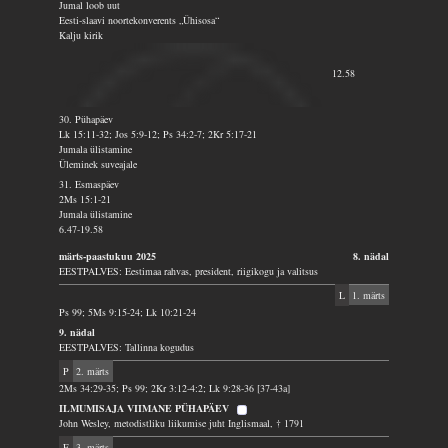
Jumal loob uut
Eesti-slaavi noortekonverents „Ühisosa“
Kalju kirik
12.58
30. Pühapäev
Lk 15:11-32; Jos 5:9-12; Ps 34:2-7; 2Kr 5:17-21
Jumala ülistamine
Üleminek suveajale
31. Esmaspäev
2Ms 15:1-21
Jumala ülistamine
6.47-19.58
märts-paastukuu 2025
8. nädal
EESTPALVES: Eestimaa rahvas, president, riigikogu ja valitsus
L
1. märts
Ps 99; 5Ms 9:15-24; Lk 10:21-24
9. nädal
EESTPALVES: Tallinna kogudus
P
2. märts
2Ms 34:29-35; Ps 99; 2Kr 3:12-4:2; Lk 9:28-36 [37-43a]
ILMUMISAJA VIIMANE PÜHAPÄEV
John Wesley, metodistliku liikumise juht Inglismaal, † 1791
E
3. märts