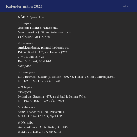
Kalender märts 2025
Seaded
MÄRTS / paastukuu
1. Laupäev
Askeesis hiilanud vagade mäl.
Vgmr. Eudokia †160; mr. Antoniina †IV s.
Gl 5:22-6:2; Mt 11:27-30
2. Pühapäev
Andeksandmise, piimast loobumis pp.
Pskmr. Teodot †326; mr. Eutaalia †257
3. v. HE Mk 16:9-20
Rm 13:11-14:4; Mt 6:14-21
Suur paast
3. Esmaspäev
Mr-d Eutroopi, Kleonik ja Vasilisk †308; vg. Piama †337; pr-d Siinon ja Soil
Js 1:1-20; 1Ms 1:1-13; Õp 1:1-20
4. Teisipäev
Vastlapäev
Jordani vg. Gerassim †475: mr-d Paul ja Juliana †VI s.
Js 1:19-2:3; 1Ms 1:14-23; Õp 1:20-33
5. Kolmapäev
Vgmr. Koonon †I s.; mr. Iraida †III s.
Js 2:3-11; 1Ms 1:24-2:3; Õp 2:1-22
6. Neljapäev
Amorea 42 mr-t: Aeeti, Teofil jkk. †845
Js 2:11-21; 1Ms 2:4-19; Õp 3:1-18