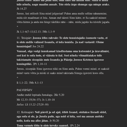
Jeesus ütleb: Rahu ma jätan teile, oma rahu ma annan teile. Mina ei anna
teile nõnda, nagu maailm annab. Teie süda ärgu ehmugu ega mingu araks.
Jh 14,27
Jeesus, kui eriliselt Sina mind julgustad! Palun anna mulle selline rahunemine,
mida siit maailmast ei leia. Annan end täiesti Sinu kätte, et Sa saaksid minust
võtta hirmu ja anda mu hinge täieliku rahu – rahu, mida jaguks ka teistele jagada.
*
Jk 1,1–6(7–11)12.13; 3Ms 1,1–9
11. Teisipäev
Joosua ütles rahvale: Te olete tunnistajaiks iseeneste vastu, et
te olete endile valinud Issanda, et teda teenida. Ja nad vastasid: Oleme
tunnistajad!
Jos 24,22
Vennad, olge veelgi innukamad kindlustama oma kutsumist ja äravalimist,
sest kui te seda teete, ei väärata te iial. Sest nõnda võimaldatakse teile
takistamatu sissepääs meie Issanda ja Päästja Jeesuse Kristuse igavesse
kuningriiki.
2Pt 1,10–11
Jeesus, sissepääs Sinu igavesse riiki on Sinu anda. Palun vormi mind, et saaksid
mind vastu võtta ja miski ei saaks mind takistada Sinuga igavesti koos olla.
*
Ii 1,1–22; 3Ms 8,1–13
PALVEPÄEV
Andke endid lepitada Jumalaga.
2Kr 5,20
Mt 12,33–35(36–37); Js 1,10–18
Jutlus: Lk 13,22–27(28–30)
12. Kolmapäev
Neil päevil ja sel ajal, ütleb Issand, otsitakse Iisraeli süüd,
aga seda ei ole, ja Juuda patte, aga neid ei leita, sest ma annan andeks
neile, keda ma alles jätan.
Jr 50,20
Tema vermete tõttu te olete terveks saanud.
1Pt 2,24