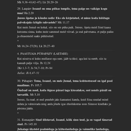
Mk 9,38–41(42–47); Lk 20,20–26
29. Laupäev
Issand on oma pühas templis, tema palge ees vaikigu kogu
maa!
Ha 2,20
Jeesus õpetas ja kõneles neile: Eks ole kirjutatud, et minu koda hüütagu
palvekojaks kõigile rahvastele?
Mk 11,17
Kui meie Jumal on kohal, siis on see püha paik. Jeesus, õpeta meid Sind kaasa
kutsuma sinna, kuhu meie sammud meid viivad, ja seal palvetama, et palju paiku
ja eluasemeid saaks pühitsetud.
*
Mt 16,24–27(28); Lk 20,27–40
4. PAASTUAJA PÜHAPÄEV (LAETARE)
Kui nisuiva ei kuku mullasse ega sure, jääb ta üksi; aga kui ta sureb, siis ta
kannab palju vilja.
Jh 12,24
2Kr 1,3–7; Js 54,7–10; Ps 84
Jutlus: Jh 6,47–51
30. Pühapäev
Tema, Issand, on meie Jumal, tema kohtuotsused on igal pool
maailmas.
Ps 105,7
Õndsad on need, keda õiguse pärast taga kiusatakse, sest nende päralt on
taevariik.
Mt 5,10
Jeesus, Sa tead, et mul puudub jaks kannatusi kanda, kuid Sina suudad mind
aidata ja valmistada ning anda jõudu igas eluolukorras usus Sinusse kindlaks ja
püsima jääda.
*
31. Esmaspäev
Sind ülistavad, Issand, kõik sinu teod, ja su vagad tänavad
sind.
Ps 145,10
Juhatage üksteist psalmidega ja kiituslauludega ja vaimulike lauludega,