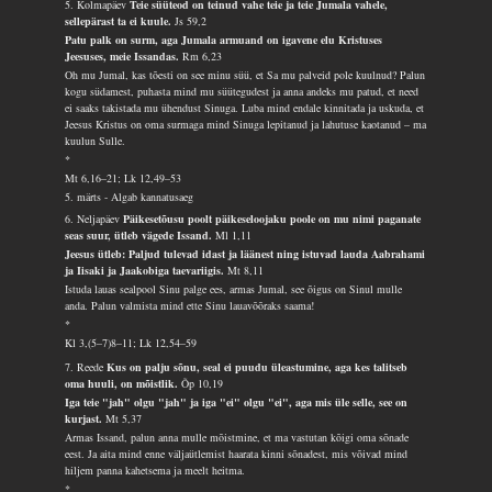
5. Kolmapäev
Teie süüteod on teinud vahe teie ja teie Jumala vahele,
sellepärast ta ei kuule.
Js 59,2
Patu palk on surm, aga Jumala armuand on igavene elu Kristuses
Jeesuses, meie Issandas.
Rm 6,23
Oh mu Jumal, kas tõesti on see minu süü, et Sa mu palveid pole kuulnud? Palun
kogu südamest, puhasta mind mu süütegudest ja anna andeks mu patud, et need
ei saaks takistada mu ühendust Sinuga. Luba mind endale kinnitada ja uskuda, et
Jeesus Kristus on oma surmaga mind Sinuga lepitanud ja lahutuse kaotanud – ma
kuulun Sulle.
*
Mt 6,16–21; Lk 12,49–53
5. märts - Algab kannatusaeg
6. Neljapäev
Päikesetõusu poolt päikeseloojaku poole on mu nimi paganate
seas suur, ütleb vägede Issand.
Ml 1,11
Jeesus ütleb: Paljud tulevad idast ja läänest ning istuvad lauda Aabrahami
ja Iisaki ja Jaakobiga taevariigis.
Mt 8,11
Istuda lauas sealpool Sinu palge ees, armas Jumal, see õigus on Sinul mulle
anda. Palun valmista mind ette Sinu lauavõõraks saama!
*
Kl 3,(5–7)8–11; Lk 12,54–59
7. Reede
Kus on palju sõnu, seal ei puudu üleastumine, aga kes talitseb
oma huuli, on mõistlik.
Õp 10,19
Iga teie "jah" olgu "jah" ja iga "ei" olgu "ei", aga mis üle selle, see on
kurjast.
Mt 5,37
Armas Issand, palun anna mulle mõistmine, et ma vastutan kõigi oma sõnade
eest. Ja aita mind enne väljaütlemist haarata kinni sõnadest, mis võivad mind
hiljem panna kahetsema ja meelt heitma.
*