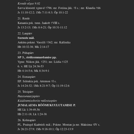
Kevade algus 9.02
Savva kloostri vgmr-d †796; mr. Fotiina jkk. †I s.; mr. Klaudia †66
Js 11:10-12:2; 1Ms 7:11-8:3; Õp 10:1-22
21. Reede
Kataania psk. tunn. Jaakob †VIII s.
Js 13:2-13; 1Ms 8:4-21; Õp 10:31-11:12
22. Laupäev
Surnute mäl.
Anküra pskmr. Vassiili †362; mr. Kallinika
Hb 10:32-38; Mk 2:14-17
23. Pühapäev
SP 3., ristikummardamise pp.
Vgmr. Niikon jkk. †251; mr. Liidia †125
6. v. HE Lk 24:36-53
Hb 4:14-5:6; Mk 8:34-9:1
24. Esmaspäev
EP. Seleukia psk. Artemon †I s.
Js 14:24-32; 1Ms 8:21-9:7; Õp 11:19-12:6
25. Teisipäev
Paastumaarjapäev
Küüditamisohvrite mälestuspäev
JUMALAEMA RÕÕMUKUULUTAMISE P.
HE Lk 1:39-49,56
Hb 2:11-18; Lk 1:24-38
26. Kolmapäev
PL. Peaingel Kaabrieli mäl.; Pskmr. Montan ja mr. Maksima †IV s.
Js 26:21-27:9; 1Ms 9:18-10:1; Õp 12:23-13:9