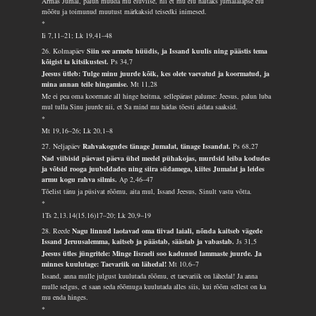
Armas Jumal, palun muuda mu eluviise, nii et mu elu näitaks jumalalapse elu
mõõtu ja toimunud muutust märkaksid teisedki inimesed.
*
Ii 7,11–21; Lk 19,41–48
26. Kolmapäev
Siin see armetu hüüdis, ja Issand kuulis ning päästis tema
kõigist ta kitsikustest.
Ps 34,7
Jeesus ütleb: Tulge minu juurde kõik, kes olete vaevatud ja koormatud, ja
mina annan teile hingamise.
Mt 11,28
Me ei pea oma koormate all hinge heitma, sellepärast palume: Jeesus, palun luba
mul tulla Sinu juurde nii, et Sa mind mu hädas tõesti aidata saaksid.
*
Mt 19,16–26; Lk 20,1–8
27. Neljapäev
Rahvakogudes tänage Jumalat, tänage Issandat.
Ps 68,27
Nad viibisid päevast päeva ühel meelel pühakojas, murdsid leiba kodudes
ja võtsid rooga juubeldades ning siira südamega, kiites Jumalat ja leides
armu kogu rahva silmis.
Ap 2,46–47
Tõelist tänu ja püsivat rõõmu, aita mul, Issand Jeesus, Sinult vastu võtta.
*
1Ts 2,13.14(15.16)17–20; Lk 20,9–19
28. Reede
Nagu linnud laotavad oma tiivad laiali, nõnda kaitseb vägede
Issand Jeruusalemma, kaitseb ja päästab, säästab ja vabastab.
Js 31,5
Jeesus ütles jüngritele: Minge Iisraeli soo kadunud lammaste juurde. Ja
minnes kuulutage: Taevariik on lähedal!
Mt 10,6–7
Issand, anna mulle julgust kuulutada rõõmu, et taevariik on lähedal! Ja anna
mulle selgus, et saan seda rõõmuga kuulutada alles siis, kui rõõm sellest on ka
mu enda hinges.
*