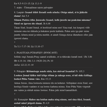
Esr 9,5–9.13–15; Lk 13,1–9
7. märts - Ülemaailmne naiste palvepäev
8. Laupäev
Issand ütleb Iisraeli soole nõnda: Otsige mind, et te jääksite
elama!
Am 5,4
Siimon Peetrus ütles Jeesusele: Issand, kelle juurde me peaksime minema?
Sinul on igavese elu sõnad.
Jh 6,68
Tänan Sind, Issand Jumal, et hoolitsed minu eest! Sina tead, kui kergesti võib
inimene oma tee rikkuda ja hukatuse poole kalduda. Palun astu iga päev minu
juurde, kõneta mind ja tuleta meelde, et ainult Sinuga elavas ühenduses olles jään
igavesti elama.
*
Tn 5,1–7.17–30; Lk 13,10–17
1. PAASTUAJA PÜHAPÄEV (INVOCAVIT)
Selleks ongi Jumala Poeg saanud avalikuks, et ta tühistaks kuradi teod.
1Jh 3,8b
Hb 4,14–16; 1Ms 3,1–19(20–24); Ps 10
Jutlus: Lk 22,31–34
9. Pühapäev
Rõõmutsegu nende süda, kes otsivad Issandat!
Ps 105,3
Lootuse Jumal täitku teid kõige rõõmu ja rahuga usus, et teil oleks küllaga
lootust Püha Vaimu väes.
Rm 15,13
Armas Jeesus, ilma lootuseta inimese elu on kohutav. Sellepärast otsin Sind, sest
hoolega Sinule vaadates ei saa lootus kaduma minna. Sinu Püha Vaim virgutab
mu vaimu ja süütab minus lootuse. Palun juhi mind kannatlikult.
*
10. Esmaspäev
Rahus ma heidan maha ning uinun, sest sina üksi, Issand,
asetad mind julgesti elama.
Ps 4,9