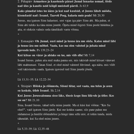
2. Pühapäev
Armastuse ja kaastunde pärast Jumal lunastas nemad, tõstis
nad üles ja kandis neid kõigil muistseil päevil.
Js 63,9
Kaks pimedat istus tee ääres ja kui nad kuulsid, et Jeesus läheb mööda,
kisendasid nad: Issand, Taaveti Poeg, halasta meie peale!
Mt 20,30
Jeesus, ma igatsen Sinu halastust, sest vajan iga päev Sinu abi. Ma palun, et
Sinu abi tuleks ka täna minu juurde. Õpeta mind õigesti Sinu poole hüüdma ja
aita, et oleksin valmis seda tänulikult vastu võtma.
*
3. Esmaspäev
Oh Jumal, uuri mind ja tunne ära mu süda. Katsu mind läbi
ja tunne ära mu mõtted. Vaata, kas ma olen valuteel ja juhata mind
igavesele teele.
Ps 139,23–24
Kui kitsas on värav ja ahtake on tee, mis viib ellu!
Mt 7,14
Issand Jeesus, palun aita mul maha panna see, mis takistab mind kitsast väravast
läbi mahtumast. Tänan Sind, et oled mind valuteel lihvinud, aga näita, mis võib
veel takistuseks saada. Igatsen igavesel teel Sinu juurde jõuda.
*
Lk 13,31–35; Lk 12,22–34
4. Teisipäev
Hõiska ja rõõmusta, Siioni tütar, sest vaata, ma tulen ja asun
su keskele, ütleb Issand.
Sk 2,14
Kui Jeesus Jeruusalemma sisse läks, tõusis kogu linn liikvele ja ütles: Kes
see on?
Mt 21,10
Sina, Issand Jeesus, tahad tulla minu juurde. Ma ei küsi kui võõras: "Kes Sa
oled?", vaid igatsen Sinu järele. Kui me kokku saame, siis pane palun mu
südamesse ja huulile rõõmuhõise ja hinge tänu selle eest, et tohin tunda, mida
tähendab, kui Sa oled minu juures.
*
Lk 5,33–39; Lk 12,35–48