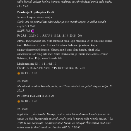
välja läinud, hakkas keeletu inimene rääkima, ja rahvahulgad panid seda imeks.
Lk 11:14
Paastuaja 3. pühapäev Oculi
Jeesus - kurjuse võimu võitja
Ükski, kes on pannud käe adra külge ja siis vaatab tagasi, ei kõlba Jumala
riigile! Lk 9:62
KLPR 162
Ps 25:11–20;Sk 3:1–5;Ef 5:1–11;Lk 11:14–23(24–26)
Jumal, meie taevane Isa, Sina läkitasid oma Poja maailma, et Ta tühistaks kuradi
teod. Halasta meie peale, kui me kiindume halvasse ja satume kurja
salakavalatesse püünistesse. Vabasta meid oma sõna kaudu, kingi usku
andeksandmisse ning aita meil võita ükskõiksus ja loidus meis endis Jeesuse
Kristuse, Sinu Poja, meie Issanda läbi.
Lisalugemine: Erl 1:1-11; 6:1-10
Õhtul: Ps 18:47-51;Js 59:9-15;Ps 18:47-51;Rm 16:17-20
06.13
-
18.43
24. märts
Mu silmad on alati Issanda poole, sest Tema tõmbab mu jalad võrgust välja. Ps
25:15
Ps 15;Mk 1:21-28;1Ts 2:13-20
06.10
-
18.46
25. märts
Ingel ütles: „Ära karda, Maarja, sest sa oled leidnud armu Jumala juures! Ja
vaata, sa jääd lapseootele ja tood ilmale poja ja paned talle nimeks Jeesus.“ Lk
1:30-31 või Rõõmusta, sa armuleidnu! Issand on sinuga! Õnnistatud oled sina
naiste seas ja õnnistatud on sinu ihu vili! Lk 1:28,42