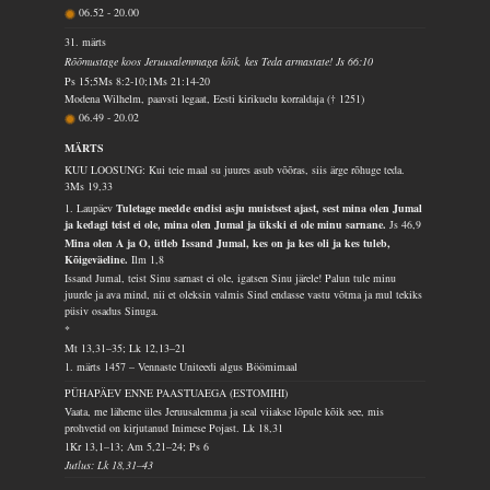
06.52
-
20.00
31. märts
Rõõmustage koos Jeruusalemmaga kõik, kes Teda armastate! Js 66:10
Ps 15;5Ms 8:2-10;1Ms 21:14-20
Modena Wilhelm, paavsti legaat, Eesti kirikuelu korraldaja († 1251)
06.49
-
20.02
MÄRTS
KUU LOOSUNG: Kui teie maal su juures asub võõras, siis ärge rõhuge teda.
3Ms 19,33
1. Laupäev
Tuletage meelde endisi asju muistsest ajast, sest mina olen Jumal
ja kedagi teist ei ole, mina olen Jumal ja ükski ei ole minu sarnane.
Js 46,9
Mina olen A ja O, ütleb Issand Jumal, kes on ja kes oli ja kes tuleb,
Kõigeväeline.
Ilm 1,8
Issand Jumal, teist Sinu sarnast ei ole, igatsen Sinu järele! Palun tule minu
juurde ja ava mind, nii et oleksin valmis Sind endasse vastu võtma ja mul tekiks
püsiv osadus Sinuga.
*
Mt 13,31–35; Lk 12,13–21
1. märts 1457 – Vennaste Uniteedi algus Böömimaal
PÜHAPÄEV ENNE PAASTUAEGA (ESTOMIHI)
Vaata, me läheme üles Jeruusalemma ja seal viiakse lõpule kõik see, mis
prohvetid on kirjutanud Inimese Pojast.
Lk 18,31
1Kr 13,1–13; Am 5,21–24; Ps 6
Jutlus: Lk 18,31–43