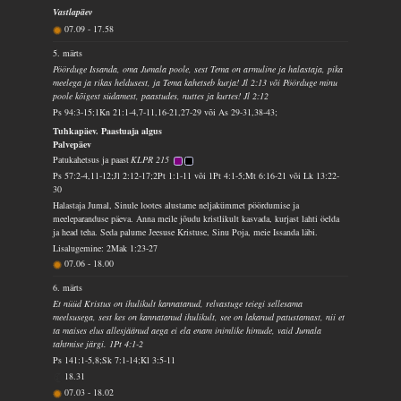
Vastlapäev
07.09
-
17.58
5. märts
Pöörduge Issanda, oma Jumala poole, sest Tema on armuline ja halastaja, pika
meelega ja rikas heldusest, ja Tema kahetseb kurja! Jl 2:13 või Pöörduge minu
poole kõigest südamest, paastudes, nuttes ja kurtes! Jl 2:12
Ps 94:3-15;1Kn 21:1-4,7-11,16-21,27-29 või As 29-31,38-43;
Tuhkapäev. Paastuaja algus
Palvepäev
Patukahetsus ja paast
KLPR 215
Ps 57:2-4,11-12;Jl 2:12-17;2Pt 1:1-11 või 1Pt 4:1-5;Mt 6:16-21 või Lk 13:22-
30
Halastaja Jumal, Sinule lootes alustame neljakümmet pöördumise ja
meeleparanduse päeva. Anna meile jõudu kristlikult kasvada, kurjast lahti öelda
ja head teha. Seda palume Jeesuse Kristuse, Sinu Poja, meie Issanda läbi.
Lisalugemine: 2Mak 1:23-27
07.06
-
18.00
6. märts
Et nüüd Kristus on ihulikult kannatanud, relvastuge teiegi sellesama
meelsusega, sest kes on kannatanud ihulikult, see on lakanud patustamast, nii et
ta maises elus allesjäänud aega ei ela enam inimlike himude, vaid Jumala
tahtmise järgi. 1Pt 4:1-2
Ps 141:1-5,8;Sk 7:1-14;Kl 3:5-11
18.31
07.03
-
18.02