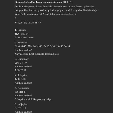
tänumeeles lauldes Issandale oma südames.
Kl 3,16
Igaüks meist peaks jõudma Jumalale tänuandmiseni. Armas Jeesus, palun aita
märgata Sinu imelist ligiolekut igal silmapilgul, et tekiks vajadus Sind tänada ja
kiita. Selle kaudu suureneb Sinult tulev õnnistus mu hinges.
*
Jh 6,26–29; Lk 20,41–47
1. Laupäev
1Kr 11:17-34
Issanda laua juures
2. Pühapäev
Lk 6:39-45; 2Ms 16:31-36; Ps 92:2-16; 1Kr 15:54-58
Andkem andeks!
Narva-Jõesuu EKB Kogudus Taassünd (25)
3. Esmaspäev
2Ms 34:1-9
Andkem andeks!
7.08-17.53
4. Teisipäev
Js 49:8-20
Andkem andeks!
5. Kolmapäev
Ho 11:1-11
Andkem andeks!
Palvepäev – kirikliku paastuaja algus
6. Neljapäev
Ps 32:1-11
Andkem andeks!