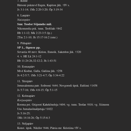
7. Reede
Hersoni pskmr-d Eugen, Kapiton jkk. †IV s.
Js 3:1-14; 1Ms 2:20-3:20; Õp 3:19-34
8. Laupäev
Naistepäev
Smr. Teodor Sõjamehe mäl.
Nikomeedia psk. tunn. Teofilakt †842
Hb 1:1-12; Mk 2:23-3:5 (lp.)
2Tm 2:1-10; Jh 15:17-16:2 (smr.)
9. Pühapäev
SP 1., õigeusu pp.
Sevastia 40 mr-t: Kirion, Eunoik, Sakerdon jkk. †320
4. v. HE Lk 24:1-12
Hb 11:24-26,32-12:2; Jh 1:43-51
10. Esmaspäev
Mr-d Kodrat, Galla, Galiina jkk. †258
Js 4:2-5:7; 1Ms 3:21-4:7; Õp 3:34-4:22
11. Teisipäev
Jeruusalemma patr. Sofrooni †644; Novgorodi üpsk. Eufiimi †1458
Js 5:7-16; 1Ms 4:8-15; Õp 5:1-15
12. Kolmapäev
Korjusepäev
Rooma pst. Grigoori Kahekõneleja †604; vg. tunn. Teofan †818; vg. Siimeon
Uus Jumalasõnaõpetaja †1022
Js 5:16-25;
1Ms 14:16-26; Õp 5:15-6:3
13. Neljapäev
Konst. üpsk. Nikifor †846; Pärsia mr. Kristiina †IV s.