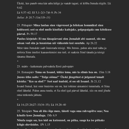
Ükski, kes paneb oma käe adra külge ja vaatab tagasi, ei kõlba Jumala riigile.
Lk
9,62
Lk 9,57–62; Ef 5,1–2(3–7)8–9; Ps 34
Jutlus: Jr 20,7–11a(11b–13)
23. Pühapäev
Mina laulan sinu vägevusest ja hõiskan hommikul sinu
heldusest; sest sa oled mulle kindlaks kaitsjaks, pelgupaigaks mu kitsikuse
päeval.
Ps 59,17
Paulus kirjutab: Et ma tänapäevani olen Jumalalt abi saanud, siis ma
seisan veel siin ja tunnistan nii väikestele kui suurtele.
Ap 26,22
Meie tänu Jumalale saab õnnistada teisigi. Mu Jeesus, palun aita mul näha ja
mõista Sinu imelist kaasasolemist mu teel, et saaksin Sind tänada ja teisigi
tänama õhutada.
*
23. märts - katkematu palveahela Eesti palvepäev
24. Esmaspäev
Tema on Issand, tehku tema, mis ta silmis hea on.
1Sm 3,18
Jeesus ütles neile: "Tulge sööma!" Ükski jüngritest ei julgenud temalt
küsida: "Kes sa oled?" Sest nad teadsid, et see oli Issand.
Jh 21,12
Issand Jumal, kui suur õnnistus see on, kui tohime aimamisi tunnetada, et Sina
oled lähedal. Palun anna tunda, et Sa oled igal päeval lähedal, siis on mul jõudu
oma teekonda jätkata.
*
Lk 14,(25.26)27–33(34–35); Lk 19,28–40
25. Teisipäev
Noa oli üks õige mees, täiesti vaga oma rahvapõlve seas; Noa
kõndis koos Jumalaga.
1Ms 6,9
Nõnda nagu see, kes teid on kutsunud, on püha, saage ka ise pühaks
kõigis eluviisides.
1Pt 1,15