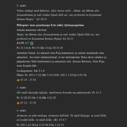
2. märts
Võttes endaga need kaksteist, ütles Jeesus neile: „Vaata, me läheme üles
Jeruusalemma ja seal viiakse lõpule kõik see, mis prohvetid on kirjutanud
Inimese Pojast.“ Lk 18:31
Pühapäev enne paastuaega Esto mihi; Quinquagesima
Jumala armastuse ohvritee
Vaata, me läheme üles Jeruusalemma ja seal viiakse lõpule kõik see, mis
prohvetid on kirjutanud Inimese Pojast! Lk 18:31
KLPR 317
Ps 31:1-6;Js 58:1-9;1Kr 13;Lk 18:31-43
Armuline Jumal, Sa näitasid oma Poja kannatuses ja surmas maailmale oma
armastust. Ava meie südamesilmad, et me mõistaksime Tema ohvri saladust ja
järgneksime Talle kuuletumise ja armastuse teel. Jeesuse Kristuse, Sinu Poja,
meie Issanda läbi.
Lisalugemine: Srk 2:1-6
Õhtul: Ps 105:1,7-22;2Kr 5:14-15;Ps 105:1,7-22;Lk 9:51-56
07.15
-
17.53
3. märts
Ole mulle kaitsjaks kaljuks, mäelinnuse hooneks mu päästmiseks! Ps 31:3
Ps 31:20-25;1Jh 3:16;Mk 4:21-25
07.12
-
17.55
4. märts
Armastus on pika meelega, armastus hellitab. Ta lepib kõigega, ta usub kõike,
ta loodab kõike, ta talub kõike. 1Kr 13:4,7
Ps 105:1,23-38;Lk 5:33-39;1Tm 1:14-15