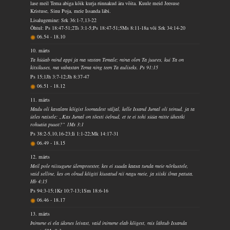
lase meil Tema abiga kõik kurja rünnakud ära võita. Kuule meid Jeesuse
Kristuse, Sinu Poja, meie Issanda läbi.
Lisalugemine: Srk 36:1-7,13-22
Õhtul: Ps 18:47-51;2Ts 3:1-5;Ps 18:47-51;5Ms 8:11-18a või Srk 34:14-20
06.54
-
18.10
10. märts
Ta hüüab mind appi ja ma vastan Temale; mina olen Ta juures, kui Ta on
kitsikuses, ma vabastan Tema ning teen Ta auliseks. Ps 91:15
Ps 15;1Jh 3:7-12;Jh 8:37-47
06.51
-
18.12
11. märts
Madu oli kavalam kõigist loomadest väljal, kelle Issand Jumal oli teinud, ja ta
ütles naisele: „Kas Jumal on tõesti öelnud, et te ei tohi süüa mitte ühestki
rohuaia puust?“ 1Ms 3:1
Ps 38:2-5,10,16-23;Ii 1:1-22;Mk 14:17-31
06.49
-
18.15
12. märts
Meil pole niisugune ülempreester, kes ei suuda kaasa tunda meie nõrkustele,
vaid selline, kes on olnud kõigiti kiusatud nii nagu meie, ja siiski ilma patuta.
Hb 4:15
Ps 94:3-15;1Kr 10:7-13;1Sm 18:6-16
06.46
-
18.17
13. märts
Inimene ei ela üksnes leivast, vaid inimene elab kõigest, mis lähtub Issanda