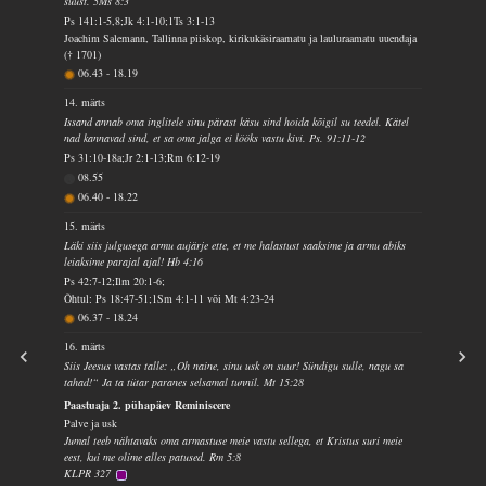
suust. 5Ms 8:3
Ps 141:1-5,8;Jk 4:1-10;1Ts 3:1-13
Joachim Salemann, Tallinna piiskop, kirikukäsiraamatu ja lauluraamatu uuendaja
(† 1701)
06.43
-
18.19
14. märts
Issand annab oma inglitele sinu pärast käsu sind hoida kõigil su teedel. Kätel
nad kannavad sind, et sa oma jalga ei lööks vastu kivi. Ps. 91:11-12
Ps 31:10-18a;Jr 2:1-13;Rm 6:12-19
08.55
06.40
-
18.22
15. märts
Läki siis julgusega armu aujärje ette, et me halastust saaksime ja armu abiks
leiaksime parajal ajal! Hb 4:16
Ps 42:7-12;Ilm 20:1-6;
Õhtul: Ps 18:47-51;1Sm 4:1-11 või Mt 4:23-24
06.37
-
18.24
16. märts
Siis Jeesus vastas talle: „Oh naine, sinu usk on suur! Sündigu sulle, nagu sa
tahad!“ Ja ta tütar paranes selsamal tunnil. Mt 15:28
Paastuaja 2. pühapäev Reminiscere
Palve ja usk
Jumal teeb nähtavaks oma armastuse meie vastu sellega, et Kristus suri meie
eest, kui me olime alles patused. Rm 5:8
KLPR 327