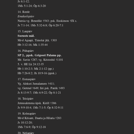
Js 6:1-12;
1Ms 5:1-24; Õp 6:3-20
14. Reede
Emakeelepäev
Nursia vg. Benedikt †543; psk. Euskimon †IX s.
Js 7:1-14; 1Ms 5:32-6:8; Õp 6:20-7:1
15. Laupäev
Surnute mäl.
Mr-d Agaapi, Timolai jkk. †303
Hb 3:12-16; Mk 1:35-44
16. Pühapäev
SP 2., ppsk. Grigoori Palama pp.
Mr. Savin †287; vg. Kristodul †1101
5. v. HE Lk 24:12-35
Hb 1:10-2:3; Mk 2:1-12 (pp.)
Hb 7:26-8:2; Jh 10:9-16 (ppsk.)
17. Esmaspäev
Vg. Aleksei Jumalamees †411;
vg. Gertrud †649; Iiri psk. Patrik †493
Js 8:13-9:7; 1Ms 6:9-22; Õp 8:1-21
18. Teisipäev
Jeruusalemma üpsk. Kirill †386
Js 9:9-10:4; 1Ms 7:1-5; Õp 8:32-9:11
19. Kolmapäev
Mr-d Krisant, Daaria ja Hilaria †283
Js 10:12-20;
1Ms 7:6-9; Õp 9:12-18
20. Neljapäev