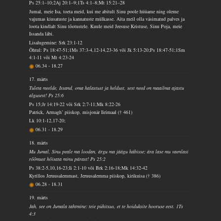
Ps 25:1–10;2Aj 20:1–9;1Ts 4:1–8;Mt 15:21–28
Jumal, meie Isa, toeta meid, kui me abitult Sinu poole hüüame ning oleme
vajumas kiusatuste ja kannatuste mülkasse. Aita meil olla väsimatud palves ja
loota kindlalt Sinu tõotustele. Kuule meid Jeesuse Kristuse, Sinu Poja, meie
Issanda läbi.
Lisalugemine: Srk 23:1-12
Õhtul: Ps 18:47-51;1Ms 37:3-4,12-14,23-36 või Jk 5:13-20;Ps 18:47-51;1Sm
4:1-11 või Mt 4:23-24
06.34
-
18.27
17. märts
Tuleta meelde, Issand, oma halastust ja heldust, sest need on maailma ajastu
algusest! Ps 25:6
Ps 15;Jr 14:19-22 või Srk 2:7-11;Mk 8:22-26
Patrick, Armagh’ piiskop, misjonär Iirimaal († 461)
Lk 10:1-12,17-20;
06.31
-
18.29
18. märts
Mu Jumal, Sinu peale ma loodan, ärgu ma jäägu häbisse; ära lase mu vaenlasi
rõõmust hõisata minu pärast! Ps 25:2
Ps 38:2-5,10,16-23;Ii 2:1-10 või Brk 2:16-18;Mk 14:32-42
Kyrillos Jeruusalemmast, Jeruusalemma piiskop, kirikuisa († 386)
06.28
-
18.31
19. märts
Jah, see on Jumala tahtmine: teie pühitsus, et te hoiduksite hooruse eest. 1Ts
4:3