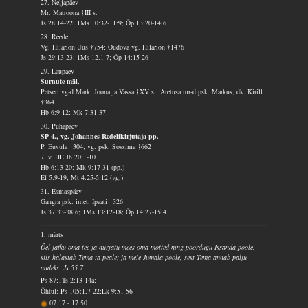
27. Neljapäev
Mr. Matroona †III s.
Js 28:14-22; 1Ms 10:32-11:9; Õp 13:20-14:6
28. Reede
Vg. Hilarion Uus †754; Oudova vg. Hilarion †1476
Js 29:13-23; 1Ms 12.1-7; Õp 14:15-26
29. Laupäev
Surnute mäl.
Petseri vg-d Mark, Joona ja Vassa †XV s.; Aretusa mr-d psk. Markus, dk. Kirill
†364
Hb 6:9-12; Mk 7:31-37
30. Pühapäev
SP 4., vg. Johannes Redelikirjutaja pp.
P. Euvula †304; vg. psk. Sossima †662
7. v. HE Jh 20:1-10
Hb 6:13-20; Mk 9:17-31 (pp.)
Ef 5:9-19; Mt 4:25-5:12 (vg.)
31. Esmaspäev
Gangra psk. imet. Ipaati †326
Js 37:33-38:6; 1Ms 13:12-18; Õp 14:27-15:4
1. märts
Õel jätku oma tee ja nurjatu mees oma mõtted ning pöördugu Issanda poole,
siis halastab Tema ta peale; ja meie Jumala poole, sest Tema annab palju
andeks. Js 55:7
Ps 87;1Ts 2:13-14a;
Õhtul: Ps 105:1,7-22;Lk 9:51-56
07.17
-
17.50