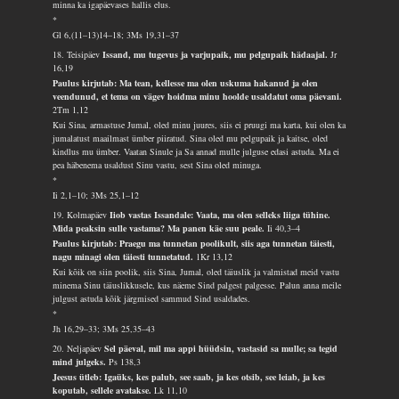
minna ka igapäevases hallis elus.
*
Gl 6,(11–13)14–18; 3Ms 19,31–37
18. Teisipäev
Issand, mu tugevus ja varjupaik, mu pelgupaik hädaajal.
Jr
16,19
Paulus kirjutab: Ma tean, kellesse ma olen uskuma hakanud ja olen
veendunud, et tema on vägev hoidma minu hoolde usaldatut oma päevani.
2Tm 1,12
Kui Sina, armastuse Jumal, oled minu juures, siis ei pruugi ma karta, kui olen ka
jumalatust maailmast ümber piiratud. Sina oled mu pelgupaik ja kaitse, oled
kindlus mu ümber. Vaatan Sinule ja Sa annad mulle julguse edasi astuda. Ma ei
pea häbenema usaldust Sinu vastu, sest Sina oled minuga.
*
Ii 2,1–10; 3Ms 25,1–12
19. Kolmapäev
Iiob vastas Issandale: Vaata, ma olen selleks liiga tühine.
Mida peaksin sulle vastama? Ma panen käe suu peale.
Ii 40,3–4
Paulus kirjutab: Praegu ma tunnetan poolikult, siis aga tunnetan täiesti,
nagu minagi olen täiesti tunnetatud.
1Kr 13,12
Kui kõik on siin poolik, siis Sina, Jumal, oled täiuslik ja valmistad meid vastu
minema Sinu täiuslikkusele, kus näeme Sind palgest palgesse. Palun anna meile
julgust astuda kõik järgmised sammud Sind usaldades.
*
Jh 16,29–33; 3Ms 25,35–43
20. Neljapäev
Sel päeval, mil ma appi hüüdsin, vastasid sa mulle; sa tegid
mind julgeks.
Ps 138,3
Jeesus ütleb: Igaüks, kes palub, see saab, ja kes otsib, see leiab, ja kes
koputab, sellele avatakse.
Lk 11,10