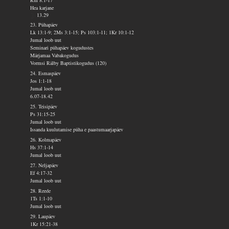
Rm 8:1-17
Hea karjane
13.29
23. Pühapäev
Lk 13:1-9; 2Ms 3:1-15; Ps 103:1-11; 1Kr 10:1-12
Jumal loob uut
Seminari pühapäev kogudustes
Märjamaa Vabakogudus
Vormsi Rälby Baptistikogudus (120)
24. Esmaspäev
Jos 1:1-18
Jumal loob uut
6.07-18.42
25. Teisipäev
Ps 31:15-25
Jumal loob uut
Issanda kuulutamise püha e paastumaarjapäev
26. Kolmapäev
Hs 37:1-14
Jumal loob uut
27. Neljapäev
Ef 4:17-32
Jumal loob uut
28. Reede
1Ts 1:1-10
Jumal loob uut
29. Laupäev
1Kr 15:21-38