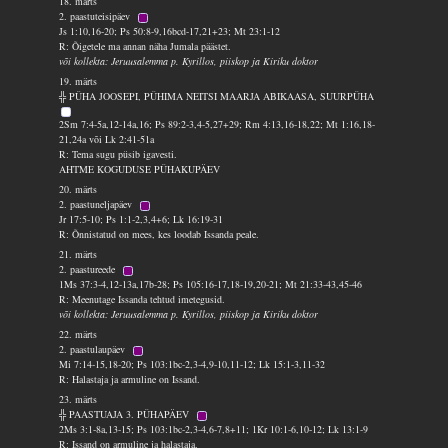
18. märts
2. paastuteisipäev
Js 1:10,16-20; Ps 50:8-9,16bcd-17,21+23; Mt 23:1-12
R: Õigetele ma annan näha Jumala päästet.
või kollekta: Jeruusalemma p. Kyrillos, piiskop ja Kiriku doktor
19. märts
╬ PÜHA JOOSEPI, PÜHIMA NEITSI MAARJA ABIKAASA, SUURPÜHA
2Sm 7:4-5a,12-14a,16; Ps 89:2-3,4-5,27+29; Rm 4:13,16-18,22; Mt 1:16,18-
21,24a või Lk 2:41-51a
R: Tema sugu püsib igavesti.
AHTME KOGUDUSE PÜHAKUPÄEV
20. märts
2. paastuneljapäev
Jr 17:5-10; Ps 1:1-2,3,4+6; Lk 16:19-31
R: Õnnistatud on mees, kes loodab Issanda peale.
21. märts
2. paastureede
1Ms 37:3-4,12-13a,17b-28; Ps 105:16-17,18-19,20-21; Mt 21:33-43,45-46
R: Meenutage Issanda tehtud imetegusid.
või kollekta: Jeruusalemma p. Kyrillos, piiskop ja Kiriku doktor
22. märts
2. paastulaupäev
Mi 7:14-15,18-20; Ps 103:1bc-2,3-4,9-10,11-12; Lk 15:1-3,11-32
R: Halastaja ja armuline on Issand.
23. märts
╬ PAASTUAJA 3. PÜHAPÄEV
2Ms 3:1-8a,13-15; Ps 103:1bc-2,3-4,6-7,8+11; 1Kr 10:1-6,10-12; Lk 13:1-9
R: Issand on armuline ja halastaja.