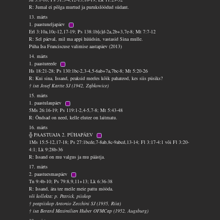
R: Jumal ei põlga murtud ja purukslöödud südant.
13. märts
1. paastuneljapäev
Erl 3:10a,10c-12,17-19; Ps 138:1b[c]d-2a,2b+3,7e-8; Mt 7:7-12
R: Sel päeval, mil ma appi hüüdsin, vastasid Sina mulle.
Püha Isa Franciscuse valimise aastapäev (2013)
14. märts
1. paastureede
Hs 18:21-28; Ps 130:1bc-2,3-4,5-6ab+7a,7bc-8; Mt 5:20-26
R: Kui sina, Issand, peaksid meeles kõik pahateod, kes siis püsiks?
† isa Josef Kartte SJ (1942, Ząbkowice)
15. märts
1. paastulaupäev
5Ms 26:16-19; Ps 119:1-2,4-5,7-8; Mt 5:43-48
R: Õndsad on need, kelle elutee on laitmatu.
16. märts
╬ PAASTUAJA 2. PÜHAPÄEV
1Ms 15:5-12,17-18; Ps 27:1bcde,7-8ab,8c-9abcd,13-14; Fl 3:17-4:1 või Fl 3:20-
4:1; Lk 9:28b-36
R: Issand on mu valgus ja mu päästja.
17. märts
2. paastuesmaspäev
Tn 9:4b-10; Ps 79:8,9,11+13; Lk 6:36-38
R: Issand, ära tee meile meie pattu mööda.
või kollekta: p. Patrick, piiskop
† peapiiskop Antonio Zecchini SJ (1935, Riia)
† isa Berard Maximilian Huber OFMCap (1952, Augsburg)