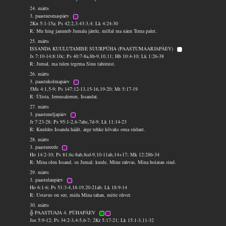
24. märts
3. paastuesmaspäev
2Kn 5:1-15a; Ps 42:2,3.43:3,4; Lk 4:24-30
R: Mu hing januneb Jumala järele, millal ma näen Tema palet.
25. märts
ISSANDA KUULUTAMISE SUURPÜHA (PAASTUMAARJAPÄEV)
Js 7:10-14;8:10c; Ps 40:7-8a,8b-9,10,11; Hb 10:4-10; Lk 1:26-38
R: Jumal, ma tulen tegema Sinu tahtmist.
26. märts
3. paastukolmapäev
5Ms 4:1,5-9; Ps 147:12-13,15-16,19-20; Mt 5:17-19
R: Ülista, Jeruusalemm, Issandat.
27. märts
3. paastuneljapäev
Jr 7:23-28; Ps 95:1-2,6-7abc,7d-9; Lk 11:14-23
R: Kuuldes Issanda häält, ärge tehke kõvaks oma südant.
28. märts
3. paastureede
Ho 14:2-10; Ps 81:6c-8ab,8cd-9,10-11ab,14+17; Mk 12:28b-34
R: Mina olen Issand, su Jumal; kuule, Minu rahvas, Mina hoiatan sind.
29. märts
3. paastulaupäev
Ho 6:1-6; Ps 51:3-4,18-19,20-21ab; Lk 18:9-14
R: Ustavus on see, mida Mina tahan, mitte ohver.
30. märts
╬ PAASTUAJA 4. PÜHAPÄEV
Jos 5:9-12; Ps 34:2-3,4-5,6-7; 2Kr 5:17-21; Lk 15:1-3,11-32