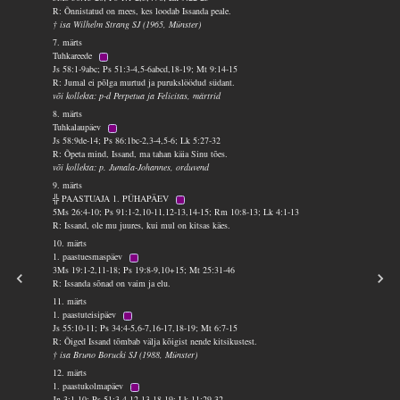
R: Õnnistatud on mees, kes loodab Issanda peale.
† isa Wilhelm Strang SJ (1965, Münster)
7. märts
Tuhkareede
Js 58:1-9abc; Ps 51:3-4,5-6abcd,18-19; Mt 9:14-15
R: Jumal ei põlga murtud ja purukslöödud südant.
või kollekta: p-d Perpetua ja Felicitas, märtrid
8. märts
Tuhkalaupäev
Js 58:9de-14; Ps 86:1bc-2,3-4,5-6; Lk 5:27-32
R: Õpeta mind, Issand, ma tahan käia Sinu tões.
või kollekta: p. Jumala-Johannes, orduvend
9. märts
╬ PAASTUAJA 1. PÜHAPÄEV
5Ms 26:4-10; Ps 91:1-2,10-11,12-13,14-15; Rm 10:8-13; Lk 4:1-13
R: Issand, ole mu juures, kui mul on kitsas käes.
10. märts
1. paastuesmaspäev
3Ms 19:1-2,11-18; Ps 19:8-9,10+15; Mt 25:31-46
R: Issanda sõnad on vaim ja elu.
11. märts
1. paastuteisipäev
Js 55:10-11; Ps 34:4-5,6-7,16-17,18-19; Mt 6:7-15
R: Õiged Issand tõmbab välja kõigist nende kitsikustest.
† isa Bruno Borucki SJ (1988, Münster)
12. märts
1. paastukolmapäev
Jn 3:1-10; Ps 51:3-4,12-13,18-19; Lk 11:29-32