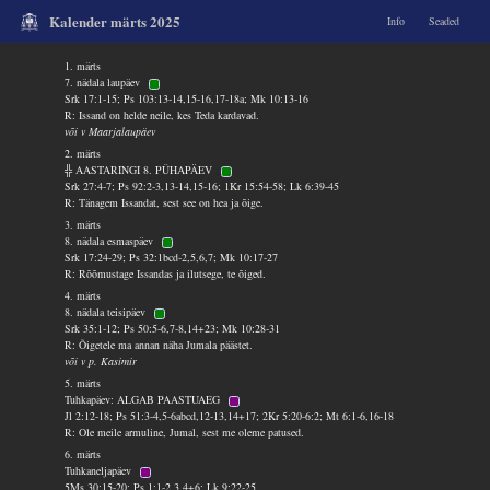
Kalender märts 2025
Info
Seaded
1. märts
7. nädala laupäev
Srk 17:1-15; Ps 103:13-14,15-16,17-18a; Mk 10:13-16
R: Issand on helde neile, kes Teda kardavad.
või v Maarjalaupäev
2. märts
╬ AASTARINGI 8. PÜHAPÄEV
Srk 27:4-7; Ps 92:2-3,13-14,15-16; 1Kr 15:54-58; Lk 6:39-45
R: Tänagem Issandat, sest see on hea ja õige.
3. märts
8. nädala esmaspäev
Srk 17:24-29; Ps 32:1bcd-2,5,6,7; Mk 10:17-27
R: Rõõmustage Issandas ja ilutsege, te õiged.
4. märts
8. nädala teisipäev
Srk 35:1-12; Ps 50:5-6,7-8,14+23; Mk 10:28-31
R: Õigetele ma annan näha Jumala päästet.
või v p. Kasimir
5. märts
Tuhkapäev: ALGAB PAASTUAEG
Jl 2:12-18; Ps 51:3-4,5-6abcd,12-13,14+17; 2Kr 5:20-6:2; Mt 6:1-6,16-18
R: Ole meile armuline, Jumal, sest me oleme patused.
6. märts
Tuhkaneljapäev
5Ms 30:15-20; Ps 1:1-2,3,4+6; Lk 9:22-25