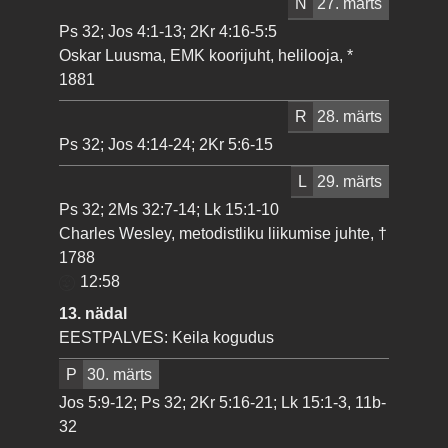
N
27. märts
Ps 32; Jos 4:1-13; 2Kr 4:16-5:5
Oskar Luusma, EMK koorijuht, helilooja, *
1881
R
28. märts
Ps 32; Jos 4:14-24; 2Kr 5:6-15
L
29. märts
Ps 32; 2Ms 32:7-14; Lk 15:1-10
Charles Wesley, metodistliku liikumise juhte, †
1788
12:58
13. nädal
EESTPALVES: Keila kogudus
P
30. märts
Jos 5:9-12; Ps 32; 2Kr 5:16-21; Lk 15:1-3, 11b-
32