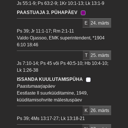
Js 55:1-9; Ps 63:2-9; 1Kr 10:1-13; Lk 13:1-9
PAASTUAJA 3. PÜHAPÄEV
E
24. märts
Ps 39; Jr 11:1-17; Rm 2:1-11
Valdo Ojassoo, EMK superintendent, *1904
6:10 18:46
T
25. märts
Js 7:10-14; Ps 45 või Ps 40:5-10; Hb 10:4-10;
Lk 1:26-38
ISSANDA KUULUTAMISPÜHA
Paastumaarjapäev
Eestlaste II suurküüditamine, 1949,
küüditamisohvrite mälestuspäev
K
26. märts
Ps 39; 4Ms 13:17-27; Lk 13:18-21