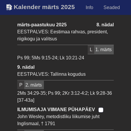
Kalender märts 2025
Info
Seaded
märts-paastukuu 2025
8. nädal
EESTPALVES: Eestimaa rahvas, president,
riigikogu ja valitsus
L
1. märts
Ps 99; 5Ms 9:15-24; Lk 10:21-24
9. nädal
EESTPALVES: Tallinna kogudus
P
2. märts
2Ms 34:29-35; Ps 99; 2Kr 3:12-4:2; Lk 9:28-36
[37-43a]
ILMUMISAJA VIIMANE PÜHAPÄEV
John Wesley, metodistliku liikumise juht
Inglismaal, † 1791