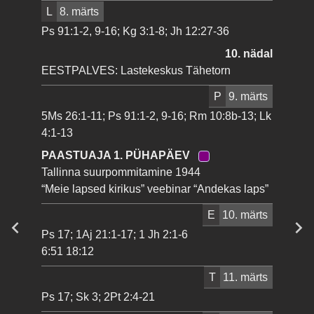
L
8. märts
Ps 91:1-2, 9-16; Kg 3:1-8; Jh 12:27-36
10. nädal
EESTPALVES: Lastekeskus Tähetorn
P
9. märts
5Ms 26:1-11; Ps 91:1-2, 9-16; Rm 10:8b-13; Lk
4:1-13
PAASTUAJA 1. PÜHAPÄEV
Tallinna suurpommitamine 1944
“Meie lapsed kirikus” veebinar “Andekas laps”
E
10. märts
Ps 17; 1Aj 21:1-17; 1 Jh 2:1-6
6:51 18:12
T
11. märts
Ps 17; Sk 3; 2Pt 2:4-21