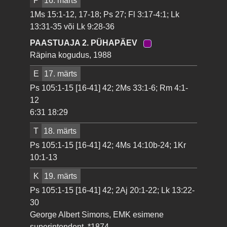
P
16. märts
1Ms 15:1-12, 17-18; Ps 27; Fl 3:17-4:1; Lk
13:31-35 või Lk 9:28-36
PAASTUAJA 2. PÜHAPÄEV
Räpina kogudus, 1988
E
17. märts
Ps 105:1-15 [16-41] 42; 2Ms 33:1-6; Rm 4:1-
12
6:31 18:29
T
18. märts
Ps 105:1-15 [16-41] 42; 4Ms 14:10b-24; 1Kr
10:1-13
K
19. märts
Ps 105:1-15 [16-41] 42; 2Aj 20:1-22; Lk 13:22-
30
George Albert Simons, EMK esimene
superintendent, *1874