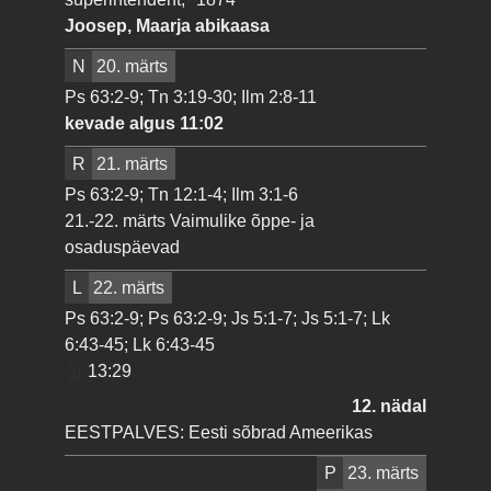
Joosep, Maarja abikaasa
N
20. märts
Ps 63:2-9; Tn 3:19-30; Ilm 2:8-11
kevade algus 11:02
R
21. märts
Ps 63:2-9; Tn 12:1-4; Ilm 3:1-6
21.-22. märts Vaimulike õppe- ja
osaduspäevad
L
22. märts
Ps 63:2-9; Ps 63:2-9; Js 5:1-7; Js 5:1-7; Lk
6:43-45; Lk 6:43-45
13:29
12. nädal
EESTPALVES: Eesti sõbrad Ameerikas
P
23. märts