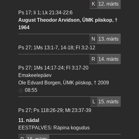
K
12. märts
Ps 17; Ii 1; Lk 21:34-22:6
August Theodor Arvidson, ÜMK piiskop, †
1964
N
13. märts
Ps 27; 1Ms 13:1-7, 14-18; Fl 3:2-12
R
14. märts
Ps 27; 1Ms 14:17-24; Fl 3:17-20
Emakeelepäev
Ole Edvard Borgen, ÜMK piiskop, † 2009
08:55
L
15. märts
Ps 27; Ps 118:26-29; Mt 23:37-39
11. nädal
EESTPALVES: Räpina kogudus