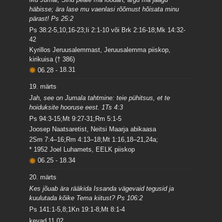
häbisse; ära lase mu vaenlasi rõõmust hõisata minu
pärast! Ps 25:2
Ps 38:2-5,10,16-23;Ii 2:1-10 või Brk 2:16-18;Mk 14:32-
42
Kyrillos Jeruusalemmast, Jeruusalemma piiskop,
kirikuisa († 386)
06.28
-
18.31
19. märts
Jah, see on Jumala tahtmine: teie pühitsus, et te
hoiduksite hooruse eest. 1Ts 4:3
Ps 94:3-15;Mt 9:27-31;Rm 5:1-5
Joosep Naatsaretist, Neitsi Maarja abikaasa
2Sm 7:4–16;Rm 4:13–18;Mt 1:16,18–21,24a;
* 1952 Joel Luhamets, EELK piiskop
06.25
-
18.34
20. märts
Kes jõuab ära rääkida Issanda vägevaid tegusid ja
kuulutada kõike Tema kiitust? Ps 106:2
Ps 141:1-5,8;1Kn 19:1-8;Mt 8:1-4
kevad
11.02