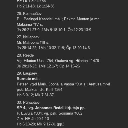
HE Lk 1:39-49,56
Hb 2:11-18; Lk 1:24-38
26. Kolmapäev
PL. Peaingel Kaabrieli mäl.; Pskmr. Montan ja mr.
Maksima †IV s.
Js 26:21-27:9; 1Ms 9:18-10:1; Õp 12:23-13:9
27. Neljapäev
Mr. Matroona †III s.
Js 28:14-22; 1Ms 10:32-11:9; Õp 13:20-14:6
28. Reede
Vg. Hilarion Uus †754; Oudova vg. Hilarion †1476
Js 29:13-23; 1Ms 12.1-7; Õp 14:15-26
29. Laupäev
Surnute mäl.
Petseri vg-d Mark, Joona ja Vassa †XV s.; Aretusa mr-d
psk. Markus, dk. Kirill †364
Hb 6:9-12; Mk 7:31-37
30. Pühapäev
SP 4., vg. Johannes Redelikirjutaja pp.
P. Euvula †304; vg. psk. Sossima †662
7. v. HE Jh 20:1-10
Hb 6:13-20; Mk 9:17-31 (pp.)