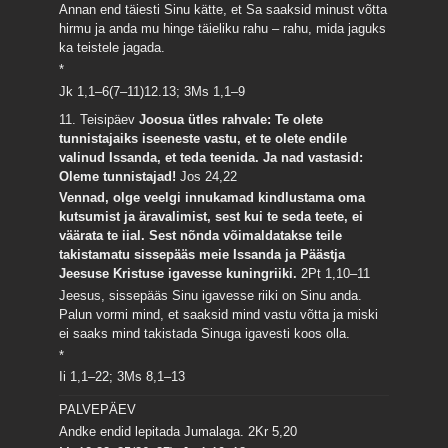
Annan end täiesti Sinu kätte, et Sa saaksid minust võtta
hirmu ja anda mu hinge täieliku rahu – rahu, mida jaguks
ka teistele jagada.
*
Jk 1,1–6(7–11)12.13; 3Ms 1,1–9
11. Teisipäev
Joosua ütles rahvale: Te olete
tunnistajaiks iseeneste vastu, et te olete endile
valinud Issanda, et teda teenida. Ja nad vastasid:
Oleme tunnistajad!
Jos 24,22
Vennad, olge veelgi innukamad kindlustama oma
kutsumist ja äravalimist, sest kui te seda teete, ei
väärata te iial. Sest nõnda võimaldatakse teile
takistamatu sissepääs meie Issanda ja Päästja
Jeesuse Kristuse igavesse kuningriiki.
2Pt 1,10–11
Jeesus, sissepääs Sinu igavesse riiki on Sinu anda.
Palun vormi mind, et saaksid mind vastu võtta ja miski
ei saaks mind takistada Sinuga igavesti koos olla.
*
Ii 1,1–22; 3Ms 8,1–13
PALVEPÄEV
Andke endid lepitada Jumalaga.
2Kr 5,20