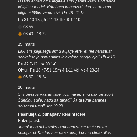
Issand annab oma inglitele sinu pärast käsu sind hoida
kõigil su teedel. Kätel nad kannavad sind, et sa oma
jalga ei lööks vastu kivi. Ps. 91:11-12
Ps 31:10-18a;Jr 2:1-13;Rm 6:12-19
08.55
06.40
-
18.22
15. märts
Läki siis julgusega armu aujärje ette, et me halastust
saaksime ja armu abiks leiaksime parajal ajal! Hb 4:16
Ps 42:7-12;Ilm 20:1-6;
Õhtul: Ps 18:47-51;1Sm 4:1-11 või Mt 4:23-24
06.37
-
18.24
16. märts
Siis Jeesus vastas talle: „Oh naine, sinu usk on suur!
Sündigu sulle, nagu sa tahad!“ Ja ta tütar paranes
selsamal tunnil. Mt 15:28
Paastuaja 2. pühapäev Reminiscere
Palve ja usk
Jumal teeb nähtavaks oma armastuse meie vastu
sellega, et Kristus suri meie eest, kui me olime alles