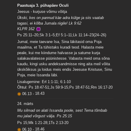
Paastuaja 3. pühapäev Oculi
Jeesus - kurjuse võimu võitja
Ükski, kes on pannud käe adra külge ja siis vaatab
tagasi, ei kõlba Jumala riigile! Lk 9:62
KLPR 162
Ps 25:11–20;Sk 3:1–5;Ef 5:1–11;Lk 11:14–23(24–26)
Jumal, meie taevane Isa, Sina läkitasid oma Poja
maailma, et Ta tühistaks kuradi teod. Halasta meie
peale, kui me kiindume halvasse ja satume kurja
salakavalatesse püünistesse. Vabasta meid oma sõna
kaudu, kingi usku andeksandmisse ning aita meil võita
ükskõiksus ja loidus meis endis Jeesuse Kristuse, Sinu
Poja, meie Issanda läbi.
Lisalugemine: Erl 1:1-11; 6:1-10
Õhtul: Ps 18:47-51;Js 59:9-15;Ps 18:47-51;Rm 16:17-20
06.13
-
18.43
24. märts
Mu silmad on alati Issanda poole, sest Tema tõmbab
mu jalad võrgust välja. Ps 25:15
Ps 15;Mk 1:21-28;1Ts 2:13-20
06.10
-
18.46