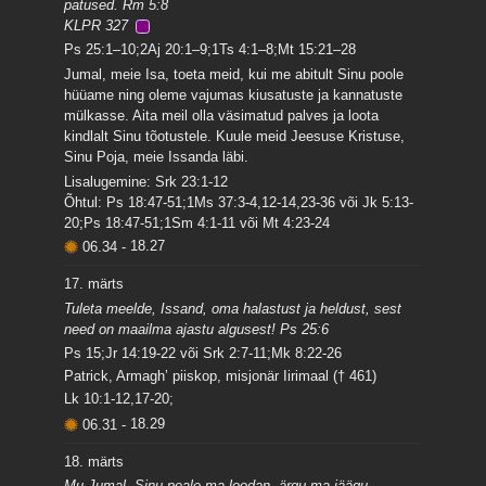
patused. Rm 5:8
KLPR 327
Ps 25:1–10;2Aj 20:1–9;1Ts 4:1–8;Mt 15:21–28
Jumal, meie Isa, toeta meid, kui me abitult Sinu poole
hüüame ning oleme vajumas kiusatuste ja kannatuste
mülkasse. Aita meil olla väsimatud palves ja loota
kindlalt Sinu tõotustele. Kuule meid Jeesuse Kristuse,
Sinu Poja, meie Issanda läbi.
Lisalugemine: Srk 23:1-12
Õhtul: Ps 18:47-51;1Ms 37:3-4,12-14,23-36 või Jk 5:13-
20;Ps 18:47-51;1Sm 4:1-11 või Mt 4:23-24
06.34
-
18.27
17. märts
Tuleta meelde, Issand, oma halastust ja heldust, sest
need on maailma ajastu algusest! Ps 25:6
Ps 15;Jr 14:19-22 või Srk 2:7-11;Mk 8:22-26
Patrick, Armagh’ piiskop, misjonär Iirimaal († 461)
Lk 10:1-12,17-20;
06.31
-
18.29
18. märts
Mu Jumal, Sinu peale ma loodan, ärgu ma jäägu