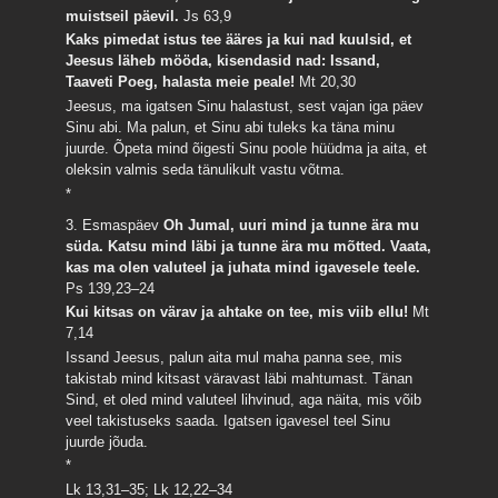
muistseil päevil.
Js 63,9
Kaks pimedat istus tee ääres ja kui nad kuulsid, et
Jeesus läheb mööda, kisendasid nad: Issand,
Taaveti Poeg, halasta meie peale!
Mt 20,30
Jeesus, ma igatsen Sinu halastust, sest vajan iga päev
Sinu abi. Ma palun, et Sinu abi tuleks ka täna minu
juurde. Õpeta mind õigesti Sinu poole hüüdma ja aita, et
oleksin valmis seda tänulikult vastu võtma.
*
3. Esmaspäev
Oh Jumal, uuri mind ja tunne ära mu
süda. Katsu mind läbi ja tunne ära mu mõtted. Vaata,
kas ma olen valuteel ja juhata mind igavesele teele.
Ps 139,23–24
Kui kitsas on värav ja ahtake on tee, mis viib ellu!
Mt
7,14
Issand Jeesus, palun aita mul maha panna see, mis
takistab mind kitsast väravast läbi mahtumast. Tänan
Sind, et oled mind valuteel lihvinud, aga näita, mis võib
veel takistuseks saada. Igatsen igavesel teel Sinu
juurde jõuda.
*
Lk 13,31–35; Lk 12,22–34