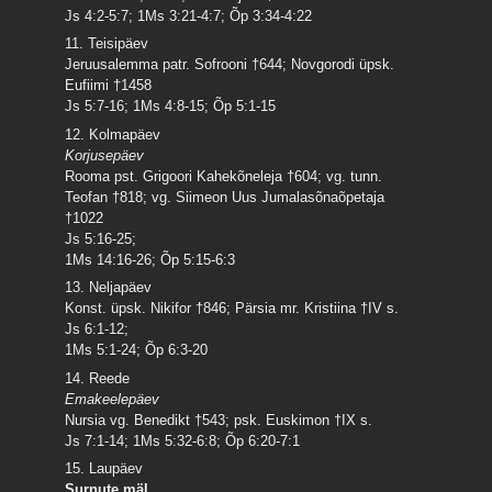
Js 4:2-5:7; 1Ms 3:21-4:7; Õp 3:34-4:22
11. Teisipäev
Jeruusalemma patr. Sofrooni †644; Novgorodi üpsk.
Eufiimi †1458
Js 5:7-16; 1Ms 4:8-15; Õp 5:1-15
12. Kolmapäev
Korjusepäev
Rooma pst. Grigoori Kahekõneleja †604; vg. tunn.
Teofan †818; vg. Siimeon Uus Jumalasõnaõpetaja
†1022
Js 5:16-25;
1Ms 14:16-26; Õp 5:15-6:3
13. Neljapäev
Konst. üpsk. Nikifor †846; Pärsia mr. Kristiina †IV s.
Js 6:1-12;
1Ms 5:1-24; Õp 6:3-20
14. Reede
Emakeelepäev
Nursia vg. Benedikt †543; psk. Euskimon †IX s.
Js 7:1-14; 1Ms 5:32-6:8; Õp 6:20-7:1
15. Laupäev
Surnute mäl.