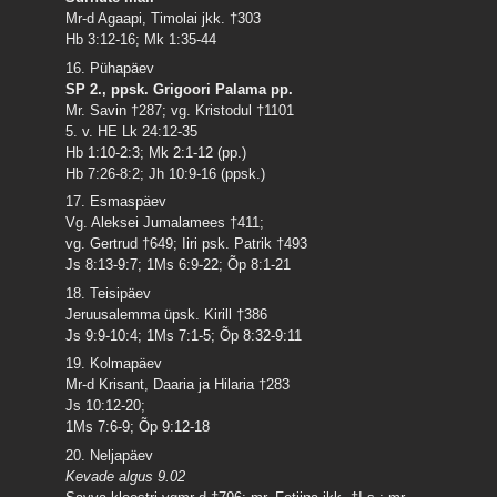
Mr-d Agaapi, Timolai jkk. †303
Hb 3:12-16; Mk 1:35-44
16. Pühapäev
SP 2., ppsk. Grigoori Palama pp.
Mr. Savin †287; vg. Kristodul †1101
5. v. HE Lk 24:12-35
Hb 1:10-2:3; Mk 2:1-12 (pp.)
Hb 7:26-8:2; Jh 10:9-16 (ppsk.)
17. Esmaspäev
Vg. Aleksei Jumalamees †411;
vg. Gertrud †649; Iiri psk. Patrik †493
Js 8:13-9:7; 1Ms 6:9-22; Õp 8:1-21
18. Teisipäev
Jeruusalemma üpsk. Kirill †386
Js 9:9-10:4; 1Ms 7:1-5; Õp 8:32-9:11
19. Kolmapäev
Mr-d Krisant, Daaria ja Hilaria †283
Js 10:12-20;
1Ms 7:6-9; Õp 9:12-18
20. Neljapäev
Kevade algus 9.02