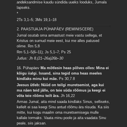
andeksandmise kaudu sündida uueks looduks, Jumala
lapseks.
*
2Ts 3,1–5; 3Ms 19,1–18
2. PAASTUAJA PÜHAPÄEV (REMINISCERE)
Jumal osutab oma armastust meie vastu sellega, et
Kristus on surnud meie eest, kui me alles patused
olime.
Rm 5,8
Rm 5,1–5(6–11); Js 5,1–7; Ps 25
Jutlus: Jh 8,(21–26a)26b–30
16. Pühapäev
Ma mõtlesin heas põlves olles: Mina ei
kõigu iialgi. Issand, sina tegid oma heas meeles
kindlaks minu kui mäe.
Ps 30,7.8
Jeesus ütleb: Nüüd on teilgi muretsemist, aga kui
ma näen teid jälle, on teie süda rõõmus ja keegi ei
võta teie rõõmu teilt ära.
Jh 16,22
Armas Jumal, aita mind saada kindlaks Sinus, selliseks,
kellelt ei saa keegi Sinu antud rõõmu ära riisuda. Ka siis
mitte, kui kogu maailm oma muretsemisega mulle
kallale tormaks. Vaata minu poole ja aita vaadata Sinu
peale, siis jaksan.