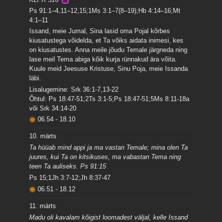
Ps 91:1–4,11–12,15;1Ms 3:1–7(8–19);Hb 4:14–16;Mt
4:1–11
Issand, meie Jumal, Sina lasid oma Pojal kõrbes
kiusatustega võidelda, et Ta võiks aidata inimesi, kes
on kiusatustes. Anna meile jõudu Temale järgneda ning
lase meil Tema abiga kõik kurja rünnakud ära võita.
Kuule meid Jeesuse Kristuse, Sinu Poja, meie Issanda
läbi.
Lisalugemine: Srk 36:1-7,13-22
Õhtul: Ps 18:47-51;2Ts 3:1-5;Ps 18:47-51;5Ms 8:11-18a
või Srk 34:14-20
06.54
-
18.10
10. märts
Ta hüüab mind appi ja ma vastan Temale; mina olen Ta
juures, kui Ta on kitsikuses, ma vabastan Tema ning
teen Ta auliseks. Ps 91:15
Ps 15;1Jh 3:7-12;Jh 8:37-47
06.51
-
18.12
11. märts
Madu oli kavalam kõigist loomadest väljal, kelle Issand