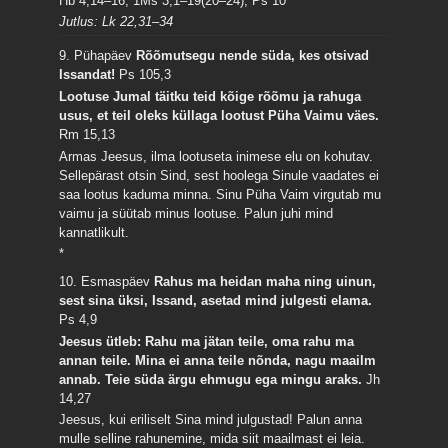
Hb 4,14–16; 1Ms 3,1–19(20–24); Ps 10
Jutlus: Lk 22,31–34
9. Pühapäev
Rõõmutsegu nende süda, kes otsivad
Issandat!
Ps 105,3
Lootuse Jumal täitku teid kõige rõõmu ja rahuga
usus, et teil oleks küllaga lootust Püha Vaimu väes.
Rm 15,13
Armas Jeesus, ilma lootuseta inimese elu on kohutav.
Sellepärast otsin Sind, sest hoolega Sinule vaadates ei
saa lootus kaduma minna. Sinu Püha Vaim virgutab mu
vaimu ja süütab minus lootuse. Palun juhi mind
kannatlikult.
*
10. Esmaspäev
Rahus ma heidan maha ning uinun,
sest sina üksi, Issand, asetad mind julgesti elama.
Ps 4,9
Jeesus ütleb: Rahu ma jätan teile, oma rahu ma
annan teile. Mina ei anna teile nõnda, nagu maailm
annab. Teie süda ärgu ehmugu ega mingu araks.
Jh
14,27
Jeesus, kui eriliselt Sina mind julgustad! Palun anna
mulle selline rahunemine, mida siit maailmast ei leia.