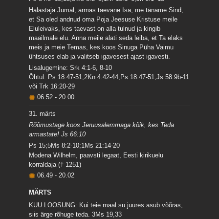
Halastaja Jumal, armas taevane Isa, me täname Sind,
et Sa oled andnud oma Poja Jeesuse Kristuse meile
Eluleivaks, kes taevast on alla tulnud ja kingib
maailmale elu. Anna meile alati seda leiba, et Ta elaks
meis ja meie Temas, kes koos Sinuga Püha Vaimu
ühtsuses elab ja valitseb igavesest ajast igavesti.
Lisalugemine: Srk 4:1-6, 8-10
Õhtul: Ps 18:47-51;2Kn 4:42-44;Ps 18:47-51;Js 58:9b-11
või Trk 16:20-29
06.52
-
20.00
31. märts
Rõõmustage koos Jeruusalemmaga kõik, kes Teda
armastate! Js 66:10
Ps 15;5Ms 8:2-10;1Ms 21:14-20
Modena Wilhelm, paavsti legaat, Eesti kirikuelu
korraldaja († 1251)
06.49
-
20.02
MÄRTS
KUU LOOSUNG: Kui teie maal su juures asub võõras,
siis ärge rõhuge teda.
3Ms 19,33