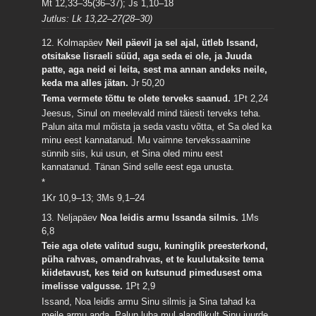
Mt 12,33–35(36–37); Js 1,10–18
Jutlus: Lk 13,22–27(28–30)
12. Kolmapäev
Neil päevil ja sel ajal, ütleb Issand,
otsitakse Iisraeli süüd, aga seda ei ole, ja Juuda
patte, aga neid ei leita, sest ma annan andeks neile,
keda ma alles jätan.
Jr 50,20
Tema vermete tõttu te olete terveks saanud.
1Pt 2,24
Jeesus, Sinul on meelevald mind täiesti terveks teha.
Palun aita mul mõista ja seda vastu võtta, et Sa oled ka
minu eest kannatanud. Mu vaimne tervekssaamine
sünnib siis, kui usun, et Sina oled minu eest
kannatanud. Tänan Sind selle eest ega unusta.
*
1Kr 10,9–13; 3Ms 9,1–24
13. Neljapäev
Noa leidis armu Issanda silmis.
1Ms
6,8
Teie aga olete valitud sugu, kuninglik preesterkond,
püha rahvas, omandrahvas, et te kuulutaksite tema
kiidetavust, kes teid on kutsunud pimedusest oma
imelisse valgusse.
1Pt 2,9
Issand, Noa leidis armu Sinu silmis ja Sina tahad ka
meile armu anda. Palun luba mul alandlikult Sinu juurde