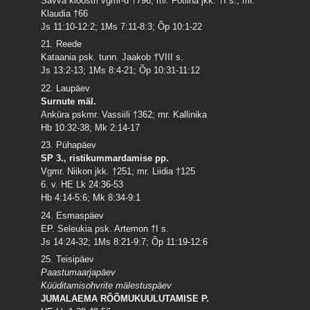
Savva kloostri vgmr-d †796; mr. Fotiina jkk. †I s.; mr.
Klaudia †66
Js 11:10-12:2; 1Ms 7:11-8:3; Õp 10:1-22
21. Reede
Kataania psk. tunn. Jaakob †VIII s.
Js 13:2-13; 1Ms 8:4-21; Õp 10:31-11:12
22. Laupäev
Surnute mäl.
Anküra pskmr. Vassiili †362; mr. Kallinika
Hb 10:32-38; Mk 2:14-17
23. Pühapäev
SP 3., ristikummardamise pp.
Vgmr. Niikon jkk. †251; mr. Liidia †125
6. v. HE Lk 24:36-53
Hb 4:14-5:6; Mk 8:34-9:1
24. Esmaspäev
EP. Seleukia psk. Artemon †I s.
Js 14:24-32; 1Ms 8:21-9:7; Õp 11:19-12:6
25. Teisipäev
Paastumaarjapäev
Küüditamisohvrite mälestuspäev
JUMALAEMA RÕÕMUKUULUTAMISE P.