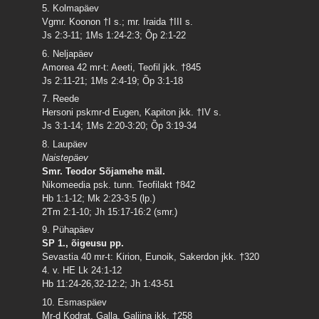
5. Kolmapäev
Vgmr. Koonon †I s.; mr. Iraida †III s.
Js 2:3-11; 1Ms 1:24-2:3; Õp 2:1-22
6. Neljapäev
Amorea 42 mr-t: Aeeti, Teofil jkk. †845
Js 2:11-21; 1Ms 2:4-19; Õp 3:1-18
7. Reede
Hersoni pskmr-d Eugen, Kapiton jkk. †IV s.
Js 3:1-14; 1Ms 2:20-3:20; Õp 3:19-34
8. Laupäev
Naistepäev
Smr. Teodor Sõjamehe mäl.
Nikomeedia psk. tunn. Teofilakt †842
Hb 1:1-12; Mk 2:23-3:5 (lp.)
2Tm 2:1-10; Jh 15:17-16:2 (smr.)
9. Pühapäev
SP 1., õigeusu pp.
Sevastia 40 mr-t: Kirion, Eunoik, Sakerdon jkk. †320
4. v. HE Lk 24:1-12
Hb 11:24-26,32-12:2; Jh 1:43-51
10. Esmaspäev
Mr-d Kodrat, Galla, Galiina jkk. †258