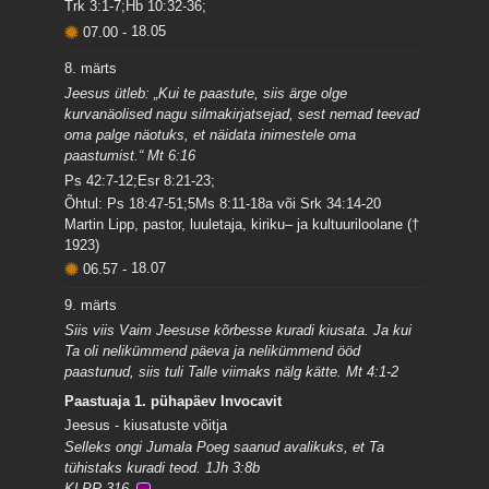
Trk 3:1-7;Hb 10:32-36;
07.00
-
18.05
8. märts
Jeesus ütleb: „Kui te paastute, siis ärge olge
kurvanäolised nagu silmakirjatsejad, sest nemad teevad
oma palge näotuks, et näidata inimestele oma
paastumist.“ Mt 6:16
Ps 42:7-12;Esr 8:21-23;
Õhtul: Ps 18:47-51;5Ms 8:11-18a või Srk 34:14-20
Martin Lipp, pastor, luuletaja, kiriku– ja kultuuriloolane (†
1923)
06.57
-
18.07
9. märts
Siis viis Vaim Jeesuse kõrbesse kuradi kiusata. Ja kui
Ta oli nelikümmend päeva ja nelikümmend ööd
paastunud, siis tuli Talle viimaks nälg kätte. Mt 4:1-2
Paastuaja 1. pühapäev Invocavit
Jeesus - kiusatuste võitja
Selleks ongi Jumala Poeg saanud avalikuks, et Ta
tühistaks kuradi teod. 1Jh 3:8b
KLPR 316