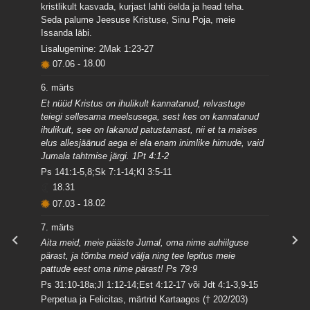
kristlikult kasvada, kurjast lahti öelda ja head teha.
Seda palume Jeesuse Kristuse, Sinu Poja, meie
Issanda läbi.
Lisalugemine: 2Mak 1:23-27
07.06
-
18.00
6. märts
Et nüüd Kristus on ihulikult kannatanud, relvastuge
teiegi sellesama meelsusega, sest kes on kannatanud
ihulikult, see on lakanud patustamast, nii et ta maises
elus allesjäänud aega ei ela enam inimlike himude, vaid
Jumala tahtmise järgi. 1Pt 4:1-2
Ps 141:1-5,8;Sk 7:1-14;Kl 3:5-11
18.31
07.03
-
18.02
7. märts
Aita meid, meie pääste Jumal, oma nime auhiilguse
pärast, ja tõmba meid välja ning tee lepitus meie
pattude eest oma nime pärast! Ps 79:9
Ps 31:10-18a;Jl 1:12-14;Est 4:12-17 või Jdt 4:1-3,9-15
Perpetua ja Felicitas, märtrid Kartaagos († 202/203)