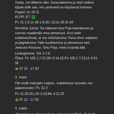
Vaata, me läheme üles Jeruusalemma ja seal viiakse
lõpule kõik see, mis prohvetid on kirjutanud Inimese
Pojast! Lk 18:31
KLPR 317
Ps 31:1-6;Js 58:1-9;1Kr 13;Lk 18:31-43
Armuline Jumal, Sa näitasid oma Poja kannatuses ja
surmas maailmale oma armastust. Ava meie
südamesilmad, et me mõistaksime Tema ohvri saladust
ja järgneksime Talle kuuletumise ja armastuse teel.
Jeesuse Kristuse, Sinu Poja, meie Issanda läbi.
Lisalugemine: Srk 2:1-6
Õhtul: Ps 105:1,7-22;2Kr 5:14-15;Ps 105:1,7-22;Lk 9:51-
56
07.15
-
17.53
3. märts
Ole mulle kaitsjaks kaljuks, mäelinnuse hooneks mu
päästmiseks! Ps 31:3
Ps 31:20-25;1Jh 3:16;Mk 4:21-25
07.12
-
17.55
4. märts