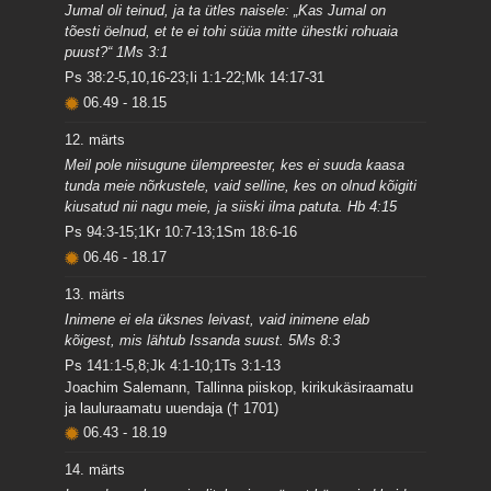
Jumal oli teinud, ja ta ütles naisele: „Kas Jumal on
tõesti öelnud, et te ei tohi süüa mitte ühestki rohuaia
puust?“ 1Ms 3:1
Ps 38:2-5,10,16-23;Ii 1:1-22;Mk 14:17-31
06.49
-
18.15
12. märts
Meil pole niisugune ülempreester, kes ei suuda kaasa
tunda meie nõrkustele, vaid selline, kes on olnud kõigiti
kiusatud nii nagu meie, ja siiski ilma patuta. Hb 4:15
Ps 94:3-15;1Kr 10:7-13;1Sm 18:6-16
06.46
-
18.17
13. märts
Inimene ei ela üksnes leivast, vaid inimene elab
kõigest, mis lähtub Issanda suust. 5Ms 8:3
Ps 141:1-5,8;Jk 4:1-10;1Ts 3:1-13
Joachim Salemann, Tallinna piiskop, kirikukäsiraamatu
ja lauluraamatu uuendaja († 1701)
06.43
-
18.19
14. märts