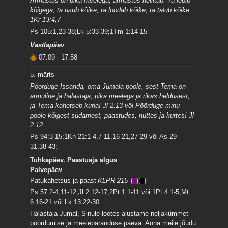
Armastus on pika meelega, armastus hellitab. Ta lepib
kõigega, ta usub kõike, ta loodab kõike, ta talub kõike.
1Kr 13:4,7
Ps 105:1,23-38;Lk 5:33-39;1Tm 1:14-15
Vastlapäev
07.09
-
17.58
5. märts
Pöörduge Issanda, oma Jumala poole, sest Tema on
armuline ja halastaja, pika meelega ja rikas heldusest,
ja Tema kahetseb kurja! Jl 2:13 või Pöörduge minu
poole kõigest südamest, paastudes, nuttes ja kurtes! Jl
2:12
Ps 94:3-15;1Kn 21:1-4,7-11,16-21,27-29 või As 29-
31,38-43;
Tuhkapäev. Paastuaja algus
Palvepäev
Patukahetsus ja paast
KLPR 215
Ps 57:2-4,11-12;Jl 2:12-17;2Pt 1:1-11 või 1Pt 4:1-5;Mt
6:16-21 või Lk 13:22-30
Halastaja Jumal, Sinule lootes alustame neljakümmet
pöördumise ja meeleparanduse päeva. Anna meile jõudu