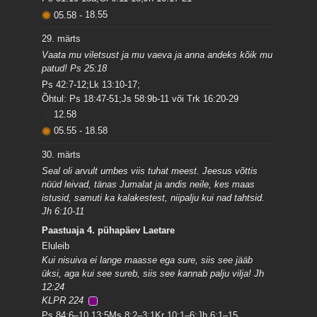
05.58
-
18.55
29. märts
Vaata mu viletsust ja mu vaeva ja anna andeks kõik mu
patud! Ps 25:18
Ps 42:7-12;Lk 13:10-17;
Õhtul: Ps 18:47-51;Js 58:9b-11 või Trk 16:20-29
12.58
05.55
-
18.58
30. märts
Seal oli arvult umbes viis tuhat meest. Jeesus võttis
nüüd leivad, tänas Jumalat ja andis neile, kes maas
istusid, samuti ka kalakestest, niipalju kui nad tahtsid.
Jh 6:10-11
Paastuaja 4. pühapäev Laetare
Eluleib
Kui nisuiva ei lange maasse ega sure, siis see jääb
üksi, aga kui see sureb, siis see kannab palju vilja! Jh
12:24
KLPR 224
Ps 84:6–10,13;5Ms 8:2–3;1Kr 10:1–6;Jh 6:1–15