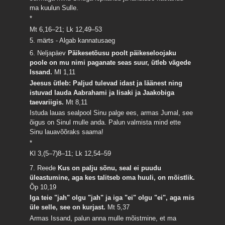
ma kuulun Sulle.
*
Mt 6,16–21; Lk 12,49–53
5. märts - Algab kannatusaeg
6. Neljapäev
Päikesetõusu poolt päikeseloojaku
poole on mu nimi paganate seas suur, ütleb vägede
Issand.
Ml 1,11
Jeesus ütleb: Paljud tulevad idast ja läänest ning
istuvad lauda Aabrahami ja Iisaki ja Jaakobiga
taevariigis.
Mt 8,11
Istuda lauas sealpool Sinu palge ees, armas Jumal, see
õigus on Sinul mulle anda. Palun valmista mind ette
Sinu lauavõõraks saama!
*
Kl 3,(5–7)8–11; Lk 12,54–59
7. Reede
Kus on palju sõnu, seal ei puudu
üleastumine, aga kes talitseb oma huuli, on mõistlik.
Õp 10,19
Iga teie "jah" olgu "jah" ja iga "ei" olgu "ei", aga mis
üle selle, see on kurjast.
Mt 5,37
Armas Issand, palun anna mulle mõistmine, et ma