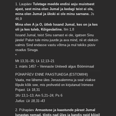
1. Laupäev
Tuletage meelde endisi asju muistsest
ajast, sest mina olen Jumal ja kedagi teist ei ole,
mina olen Jumal ja ükski ei ole minu sarnane.
Js
46,9
Mina olen A ja O, ütleb Issand Jumal, kes on ja kes
oli ja kes tuleb, Kõigeväeline.
Ilm 1,8
Issand Jumal, teist Sinu sarnast ei ole, igatsen Sinu
järele! Palun tule minu juurde ja ava mind, nii et oleksin
valmis Sind endasse vastu võtma ja mul tekiks püsiv
osadus Sinuga.
*
Mt 13,31–35; Lk 12,13–21
1. märts 1457 – Vennaste Uniteedi algus Böömimaal
PÜHAPÄEV ENNE PAASTUAEGA (ESTOMIHI)
Vaata, me läheme üles Jeruusalemma ja seal viiakse
lõpule kõik see, mis prohvetid on kirjutanud Inimese
Pojast.
Lk 18,31
1Kr 13,1–13; Am 5,21–24; Ps 6
Jutlus: Lk 18,31–43
2. Pühapäev
Armastuse ja kaastunde pärast Jumal
lunastas nemad, tõstis nad üles ja kandis neid kõigil