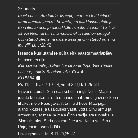
25. märts
Ingel ütles: „Ära karda, Maarja, sest sa oled leidnud
armu Jumala juures! Ja vaata, sa jääd lapseootele ja
tood ilmale poja ja paned talle nimeks Jeesus.“ Lk 1:30-
31 või Rõõmusta, sa armuleidnu! Issand on sinuga!
Õnnistatud oled sina naiste seas ja õnnistatud on sinu
ihu vili! Lk 1:28,42
Issanda kuulutamise püha ehk paastumaarjapäev
Issanda teenija
Kui aeg sai täis, läkitas Jumal oma Poja, kes sündis
naisest, sündis Seaduse alla. Gl 4:4
KLPR 84
Ps 113:1–8;Js 7:10–14;Rm 9:2–8;Lk 1:26–38
Igavene Jumal, Sina saatsid oma ingli Neitsi Maarja
juurde kuulutama, et tema ihus saab Sinu igavene Sõna
lihaks, meie Päästjaks. Aita meid koos Maarjaga
alandlikkuses ja usalduses vastu võtta Sinu armu ja
armastust, et maailm meie Õnnistegija ära tunneks ja
Sind ülistaks. Seda palume Jeesuse Kristuse, Sinu
Poja, meie Issanda läbi.
Lisalugemine: Jdt 8:11-20,25-27