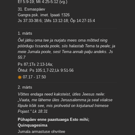
Ef 5:9-19; Mt 4:25-5:12 (vg.)
31. Esmaspäev
Gangra psk. imet. Ipaati †326
Js 37:33-38:6; 1Ms 13:12-18; Õp 14:27-15:4
1. märts
Õel jätku oma tee ja nurjatu mees oma mõtted ning
pöördugu Issanda poole, siis halastab Tema ta peale; ja
meie Jumala poole, sest Tema annab palju andeks. Js
55:7
Ps 87;1Ts 2:13-14a;
Õhtul: Ps 105:1,7-22;Lk 9:51-56
07.17
-
17.50
2. märts
Võttes endaga need kaksteist, ütles Jeesus neile:
„Vaata, me läheme üles Jeruusalemma ja seal viiakse
lõpule kõik see, mis prohvetid on kirjutanud Inimese
Pojast.“ Lk 18:31
Pühapäev enne paastuaega Esto mihi;
Quinquagesima
Jumala armastuse ohvritee