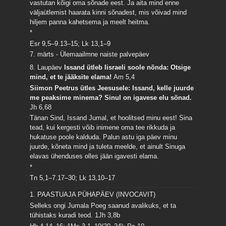
vastutan kõigi oma sõnade eest. Ja aita mind enne
väljaütlemist haarata kinni sõnadest, mis võivad mind
hiljem panna kahetsema ja meelt heitma.
*
Esr 9,5–9.13–15; Lk 13,1–9
7. märts - Ülemaailmne naiste palvepäev
8. Laupäev
Issand ütleb Iisraeli soole nõnda: Otsige
mind, et te jääksite elama!
Am 5,4
Siimon Peetrus ütles Jeesusele: Issand, kelle juurde
me peaksime minema? Sinul on igavese elu sõnad.
Jh 6,68
Tänan Sind, Issand Jumal, et hoolitsed minu eest! Sina
tead, kui kergesti võib inimene oma tee rikkuda ja
hukatuse poole kalduda. Palun astu iga päev minu
juurde, kõneta mind ja tuleta meelde, et ainult Sinuga
elavas ühenduses olles jään igavesti elama.
*
Tn 5,1–7.17–30; Lk 13,10–17
1. PAASTUAJA PÜHAPÄEV (INVOCAVIT)
Selleks ongi Jumala Poeg saanud avalikuks, et ta
tühistaks kuradi teod.
1Jh 3,8b