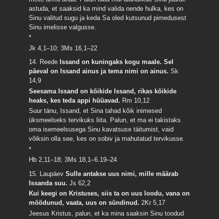
astuda, et saaksid ka mind valida nende hulka, kes on
Sinu valitud sugu ja keda Sa oled kutsunud pimedusest
Sinu imelisse valgusse.
*
Jk 4,1–10; 3Ms 16,1–22
14. Reede
Issand on kuningaks kogu maale. Sel
päeval on Issand ainus ja tema nimi on ainus.
Sk
14,9
Seesama Issand on kõikide Issand, rikas kõikide
heaks, kes teda appi hüüavad.
Rm 10,12
Suur tänu, Issand, et Sina tahad kõik inimesed
üksmeelseks tervikuks liita. Palun, et ma ei takistaks
oma isemeelsusega Sinu kavatsuse täitumist, vaid
võiksin olla see, kes on sobiv ja mahutatud tervikusse.
*
Hb 2,11–18; 3Ms 18,1–6.19–24
15. Laupäev
Sulle antakse uus nimi, mille määrab
Issanda suu.
Js 62,2
Kui keegi on Kristuses, siis ta on uus loodu, vana on
möödunud, vaata, uus on sündinud.
2Kr 5,17
Jeesus Kristus, palun, et ka mina saaksin Sinu toodud