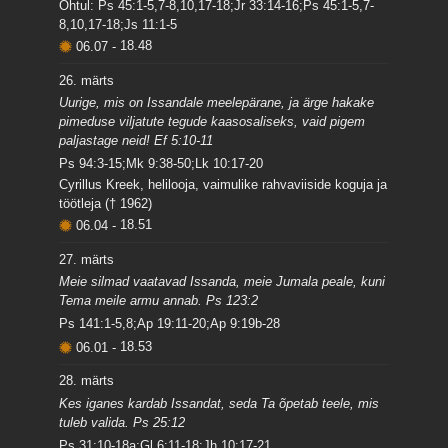
Õhtul: Ps 45:1-5,7-8,10,17-18;Jr 33:14-16;Ps 45:1-5,7-
8,10,17-18;Js 11:1-5
06.07
-
18.48
26. märts
Uurige, mis on Issandale meelepärane, ja ärge hakake
pimeduse viljatute tegude kaasosaliseks, vaid pigem
paljastage neid! Ef 5:10-11
Ps 94:3-15;Mk 9:38-50;Lk 10:17-20
Cyrillus Kreek, helilooja, vaimulike rahvaviiside koguja ja
töötleja († 1962)
06.04
-
18.51
27. märts
Meie silmad vaatavad Issanda, meie Jumala peale, kuni
Tema meile armu annab. Ps 123:2
Ps 141:1-5,8;Ap 19:11-20;Ap 9:19b-28
06.01
-
18.53
28. märts
Kes iganes kardab Issandat, seda Ta õpetab teele, mis
tuleb valida. Ps 25:12
Ps 31:10-18a;Gl 6:11-18;Jh 10:17-21