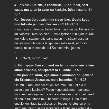
4. Teisipäev
Hõiska ja rõõmusta, Siioni tütar, sest
vaata, ma tulen ja asun su keskele, ütleb Issand.
Sk
2,14
Kui Jeesus Jeruusalemma sisse läks, tõusis kogu
linn liikvele ja ütles: Kes see on?
Mt 21,10
Sina, Issand Jeesus, tahad tulla minu juurde. Ma ei küsi
kui võõras: "Kes Sa oled?", vaid igatsen Sinu järele. Kui
me kokku saame, siis pane palun mu südamesse ja
huulile rõõmuhõise ja hinge tänu selle eest, et tohin
tunda, mida tähendab, kui Sa oled minu juures.
*
Lk 5,33–39; Lk 12,35–48
5. Kolmapäev
Teie süüteod on teinud vahe teie ja teie
Jumala vahele, sellepärast ta ei kuule.
Js 59,2
Patu palk on surm, aga Jumala armuand on igavene
elu Kristuses Jeesuses, meie Issandas.
Rm 6,23
Oh mu Jumal, kas tõesti on see minu süü, et Sa mu
palveid pole kuulnud? Palun kogu südamest, puhasta
mind mu süütegudest ja anna andeks mu patud, et need
ei saaks takistada mu ühendust Sinuga. Luba mind
endale kinnitada ja uskuda, et Jeesus Kristus on oma
surmaga mind Sinuga lepitanud ja lahutuse kaotanud –