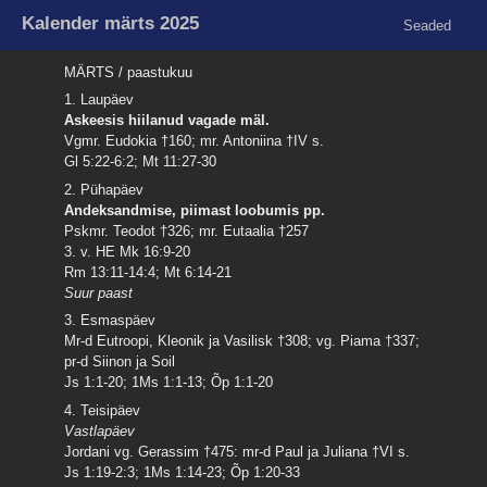
Kalender märts 2025
Seaded
MÄRTS / paastukuu
1. Laupäev
Askeesis hiilanud vagade mäl.
Vgmr. Eudokia †160; mr. Antoniina †IV s.
Gl 5:22-6:2; Mt 11:27-30
2. Pühapäev
Andeksandmise, piimast loobumis pp.
Pskmr. Teodot †326; mr. Eutaalia †257
3. v. HE Mk 16:9-20
Rm 13:11-14:4; Mt 6:14-21
Suur paast
3. Esmaspäev
Mr-d Eutroopi, Kleonik ja Vasilisk †308; vg. Piama †337;
pr-d Siinon ja Soil
Js 1:1-20; 1Ms 1:1-13; Õp 1:1-20
4. Teisipäev
Vastlapäev
Jordani vg. Gerassim †475: mr-d Paul ja Juliana †VI s.
Js 1:19-2:3; 1Ms 1:14-23; Õp 1:20-33