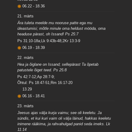
06.22
-
18.36
21. märts
Ära tuleta meelde mu nooruse patte ega mu
üleastumisi; mõtle minule oma heldust mööda, oma
headuse pärast, oh Issand! Ps 25:7
Ps 31:10-18a;Lk 9:43b-48;2Kr 13:3-9
06.19
-
18.39
22. märts
Hea ja õiglane on Issand; sellepärast Ta õpetab
patustele õiget teed. Ps 25:8
Ps 42:7-12;Ap 28:7-9;
Õhtul: Ps 18:47-51;Rm 16:17-20
13.29
06.16
-
18.41
23. märts
Jeesus ajas välja kurja vaimu; see oli keeletu. Ja
sündis, et kui kuri vaim oli välja läinud, hakkas keeletu
inimene rääkima, ja rahvahulgad panid seda imeks. Lk
11:14