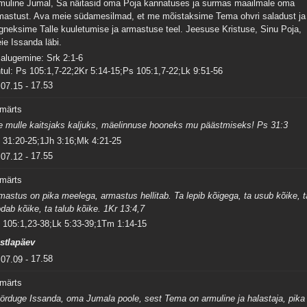
muline Jumal, Sa näitasid oma Poja kannatuses ja surmas maailmale oma
mastust. Ava meie südamesilmad, et me mõistaksime Tema ohvri saladust ja
rgneksime Talle kuuletumise ja armastuse teel. Jeesuse Kristuse, Sinu Poja,
ie Issanda läbi.
salugemine: Srk 2:1-6
tul: Ps 105:1,7-22;2Kr 5:14-15;Ps 105:1,7-22;Lk 9:51-56
07.15
-
17.53
 märts
e mulle kaitsjaks kaljuks, mäelinnuse hooneks mu päästmiseks! Ps 31:3
 31:20-25;1Jh 3:16;Mk 4:21-25
07.12
-
17.55
 märts
mastus on pika meelega, armastus hellitab. Ta lepib kõigega, ta usub kõike, t
odab kõike, ta talub kõike. 1Kr 13:4,7
 105:1,23-38;Lk 5:33-39;1Tm 1:14-15
stlapäev
07.09
-
17.58
 märts
örduge Issanda, oma Jumala poole, sest Tema on armuline ja halastaja, pika