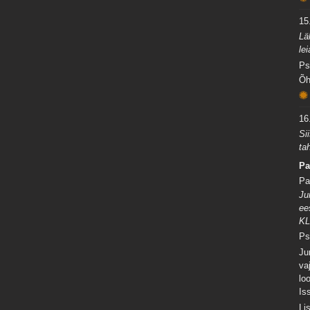
15
Lä
le
Ps
Õh
16
Si
ta
Pa
Pa
Ju
ee
KL
Ps
Ju
va
lo
Is
Li