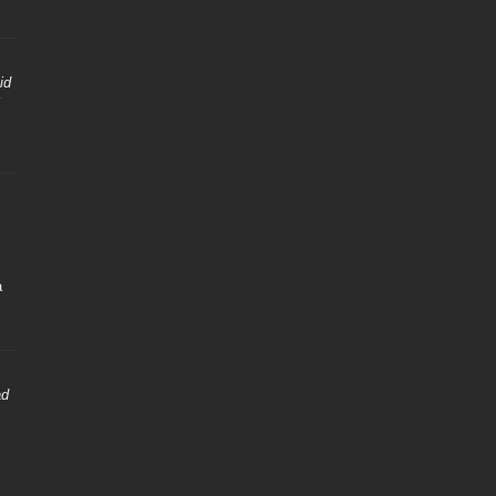
id
5
a
ad