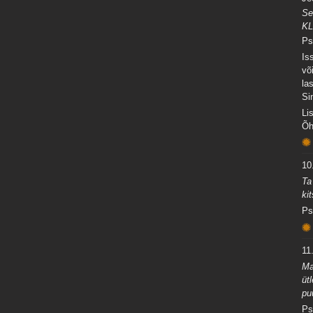
Se
KL
Ps
Is
võ
la
Si
Li
Õh
10
Ta
ki
Ps
11
Ma
üt
pu
Ps