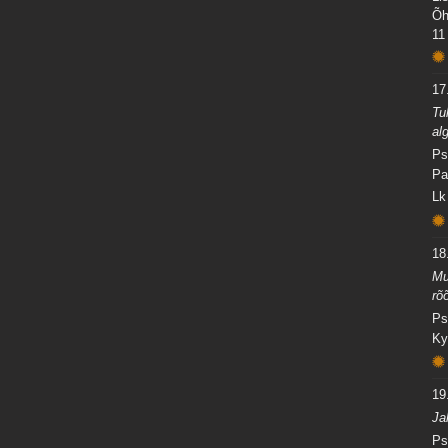
Õh
11
17
Tu
al
Ps
Pa
Lk
18
Mu
rõ
Ps
Ky
19
Ja
Ps