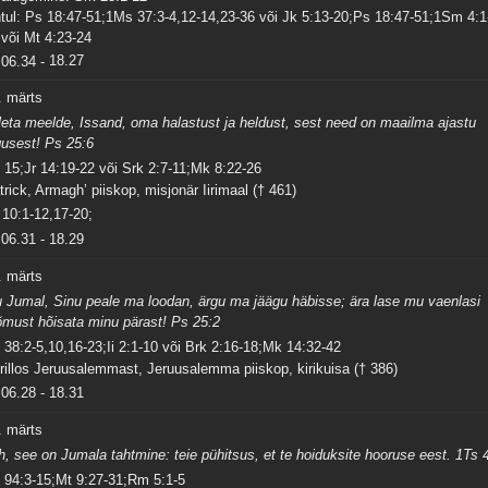
tul: Ps 18:47-51;1Ms 37:3-4,12-14,23-36 või Jk 5:13-20;Ps 18:47-51;1Sm 4:1
 või Mt 4:23-24
06.34
-
18.27
. märts
leta meelde, Issand, oma halastust ja heldust, sest need on maailma ajastu
gusest! Ps 25:6
 15;Jr 14:19-22 või Srk 2:7-11;Mk 8:22-26
trick, Armagh’ piiskop, misjonär Iirimaal († 461)
 10:1-12,17-20;
06.31
-
18.29
. märts
 Jumal, Sinu peale ma loodan, ärgu ma jäägu häbisse; ära lase mu vaenlasi
õmust hõisata minu pärast! Ps 25:2
 38:2-5,10,16-23;Ii 2:1-10 või Brk 2:16-18;Mk 14:32-42
rillos Jeruusalemmast, Jeruusalemma piiskop, kirikuisa († 386)
06.28
-
18.31
. märts
h, see on Jumala tahtmine: teie pühitsus, et te hoiduksite hooruse eest. 1Ts 
 94:3-15;Mt 9:27-31;Rm 5:1-5