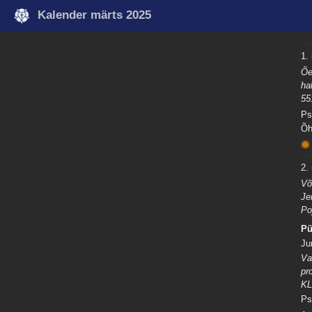
Kalender märts 2025
1.
Õe
ha
55
Ps
Õh
2.
Võ
Je
Po
Pü
Ju
Va
pr
KL
Ps