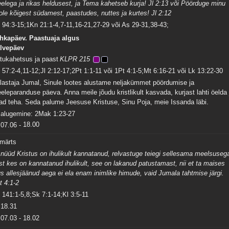
elega ja rikas heldusest, ja Tema kahetseb kurja! Jl 2:13 või Pöörduge minu
ole kõigest südamest, paastudes, nuttes ja kurtes! Jl 2:12
 94:3-15;1Kn 21:1-4,7-11,16-21,27-29 või As 29-31,38-43;
hkapäev. Paastuaja algus
lvepäev
tukahetsus ja paast
KLPR 215
 57:2-4,11-12;Jl 2:12-17;2Pt 1:1-11 või 1Pt 4:1-5;Mt 6:16-21 või Lk 13:22-30
lastaja Jumal, Sinule lootes alustame neljakümmet pöördumise ja
eleparanduse päeva. Anna meile jõudu kristlikult kasvada, kurjast lahti öelda 
ad teha. Seda palume Jeesuse Kristuse, Sinu Poja, meie Issanda läbi.
salugemine: 2Mak 1:23-27
07.06
-
18.00
 märts
 nüüd Kristus on ihulikult kannatanud, relvastuge teiegi sellesama meelsuseg
st kes on kannatanud ihulikult, see on lakanud patustamast, nii et ta maises
us allesjäänud aega ei ela enam inimlike himude, vaid Jumala tahtmise järgi.
t 4:1-2
 141:1-5,8;Sk 7:1-14;Kl 3:5-11
18.31
07.03
-
18.02