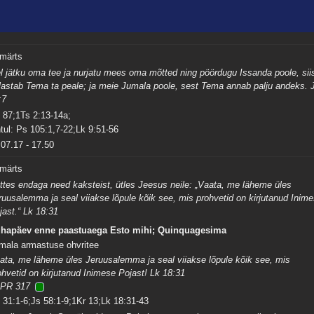
 märts
l jätku oma tee ja nurjatu mees oma mõtted ning pöördugu Issanda poole, sii
lastab Tema ta peale; ja meie Jumala poole, sest Tema annab palju andeks. 
:7
 87;1Ts 2:13-14a;
tul: Ps 105:1,7-22;Lk 9:51-56
07.17
-
17.50
 märts
ttes endaga need kaksteist, ütles Jeesus neile: „Vaata, me läheme üles
ruusalemma ja seal viiakse lõpule kõik see, mis prohvetid on kirjutanud Inim
jast.“ Lk 18:31
hapäev enne paastuaega Esto mihi; Quinquagesima
mala armastuse ohvritee
ata, me läheme üles Jeruusalemma ja seal viiakse lõpule kõik see, mis
ohvetid on kirjutanud Inimese Pojast! Lk 18:31
PR 317
 31:1-6;Js 58:1-9;1Kr 13;Lk 18:31-43