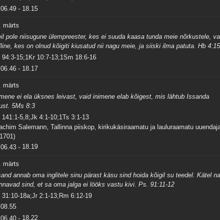
06.49
-
18.15
. märts
il pole niisugune ülempreester, kes ei suuda kaasa tunda meie nõrkustele, va
lline, kes on olnud kõigiti kiusatud nii nagu meie, ja siiski ilma patuta. Hb 4:1
 94:3-15;1Kr 10:7-13;1Sm 18:6-16
06.46
-
18.17
. märts
imene ei ela üksnes leivast, vaid inimene elab kõigest, mis lähtub Issanda
ust. 5Ms 8:3
 141:1-5,8;Jk 4:1-10;1Ts 3:1-13
achim Salemann, Tallinna piiskop, kirikukäsiraamatu ja lauluraamatu uuendaj
 1701)
06.43
-
18.19
. märts
sand annab oma inglitele sinu pärast käsu sind hoida kõigil su teedel. Kätel n
nnavad sind, et sa oma jalga ei lööks vastu kivi. Ps. 91:11-12
 31:10-18a;Jr 2:1-13;Rm 6:12-19
08.55
06.40
-
18.22