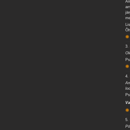
Ar
ar
jä
me
Li
Õh
3.
Ol
Ps
4.
Ar
lo
Ps
Va
5.
Pö