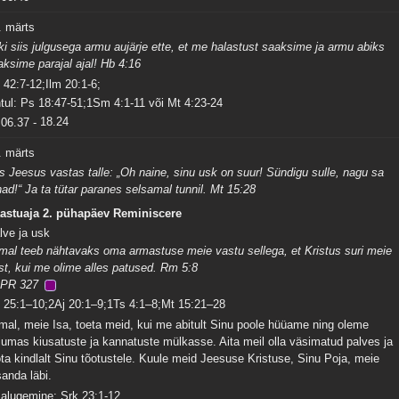
. märts
ki siis julgusega armu aujärje ette, et me halastust saaksime ja armu abiks
iaksime parajal ajal! Hb 4:16
 42:7-12;Ilm 20:1-6;
tul: Ps 18:47-51;1Sm 4:1-11 või Mt 4:23-24
06.37
-
18.24
. märts
is Jeesus vastas talle: „Oh naine, sinu usk on suur! Sündigu sulle, nagu sa
had!“ Ja ta tütar paranes selsamal tunnil. Mt 15:28
astuaja 2. pühapäev Reminiscere
lve ja usk
mal teeb nähtavaks oma armastuse meie vastu sellega, et Kristus suri meie
st, kui me olime alles patused. Rm 5:8
PR 327
 25:1–10;2Aj 20:1–9;1Ts 4:1–8;Mt 15:21–28
mal, meie Isa, toeta meid, kui me abitult Sinu poole hüüame ning oleme
jumas kiusatuste ja kannatuste mülkasse. Aita meil olla väsimatud palves ja
ota kindlalt Sinu tõotustele. Kuule meid Jeesuse Kristuse, Sinu Poja, meie
sanda läbi.
salugemine: Srk 23:1-12