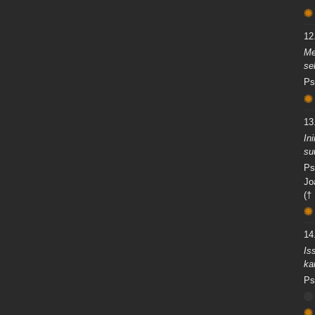
12
Me
se
Ps
13
In
su
Ps
Jo
(†
14
Is
ka
Ps