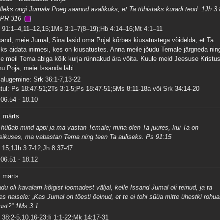
lleks ongi Jumala Poeg saanud avalikuks, et Ta tühistaks kuradi teod. 1Jh 3
PR 316
 91:1–4,11–12,15;1Ms 3:1–7(8–19);Hb 4:14–16;Mt 4:1–11
sand, meie Jumal, Sina lasid oma Pojal kõrbes kiusatustega võidelda, et Ta
iks aidata inimesi, kes on kiusatustes. Anna meile jõudu Temale järgneda nin
se meil Tema abiga kõik kurja rünnakud ära võita. Kuule meid Jeesuse Kristu
nu Poja, meie Issanda läbi.
salugemine: Srk 36:1-7,13-22
tul: Ps 18:47-51;2Ts 3:1-5;Ps 18:47-51;5Ms 8:11-18a või Srk 34:14-20
06.54
-
18.10
. märts
 hüüab mind appi ja ma vastan Temale; mina olen Ta juures, kui Ta on
tsikuses, ma vabastan Tema ning teen Ta auliseks. Ps 91:15
 15;1Jh 3:7-12;Jh 8:37-47
06.51
-
18.12
. märts
du oli kavalam kõigist loomadest väljal, kelle Issand Jumal oli teinud, ja ta
les naisele: „Kas Jumal on tõesti öelnud, et te ei tohi süüa mitte ühestki rohua
ust?“ 1Ms 3:1
 38:2-5,10,16-23;Ii 1:1-22;Mk 14:17-31