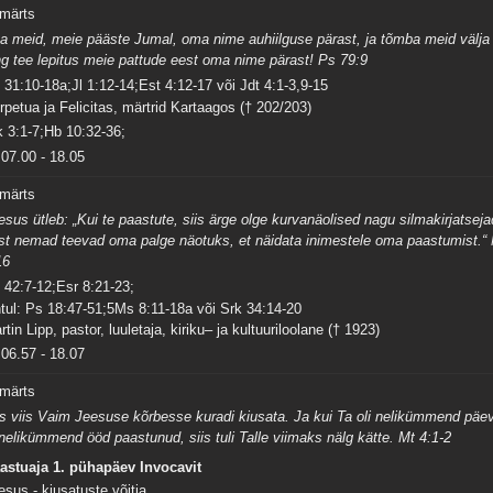
 märts
ta meid, meie pääste Jumal, oma nime auhiilguse pärast, ja tõmba meid välja
ng tee lepitus meie pattude eest oma nime pärast! Ps 79:9
 31:10-18a;Jl 1:12-14;Est 4:12-17 või Jdt 4:1-3,9-15
rpetua ja Felicitas, märtrid Kartaagos († 202/203)
k 3:1-7;Hb 10:32-36;
07.00
-
18.05
 märts
esus ütleb: „Kui te paastute, siis ärge olge kurvanäolised nagu silmakirjatseja
st nemad teevad oma palge näotuks, et näidata inimestele oma paastumist.“
16
 42:7-12;Esr 8:21-23;
tul: Ps 18:47-51;5Ms 8:11-18a või Srk 34:14-20
rtin Lipp, pastor, luuletaja, kiriku– ja kultuuriloolane († 1923)
06.57
-
18.07
 märts
is viis Vaim Jeesuse kõrbesse kuradi kiusata. Ja kui Ta oli nelikümmend päe
 nelikümmend ööd paastunud, siis tuli Talle viimaks nälg kätte. Mt 4:1-2
astuaja 1. pühapäev Invocavit
esus - kiusatuste võitja