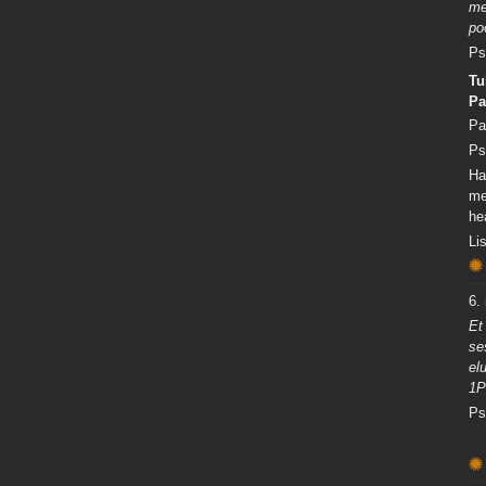
me
po
Ps
Tu
Pa
Pa
Ps
Ha
me
he
Li
6.
Et
se
el
1P
Ps