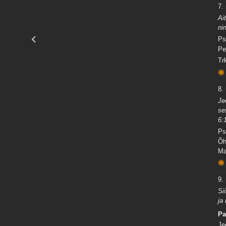
7.
Ai
ni
Ps
Pe
Tr
8.
Je
se
6:
Ps
Õh
Ma
9.
Si
ja
Pa
Je