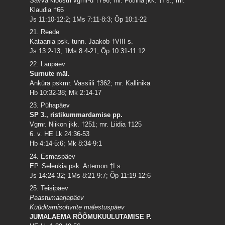
Savva kloostri vgmr-d †796; mr. Fotiina jkk. †I s.; mr.
Klaudia †66
Js 11:10-12:2; 1Ms 7:11-8:3; Õp 10:1-22
21. Reede
Kataania psk. tunn. Jaakob †VIII s.
Js 13:2-13; 1Ms 8:4-21; Õp 10:31-11:12
22. Laupäev
Surnute mäl.
Anküra pskmr. Vassiili †362; mr. Kallinika
Hb 10:32-38; Mk 2:14-17
23. Pühapäev
SP 3., ristikummardamise pp.
Vgmr. Niikon jkk. †251; mr. Liidia †125
6. v. HE Lk 24:36-53
Hb 4:14-5:6; Mk 8:34-9:1
24. Esmaspäev
EP. Seleukia psk. Artemon †I s.
Js 14:24-32; 1Ms 8:21-9:7; Õp 11:19-12:6
25. Teisipäev
Paastumaarjapäev
Küüditamisohvrite mälestuspäev
JUMALAEMA RÕÕMUKUULUTAMISE P.