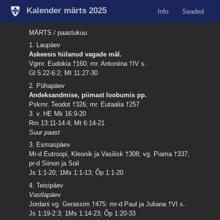
Kalender märts 2025
Info
Seaded
MÄRTS / paastukuu
1. Laupäev
Askeesis hiilanud vagade mäl.
Vgmr. Eudokia †160; mr. Antoniina †IV s.
Gl 5:22-6:2; Mt 11:27-30
2. Pühapäev
Andeksandmise, piimast loobumis pp.
Pskmr. Teodot †326; mr. Eutaalia †257
3. v. HE Mk 16:9-20
Rm 13:11-14:4; Mt 6:14-21
Suur paast
3. Esmaspäev
Mr-d Eutroopi, Kleonik ja Vasilisk †308; vg. Piama †337;
pr-d Siinon ja Soil
Js 1:1-20; 1Ms 1:1-13; Õp 1:1-20
4. Teisipäev
Vastlapäev
Jordani vg. Gerassim †475: mr-d Paul ja Juliana †VI s.
Js 1:19-2:3; 1Ms 1:14-23; Õp 1:20-33