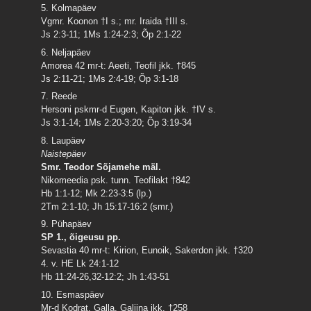
5. Kolmapäev
Vgmr. Koonon †I s.; mr. Iraida †III s.
Js 2:3-11; 1Ms 1:24-2:3; Õp 2:1-22
6. Neljapäev
Amorea 42 mr-t: Aeeti, Teofil jkk. †845
Js 2:11-21; 1Ms 2:4-19; Õp 3:1-18
7. Reede
Hersoni pskmr-d Eugen, Kapiton jkk. †IV s.
Js 3:1-14; 1Ms 2:20-3:20; Õp 3:19-34
8. Laupäev
Naistepäev
Smr. Teodor Sõjamehe mäl.
Nikomeedia psk. tunn. Teofilakt †842
Hb 1:1-12; Mk 2:23-3:5 (lp.)
2Tm 2:1-10; Jh 15:17-16:2 (smr.)
9. Pühapäev
SP 1., õigeusu pp.
Sevastia 40 mr-t: Kirion, Eunoik, Sakerdon jkk. †320
4. v. HE Lk 24:1-12
Hb 11:24-26,32-12:2; Jh 1:43-51
10. Esmaspäev
Mr-d Kodrat, Galla, Galiina jkk. †258