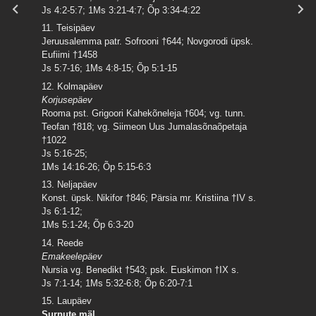
Js 4:2-5:7; 1Ms 3:21-4:7; Õp 3:34-4:22
11. Teisipäev
Jeruusalemma patr. Sofrooni †644; Novgorodi üpsk.
Eufiimi †1458
Js 5:7-16; 1Ms 4:8-15; Õp 5:1-15
12. Kolmapäev
Korjusepäev
Rooma pst. Grigoori Kahekõneleja †604; vg. tunn.
Teofan †818; vg. Siimeon Uus Jumalasõnaõpetaja
†1022
Js 5:16-25;
1Ms 14:16-26; Õp 5:15-6:3
13. Neljapäev
Konst. üpsk. Nikifor †846; Pärsia mr. Kristiina †IV s.
Js 6:1-12;
1Ms 5:1-24; Õp 6:3-20
14. Reede
Emakeelepäev
Nursia vg. Benedikt †543; psk. Euskimon †IX s.
Js 7:1-14; 1Ms 5:32-6:8; Õp 6:20-7:1
15. Laupäev
Surnute mäl.