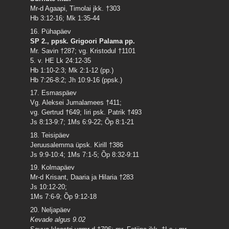
Mr-d Agaapi, Timolai jkk. †303
Hb 3:12-16; Mk 1:35-44
16. Pühapäev
SP 2., ppsk. Grigoori Palama pp.
Mr. Savin †287; vg. Kristodul †1101
5. v. HE Lk 24:12-35
Hb 1:10-2:3; Mk 2:1-12 (pp.)
Hb 7:26-8:2; Jh 10:9-16 (ppsk.)
17. Esmaspäev
Vg. Aleksei Jumalamees †411;
vg. Gertrud †649; Iiri psk. Patrik †493
Js 8:13-9:7; 1Ms 6:9-22; Õp 8:1-21
18. Teisipäev
Jeruusalemma üpsk. Kirill †386
Js 9:9-10:4; 1Ms 7:1-5; Õp 8:32-9:11
19. Kolmapäev
Mr-d Krisant, Daaria ja Hilaria †283
Js 10:12-20;
1Ms 7:6-9; Õp 9:12-18
20. Neljapäev
Kevade algus 9.02