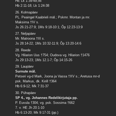
HE Lk 1:39-49,56
Hb 2:11-18; Lk 1:24-38
26. Kolmapäev
PL. Peaingel Kaabrieli mäl.; Pskmr. Montan ja mr.
Maksima †IV s.
Js 26:21-27:9; 1Ms 9:18-10:1; Õp 12:23-13:9
27. Neljapäev
Mr. Matroona †III s.
Js 28:14-22; 1Ms 10:32-11:9; Õp 13:20-14:6
28. Reede
Vg. Hilarion Uus †754; Oudova vg. Hilarion †1476
Js 29:13-23; 1Ms 12.1-7; Õp 14:15-26
29. Laupäev
Surnute mäl.
Petseri vg-d Mark, Joona ja Vassa †XV s.; Aretusa mr-d
psk. Markus, dk. Kirill †364
Hb 6:9-12; Mk 7:31-37
30. Pühapäev
SP 4., vg. Johannes Redelikirjutaja pp.
P. Euvula †304; vg. psk. Sossima †662
7. v. HE Jh 20:1-10
Hb 6:13-20; Mk 9:17-31 (pp.)