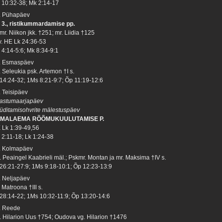
 10:32-38; Mk 2:14-17
. Pühapäev
 3., ristikummardamise pp.
mr. Niikon jkk. †251; mr. Liidia †125
 v. HE Lk 24:36-53
 4:14-5:6; Mk 8:34-9:1
. Esmaspäev
. Seleukia psk. Artemon †I s.
 14:24-32; 1Ms 8:21-9:7; Õp 11:19-12:6
. Teisipäev
astumaarjapäev
üditamisohvrite mälestuspäev
MALAEMA RÕÕMUKUULUTAMISE P.
 Lk 1:39-49,56
 2:11-18; Lk 1:24-38
. Kolmapäev
. Peaingel Kaabrieli mäl.; Pskmr. Montan ja mr. Maksima †IV s.
 26:21-27:9; 1Ms 9:18-10:1; Õp 12:23-13:9
. Neljapäev
 Matroona †III s.
 28:14-22; 1Ms 10:32-11:9; Õp 13:20-14:6
. Reede
. Hilarion Uus †754; Oudova vg. Hilarion †1476