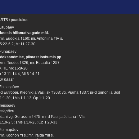
RTS / paastukuu
 Laupäev
keesis hiilanud vagade mäl.
mr. Eudokia †160; mr. Antoniina †IV s.
 5:22-6:2; Mt 11:27-30
 Pühapäev
deksandmise, piimast loobumis pp.
kmr. Teodot †326; mr. Eutaalia †257
 v. HE Mk 16:9-20
 13:11-14:4; Mt 6:14-21
ur paast
 Esmaspäev
d Eutroopi, Kleonik ja Vasilisk †308; vg. Piama †337; pr-d Siinon ja Soil
 1:1-20; 1Ms 1:1-13; Õp 1:1-20
 Teisipäev
stlapäev
rdani vg. Gerassim †475: mr-d Paul ja Juliana †VI s.
 1:19-2:3; 1Ms 1:14-23; Õp 1:20-33
 Kolmapäev
r. Koonon †I s.; mr. Iraida †III s.