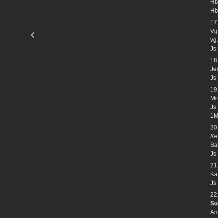
Hb
Hb
17
Vg
vg.
Js
18
Je
Js
19
Mr
Js
1M
20
Ke
Sav
Js
21
Ka
Js
22
Su
Ank