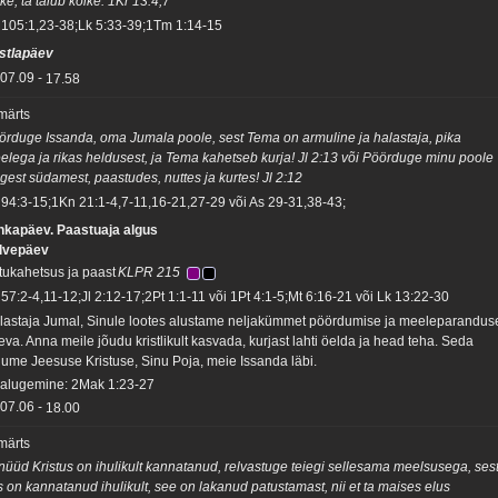
ke, ta talub kõike. 1Kr 13:4,7
 105:1,23-38;Lk 5:33-39;1Tm 1:14-15
stlapäev
07.09
-
17.58
 märts
örduge Issanda, oma Jumala poole, sest Tema on armuline ja halastaja, pika
elega ja rikas heldusest, ja Tema kahetseb kurja! Jl 2:13 või Pöörduge minu poole
igest südamest, paastudes, nuttes ja kurtes! Jl 2:12
 94:3-15;1Kn 21:1-4,7-11,16-21,27-29 või As 29-31,38-43;
hkapäev. Paastuaja algus
lvepäev
tukahetsus ja paast
KLPR 215
 57:2-4,11-12;Jl 2:12-17;2Pt 1:1-11 või 1Pt 4:1-5;Mt 6:16-21 või Lk 13:22-30
lastaja Jumal, Sinule lootes alustame neljakümmet pöördumise ja meeleparandus
eva. Anna meile jõudu kristlikult kasvada, kurjast lahti öelda ja head teha. Seda
lume Jeesuse Kristuse, Sinu Poja, meie Issanda läbi.
salugemine: 2Mak 1:23-27
07.06
-
18.00
 märts
 nüüd Kristus on ihulikult kannatanud, relvastuge teiegi sellesama meelsusega, ses
s on kannatanud ihulikult, see on lakanud patustamast, nii et ta maises elus