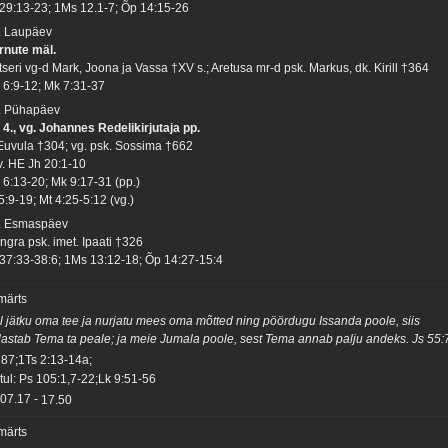
 29:13-23; 1Ms 12.1-7; Õp 14:15-26
. Laupäev
rnute mäl.
tseri vg-d Mark, Joona ja Vassa †XV s.; Aretusa mr-d psk. Markus, dk. Kirill †364
 6:9-12; Mk 7:31-37
. Pühapäev
 4., vg. Johannes Redelikirjutaja pp.
 Euvula †304; vg. psk. Sossima †662
 v. HE Jh 20:1-10
 6:13-20; Mk 9:17-31 (pp.)
5:9-19; Mt 4:25-5:12 (vg.)
. Esmaspäev
ngra psk. imet. Ipaati †326
 37:33-38:6; 1Ms 13:12-18; Õp 14:27-15:4
 märts
l jätku oma tee ja nurjatu mees oma mõtted ning pöördugu Issanda poole, siis
lastab Tema ta peale; ja meie Jumala poole, sest Tema annab palju andeks. Js 55:
 87;1Ts 2:13-14a;
tul: Ps 105:1,7-22;Lk 9:51-56
07.17
-
17.50
 märts