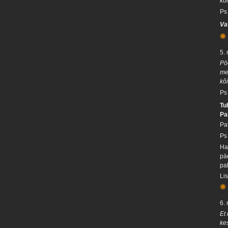
kõi
Ps
Va
5.
Pö
me
kõ
Ps
Tu
Pa
Pa
Ps
Ha
pä
pa
Li
6.
Et
ke