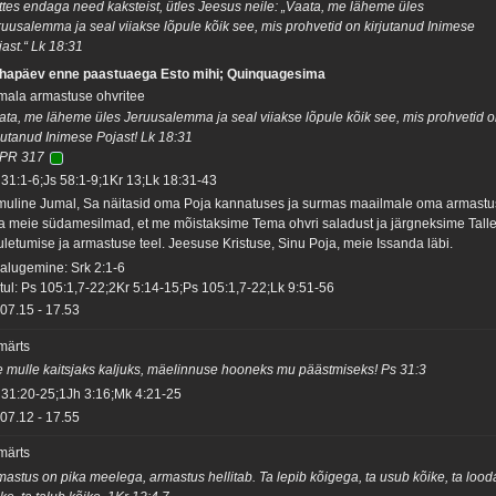
ttes endaga need kaksteist, ütles Jeesus neile: „Vaata, me läheme üles
ruusalemma ja seal viiakse lõpule kõik see, mis prohvetid on kirjutanud Inimese
jast.“ Lk 18:31
hapäev enne paastuaega Esto mihi; Quinquagesima
mala armastuse ohvritee
ata, me läheme üles Jeruusalemma ja seal viiakse lõpule kõik see, mis prohvetid 
rjutanud Inimese Pojast! Lk 18:31
PR 317
 31:1-6;Js 58:1-9;1Kr 13;Lk 18:31-43
muline Jumal, Sa näitasid oma Poja kannatuses ja surmas maailmale oma armastus
a meie südamesilmad, et me mõistaksime Tema ohvri saladust ja järgneksime Tall
uletumise ja armastuse teel. Jeesuse Kristuse, Sinu Poja, meie Issanda läbi.
salugemine: Srk 2:1-6
tul: Ps 105:1,7-22;2Kr 5:14-15;Ps 105:1,7-22;Lk 9:51-56
07.15
-
17.53
 märts
e mulle kaitsjaks kaljuks, mäelinnuse hooneks mu päästmiseks! Ps 31:3
 31:20-25;1Jh 3:16;Mk 4:21-25
07.12
-
17.55
 märts
mastus on pika meelega, armastus hellitab. Ta lepib kõigega, ta usub kõike, ta loo