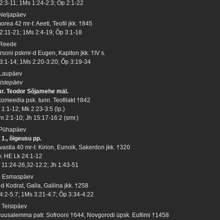
 2:3-11; 1Ms 1:24-2:3; Õp 2:1-22
 Neljapäev
rea 42 mr-t: Aeeti, Teofil jkk. †845
 2:11-21; 1Ms 2:4-19; Õp 3:1-18
 Reede
rsoni pskmr-d Eugen, Kapiton jkk. †IV s.
 3:1-14; 1Ms 2:20-3:20; Õp 3:19-34
 Laupäev
istepäev
r. Teodor Sõjamehe mäl.
komeedia psk. tunn. Teofilakt †842
1:1-12; Mk 2:23-3:5 (lp.)
m 2:1-10; Jh 15:17-16:2 (smr.)
 Pühapäev
 1., õigeusu pp.
vastia 40 mr-t: Kirion, Eunoik, Sakerdon jkk. †320
 v. HE Lk 24:1-12
 11:24-26,32-12:2; Jh 1:43-51
. Esmaspäev
d Kodrat, Galla, Galiina jkk. †258
 4:2-5:7; 1Ms 3:21-4:7; Õp 3:34-4:22
. Teisipäev
ruusalemma patr. Sofrooni †644; Novgorodi üpsk. Eufiimi †1458