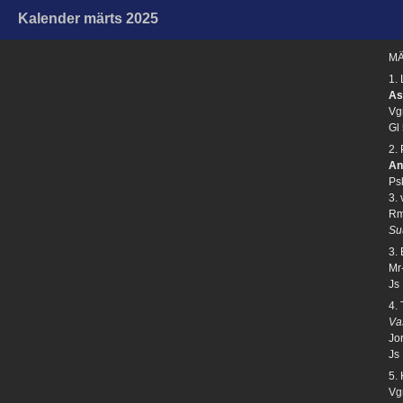
Kalender märts 2025
MÄ
1.
As
Vg
Gl
2.
An
Ps
3.
Rm
Su
3.
Mr-
Js
4.
Va
Jo
Js
5.
Vgm