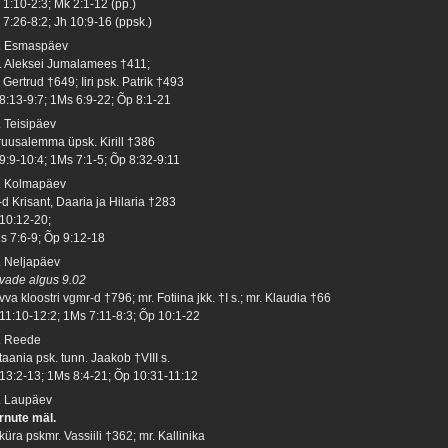
 1:10-2:3; Mk 2:1-12 (pp.)
 7:26-8:2; Jh 10:9-16 (ppsk.)
. Esmaspäev
. Aleksei Jumalamees †411;
 Gertrud †649; Iiri psk. Patrik †493
 8:13-9:7; 1Ms 6:9-22; Õp 8:1-21
. Teisipäev
ruusalemma üpsk. Kirill †386
 9:9-10:4; 1Ms 7:1-5; Õp 8:32-9:11
. Kolmapäev
-d Krisant, Daaria ja Hilaria †283
 10:12-20;
s 7:6-9; Õp 9:12-18
. Neljapäev
vade algus 9.02
va kloostri vgmr-d †796; mr. Fotiina jkk. †I s.; mr. Klaudia †66
 11:10-12:2; 1Ms 7:11-8:3; Õp 10:1-22
. Reede
taania psk. tunn. Jaakob †VIII s.
 13:2-13; 1Ms 8:4-21; Õp 10:31-11:12
. Laupäev
rnute mäl.
üra pskmr. Vassiili †362; mr. Kallinika