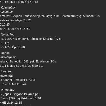
 5:7-16; 1Ms 4:8-15; Õp 5:1-15
. Kolmapäev
rjusepäev
oma pst. Grigoori Kahekõneleja †604; vg. tunn. Teofan †818; vg. Siimeon Uus
malasõnaõpetaja †1022
 5:16-25;
s 14:16-26; Õp 5:15-6:3
. Neljapäev
st. üpsk. Nikifor †846; Pärsia mr. Kristiina †IV s.
6:1-12;
s 5:1-24; Õp 6:3-20
. Reede
akeelepäev
rsia vg. Benedikt †543; psk. Euskimon †IX s.
 7:1-14; 1Ms 5:32-6:8; Õp 6:20-7:1
. Laupäev
rnute mäl.
-d Agaapi, Timolai jkk. †303
 3:12-16; Mk 1:35-44
. Pühapäev
 2., ppsk. Grigoori Palama pp.
. Savin †287; vg. Kristodul †1101
 v. HE Lk 24:12-35