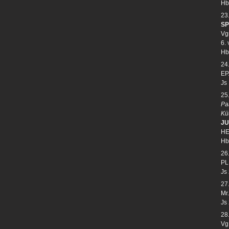
Hb
23
SP
Vg
6.
Hb
24
EP
Js
25
Pa
Kü
JU
HE
Hb
26
PL
Js
27
Mr.
Js
28
Vg