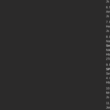
Js
6.
Amo
Js
7.
He
Js
8.
Na
Sm
Ni
Hb 
2T
9.
SP
Se
4.
Hb
10
Mr-
Js
11
Je