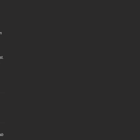
on
t.
e
dab