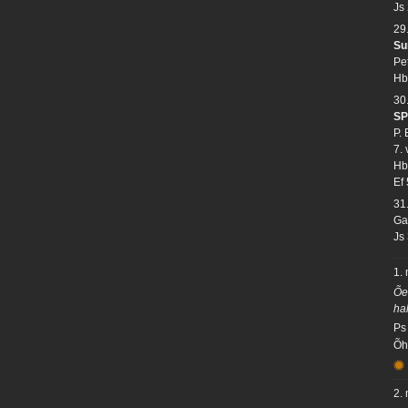
Js
29
Su
Pe
Hb
30
SP
P.
7.
Hb
Ef 
31
Ga
Js
1.
Õe
ha
Ps
Õh
2.