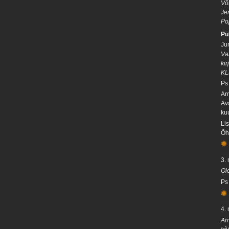
Võ
Je
Po
Pü
Ju
Va
ki
KL
Ps
Ar
Av
ku
Li
Õh
3.
Ol
Ps
4.
Ar