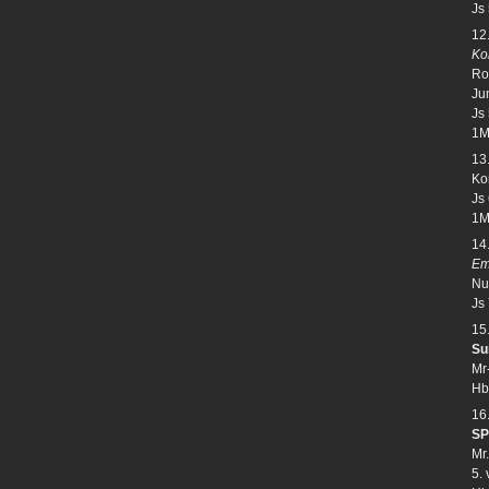
Js
12
Ko
Ro
Ju
Js
1M
13
Kon
Js 
1M
14
Em
Nu
Js
15
Su
Mr
Hb
16
SP
Mr
5.