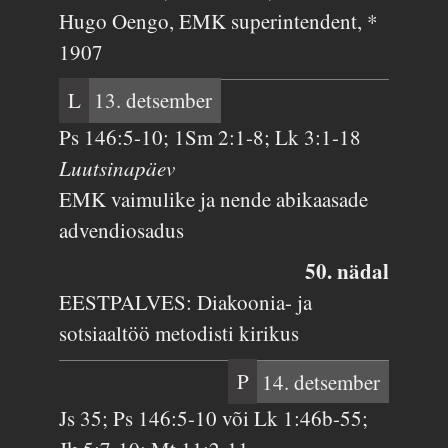
Hugo Oengo, EMK superintendent, *
1907
L
13. detsember
Ps 146:5-10; 1Sm 2:1-8; Lk 3:1-18
Luutsinapäev
EMK vaimulike ja nende abikaasade
advendiosadus
50. nädal
EESTPALVES: Diakoonia- ja
sotsiaaltöö metodisti kirikus
P
14. detsember
Js 35; Ps 146:5-10 või Lk 1:46b-55;