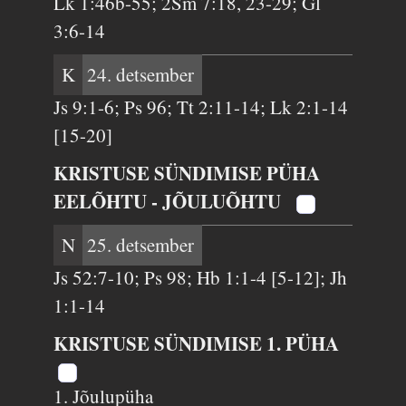
Lk 1:46b-55; 2Sm 7:18, 23-29; Gl
3:6-14
K
24. detsember
Js 9:1-6; Ps 96; Tt 2:11-14; Lk 2:1-14
[15-20]
KRISTUSE SÜNDIMISE PÜHA
EELÕHTU - JÕULUÕHTU
N
25. detsember
Js 52:7-10; Ps 98; Hb 1:1-4 [5-12]; Jh
1:1-14
KRISTUSE SÜNDIMISE 1. PÜHA
1. Jõulupüha