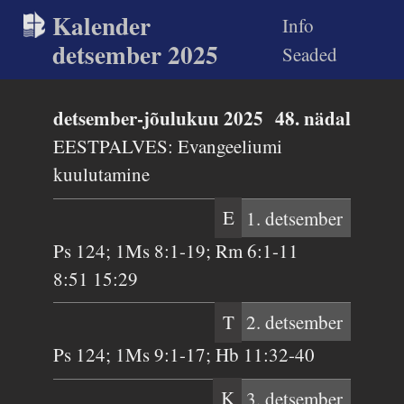
Kalender
Info
detsember 2025
Seaded
detsember-jõulukuu 2025
48. nädal
EESTPALVES: Evangeeliumi
kuulutamine
E
1. detsember
Ps 124; 1Ms 8:1-19; Rm 6:1-11
8:51 15:29
T
2. detsember
Ps 124; 1Ms 9:1-17; Hb 11:32-40
K
3. detsember