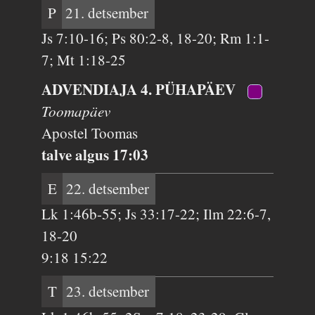
P
21. detsember
Js 7:10-16; Ps 80:2-8, 18-20; Rm 1:1-
7; Mt 1:18-25
ADVENDIAJA 4. PÜHAPÄEV
Toomapäev
Apostel Toomas
talve algus 17:03
E
22. detsember
Lk 1:46b-55; Js 33:17-22; Ilm 22:6-7,
18-20
9:18 15:22
T
23. detsember