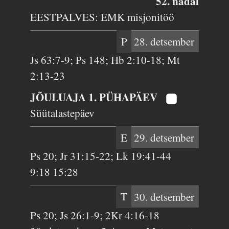
52. nädal
EESTPALVES: EMK misjonitöö
P
28. detsember
Js 63:7-9; Ps 148; Hb 2:10-18; Mt
2:13-23
JÕULUAJA 1. PÜHAPÄEV
Süütalastepäev
E
29. detsember
Ps 20; Jr 31:15-22; Lk 19:41-44
9:18 15:28
T
30. detsember
Ps 20; Js 26:1-9; 2Kr 4:16-18