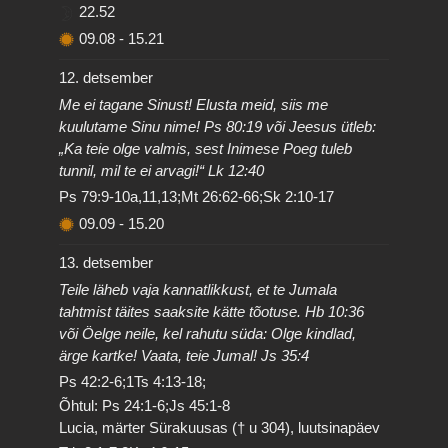
22.52
09.08
-
15.21
12. detsember
Me ei tagane Sinust! Elusta meid, siis me
kuulutame Sinu nime! Ps 80:19 või Jeesus ütleb:
„Ka teie olge valmis, sest Inimese Poeg tuleb
tunnil, mil te ei arvagi!“ Lk 12:40
Ps 79:9-10a,11,13;Mt 26:62-66;Sk 2:10-17
09.09
-
15.20
13. detsember
Teile läheb vaja kannatlikkust, et te Jumala
tahtmist täites saaksite kätte tõotuse. Hb 10:36
või Öelge neile, kel rahutu süda: Olge kindlad,
ärge kartke! Vaata, teie Jumal! Js 35:4
Ps 42:2-6;1Ts 4:13-18;
Õhtul: Ps 24:1-6;Js 45:1-8
Lucia, märter Sürakuusas († u 304), luutsinapäev