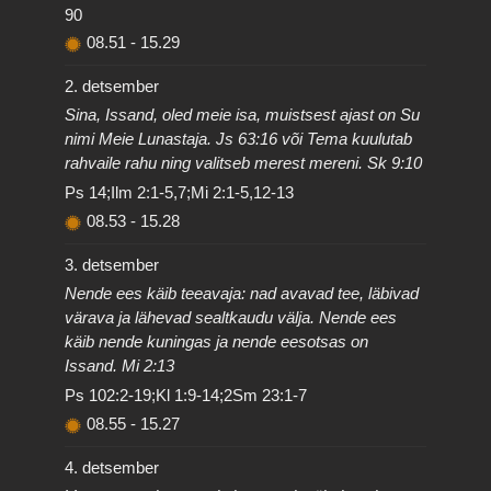
90
08.51
-
15.29
2. detsember
Sina, Issand, oled meie isa, muistsest ajast on Su
nimi Meie Lunastaja. Js 63:16 või Tema kuulutab
rahvaile rahu ning valitseb merest mereni. Sk 9:10
Ps 14;Ilm 2:1-5,7;Mi 2:1-5,12-13
08.53
-
15.28
3. detsember
Nende ees käib teeavaja: nad avavad tee, läbivad
värava ja lähevad sealtkaudu välja. Nende ees
käib nende kuningas ja nende eesotsas on
Issand. Mi 2:13
Ps 102:2-19;Kl 1:9-14;2Sm 23:1-7
08.55
-
15.27
4. detsember