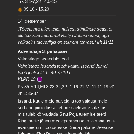
Trk 3:1-7;2Kr 4:6-15;
09.10
-
15.20
14. detsember
„Tõesti, ma ütlen teile, naisest sündinute seast ei
ole tõusnud suuremat Ristija Johannesest, aga
väikseim taevariigis on suurem temast.“ Mt 11:11
Advendiaja 3. pühapäev
Valmistage Issandale teed
Valmistage Issanda teed; vaata, Issand Jumal
tuleb jõuliselt! Js 40:3a,10a
KLPR 10
Ps 85:9-14;Ml 3:23-24;2Pt 1:19-21;Mt 11:11-19 või
Jh 1:35-37
Issand, kuule meie palveid ja too valgust meie
südame pimedusse, et me näeksime takistusi,
mis tuleb kõrvaldada Sinu Poja tulemise teelt!
Kingi meile jõudu meeleparanduseks ja anna usku
evangeeliumi tõotustesse. Seda palume Jeesuse
Kristuse, Sinu Poja, meie Issanda läbi.