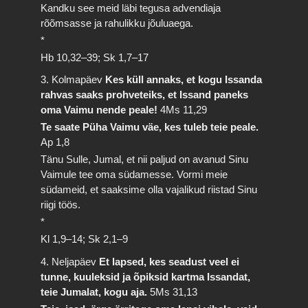
Kandku see meid läbi tegusa advendiaja
rõõmsasse ja rahulikku jõuluaega.
*
Hb 10,32–39; Sk 1,7–17
3. Kolmapäev
Kes küll annaks, et kogu Issanda
rahvas saaks prohveteiks, et Issand paneks
oma Vaimu nende peale!
4Ms 11,29
Te saate Püha Vaimu väe, kes tuleb teie peale.
Ap 1,8
Tänu Sulle, Jumal, et nii paljud on avanud Sinu
Vaimule tee oma südamesse. Vormi meie
südameid, et saaksime olla vajalikud riistad Sinu
riigi töös.
*
Kl 1,9–14; Sk 2,1–9
4. Neljapäev
Et lapsed, kes seadust veel ei
tunne, kuuleksid ja õpiksid kartma Issandat,
teie Jumalat, kogu aja.
5Ms 31,13