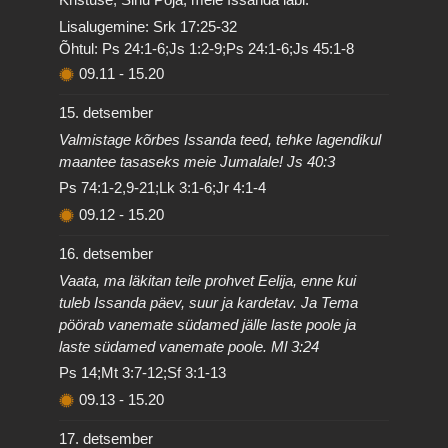
Lisalugemine: Srk 17:25-32
Õhtul: Ps 24:1-6;Js 1:2-9;Ps 24:1-6;Js 45:1-8
09.11
-
15.20
15. detsember
Valmistage kõrbes Issanda teed, tehke lagendikul
maantee tasaseks meie Jumalale! Js 40:3
Ps 74:1-2,9-21;Lk 3:1-6;Jr 4:1-4
09.12
-
15.20
16. detsember
Vaata, ma läkitan teile prohvet Eelija, enne kui
tuleb Issanda päev, suur ja kardetav. Ja Tema
pöörab vanemate südamed jälle laste poole ja
laste südamed vanemate poole. Ml 3:24
Ps 14;Mt 3:7-12;Sf 3:1-13
09.13
-
15.20
17. detsember