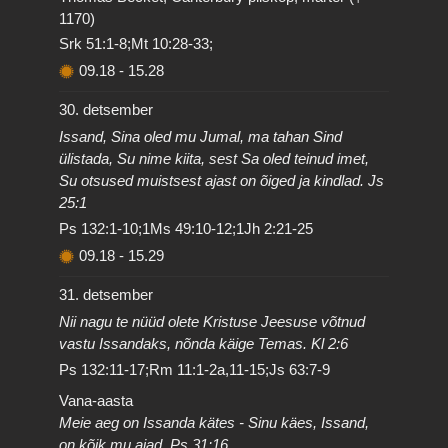
1170)
Srk 51:1-8;Mt 10:28-33;
09.18
-
15.28
30. detsember
Issand, Sina oled mu Jumal, ma tahan Sind
ülistada, Su nime kiita, sest Sa oled teinud imet,
Su otsused muistsest ajast on õiged ja kindlad. Js
25:1
Ps 132:1-10;1Ms 49:10-12;1Jh 2:21-25
09.18
-
15.29
31. detsember
Nii nagu te nüüd olete Kristuse Jeesuse võtnud
vastu Issandaks, nõnda käige Temas. Kl 2:6
Ps 132:11-17;Rm 11:1-2a,11-15;Js 63:7-9
Vana-aasta
Meie aeg on Issanda kätes - Sinu käes, Issand,
on kõik mu ajad. Ps 31:16