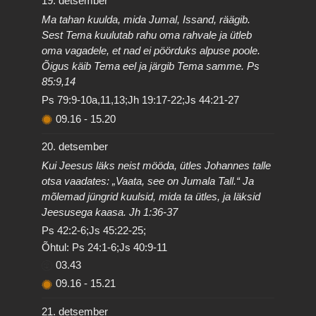
19. detsember
Ma tahan kuulda, mida Jumal, Issand, räägib.
Sest Tema kuulutab rahu oma rahvale ja ütleb
oma vagadele, et nad ei pöörduks alpuse poole.
Õigus käib Tema eel ja järgib Tema samme. Ps
85:9,14
Ps 79:9-10a,11,13;Jh 19:17-22;Js 44:21-27
09.16
-
15.20
20. detsember
Kui Jeesus läks neist mööda, ütles Johannes talle
otsa vaadates: „Vaata, see on Jumala Tall.“ Ja
mõlemad jüngrid kuulsid, mida ta ütles, ja läksid
Jeesusega kaasa. Jh 1:36-37
Ps 42:2-6;Js 45:22-25;
Õhtul: Ps 24:1-6;Js 40:9-11
03.43
09.16
-
15.21
21. detsember