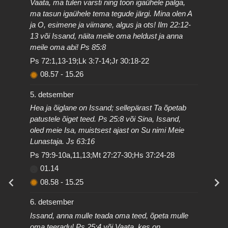
Vaata, ma tulen varsti ning toon igaühele palga,
ma tasun igaühele tema tegude järgi. Mina olen A
ja O, esimene ja viimane, algus ja ots! Ilm 22:12-
13 või Issand, näita meile oma heldust ja anna
meile oma abi! Ps 85:8
Ps 72:1,13-19;Lk 3:7-14;Jr 30:18-22
08.57
-
15.26
5. detsember
Hea ja õiglane on Issand; sellepärast Ta õpetab
patustele õiget teed. Ps 25:8 või Sina, Issand,
oled meie Isa, muistsest ajast on Su nimi Meie
Lunastaja. Js 63:16
Ps 79:9-10a,11,13;Mt 27:27-30;Hs 37:24-28
01.14
08.58
-
15.25
6. detsember
Issand, anna mulle teada oma teed, õpeta mulle
oma teeradu! Ps 25:4 või Vaata, kes on