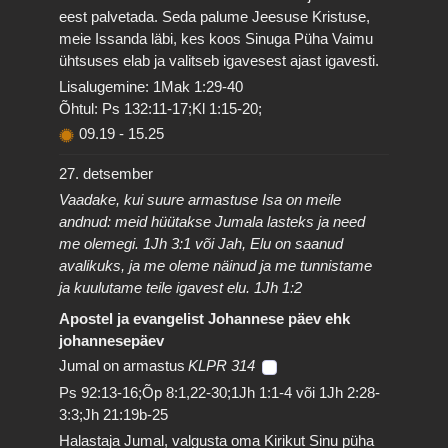
eest palvetada. Seda palume Jeesuse Kristuse,
meie Issanda läbi, kes koos Sinuga Püha Vaimu
ühtsuses elab ja valitseb igavesest ajast igavesti.
Lisalugemine: 1Mak 1:29-40
Õhtul: Ps 132:11-17;Kl 1:15-20;
09.19
-
15.25
27. detsember
Vaadake, kui suure armastuse Isa on meile
andnud: meid hüütakse Jumala lasteks ja need
me olemegi. 1Jh 3:1 või Jah, Elu on saanud
avalikuks, ja me oleme näinud ja me tunnistame
ja kuulutame teile igavest elu. 1Jh 1:2
Apostel ja evangelist Johannese päev ehk
johannesepäev
Jumal on armastus
KLPR 314
Ps 92:13-16;Õp 8:1,22-30;1Jh 1:1-4 või 1Jh 2:28-
3:3;Jh 21:19b-25
Halastaja Jumal, valgusta oma Kirikut Sinu püha