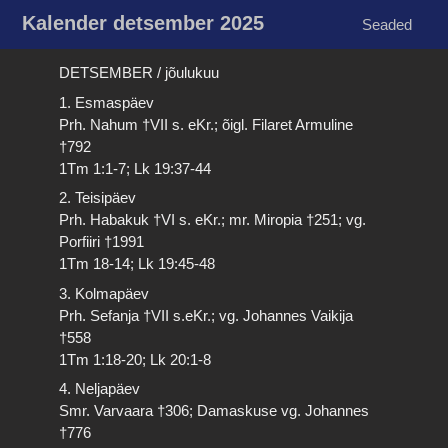
Kalender detsember 2025
Seaded
DETSEMBER / jõulukuu
1. Esmaspäev
Prh. Nahum †VII s. eKr.; õigl. Filaret Armuline
†792
1Tm 1:1-7; Lk 19:37-44
2. Teisipäev
Prh. Habakuk †VI s. eKr.; mr. Miropia †251; vg.
Porfiiri †1991
1Tm 18-14; Lk 19:45-48
3. Kolmapäev
Prh. Sefanja †VII s.eKr.; vg. Johannes Vaikija
†558
1Tm 1:18-20; Lk 20:1-8
4. Neljapäev
Smr. Varvaara †306; Damaskuse vg. Johannes
†776