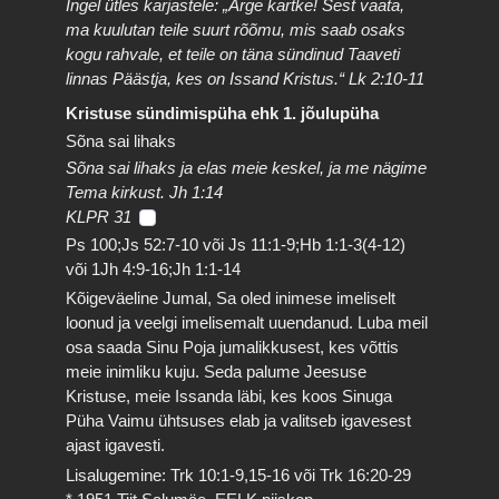
Ingel ütles karjastele: „Ärge kartke! Sest vaata,
ma kuulutan teile suurt rõõmu, mis saab osaks
kogu rahvale, et teile on täna sündinud Taaveti
linnas Päästja, kes on Issand Kristus.“ Lk 2:10-11
Kristuse sündimispüha ehk 1. jõulupüha
Sõna sai lihaks
Sõna sai lihaks ja elas meie keskel, ja me nägime
Tema kirkust. Jh 1:14
KLPR 31
Ps 100;Js 52:7-10 või Js 11:1-9;Hb 1:1-3(4-12)
või 1Jh 4:9-16;Jh 1:1-14
Kõigeväeline Jumal, Sa oled inimese imeliselt
loonud ja veelgi imelisemalt uuendanud. Luba meil
osa saada Sinu Poja jumalikkusest, kes võttis
meie inimliku kuju. Seda palume Jeesuse
Kristuse, meie Issanda läbi, kes koos Sinuga
Püha Vaimu ühtsuses elab ja valitseb igavesest
ajast igavesti.
Lisalugemine: Trk 10:1-9,15-16 või Trk 16:20-29