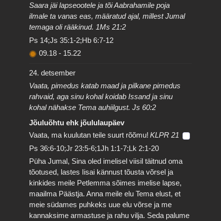
Saara jäi lapseootele ja tõi Aabrahamile poja
ilmale ta vanas eas, määratud ajal, millest Jumal
temaga oli rääkinud. 1Ms 21:2
Ps 14;Js 35:1-2;Hb 6:7-12
09.18
-
15.22
24. detsember
Vaata, pimedus katab maad ja pilkane pimedus
rahvaid, aga sinu kohal koidab Issand ja sinu
kohal nähakse Tema auhiilgust. Js 60:2
Jõuluõhtu ehk jõululaupäev
Vaata, ma kuulutan teile suurt rõõmu!
KLPR 21
Ps 36:6-10;Jr 23:5-6;1Jh 1:1-7;Lk 2:1-20
Püha Jumal, Sina oled imelisel viisil täitnud oma
tõotused, lastes Iisai kännust tõusta võrsel ja
kinkides meile Petlemma sõimes imelise lapse,
maailma Päästja. Anna meile elu Tema elust, et
meie südames puhkeks uue elu võrse ja me
kannaksime armastuse ja rahu vilja. Seda palume