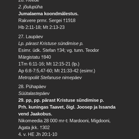
2. jõulupüha
Jumalaema koondmälestus.
Rakvere prmr. Sergei †1918
Hb 2:11-18; Mt 2:13-23
27. Laupäev
Lp. pärast Kristuse sündimise p.
Esimr. üdk. Stefan †34; vg. tunn. Teodor
Märgistatu †840
1Tm 6:11-16; Mt 12:15-21 (lp.)
Ap 6:8-7:5,47-60; Mt 21:33-42 (esimr.)
Metropoliit Stefanuse nimepäev
28. Pühapäev
Süütalastepäev
29. pp, pp. pärast Kristuse sündimise p.
Prh. kuningas Taavet, õigl. Joosep ja Issanda
vend Jaakobus.
Nikomeedia 28 000 mr-t: Mardooni, Migdooni,
Agata jkk. †302
4. v. HE Jh 20:1-10