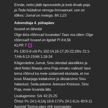
Ennäe, neitsi jääb lapseootele ja toob ilmale poja,
ja Teda hüütakse nimega Immaanuel, see on
tõlkes: Jumal on meiega. Mt 1:23
Advendiaja 4. pühapäev
Issand on lähedal
Olge ikka rõõmsad Issandas! Taas ma ütlen: Olge
rõõmsad! Issand on ligidal! Fl 4:4,5b
KLPR 7
Ps 130:5-8 või Ps 102:14,16-17,20-22;1Ms 21:1-
7;Hb 6:13-19;Mt 1:18-24
Kõigeväeline Jumal, Sina ülendad alandlikke ja
oled Neitsi Maarja oma Poja emaks valinud: lase
tema rõõmul ka meie südameid elustada, et me
koos Maarjaga kiidaksime ja ülistaksime Sinu
halastust. Seda palume Jeesuse Kristuse, Sinu
Poja, meie Issanda läbi.
Lisalugemine: Srk 42:15-25
Õhtul: Ps 24:1-6;1Aj 16:8-17;Ps 24:1-6;Js 40:9-11
Apostel Tooma päev ehk toomapäev