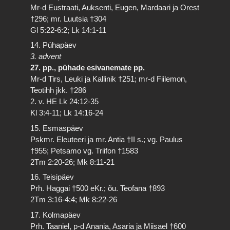
Mr-d Eustraati, Auksenti, Eugen, Mardaari ja Orest
†296; mr. Luutsia †304
Gl 5:22-6:2; Lk 14:1-11
14. Pühapäev
3. advent
27. pp., pühade esivanemate pp.
Mr-d Tirs, Leuki ja Kallinik †251; mr-d Fiilemon,
Teotihh jkk. †286
2. v. HE Lk 24:12-35
Kl 3:4-11; Lk 14:16-24
15. Esmaspäev
Pskmr. Eleuteeri ja mr. Antia †II s.; vg. Paulus
†955; Petsamo vg. Triifon †1583
2Tm 2:20-26; Mk 8:11-21
16. Teisipäev
Prh. Haggai †500 eKr.; õu. Teofana †893
2Tm 3:16-4:4; Mk 8:22-26
17. Kolmapäev
Prh. Taaniel, p-d Anania, Asaria ja Miisael †600