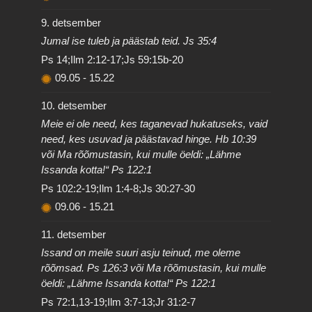
9. detsember
Jumal ise tuleb ja päästab teid. Js 35:4
Ps 14;Ilm 2:12-17;Js 59:15b-20
09.05
-
15.22
10. detsember
Meie ei ole need, kes taganevad hukatuseks, vaid
need, kes usuvad ja päästavad hinge. Hb 10:39
või Ma rõõmustasin, kui mulle öeldi: „Lähme
Issanda kotta!“ Ps 122:1
Ps 102:2-19;Ilm 1:4-8;Js 30:27-30
09.06
-
15.21
11. detsember
Issand on meile suuri asju teinud, me oleme
rõõmsad. Ps 126:3 või Ma rõõmustasin, kui mulle
öeldi: „Lähme Issanda kotta!“ Ps 122:1
Ps 72:1,13-19;Ilm 3:7-13;Jr 31:2-7