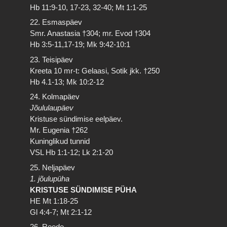
Hb 11:9-10, 17-23, 32-40; Mt 1:1-25
22. Esmaspäev
Smr. Anastasia †304; mr. Evod †304
Hb 3:5-11,17-19; Mk 9:42-10:1
23. Teisipäev
Kreeta 10 mr-t: Gelaasi, Sotik jkk. †250
Hb 4.1-13; Mk 10:2-12
24. Kolmapäev
Jõululaupäev
Kristuse sündimise eelpäev.
Mr. Eugenia †262
Kuninglikud tunnid
VSL Hb 1:1-12; Lk 2:1-20
25. Neljapäev
1. jõulupüha
KRISTUSE SÜNDIMISE PÜHA
HE Mt 1:18-25
Gl 4:4-7; Mt 2:1-12
26. Reede