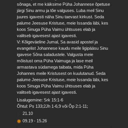
sõnaga, et me käiksime Püha Johannese õpetuse
järgi Sinu armu ja tõe valguses. Luba meil Sinu
juures igavesti näha Sinu taevast kirkust. Seda
palume Jeesuse Kristuse, meie Issanda läbi, kes
koos Sinuga Püha Vaimu ühtsuses elab ja
valitseb igavesest ajast igavesti.
V: Kõigeväeline Jumal, Sa avasid apostel ja
evangelist Johannese kaudu meile ligipääsu Sinu
igavese Sõna saladustele. Valgusta meie
mõistust oma Püha Vaimuga ja lase meil
armastava südamega taibata, mida Püha
Johannes meile Kristusest on kuulutanud. Seda
palume Jeesuse Kristuse, meie Issanda läbi, kes
koos Sinuga Püha Vaimu ühtsuses elab ja
valitseb igavesest ajast igavesti.
Lisalugemine: Srk 15:1-6
Õhtul: Ps 133;2Jh 1-6,9 või Õp 2:1-11;
21.10
09.19
-
15.26