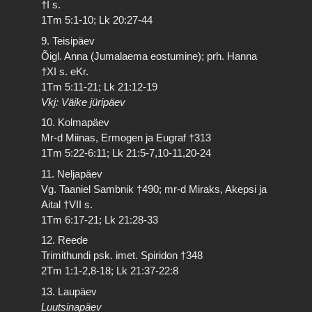
†I s.
1Tm 5:1-10; Lk 20:27-44
9. Teisipäev
Õigl. Anna (Jumalaema eostumine); prh. Hanna
†XI s. eKr.
1Tm 5:11-21; Lk 21:12-19
Vkj: Väike jüripäev
10. Kolmapäev
Mr-d Miinas, Ermogen ja Eugraf †313
1Tm 5:22-6:11; Lk 21:5-7,10-11,20-24
11. Neljapäev
Vg. Taaniel Sambnik †490; mr-d Miraks, Akepsi ja
Aital †VII s.
1Tm 6:17-21; Lk 21:28-33
12. Reede
Trimithundi psk. imet. Spiridon †348
2Tm 1:1-2,8-18; Lk 21:37-22:8
13. Laupäev
Luutsinapäev