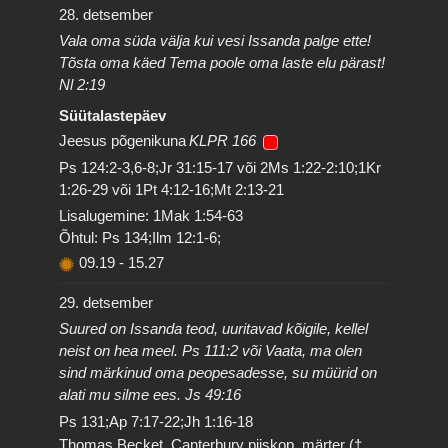
28. detsember
Vala oma süda välja kui vesi Issanda palge ette!
Tõsta oma käed Tema poole oma laste elu pärast!
Nl 2:19
Süütalastepäev
Jeesus põgenikuna
KLPR 166
Ps 124:2-3,6-8;Jr 31:15-17 või 2Ms 1:22-2:10;1Kr
1:26-29 või 1Pt 4:12-16;Mt 2:13-21
Lisalugemine: 1Mak 1:54-63
Õhtul: Ps 134;Ilm 12:1-6;
09.19
-
15.27
29. detsember
Suured on Issanda teod, uuritavad kõigile, kellel
neist on hea meel. Ps 111:2 või Vaata, ma olen
sind märkinud oma peopesadesse, su müürid on
alati mu silme ees. Js 49:16
Ps 131;Ap 7:17-22;Jh 1:16-18
Thomas Becket, Canterbury piiskop, märter (†