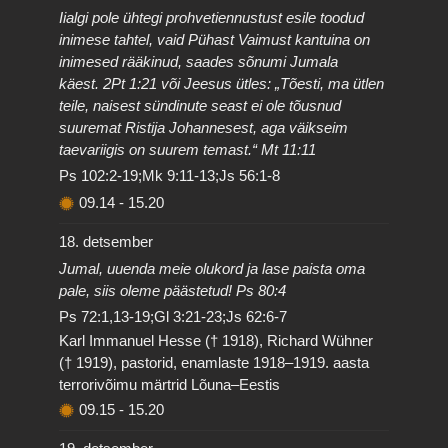
Iialgi pole ühtegi prohvetiennustust esile toodud
inimese tahtel, vaid Pühast Vaimust kantuina on
inimesed rääkinud, saades sõnumi Jumala
käest. 2Pt 1:21 või Jeesus ütles: „Tõesti, ma ütlen
teile, naisest sündinute seast ei ole tõusnud
suuremat Ristija Johannesest, aga väikseim
taevariigis on suurem temast.“ Mt 11:11
Ps 102:2-19;Mk 9:11-13;Js 56:1-8
09.14
-
15.20
18. detsember
Jumal, uuenda meie olukord ja lase paista oma
pale, siis oleme päästetud! Ps 80:4
Ps 72:1,13-19;Gl 3:21-23;Js 62:6-7
Karl Immanuel Hesse († 1918), Richard Wühner
(† 1919), pastorid, enamlaste 1918–1919. aasta
terrorivõimu märtrid Lõuna–Eestis
09.15
-
15.20