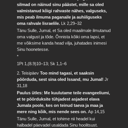
silmad on näinud sinu päästet, mille sa oled
valmistanud kõigi rahvaste nähes, valguseks,
mis peab ilmuma paganaile ja auhiilguseks
oma rahvale Iisraelile.
Lk 2,29–32
Tänu Sulle, Jumal, et Sa oled maailmale ilmutanud
oma valgust ja tõde. Õnnista kõiki oma lapsi, et
me võiksime kanda head vilja, juhatades inimesi
Sinu hoonetesse.
*
1Pt 1,(8.9)10–13; Sk 1,1–6
2. Teisipäev
Too mind tagasi, et saaksin
pöörduda, sest sina oled Issand, mu Jumal!
Jr
31,18
Paulus ütles: Me kuulutame teile evangeeliumi,
et te pöörduksite tühjadest asjadest elava
Jumala poole, kes on teinud taeva ja maa ja
mere ning kõik, mis nende sees on.
Ap 14,15
Tänu Sulle, Jumal, et tohime nii headel kui
halbadel päevadel usaldada Sinu hoolitsust.