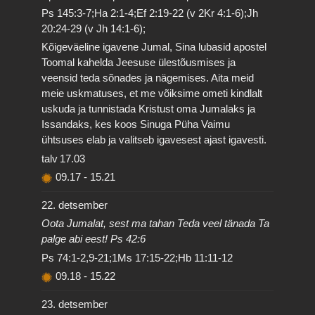
Ps 145:3-7;Ha 2:1-4;Ef 2:19-22 (v 2Kr 4:1-6);Jh
20:24-29 (v Jh 14:1-6);
Kõigeväeline igavene Jumal, Sina lubasid apostel
Toomal kahelda Jeesuse ülestõusmises ja
veensid teda sõnades ja nägemises. Aita meid
meie uskmatuses, et me võiksime ometi kindlalt
uskuda ja tunnistada Kristust oma Jumalaks ja
Issandaks, kes koos Sinuga Püha Vaimu
ühtsuses elab ja valitseb igavesest ajast igavesti.
talv
17.03
09.17
-
15.21
22. detsember
Oota Jumalat, sest ma tahan Teda veel tänada Ta
palge abi eest! Ps 42:6
Ps 74:1-2,9-21;1Ms 17:15-22;Hb 11:11-12
09.18
-
15.22
23. detsember