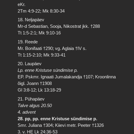
eKr.
2Tm 4:9-22; Mk 8:30-34
18. Neljapäev
Mr-d Sebastian, Sooja, Nikostrat jkk. †288
Tt 1:5-2:1; Mk 9:10-16
19. Reede
Mr. Bonifaati †290; vg. Aglaia †IV s.
Tt 1:15-2:10; Mk 9:33-41
20. Laupäev
Lp. enne Kristuse sündimise p.
EP. Pskmr. Ignaati Jumalakandja †107; Kroonlinna
õigl. Joann †1908
Gl 3:8-12; Lk 13:18-29
21. Pühapäev
Talve algus 20.50
4. advent
28. pp, pp. enne Kristuse sündimise p.
Smr. Juliana †304; Kiievi metr. Peeter †1326
3. v. HE Lk 24:36-53