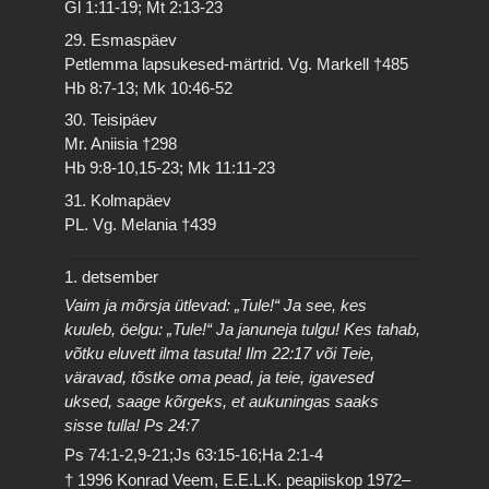
Gl 1:11-19; Mt 2:13-23
29. Esmaspäev
Petlemma lapsukesed-märtrid. Vg. Markell †485
Hb 8:7-13; Mk 10:46-52
30. Teisipäev
Mr. Aniisia †298
Hb 9:8-10,15-23; Mk 11:11-23
31. Kolmapäev
PL. Vg. Melania †439
1. detsember
Vaim ja mõrsja ütlevad: „Tule!“ Ja see, kes
kuuleb, öelgu: „Tule!“ Ja januneja tulgu! Kes tahab,
võtku eluvett ilma tasuta! Ilm 22:17 või Teie,
väravad, tõstke oma pead, ja teie, igavesed
uksed, saage kõrgeks, et aukuningas saaks
sisse tulla! Ps 24:7
Ps 74:1-2,9-21;Js 63:15-16;Ha 2:1-4
† 1996 Konrad Veem, E.E.L.K. peapiiskop 1972–