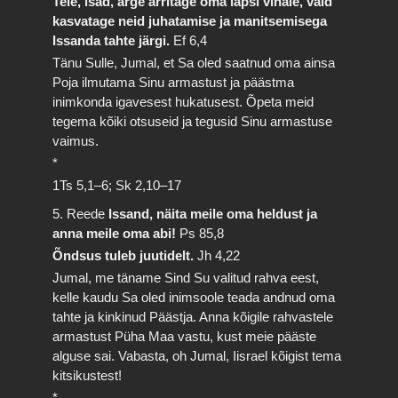
Teie, isad, ärge ärritage oma lapsi vihale, vaid
kasvatage neid juhatamise ja manitsemisega
Issanda tahte järgi.
Ef 6,4
Tänu Sulle, Jumal, et Sa oled saatnud oma ainsa
Poja ilmutama Sinu armastust ja päästma
inimkonda igavesest hukatusest. Õpeta meid
tegema kõiki otsuseid ja tegusid Sinu armastuse
vaimus.
*
1Ts 5,1–6; Sk 2,10–17
5. Reede
Issand, näita meile oma heldust ja
anna meile oma abi!
Ps 85,8
Õndsus tuleb juutidelt.
Jh 4,22
Jumal, me täname Sind Su valitud rahva eest,
kelle kaudu Sa oled inimsoole teada andnud oma
tahte ja kinkinud Päästja. Anna kõigile rahvastele
armastust Püha Maa vastu, kust meie pääste
alguse sai. Vabasta, oh Jumal, Iisrael kõigist tema
kitsikustest!
*