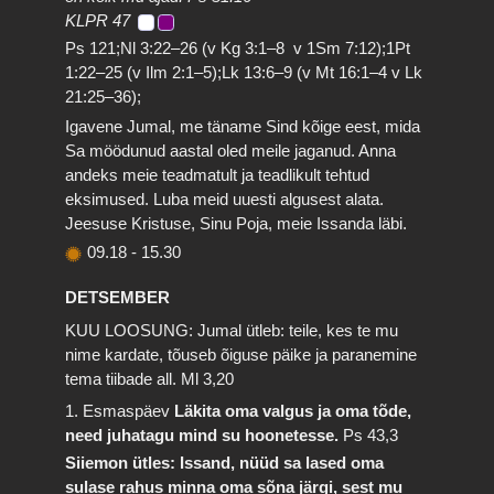
KLPR 47
Ps 121;Nl 3:22–26 (v Kg 3:1–8 v 1Sm 7:12);1Pt
1:22–25 (v Ilm 2:1–5);Lk 13:6–9 (v Mt 16:1–4 v Lk
21:25–36);
Igavene Jumal, me täname Sind kõige eest, mida
Sa möödunud aastal oled meile jaganud. Anna
andeks meie teadmatult ja teadlikult tehtud
eksimused. Luba meid uuesti algusest alata.
Jeesuse Kristuse, Sinu Poja, meie Issanda läbi.
09.18
-
15.30
DETSEMBER
KUU LOOSUNG: Jumal ütleb: teile, kes te mu
nime kardate, tõuseb õiguse päike ja paranemine
tema tiibade all.
Ml 3,20
1. Esmaspäev
Läkita oma valgus ja oma tõde,
need juhatagu mind su hoonetesse.
Ps 43,3
Siiemon ütles: Issand, nüüd sa lased oma
sulase rahus minna oma sõna järgi, sest mu