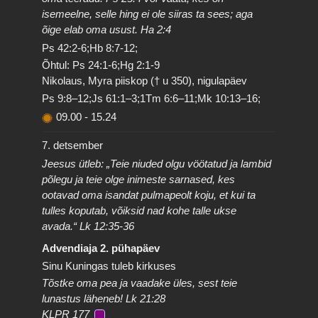
isemeelne, selle hing ei ole siiras ta sees; aga
õige elab oma usust. Ha 2:4
Ps 42:2-6;Hb 8:7-12;
Õhtul: Ps 24:1-6;Hg 2:1-9
Nikolaus, Myra piiskop († u 350), nigulapäev
Ps 9:8–12;Js 61:1–3;1Tm 6:6–11;Mk 10:13–16;
09.00
-
15.24
7. detsember
Jeesus ütleb: „Teie niuded olgu vöötatud ja lambid
põlegu ja teie olge inimeste sarnased, kes
ootavad oma isandat pulmapeolt koju, et kui ta
tulles koputab, võiksid nad kohe talle ukse
avada.“ Lk 12:35-36
Advendiaja 2. pühapäev
Sinu Kuningas tuleb kirkuses
Tõstke oma pea ja vaadake üles, sest teie
lunastus läheneb! Lk 21:28
KLPR 177