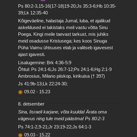
Ps 80:2-3,15-16(17-18)19-20;Js 35:3-6;Hb 10:35-
39;Lk 12:35-40
Kõigeväeline, halastaja Jumal, luba, et ajalikud
askeldused ei takistaks meil vastu võtta Sinu
Poega. Kingi meile taevast tarkust, mis juhiks
meid osadusse Kristusega; kes koos Sinuga
Püha Vaimu ühtsuses elab ja valitseb igavesest
ajast igavesti.
Lisalugemine: Brk 4:36-5:9
Õhtul: Ps 24:1-6;Js 26:7-12;Ps 24:1-6;Hg 2:1-9
Ambrosius, Milano piiskop, kirikuisa († 397)
Js 41:9b-13;Lk 22:24-30;
09.02
-
15.23
8. detsember
Sina, Iisraeli karjane, võta kuulda! Ärata oma
vägevus ning tule meid päästma! Ps 80:2-3
Ps 74:1-2,9-21;Jr 23:19-22;Js 64:1-3
09.03
-
15.22