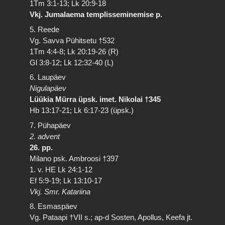
1Tm 3:1-13; Lk 20:9-18
Vkj. Jumalaema templisseminemise p.
5. Reede
Vg. Savva Pühitsetu †532
1Tm 4:4-8; Lk 20:19-26 (R)
Gl 3:8-12; Lk 12:32-40 (L)
6. Laupäev
Nigulapäev
Lüükia Mürra üpsk. imet. Nikolai †345
Hb 13:17-21; Lk 6:17-23 (üpsk.)
7. Pühapäev
2. advent
26. pp.
Milano psk. Ambroosi †397
1. v. HE Lk 24:1-12
Ef 5:9-19; Lk 13:10-17
Vkj. Smr. Katariina
8. Esmaspäev
Vg. Pataapi †VII s.; ap-d Sosten, Apollus, Keefa jt.