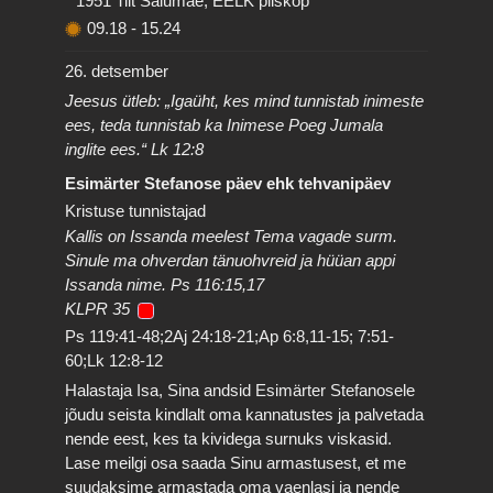
* 1951 Tiit Salumäe, EELK piiskop
09.18
-
15.24
26. detsember
Jeesus ütleb: „Igaüht, kes mind tunnistab inimeste
ees, teda tunnistab ka Inimese Poeg Jumala
inglite ees.“ Lk 12:8
Esimärter Stefanose päev ehk tehvanipäev
Kristuse tunnistajad
Kallis on Issanda meelest Tema vagade surm.
Sinule ma ohverdan tänuohvreid ja hüüan appi
Issanda nime. Ps 116:15,17
KLPR 35
Ps 119:41-48;2Aj 24:18-21;Ap 6:8,11-15; 7:51-
60;Lk 12:8-12
Halastaja Isa, Sina andsid Esimärter Stefanosele
jõudu seista kindlalt oma kannatustes ja palvetada
nende eest, kes ta kividega surnuks viskasid.
Lase meilgi osa saada Sinu armastusest, et me
suudaksime armastada oma vaenlasi ja nende