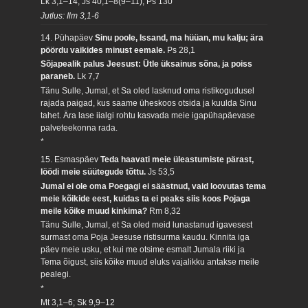
Lk 3,1–14; Js 40,1–8(9–11); Ps 130
Jutlus: Ilm 3,1-6
14. Pühapäev
Sinu poole, Issand, ma hüüan, mu kalju; ära
pöördu vaikides minust eemale.
Ps 28,1
Sõjapealik palus Jeesust: Ütle üksainus sõna, ja poiss
paraneb.
Lk 7,7
Tänu Sulle, Jumal, et Sa oled lasknud oma ristikogudusel
rajada paigad, kus saame üheskoos otsida ja kuulda Sinu
tahet. Ära lase iialgi rohtu kasvada meie igapühapäevase
palveteekonna rada.
*
15. Esmaspäev
Teda haavati meie üleastumiste pärast,
löödi meie süütegude tõttu.
Js 53,5
Jumal ei ole oma Poegagi ei säästnud, vaid loovutas tema
meie kõikide eest, kuidas ta ei peaks siis koos Pojaga
meile kõike muud kinkima?
Rm 8,32
Tänu Sulle, Jumal, et Sa oled meid lunastanud igavesest
surmast oma Poja Jeesuse ristisurma kaudu. Kinnita iga
päev meie usku, et kui me otsime esmalt Jumala riiki ja
Tema õigust, siis kõike muud eluks vajalikku antakse meile
pealegi.
*
Mt 3,1–6; Sk 9,9–12