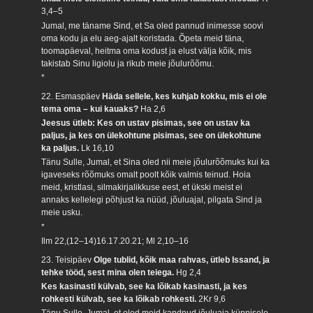
3,4–5
Jumal, me täname Sind, et Sa oled pannud inimesse soovi
oma kodu ja elu aeg-ajalt koristada. Õpeta meid täna,
toomapäeval, heitma oma kodust ja elust välja kõik, mis
takistab Sinu ligiolu ja rikub meie jõulurõõmu.
*
22. Esmaspäev
Häda sellele, kes kuhjab kokku, mis ei ole
tema oma – kui kauaks?
Ha 2,6
Jeesus ütleb: Kes on ustav pisimas, see on ustav ka
paljus, ja kes on ülekohtune pisimas, see on ülekohtune
ka paljus.
Lk 16,10
Tänu Sulle, Jumal, et Sina oled nii meie jõulurõõmuks kui ka
igaveseks rõõmuks omalt poolt kõik valmis teinud. Hoia
meid, kristlasi, silmakirjalikkuse eest, et ükski meist ei
annaks kellelegi põhjust ka nüüd, jõuluajal, pilgata Sind ja
meie usku.
*
Ilm 22,(12–14)16.17.20.21; Ml 2,10–16
23. Teisipäev
Olge tublid, kõik maa rahvas, ütleb Issand, ja
tehke tööd, sest mina olen teiega.
Hg 2,4
Kes kasinasti külvab, see ka lõikab kasinasti, ja kes
rohkesti külvab, see ka lõikab rohkesti.
2Kr 9,6