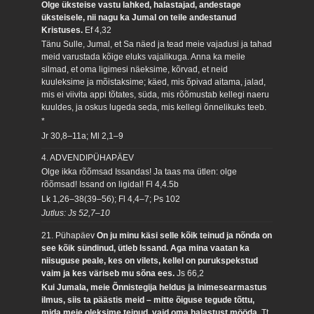
Olge üksteise vastu lahked, halastajad, andestage
üksteisele, nii nagu ka Jumal on teile andestanud
Kristuses.
Ef 4,32
Tänu Sulle, Jumal, et Sa näed ja tead meie vajadusi ja tahad
meid varustada kõige eluks vajalikuga. Anna ka meile
silmad, et oma ligimesi näeksime, kõrvad, et neid
kuuleksime ja mõistaksime; käed, mis õpivad aitama, jalad,
mis ei viivita appi tõtates, süda, mis rõõmustab kellegi naeru
kuuldes, ja oskus lugeda seda, mis kellegi õnnelikuks teeb.
*
Jr 30,8–11a; Ml 2,1–9
4. ADVENDIPÜHAPÄEV
Olge ikka rõõmsad Issandas! Ja taas ma ütlen: olge
rõõmsad! Issand on ligidal!
Fl 4,4.5b
Lk 1,26–38(39–56); Fl 4,4–7; Ps 102
Jutlus: Js 52,7–10
21. Pühapäev
On ju minu käsi selle kõik teinud ja nõnda on
see kõik sündinud, ütleb Issand. Aga mina vaatan ka
niisuguse peale, kes on vilets, kellel on purukspekstud
vaim ja kes väriseb mu sõna ees.
Js 66,2
Kui Jumala, meie Õnnistegija heldus ja inimesearmastus
ilmus, siis ta päästis meid – mitte õiguse tegude tõttu,
mida meie oleksime teinud, vaid oma halastust mööda.
Tt