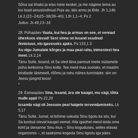
Sõna sai lihaks ja elas meie keskel, ja me nägime tema au
kui Isast ainusündinud Poja au, täis armu ja tõde.
Jh 1,14b
Lk 2,(22–24)25–38(39–40); 1Jh 1,1–4; Ps 2
Jutlus: Js 49,13–16
28. Pühapäev
Vaata, kui hea ja armas on see, et vennad
üheskoos elavad! Sest sinna on Issand seadnud
õnnistuse, elu igaveseks ajaks.
Ps 133,1.3
Au olgu Jumalale kõrges ja maa peal rahu, inimestest hea
meel.
Lk 2,14
Tänu Sulle, Issand, et Sa oled täna pannud meile südamele
püha teekonna Sinu kotta. Tee meid maa soolaks, et maailm
kristlaste üksmeelt, rõõmu ja rahu nähes tunnistaks: siin on
Jeesu jüngrid koos!
*
29. Esmaspäev
Sina, Issand, ära ole kaugel, mu vägi, tõtta
mulle appi!
Ps 22,20
Issanda vägi oli Jeesuse peal haigete tervendamiseks.
Lk
5,17
Tänu Sulle, Jumal, et tohime uskuda Sinu ligolu ka siis, kui
Sa tundud olevat kaugel eemal. Aita igaühel meist leida oma
koht ja ülesanne Sinu ihus – Sinu koguduses, selles elavas
organismis –, et saaksime kogeda Sinu ligiolu iga päev.