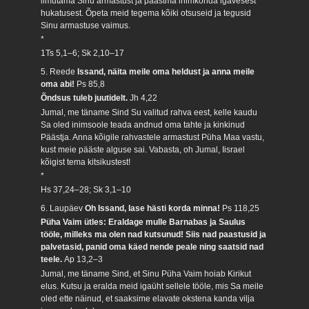
ilmutama Sinu armastust ja päästma inimkonda igavesest
hukatusest. Õpeta meid tegema kõiki otsuseid ja tegusid
Sinu armastuse vaimus.
*
1Ts 5,1–6; Sk 2,10–17
5. Reede
Issand, näita meile oma heldust ja anna meile
oma abi!
Ps 85,8
Õndsus tuleb juutidelt.
Jh 4,22
Jumal, me täname Sind Su valitud rahva eest, kelle kaudu
Sa oled inimsoole teada andnud oma tahte ja kinkinud
Päästja. Anna kõigile rahvastele armastust Püha Maa vastu,
kust meie pääste alguse sai. Vabasta, oh Jumal, Iisrael
kõigist tema kitsikustest!
*
Hs 37,24–28; Sk 3,1–10
6. Laupäev
Oh Issand, lase hästi korda minna!
Ps 118,25
Püha Vaim ütles: Eraldage mulle Barnabas ja Saulus
tööle, milleks ma olen nad kutsunud! Siis nad paastusid ja
palvetasid, panid oma käed nende peale ning saatsid nad
teele.
Ap 13,2–3
Jumal, me täname Sind, et Sinu Püha Vaim hoiab Kirikut
elus. Kutsu ja eralda meid igaüht sellele tööle, mis Sa meile
oled ette näinud, et saaksime elavate okstena kanda vilja