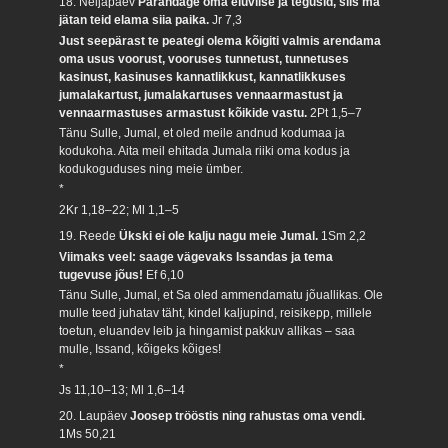
18. Neljapäev
Parandage oma eluviise ja tegusid, siis ma
jätan teid elama siia paika.
Jr 7,3
Just seepärast te peategi olema kõigiti valmis arendama
oma usus voorust, vooruses tunnetust, tunnetuses
kasinust, kasinuses kannatlikkust, kannatlikkuses
jumalakartust, jumalakartuses vennaarmastust ja
vennaarmastuses armastust kõikide vastu.
2Pt 1,5–7
Tänu Sulle, Jumal, et oled meile andnud kodumaa ja
kodukoha. Aita meil ehitada Jumala riiki oma kodus ja
kodukoguduses ning meie ümber.
*
2Kr 1,18–22; Ml 1,1–5
19. Reede
Ükski ei ole kalju nagu meie Jumal.
1Sm 2,2
Viimaks veel: saage vägevaks Issandas ja tema
tugevuse jõus!
Ef 6,10
Tänu Sulle, Jumal, et Sa oled ammendamatu jõuallikas. Ole
mulle teed juhatav täht, kindel kaljupind, reisikepp, millele
toetun, eluandev leib ja hingamist pakkuv allikas – saa
mulle, Issand, kõigeks kõiges!
*
Js 11,10–13; Ml 1,6–14
20. Laupäev
Joosep trööstis ning rahustas oma vendi.
1Ms 50,21