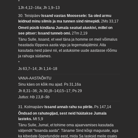
*
1Jh 4,12–16a; Jh 1,9–13
30. Teisipäev
Issand vastas Moosesele: Sa oled armu
leidnud minu silmis ja ma tunnen sind nimepidi.
2Ms 33,17
Ometi püsib kindlana Jumala seatud aluskivi, millel on
see pitser: Issand tunneb omi.
2Tm 2,19
Tänu Sulle, Issand, et veel täna ja homme on meil võimalus
heastada lõppeva aasta vigu ja tegematajätmisi. Aita
kasutada neid päevi nii, et astuksime uude aastasse rõõmu
ja rahuga südames.
*
Js 63,7–14; Jh 1,14–18
VANA-AASTAÕHTU
Sinu käes on kõik mu ajad.
Ps 31,16a
Jh 8,31–36; Js 30,(8–14)15–17; Ps 29
Jutlus: Hb 13,8–9b
31. Kolmapäev
Issand annab rahu su piirile.
Ps 147,14
Õndsad on rahutegijad, sest neid hüütakse Jumala
lasteks.
Mt 5,9
Tänu Sulle, Jumal, et tohime oma ajaarvamises kasutada
väljendit "Issanda aasta". Täname Sind kõigi magusate, aga
ka kibedate õppetundide eest, mida Sa lasksid meile osaks