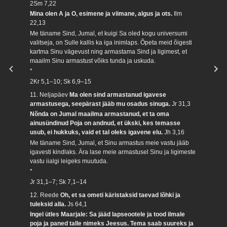
2Sm 7,22
Mina olen A ja O, esimene ja viimane, algus ja ots.
Ilm
22,13
Me täname Sind, Jumal, et kuigi Sa oled kogu universumi
valitseja, on Sulle kallis ka iga inimlaps. Õpeta meid õigesti
kartma Sinu vägevust ning armastama Sind ja ligimest, et
maailm Sinu armastust võiks tunda ja uskuda.
*
2Kr 5,1–10; Sk 6,9–15
11. Neljapäev
Ma olen sind armastanud igavese
armastusega, seepärast jääb mu osadus sinuga.
Jr 31,3
Nõnda on Jumal maailma armastanud, et ta oma
ainusündinud Poja on andnud, et ükski, kes temasse
usub, ei hukkuks, vaid et tal oleks igavene elu.
Jh 3,16
Me täname Sind, Jumal, et Sinu armastus meie vastu jääb
igavesti kindlaks. Ära lase meie armastusel Sinu ja ligimeste
vastu iialgi leigeks muutuda.
*
Jr 31,1–7; Sk 7,1–14
12. Reede
Oh, et sa ometi käristaksid taevad lõhki ja
tuleksid alla.
Js 64,1
Ingel ütles Maarjale: Sa jääd lapseootele ja tood ilmale
poja ja paned talle nimeks Jeesus. Tema saab suureks ja