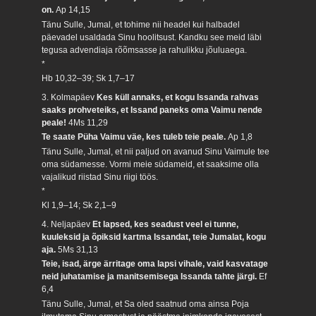
on.
Ap 14,15
Tänu Sulle, Jumal, et tohime nii headel kui halbadel
päevadel usaldada Sinu hoolitsust. Kandku see meid läbi
tegusa advendiaja rõõmsasse ja rahulikku jõuluaega.
*
Hb 10,32–39; Sk 1,7–17
3. Kolmapäev
Kes küll annaks, et kogu Issanda rahvas
saaks prohveteiks, et Issand paneks oma Vaimu nende
peale!
4Ms 11,29
Te saate Püha Vaimu väe, kes tuleb teie peale.
Ap 1,8
Tänu Sulle, Jumal, et nii paljud on avanud Sinu Vaimule tee
oma südamesse. Vormi meie südameid, et saaksime olla
vajalikud riistad Sinu riigi töös.
*
Kl 1,9–14; Sk 2,1–9
4. Neljapäev
Et lapsed, kes seadust veel ei tunne,
kuuleksid ja õpiksid kartma Issandat, teie Jumalat, kogu
aja.
5Ms 31,13
Teie, isad, ärge ärritage oma lapsi vihale, vaid kasvatage
neid juhatamise ja manitsemisega Issanda tahte järgi.
Ef
6,4
Tänu Sulle, Jumal, et Sa oled saatnud oma ainsa Poja