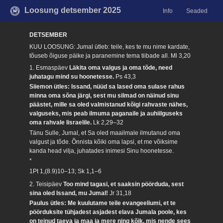
Loosung detsember 2025
Info
Seaded
DETSEMBER
KUU LOOSUNG: Jumal ütleb: teile, kes te mu nime kardate,
tõuseb õiguse päike ja paranemine tema tiibade all.
Ml 3,20
1. Esmaspäev
Läkita oma valgus ja oma tõde, need
juhatagu mind su hoonetesse.
Ps 43,3
Siiemon ütles: Issand, nüüd sa lased oma sulase rahus
minna oma sõna järgi, sest mu silmad on näinud sinu
päästet, mille sa oled valmistanud kõigi rahvaste nähes,
valguseks, mis peab ilmuma paganaile ja auhiilguseks
oma rahvale Iisraelile.
Lk 2,29–32
Tänu Sulle, Jumal, et Sa oled maailmale ilmutanud oma
valgust ja tõde. Õnnista kõiki oma lapsi, et me võiksime
kanda head vilja, juhatades inimesi Sinu hoonetesse.
*
1Pt 1,(8.9)10–13; Sk 1,1–6
2. Teisipäev
Too mind tagasi, et saaksin pöörduda, sest
sina oled Issand, mu Jumal!
Jr 31,18
Paulus ütles: Me kuulutame teile evangeeliumi, et te
pöörduksite tühjadest asjadest elava Jumala poole, kes
on teinud taeva ja maa ja mere ning kõik, mis nende sees