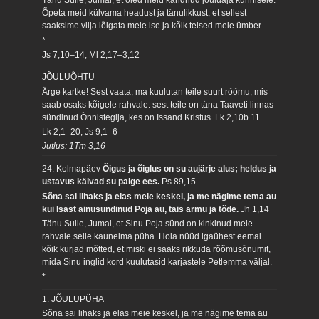
Tänu Sulle, Jumal, et oled meid kandnud jõuluaja künnisele.
Õpeta meid külvama headust ja tänulikkust, et sellest
saaksime vilja lõigata meie ise ja kõik teised meie ümber.
*
Js 7,10–14; Ml 2,17–3,12
JÕULUÕHTU
Ärge kartke! Sest vaata, ma kuulutan teile suurt rõõmu, mis
saab osaks kõigele rahvale: sest teile on täna Taaveti linnas
sündinud Õnnistegija, kes on Issand Kristus.
Lk 2,10b.11
Lk 2,1–20; Js 9,1–6
Jutlus: 1Tm 3,16
24. Kolmapäev
Õigus ja õiglus on su aujärje alus; heldus ja
ustavus käivad su palge ees.
Ps 89,15
Sõna sai lihaks ja elas meie keskel, ja me nägime tema au
kui Isast ainusündinud Poja au, täis armu ja tõde.
Jh 1,14
Tänu Sulle, Jumal, et Sinu Poja sünd on kinkinud meie
rahvale selle kauneima püha. Hoia nüüd igaühest eemal
kõik kurjad mõtted, et miski ei saaks rikkuda rõõmusõnumit,
mida Sinu inglid kord kuulutasid karjastele Petlemma väljal.
*
1. JÕULUPÜHA
Sõna sai lihaks ja elas meie keskel, ja me nägime tema au