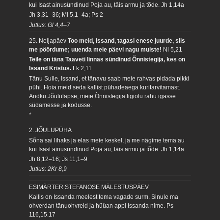
kui Isast ainusündinud Poja au, täis armu ja tõde.
Jh 1,14a
Jh 3,31–36; Mi 5,1–4a; Ps 2
Jutlus: Gl 4,4–7
25. Neljapäev
Too meid, Issand, tagasi enese juurde, siis
me pöördume; uuenda meie päevi nagu muiste!
Nl 5,21
Teile on täna Taaveti linnas sündinud Õnnistegija, kes on
Issand Kristus.
Lk 2,11
Tänu Sulle, Issand, et tänavu saab meie rahvas pidada pikki
pühi. Hoia meid seda kallist pühadeaega kuritarvitamast.
Andku Jõululapse, meie Õnnistegija ligiolu rahu igasse
südamesse ja kodusse.
*
2. JÕULUPÜHA
Sõna sai lihaks ja elas meie keskel, ja me nägime tema au
kui Isast ainusündinud Poja au, täis armu ja tõde.
Jh 1,14a
Jh 8,12–16; Js 11,1–9
Jutlus: 2Kr 8,9
ESIMÄRTER STEFANOSE MÄLESTUSPÄEV
Kallis on Issanda meelest tema vagade surm. Sinule ma
ohverdan tänuohvreid ja hüüan appi Issanda nime.
Ps
116,15.17