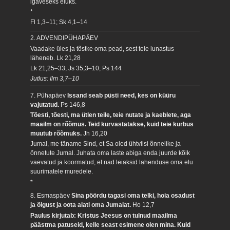
igaveseks eluks.
*
Fl 1,3–11; Sk 4,1–14
2. ADVENDIPÜHAPÄEV
Vaadake üles ja tõstke oma pead, sest teie lunastus
läheneb.
Lk 21,28
Lk 21,25–33; Js 35,3–10; Ps 144
Jutlus: Ilm 3,7–10
7. Pühapäev
Issand seab püsti need, kes on küüru
vajutatud.
Ps 146,8
Tõesti, tõesti, ma ütlen teile, teie nutate ja kaeblete, aga
maailm on rõõmus. Teid kurvastatakse, kuid teie kurbus
muutub rõõmuks.
Jh 16,20
Jumal, me täname Sind, et Sa oled ühtviisi õnnelike ja
õnnetute Jumal. Juhata oma laste abiga enda juurde kõik
vaevatud ja koormatud, et nad leiaksid lahenduse oma elu
suurimatele muredele.
*
8. Esmaspäev
Sina pöördu tagasi oma telki, hoia osadust
ja õigust ja oota alati oma Jumalat.
Ho 12,7
Paulus kirjutab: Kristus Jeesus on tulnud maailma
päästma patuseid, kelle seast esimene olen mina. Kuid