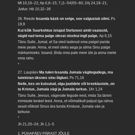
Mt 10,16–22; Ap 6,8–15; 7,(1–54)55–60; 2Aj 24,19–21;
Jutlus: Hb 10,32–39
26. Reede
Issanda käsk on selge, see valgustab silmi.
Ps
19,9
Kui kõik Suurkohtus istujad Stefanost ainiti vaatasid,
nägid nad tema palge olevat otsekui ingli palge.
Ap 6,15
Tänu Sulle, Jumal, et Sa oled lasknud oma palgel paista
meie peale. Anna, et meil oleks aega ja silma Sinu palge
märkamiseks. Issand, tõsta oma pale meie üle ja anna meile
oma rahu.
*
27. Laupäev
Ma tulen Issanda Jumala vägitegudega, ma
tunnistan üksnes sinu õiglust.
Ps 71,16
Neile, kes on kutsutud, olgu juutidele või kreeklastele, on
ta Kristus, Jumala vägi ja Jumala tarkus.
1Kr 1,24
Tänu Sulle, Jeesus, vägevate tegude eest, mida Sa tänini
inimlaste keskel teed. Anna, et võimalikult paljud iga rahva
seast võiksid Sinus ära tunda Kristuse, Jumala väe ja
tarkuse.
*
Jh 21,20–24; Jh 1,1–5
1. PÜHAPÄEV PÄRAST JÕULE