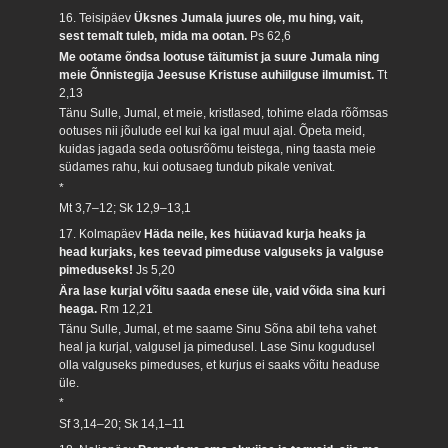
16. Teisipäev
Üksnes Jumala juures ole, mu hing, vait,
sest temalt tuleb, mida ma ootan.
Ps 62,6
Me ootame õndsa lootuse täitumist ja suure Jumala ning
meie Õnnistegija Jeesuse Kristuse auhiilguse ilmumist.
Tt
2,13
Tänu Sulle, Jumal, et meie, kristlased, tohime elada rõõmsas
ootuses nii jõulude eel kui ka igal muul ajal. Õpeta meid,
kuidas jagada seda ootusrõõmu teistega, ning taasta meie
südames rahu, kui ootusaeg tundub pikale venivat.
*
Mt 3,7–12; Sk 12,9–13,1
17. Kolmapäev
Häda neile, kes hüüavad kurja heaks ja
head kurjaks, kes teevad pimeduse valguseks ja valguse
pimeduseks!
Js 5,20
Ära lase kurjal võitu saada enese üle, vaid võida sina kuri
heaga.
Rm 12,21
Tänu Sulle, Jumal, et me saame Sinu Sõna abil teha vahet
heal ja kurjal, valgusel ja pimedusel. Lase Sinu kogudusel
olla valguseks pimeduses, et kurjus ei saaks võitu headuse
üle.
*
Sf 3,14–20; Sk 14,1–11