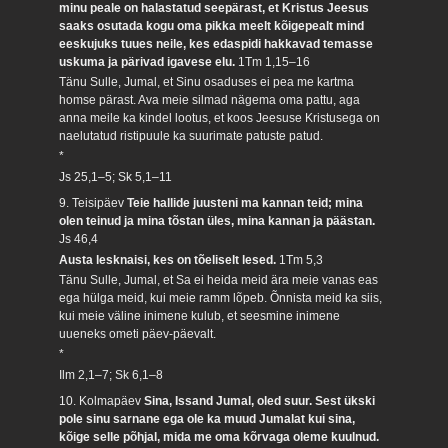
minu peale on halastatud seepärast, et Kristus Jeesus
saaks osutada kogu oma pikka meelt kõigepealt mind
eeskujuks tuues neile, kes edaspidi hakkavad temasse
uskuma ja pärivad igavese elu.
1Tm 1,15–16
Tänu Sulle, Jumal, et Sinu osaduses ei pea me kartma
homse pärast. Ava meie silmad nägema oma pattu, aga
anna meile ka kindel lootus, et koos Jeesuse Kristusega on
naelutatud ristipuule ka suurimate patuste patud.
*
Js 25,1–5; Sk 5,1–11
9. Teisipäev
Teie hallide juusteni ma kannan teid; mina
olen teinud ja mina tõstan üles, mina kannan ja päästan.
Js 46,4
Austa lesknaisi, kes on tõeliselt lesed.
1Tm 5,3
Tänu Sulle, Jumal, et Sa ei heida meid ära meie vanas eas
ega hülga meid, kui meie ramm lõpeb. Õnnista meid ka siis,
kui meie väline inimene kulub, et seesmine inimene
uueneks ometi päev-päevalt.
*
Ilm 2,1–7; Sk 6,1–8
10. Kolmapäev
Sina, Issand Jumal, oled suur. Sest ükski
pole sinu sarnane ega ole ka muud Jumalat kui sina,
kõige selle põhjal, mida me oma kõrvaga oleme kuulnud.