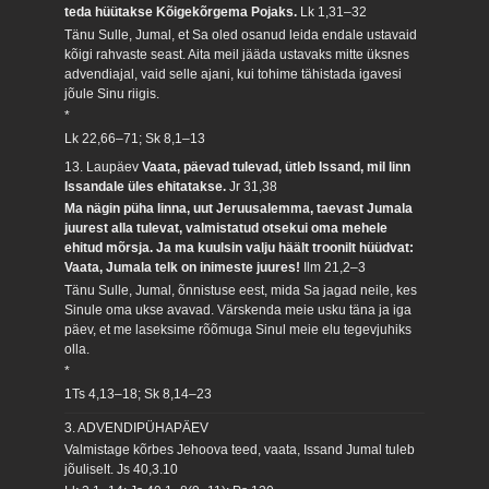
teda hüütakse Kõigekõrgema Pojaks.
Lk 1,31–32
Tänu Sulle, Jumal, et Sa oled osanud leida endale ustavaid
kõigi rahvaste seast. Aita meil jääda ustavaks mitte üksnes
advendiajal, vaid selle ajani, kui tohime tähistada igavesi
jõule Sinu riigis.
*
Lk 22,66–71; Sk 8,1–13
13. Laupäev
Vaata, päevad tulevad, ütleb Issand, mil linn
Issandale üles ehitatakse.
Jr 31,38
Ma nägin püha linna, uut Jeruusalemma, taevast Jumala
juurest alla tulevat, valmistatud otsekui oma mehele
ehitud mõrsja. Ja ma kuulsin valju häält troonilt hüüdvat:
Vaata, Jumala telk on inimeste juures!
Ilm 21,2–3
Tänu Sulle, Jumal, õnnistuse eest, mida Sa jagad neile, kes
Sinule oma ukse avavad. Värskenda meie usku täna ja iga
päev, et me laseksime rõõmuga Sinul meie elu tegevjuhiks
olla.
*
1Ts 4,13–18; Sk 8,14–23
3. ADVENDIPÜHAPÄEV
Valmistage kõrbes Jehoova teed, vaata, Issand Jumal tuleb
jõuliselt.
Js 40,3.10