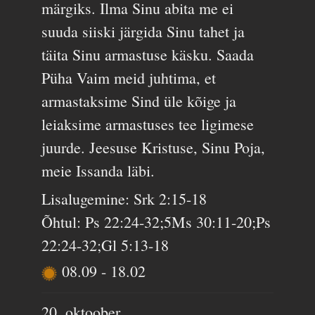
märgiks. Ilma Sinu abita me ei
suuda siiski järgida Sinu tahet ja
täita Sinu armastuse käsku. Saada
Püha Vaim meid juhtima, et
armastaksime Sind üle kõige ja
leiaksime armastuses tee ligimese
juurde. Jeesuse Kristuse, Sinu Poja,
meie Issanda läbi.
Lisalugemine: Srk 2:15-18
Õhtul: Ps 22:24-32;5Ms 30:11-20;Ps
22:24-32;Gl 5:13-18
08.09
-
18.02
20. oktoober