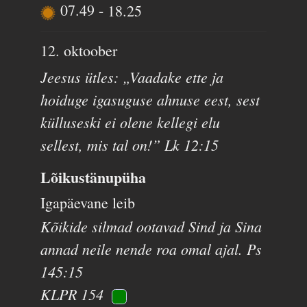
07.49
-
18.25
12. oktoober
Jeesus ütles: „Vaadake ette ja
hoiduge igasuguse ahnuse eest, sest
külluseski ei olene kellegi elu
sellest, mis tal on!” Lk 12:15
Lõikustänupüha
Igapäevane leib
Kõikide silmad ootavad Sind ja Sina
annad neile nende roa omal ajal. Ps
145:15
KLPR 154