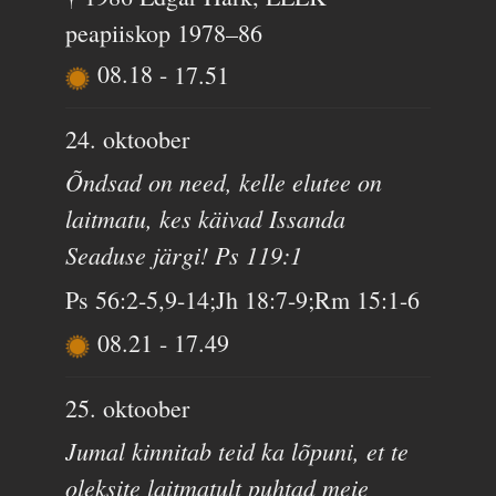
peapiiskop 1978–86
08.18
-
17.51
24. oktoober
Õndsad on need, kelle elutee on
laitmatu, kes käivad Issanda
Seaduse järgi! Ps 119:1
Ps 56:2-5,9-14;Jh 18:7-9;Rm 15:1-6
08.21
-
17.49
25. oktoober
Jumal kinnitab teid ka lõpuni, et te
oleksite laitmatult puhtad meie