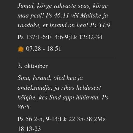
Jumal, kõrge rahvaste seas, kõrge
maa peal! Ps 46:11 või Maitske ja
vaadake, et Issand on hea! Ps 34:9
Ps 137:1-6;Fl 4:6-9;Lk 12:32-34
07.28
-
18.51
3. oktoober
Sina, Issand, oled hea ja
andeksandja, ja rikas heldusest
kõigile, kes Sind appi hüüavad. Ps
86:5
Ps 56:2-5, 9-14;Lk 22:35-38;2Ms
18:13-23