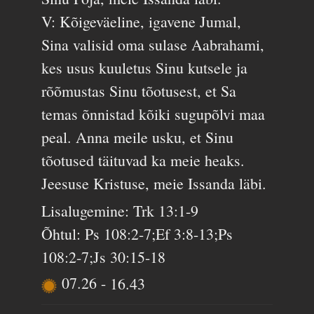
V: Kõigeväeline, igavene Jumal,
Sina valisid oma sulase Aabrahami,
kes usus kuuletus Sinu kutsele ja
rõõmustas Sinu tõotusest, et Sa
temas õnnistad kõiki sugupõlvi maa
peal. Anna meile usku, et Sinu
tõotused täituvad ka meie heaks.
Jeesuse Kristuse, meie Issanda läbi.
Lisalugemine: Trk 13:1-9
Õhtul: Ps 108:2-7;Ef 3:8-13;Ps
108:2-7;Js 30:15-18
07.26
-
16.43