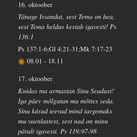
16. oktoober
Tänage Issandat, sest Tema on hea,
sest Tema heldus kestab igavesti! Ps
136:1
Ps 137:1-6;Gl 4:21-31;Mk 7:17-23
08.01
-
18.11
17. oktoober
Kuidas ma armastan Sinu Seadust!
Iga päev mõlgutan ma mõttes seda.
Sinu käsud teevad mind targemaks
mu vaenlastest, sest nad on minu
päralt igavesti. Ps 119:97-98