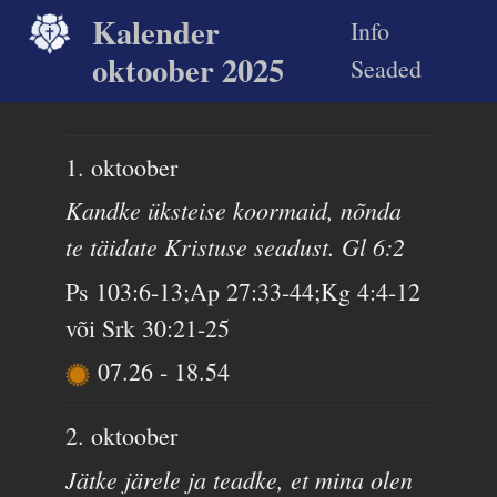
Kalender
Info
oktoober 2025
Seaded
1. oktoober
Kandke üksteise koormaid, nõnda
te täidate Kristuse seadust. Gl 6:2
Ps 103:6-13;Ap 27:33-44;Kg 4:4-12
või Srk 30:21-25
07.26
-
18.54
2. oktoober
Jätke järele ja teadke, et mina olen