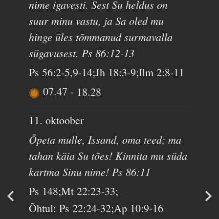
nime igavesti. Sest Su heldus on
suur minu vastu, ja Sa oled mu
hinge üles tõmmanud surmavalla
sügavusest. Ps 86:12-13
Ps 56:2-5,9-14;Jh 18:3-9;Ilm 2:8-11
07.47
-
18.28
11. oktoober
Õpeta mulle, Issand, oma teed; ma
tahan käia Su tões! Kinnita mu süda
kartma Sinu nime! Ps 86:11
Ps 148;Mt 22:23-33;
Õhtul: Ps 22:24-32;Ap 10:9-16