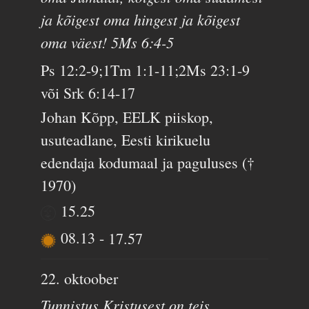
ja kõigest oma hingest ja kõigest
oma väest! 5Ms 6:4-5
Ps 12:2-9;1Tm 1:1-11;2Ms 23:1-9
või Srk 6:14-17
Johan Kõpp, EELK piiskop,
usuteadlane, Eesti kirikuelu
edendaja kodumaal ja paguluses (†
1970)
15.25
08.13
-
17.57
22. oktoober
Tunnistus Kristusest on teis