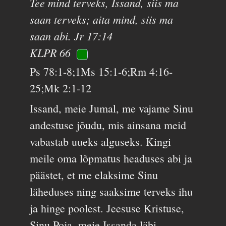
Tee mind terveks, Issand, siis ma
saan terveks; aita mind, siis ma
saan abi. Jr 17:14
KLPR 66
Ps 78:1-8;1Ms 15:1-6;Rm 4:16-
25;Mk 2:1-12
Issand, meie Jumal, me vajame Sinu
andestuse jõudu, mis ainsana meid
vabastab uueks alguseks. Kingi
meile oma lõpmatus headuses abi ja
päästet, et me elaksime Sinu
läheduses ning saaksime terveks ihu
ja hinge poolest. Jeesuse Kristuse,
Sinu Poja, meie Issanda läbi.