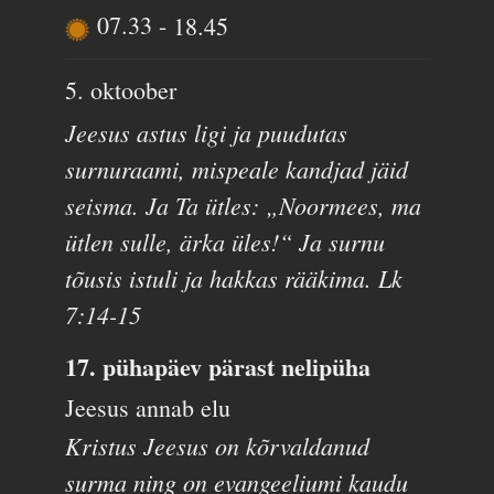
07.33
-
18.45
5. oktoober
Jeesus astus ligi ja puudutas
surnuraami, mispeale kandjad jäid
seisma. Ja Ta ütles: „Noormees, ma
ütlen sulle, ärka üles!“ Ja surnu
tõusis istuli ja hakkas rääkima. Lk
7:14-15
17. pühapäev pärast nelipüha
Jeesus annab elu
Kristus Jeesus on kõrvaldanud
surma ning on evangeeliumi kaudu