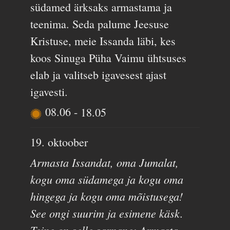
südamed ärksaks armastama ja
teenima. Seda palume Jeesuse
Kristuse, meie Issanda läbi, kes
koos Sinuga Püha Vaimu ühtsuses
elab ja valitseb igavesest ajast
igavesti.
08.06
-
18.05
19. oktoober
Armasta Issandat, oma Jumalat,
kogu oma südamega ja kogu oma
hingega ja kogu oma mõistusega!
See ongi suurim ja esimene käsk.
Teine on selle sarnane: Armasta