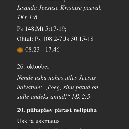
Issanda Jeesuse Kristuse päeval.
1Kr 1:8
Ps 148;Mt 5:17-19;
Õhtul: Ps 108:2-7;Js 30:15-18
08.23
-
17.46
26. oktoober
Nende usku nähes ütles Jeesus
halvatule: „Poeg, sinu patud on
sulle andeks antud!“ Mk 2:5
20. pühapäev pärast nelipüha
Usk ja uskmatus