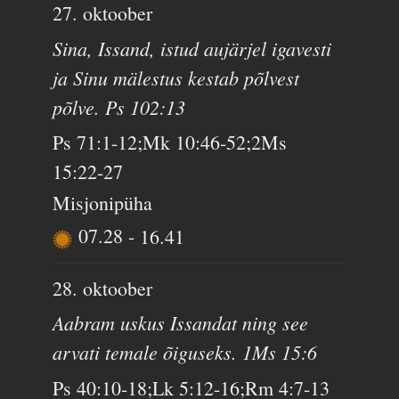
27. oktoober
Sina, Issand, istud aujärjel igavesti
ja Sinu mälestus kestab põlvest
põlve. Ps 102:13
Ps 71:1-12;Mk 10:46-52;2Ms
15:22-27
Misjonipüha
07.28
-
16.41
28. oktoober
Aabram uskus Issandat ning see
arvati temale õiguseks. 1Ms 15:6
Ps 40:10-18;Lk 5:12-16;Rm 4:7-13