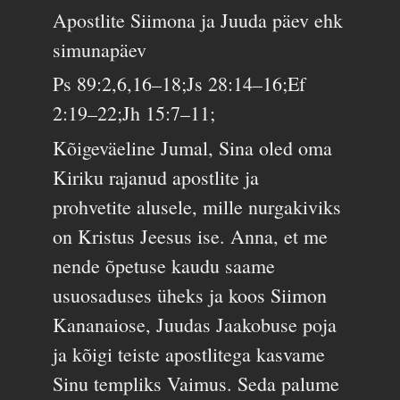
Apostlite Siimona ja Juuda päev ehk
simunapäev
Ps 89:2,6,16–18;Js 28:14–16;Ef
2:19–22;Jh 15:7–11;
Kõigeväeline Jumal, Sina oled oma
Kiriku rajanud apostlite ja
prohvetite alusele, mille nurgakiviks
on Kristus Jeesus ise. Anna, et me
nende õpetuse kaudu saame
usuosaduses üheks ja koos Siimon
Kananaiose, Juudas Jaakobuse poja
ja kõigi teiste apostlitega kasvame
Sinu templiks Vaimus. Seda palume