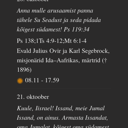
Anna mulle arusaamist panna
tähele Su Seadust ja seda pidada
kõigest südamest! Ps 119:34
Ps 138;1Ts 4:9-12;Mt 6:1-4
Evald Julius Ovir ja Karl Segebrock,
misjonärid Ida–Aafrikas, märtrid (†
1896)
08.11
-
17.59
21. oktoober
Kuule, Iisrael! Issand, meie Jumal
Issand, on ainus. Armasta Issandat,
oma Jumalat, kõigest oma südamest