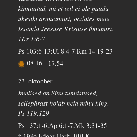
kinnitatud, nii et teil ei ole puudu
ühestki armuannist, oodates meie
Issanda Jeesuse Kristuse ilmumist.
1Kr 1:6-7
Ps 103:6-13;Ül 8:4-7;Rm 14:19-23
08.16
-
17.54
23. oktoober
Imelised on Sinu tunnistused,
sellepärast hoiab neid minu hing.
Ps 119:129
Ps 137:1-6;Ap 6:1-7;Mk 3:31-35
† 1986 Edgar Hark, EELK