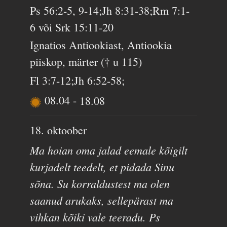
Ps 56:2-5, 9-14;Jh 8:31-38;Rm 7:1-
6 või Srk 15:11-20
Ignatios Antiookiast, Antiookia
piiskop, märter († u 115)
Fl 3:7-12;Jh 6:52-58;
08.04
-
18.08
18. oktoober
Ma hoian oma jalad eemale kõigilt
kurjadelt teedelt, et pidada Sinu
sõna. Su korraldustest ma olen
saanud arukaks, sellepärast ma
vihkan kõiki vale teeradu. Ps