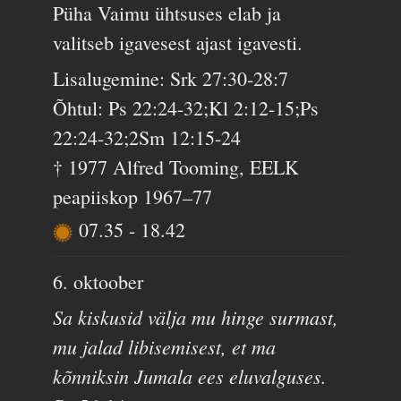
Püha Vaimu ühtsuses elab ja
valitseb igavesest ajast igavesti.
Lisalugemine: Srk 27:30-28:7
Õhtul: Ps 22:24-32;Kl 2:12-15;Ps
22:24-32;2Sm 12:15-24
† 1977 Alfred Tooming, EELK
peapiiskop 1967–77
07.35
-
18.42
6. oktoober
Sa kiskusid välja mu hinge surmast,
mu jalad libisemisest, et ma
kõnniksin Jumala ees eluvalguses.