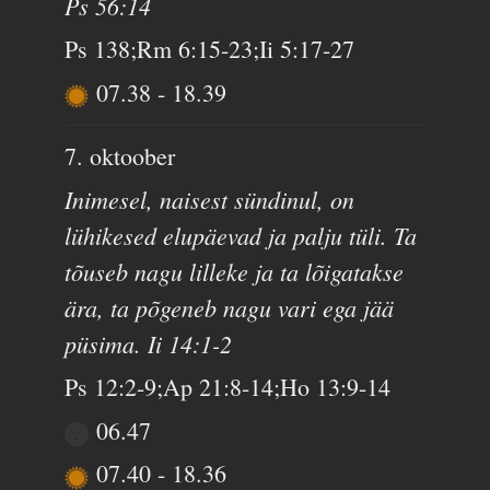
Ps 56:14
Ps 138;Rm 6:15-23;Ii 5:17-27
07.38
-
18.39
7. oktoober
Inimesel, naisest sündinul, on
lühikesed elupäevad ja palju tüli. Ta
tõuseb nagu lilleke ja ta lõigatakse
ära, ta põgeneb nagu vari ega jää
püsima. Ii 14:1-2
Ps 12:2-9;Ap 21:8-14;Ho 13:9-14
06.47
07.40
-
18.36