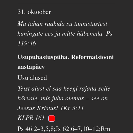
31. oktoober
Ma tahan rääkida su tunnistustest
kuningate ees ja mitte häbeneda. Ps
119:46
Usupuhastuspüha. Reformatsiooni
aastapäev
Usu alused
Teist alust ei saa keegi rajada selle
kõrvale, mis juba olemas – see on
Jeesus Kristus! 1Kr 3:11
KLPR 161
Ps 46:2–3,5,8;Js 62:6–7,10–12;Rm