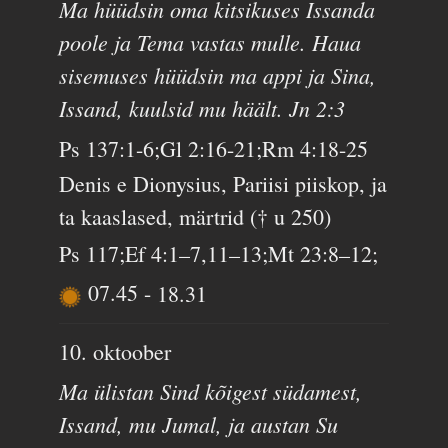
Ma hüüdsin oma kitsikuses Issanda
poole ja Tema vastas mulle. Haua
sisemuses hüüdsin ma appi ja Sina,
Issand, kuulsid mu häält. Jn 2:3
Ps 137:1-6;Gl 2:16-21;Rm 4:18-25
Denis e Dionysius, Pariisi piiskop, ja
ta kaaslased, märtrid († u 250)
Ps 117;Ef 4:1–7,11–13;Mt 23:8–12;
07.45
-
18.31
10. oktoober
Ma ülistan Sind kõigest südamest,
Issand, mu Jumal, ja austan Su