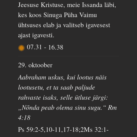
Jeesuse Kristuse, meie Issanda läbi,
kes koos Sinuga Püha Vaimu
ühtsuses elab ja valitseb igavesest
ajast igavesti.
07.31
-
16.38
29. oktoober
Aabraham uskus, kui lootus näis
lootusetu, et ta saab paljude
rahvaste isaks, selle ütluse järgi:
„Nõnda peab olema sinu sugu.“ Rm
4:18
Ps 59:2-5,10-11,17-18;2Ms 32:1-