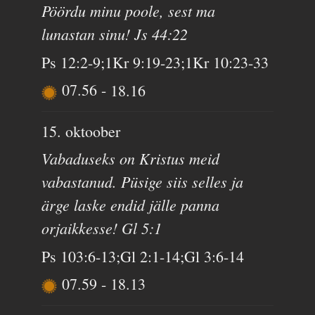
Pöördu minu poole, sest ma
lunastan sinu! Js 44:22
Ps 12:2-9;1Kr 9:19-23;1Kr 10:23-33
07.56
-
18.16
15. oktoober
Vabaduseks on Kristus meid
vabastanud. Püsige siis selles ja
ärge laske endid jälle panna
orjaikkesse! Gl 5:1
Ps 103:6-13;Gl 2:1-14;Gl 3:6-14
07.59
-
18.13