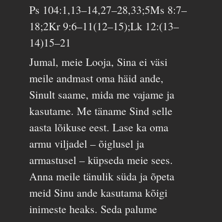
Ps 104:1,13–14,27–28,33;5Ms 8:7–
18;2Kr 9:6–11(12–15);Lk 12:(13–
14)15–21
Jumal, meie Looja, Sina ei väsi
meile andmast oma häid ande,
Sinult saame, mida me vajame ja
kasutame. Me täname Sind selle
aasta lõikuse eest. Lase ka oma
armu viljadel – õiglusel ja
armastusel – küpseda meie sees.
Anna meile tänulik süda ja õpeta
meid Sinu ande kasutama kõigi
inimeste heaks. Seda palume