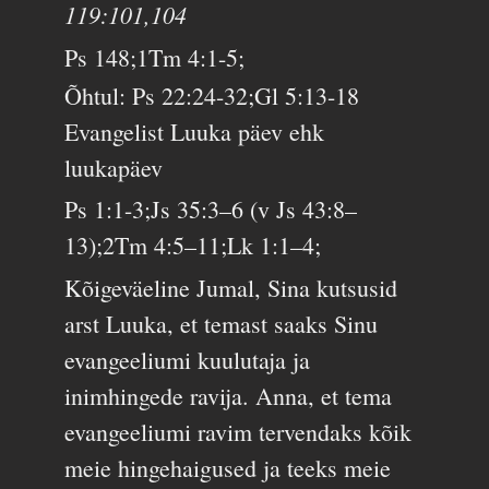
119:101,104
Ps 148;1Tm 4:1-5;
Õhtul: Ps 22:24-32;Gl 5:13-18
Evangelist Luuka päev ehk
luukapäev
Ps 1:1-3;Js 35:3–6 (v Js 43:8–
13);2Tm 4:5–11;Lk 1:1–4;
Kõigeväeline Jumal, Sina kutsusid
arst Luuka, et temast saaks Sinu
evangeeliumi kuulutaja ja
inimhingede ravija. Anna, et tema
evangeeliumi ravim tervendaks kõik
meie hingehaigused ja teeks meie