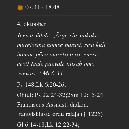
07.31
-
18.48
4. oktoober
Jeesus ütleb: „Ärge siis hakake
muretsema homse pärast, sest küll
homne päev muretseb ise enese
eest! Igale päevale piisab oma
vaevast.“ Mt 6:34
Ps 148;Lk 6:20-26;
Õhtul: Ps 22:24-32;2Sm 12:15-24
Franciscus Assisist, diakon,
frantsisklaste ordu rajaja († 1226)
Gl 6:14-18;Lk 12:22-34;