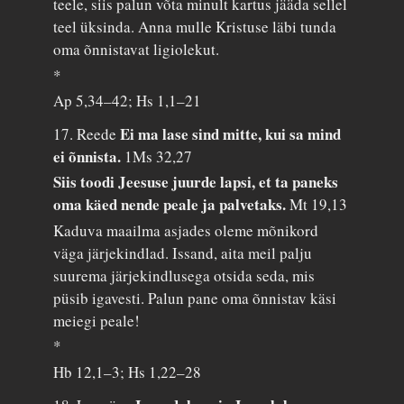
teele, siis palun võta minult kartus jääda sellel
teel üksinda. Anna mulle Kristuse läbi tunda
oma õnnistavat ligiolekut.
*
Ap 5,34–42; Hs 1,1–21
Ei ma lase sind mitte, kui sa mind
17. Reede
ei õnnista.
1Ms 32,27
Siis toodi Jeesuse juurde lapsi, et ta paneks
oma käed nende peale ja palvetaks.
Mt 19,13
Kaduva maailma asjades oleme mõnikord
väga järjekindlad. Issand, aita meil palju
suurema järjekindlusega otsida seda, mis
püsib igavesti. Palun pane oma õnnistav käsi
meiegi peale!
*
Hb 12,1–3; Hs 1,22–28