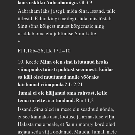
koos uskliku Aabrahamiga.
Gl 3,9
Aabraham läks ja tegi, mida Sina, Issand, talle
ütlesid. Palun kingi meilegi süda, mis tõstab
Sinu sõna kõigest muust kõrgemale ning
usaldab oma elu juhtimise Sinu kätte.
*
Fl 1,18b–26; Lk 17,1–10
Mina olen sind istutanud heaks
10. Reede
viinapuuks täiesti puhtast seemnest; kuidas
sa küll oled muutunud mulle võõraks
kärbunud viinapuuks?
Jr 2,21
Jumal ei ole hüljanud oma rahvast, kelle
tema on ette ära tundnud.
Rm 11,2
Issand, Sina oled inimese elu seadnud nõnda,
et see kannaks usu, lootuse ja armastuse vilja.
Halasta meie peale, et Sa nii mõnigi kord oled
asjata seda vilja oodanud. Muuda, Jumal, meie