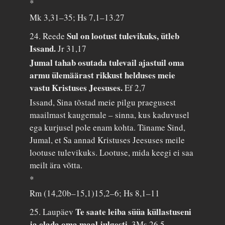
*
Mk 3,31–35; Hs 7,1–13.27
Sul on lootust tulevikuks, ütleb
24. Reede
Issand.
Jr 31,17
Jumal tahab osutada tulevail ajastuil oma
armu ülemäärast rikkust helduses meie
vastu Kristuses Jeesuses.
Ef 2,7
Issand, Sina tõstad meie pilgu praegusest
maailmast kaugemale – sinna, kus kaduvusel
ega kurjusel pole enam kohta. Täname Sind,
Jumal, et Sa annad Kristuses Jeesuses meile
lootuse tulevikuks. Lootuse, mida keegi ei saa
meilt ära võtta.
*
Rm (14,20b–15,1)15,2–6; Hs 8,1–11
Te saate leiba süüa küllastuseni
25. Laupäev
ja elada oma maal julgesti.
3Ms 26,5