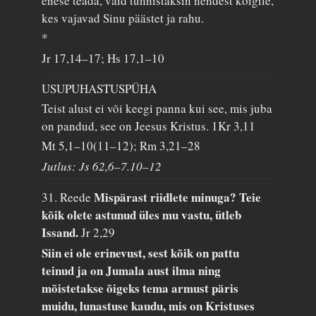
enese teada, vaid tunnistaksin nendest kõigile,
kes vajavad Sinu päästet ja rahu.
*
Jr 17,14–17; Hs 17,1–10
USUPUHASTUSPÜHA
Teist alust ei või keegi panna kui see, mis juba
on pandud, see on Jeesus Kristus.
1Kr 3,11
Mt 5,1–10(11–12); Rm 3,21–28
Jutlus: Js 62,6–7.10–12
Mispärast riidlete minuga? Teie
31. Reede
kõik olete astunud üles mu vastu, ütleb
Issand.
Jr 2,29
Siin ei ole erinevust, sest kõik on pattu
teinud ja on Jumala aust ilma ning
mõistetakse õigeks tema armust päris
muidu, lunastuse kaudu, mis on Kristuses