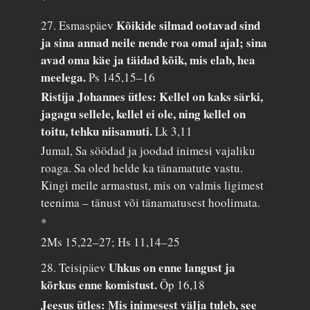
Kõikide silmad ootavad sind
27. Esmaspäev
ja sina annad neile nende roa omal ajal; sina
avad oma käe ja täidad kõik, mis elab, hea
meelega.
Ps 145,15–16
Ristija Johannes ütles: Kellel on kaks särki,
jagagu sellele, kellel ei ole, ning kellel on
toitu, tehku niisamuti.
Lk 3,11
Jumal, Sa söödad ja joodad inimesi vajaliku
roaga. Sa oled helde ka tänamatute vastu.
Kingi meile armastust, mis on valmis ligimest
teenima – tänust või tänamatusest hoolimata.
*
2Ms 15,22–27; Hs 11,14–25
Uhkus on enne langust ja
28. Teisipäev
kõrkus enne komistust.
Õp 16,18
Jeesus ütles: Mis inimesest välja tuleb, see