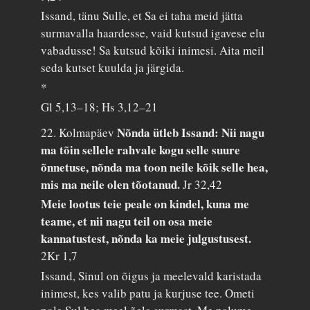
Issand, tänu Sulle, et Sa ei taha meid jätta
surmavalla haardesse, vaid kutsud igavese elu
vabadusse! Sa kutsud kõiki inimesi. Aita meil
seda kutset kuulda ja järgida.
*
Gl 5,13–18; Hs 3,12–21
Nõnda ütleb Issand: Nii nagu
22. Kolmapäev
ma tõin sellele rahvale kogu selle suure
õnnetuse, nõnda ma toon neile kõik selle hea,
mis ma neile olen tõotanud.
Jr 32,42
Meie lootus teie peale on kindel, kuna me
teame, et nii nagu teil on osa meie
kannatustest, nõnda ka meie julgustusest.
2Kr 1,7
Issand, Sinul on õigus ja meelevald karistada
inimest, kes valib patu ja kurjuse tee. Ometi