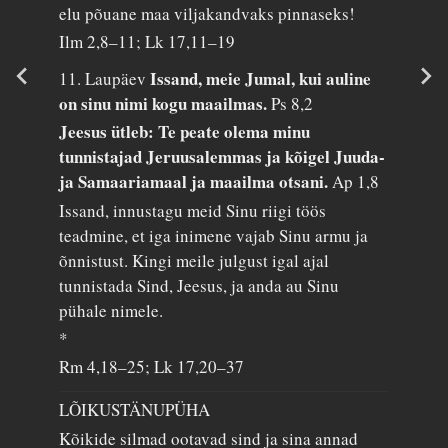
elu põuane maa viljakandvaks pinnaseks!
Ilm 2,8–11; Lk 17,11–19
Issand, meie Jumal, kui auline
11. Laupäev
on sinu nimi kogu maailmas.
Ps 8,2
Jeesus ütleb: Te peate olema minu
tunnistajad Jeruusalemmas ja kõigel Juuda-
ja Samaariamaal ja maailma otsani.
Ap 1,8
Issand, innustagu meid Sinu riigi töös
teadmine, et iga inimene vajab Sinu armu ja
õnnistust. Kingi meile julgust igal ajal
tunnistada Sind, Jeesus, ja anda au Sinu
pühale nimele.
*
Rm 4,18–25; Lk 17,20–37
LÕIKUSTÄNUPÜHA
Kõikide silmad ootavad sind ja sina annad