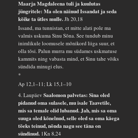
Maarja Magdaleena tuli ja kuulutas
jüngritele: Ma olen näinud Issandat ja seda
kõike ta ütles mulle.
Jh 20,18
Issand, ma tunnistan, et mitte alati pole ma
valmis uskuma Sinu Sõna. See tundub minu
inimlikule loomusele mõnikord liiga suur, et
olla tõsi. Palun murra mu südames uskmatuse
kammits ning vabasta mind, et Sinu tahe võiks
sündida minugi elus.
*
Ap 12,1–11; Lk 15,1–10
Saalomon palvetas: Sina oled
4. Laupäev
pidanud oma sulasele, mu isale Taavetile,
mis sa temale olid lubanud. Jah, mis sa oma
suuga oled kõnelnud, selle oled sa oma käega
tõeks teinud, nõnda nagu see täna on
sündinud.
1Kn 8,24