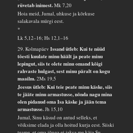
rüvetab inimest.
Mk 7,20
Hoia meid, Jumal, uhkuse ja kõrkuse
salakavala mürgi eest.
*
Lk 5,12–16; Hs 12,1–16
Issand ütleb: Kui te nüüd
29. Kolmapäev
tõesti kuulate minu häält ja peate minu
lepingut, siis te olete minu omand kõigi
rahvaste hulgast, sest minu päralt on kogu
maailm.
2Ms 19,5
Jeesus ütleb: Kui teie peate minu käske, siis
te jääte minu armastusse, nõnda nagu mina
olen pidanud oma Isa käske ja jään tema
armastusse.
Jh 15,10
Jumal, Sinu käsud on antud selleks, et
võiksime elada ja olla hoitud kurja eest. Siiski
teame, et oma jõuga ei jaksa me käia Su