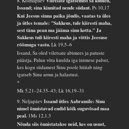
Viletsate igatsemist sa kuuled,
8. Kolmapäev
Issand; sina kinnitad nende südant.
Ps 10,17
Kui Jeesus sinna paika jõudis, vaatas ta üles
ja ütles temale: "Sakkeus, tule kiiresti maha,
sest täna pean ma jääma sinu kotta." Ja
Sakkeus tuli kiiresti maha ja võttis Jeesuse
rõõmuga vastu.
Lk 19,5–6
Issand, Sa oled viletsate abimees ja patuste
päästja. Palun võta kuulda iga inimese palvet,
kes kogu südamest Sinu poole hüüab ning
igatseb Sinu armu ja halastust.
*
Mk 5,21–24.35–43; Lk 16,19–31
Issand ütles Aabramile: Sinu
9. Neljapäev
nimel õnnistavad endid kõik suguvõsad maa
peal.
1Ms 12,1.3
Nõnda siis õnnistatakse neid, kes on usust,