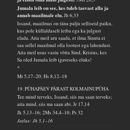
Jumala leib on see, kes tuleb taevast alla ja
annab maailmale elu.
Jh 6,33
Issand, maailmas on täna palju selliseid paiku,
kus pole küllaldaselt leiba ega ka julgust
elada. Aita meil aru saada, et ilma Sinuta ei
saa sellel maailmal olla lootust ega lahendust.
Aita meil usus vastu võtta Sind, Kristus, kes
Sa oled Jumala leib igaveseks eluks!
*
Mt 5,17–20; Hs 8,12–18
19. PÜHAPÄEV PÄRAST KOLMAINUPÜHA
Tee mind terveks, Issand, siis ma saan terveks;
aita mind, siis ma saan abi.
Jr 17,14
Jk 5,13–16; 2Ms 34,4–10; Ps 32
Jutlus: Jh 5,1–16