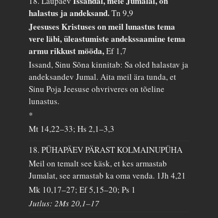
Issandal, meie Jumalal, on
18. Laupäev
halastus ja andeksand.
Tn 9,9
Jeesuses Kristuses on meil lunastus tema
vere läbi, üleastumiste andekssaamine tema
armu rikkust mööda,
Ef 1,7
Issand, Sinu Sõna kinnitab: Sa oled halastav ja
andeksandev Jumal. Aita meil ära tunda, et
Sinu Poja Jeesuse ohvriveres on tõeline
lunastus.
*
Mt 14,22–33; Hs 2,1–3,3
18. PÜHAPÄEV PÄRAST KOLMAINUPÜHA
Meil on temalt see käsk, et kes armastab
Jumalat, see armastab ka oma venda.
1Jh 4,21
Mk 10,17–27; Ef 5,15–20; Ps 1
Jutlus: 2Ms 20,1–17