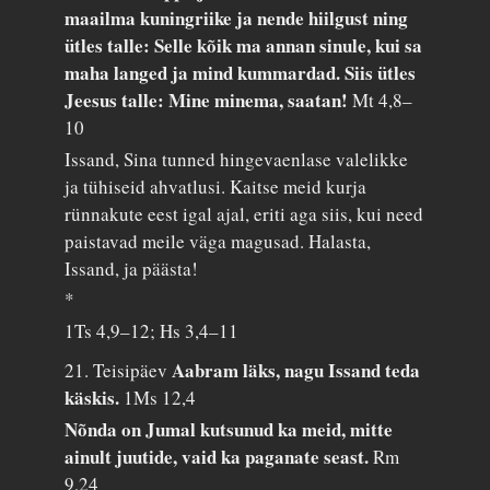
maailma kuningriike ja nende hiilgust ning
ütles talle: Selle kõik ma annan sinule, kui sa
maha langed ja mind kummardad. Siis ütles
Jeesus talle: Mine minema, saatan!
Mt 4,8–
10
Issand, Sina tunned hingevaenlase valelikke
ja tühiseid ahvatlusi. Kaitse meid kurja
rünnakute eest igal ajal, eriti aga siis, kui need
paistavad meile väga magusad. Halasta,
Issand, ja päästa!
*
1Ts 4,9–12; Hs 3,4–11
Aabram läks, nagu Issand teda
21. Teisipäev
käskis.
1Ms 12,4
Nõnda on Jumal kutsunud ka meid, mitte
ainult juutide, vaid ka paganate seast.
Rm
9,24