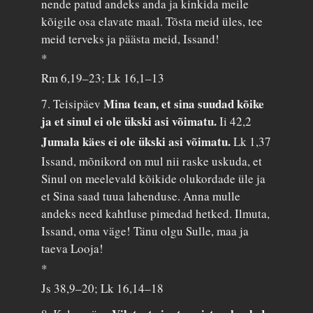
nende patud andeks anda ja kinkida meile
kõigile osa elavate maal. Tõsta meid üles, tee
meid terveks ja päästa meid, Issand!
*
Rm 6,19–23; Lk 16,1–13
Mina tean, et sina suudad kõike
7. Teisipäev
ja et sinul ei ole ükski asi võimatu.
Ii 42,2
Jumala käes ei ole ükski asi võimatu.
Lk 1,37
Issand, mõnikord on mul nii raske uskuda, et
Sinul on meelevald kõikide olukordade üle ja
et Sina saad tuua lahenduse. Anna mulle
andeks need kahtluse pimedad hetked. Ilmuta,
Issand, oma väge! Tänu olgu Sulle, maa ja
taeva Looja!
*
Js 38,9–20; Lk 16,14–18