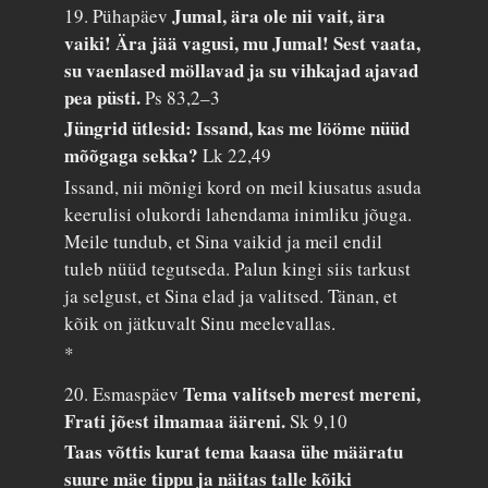
Jumal, ära ole nii vait, ära
19. Pühapäev
vaiki! Ära jää vagusi, mu Jumal! Sest vaata,
su vaenlased möllavad ja su vihkajad ajavad
pea püsti.
Ps 83,2–3
Jüngrid ütlesid: Issand, kas me lööme nüüd
mõõgaga sekka?
Lk 22,49
Issand, nii mõnigi kord on meil kiusatus asuda
keerulisi olukordi lahendama inimliku jõuga.
Meile tundub, et Sina vaikid ja meil endil
tuleb nüüd tegutseda. Palun kingi siis tarkust
ja selgust, et Sina elad ja valitsed. Tänan, et
kõik on jätkuvalt Sinu meelevallas.
*
Tema valitseb merest mereni,
20. Esmaspäev
Frati jõest ilmamaa ääreni.
Sk 9,10
Taas võttis kurat tema kaasa ühe määratu
suure mäe tippu ja näitas talle kõiki