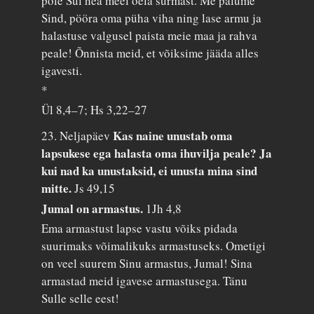
pole Sul hea meel õela surmast. Me palume
Sind, pööra oma püha viha ning lase armu ja
halastuse valgusel paista meie maa ja rahva
peale! Õnnista meid, et võiksime jääda alles
igavesti.
*
Ül 8,4–7; Hs 3,22–27
Kas naine unustab oma
23. Neljapäev
lapsukese ega halasta oma ihuvilja peale? Ja
kui nad ka unustaksid, ei unusta mina sind
mitte.
Js 49,15
Jumal on armastus.
1Jh 4,8
Ema armastust lapse vastu võiks pidada
suurimaks võimalikuks armastuseks. Ometigi
on veel suurem Sinu armastus, Jumal! Sina
armastad meid igavese armastusega. Tänu
Sulle selle eest!