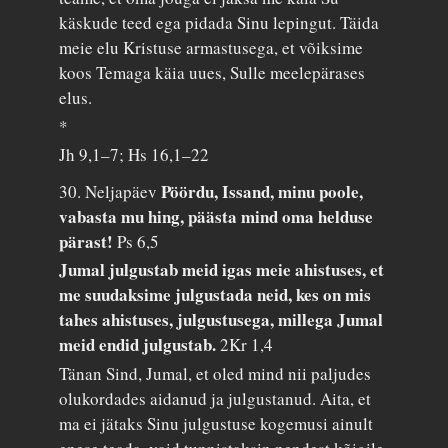
käskude teed ega pidada Sinu lepingut. Täida
meie elu Kristuse armastusega, et võiksime
koos Temaga käia uues, Sulle meelepärases
elus.
*
Jh 9,1–7; Hs 16,1–22
Pöördu, Issand, minu poole,
30. Neljapäev
vabasta mu hing, päästa mind oma helduse
pärast!
Ps 6,5
Jumal julgustab meid igas meie ahistuses, et
me suudaksime julgustada neid, kes on mis
tahes ahistuses, julgustusega, millega Jumal
meid endid julgustab.
2Kr 1,4
Tänan Sind, Jumal, et oled mind nii paljudes
olukordades aidanud ja julgustanud. Aita, et
ma ei jätaks Sinu julgustuse kogemusi ainult