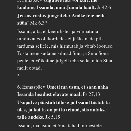
kuulame Issanda, oma Jumala häält.
Jr 42,6
Jeesus vastas jüngritele: Andke teie neile
süüa!
Mk 6,37
Issand, aita, et keerulistes ja võimatuna
tunduvates olukordades ei jääks meie pilk
tarduma sellele, mis hirmutab ja võtab lootuse.
Tõsta meie südame silmad Sinu ja Sinu Sõna
peale, et võiksime julgelt teha seda, mida Sina
meilt ootad.
*
Ometi ma usun, et saan näha
6. Esmaspäev
Issanda headust elavate maal.
Ps 27,13
Usupalve päästab tõbise ja Issand tõstab ta
üles, ja kui ta on pattu teinud, siis antakse
talle andeks.
Jk 5,15
Issand, ma usun, et Sina tahad inimestele