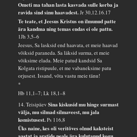
Ometi ma tahan lasta kasvada sulle korba ja
ravida sind sinu haavadest.
Jr 30,12.16.17
Te teate, et Jeesus Kristus on ilmunud patte
ära kandma ning temas endas ei ole pattu.
1Jh 3,5–6
Jeesus, Sa lasksid end haavata, et meie haavad
võiksid paraneda. Sa läksid surma, et meie
võiksime elada. Meie patud kandsid Sa
Kolgata ristipuule, et me vabaneksime patu
orjusest. Issand, võta vastu meie tänu!
*
Hb 11,1–7; Lk 18,1–8
Sina kiskusid mu hinge surmast
14. Teisipäev
välja, mu silmad silmaveest, mu jala
komistusest.
Ps 116,8
Üks naine, kes oli veritõves olnud kaksteist
aastat ja arstide peale ära kulutanud kogu