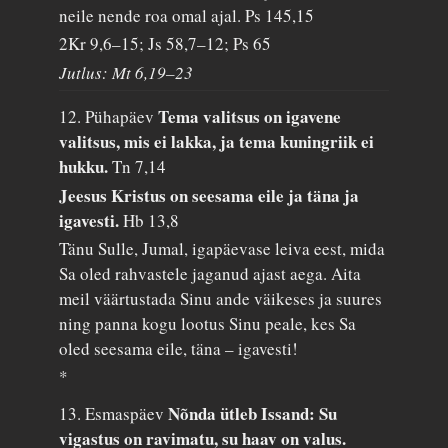
neile nende roa omal ajal.
Ps 145,15
2Kr 9,6–15; Js 58,7–12; Ps 65
Jutlus: Mt 6,19–23
Tema valitsus on igavene
12. Pühapäev
valitsus, mis ei lakka, ja tema kuningriik ei
hukku.
Tn 7,14
Jeesus Kristus on seesama eile ja täna ja
igavesti.
Hb 13,8
Tänu Sulle, Jumal, igapäevase leiva eest, mida
Sa oled rahvastele jaganud ajast aega. Aita
meil väärtustada Sinu ande väikeses ja suures
ning panna kogu lootus Sinu peale, kes Sa
oled seesama eile, täna – igavesti!
*
Nõnda ütleb Issand: Su
13. Esmaspäev
vigastus on ravimatu, su haav on valus.