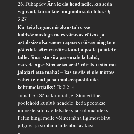
Ära keela head neile, kes seda
26. Pühapäev
vajavad, kui su käel on jõudu seda teha.
Õp
3,27
Kui teie kogunemisele astub sisse
kuldsõrmustega mees säravas rõivas ja
astub sisse ka vaene räpases rõivas ning teie
pöördute särava rõiva kandja poole ja ütlete
talle: Sina istu siia paremale kohale!,
vaesele aga: Sina seisa seal! või: Istu siia mu
jalajäri ette maha! – kas te siis ei ole mõttes
vahet teinud ja saanud erapoolikuiks
kohtumõistjaiks?
Jk 2,2–4
Jumal, Su Sõna kinnitab, et Sinu eriline
poolehoid kuulub nendele, keda peetakse
inimeste silmis viletsateks ja kõlbmatuteks.
Palun kingi meile võimet näha ligimest Sinu
pilguga ja sirutada talle abistav käsi.
*