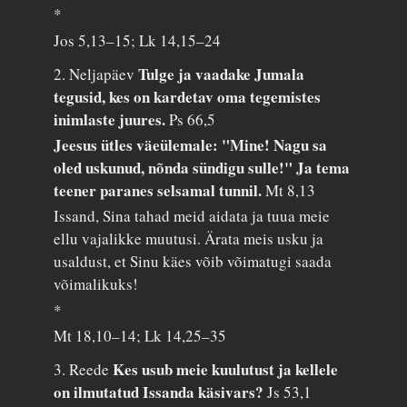
*
Jos 5,13–15; Lk 14,15–24
Tulge ja vaadake Jumala
2. Neljapäev
tegusid, kes on kardetav oma tegemistes
inimlaste juures.
Ps 66,5
Jeesus ütles väeülemale: "Mine! Nagu sa
oled uskunud, nõnda sündigu sulle!" Ja tema
teener paranes selsamal tunnil.
Mt 8,13
Issand, Sina tahad meid aidata ja tuua meie
ellu vajalikke muutusi. Ärata meis usku ja
usaldust, et Sinu käes võib võimatugi saada
võimalikuks!
*
Mt 18,10–14; Lk 14,25–35
Kes usub meie kuulutust ja kellele
3. Reede
on ilmutatud Issanda käsivars?
Js 53,1