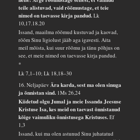
teile alistuvad, vaid rõõmustage, et teie
nimed on taevasse kirja pandud.
Lk
10,17.18.20
Issand, maailma rõõmud kustuvad ja kaovad,
rõõm Sinu ligiolust jääb aga igavesti. Aita
meil mõista, kui suur rõõmu ja tänu põhjus on
see, et meie nimed on taevasse kirja pandud.
*
Lk 7,1–10; Lk 18,18–30
Ära karda, sest ma olen sinuga
16. Neljapäev
ja õnnistan sind.
1Ms 26,24
Kiidetud olgu Jumal ja meie Issanda Jeesuse
Kristuse Isa, kes meid on taevast õnnistanud
kõige vaimuliku õnnistusega Kristuses.
Ef
1,3
Issand, kui ma olen astunud Sinu juhatatud