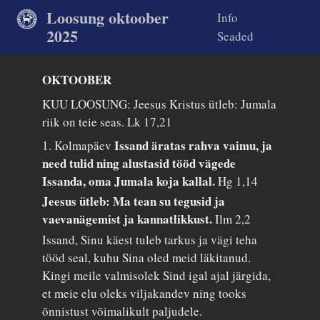
Loosung oktoober
Info
2025
Seaded
OKTOOBER
KUU LOOSUNG: Jeesus Kristus ütleb: Jumala
riik on teie seas.
Lk 17,21
Issand äratas rahva vaimu, ja
1. Kolmapäev
need tulid ning alustasid tööd vägede
Issanda, oma Jumala koja kallal.
Hg 1,14
Jeesus ütleb: Ma tean su tegusid ja
vaevanägemist ja kannatlikkust.
Ilm 2,2
Issand, Sinu käest tuleb tarkus ja vägi teha
tööd seal, kuhu Sina oled meid läkitanud.
Kingi meile valmisolek Sind igal ajal järgida,
et meie elu oleks viljakandev ning tooks
õnnistust võimalikult paljudele.