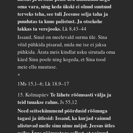
oma vara, ning keda ükski ei olnud suutnud
terveks teha, see tuli Jeesuse selja taha ja
puudutas ta kuue palistust. Ja otsekohe
lakkas ta verejooks.
Lk 8,43–44
Issand, Sinul on meelevald surma üle. Sina
võid pühkida pisarad, mida me ise ei jaksa
pühkida. Ärata meis kindlat usku sirutada oma
käed Sinu poole ning kogeda, et Sina tood
meie ellu muutuse.
*
1Ms 15,1–6; Lk 18,9–17
Te lähete rõõmsasti välja ja
15. Kolmapäev
teid tuuakse rahus.
Js 55,12
Need seitsekümmend pöördusid rõõmuga
tagasi ja ütlesid: Issand, ka kurjad vaimud
alistuvad meile sinu nime mõjul. Jeesus ütles
neile: Ärge rõõmustage sellest, et vaimud