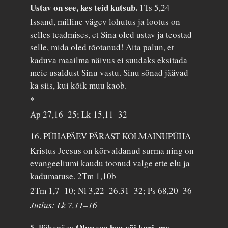
Ustav on see, kes teid kutsub.
1Ts 5,24
Issand, milline vägev lohutus ja lootus on
selles teadmises, et Sina oled ustav ja teostad
selle, mida oled tõotanud! Aita palun, et
kaduva maailma näivus ei suudaks eksitada
meie usaldust Sinu vastu. Sinu sõnad jäävad
ka siis, kui kõik muu kaob.
*
Ap 27,16–25; Lk 15,11–32
16. PÜHAPÄEV PÄRAST KOLMAINUPÜHA
Kristus Jeesus on kõrvaldanud surma ning on
evangeeliumi kaudu toonud valge ette elu ja
kadumatuse.
2Tm 1,10b
2Tm 1,7–10; Nl 3,22–26.31–32; Ps 68,20–36
Jutlus: Lk 7,11–16
Olgu see hea või kuri, me
5. Pühapäev